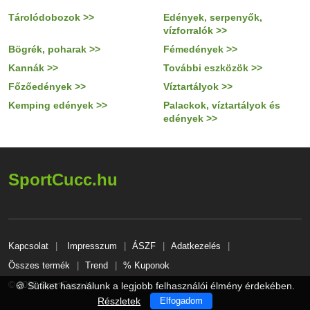
Tárolódobozok >>
Edények, serpenyők,
vízforralók >>
Bögrék, poharak >>
Fémedények >>
Kannák >>
További eszközök >>
Főzőedények >>
Víztartályok >>
Kemping edények >>
Palackok, víztartályok és
edények >>
SportCucc.hu
Kapcsolat
Impresszum
ÁSZF
Adatkezelés
Összes termék
Trend
% Kuponok
© 2026 SportCucc.hu
🍪 Sütiket használunk a legjobb felhasználói élmény érdekében.
Részletek
Elfogadom