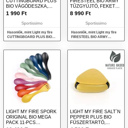
CUTTINGBOARD PLUS
FIRESTEEL BIO ARMY
BIO VÁGÓDESZKA,
TŰZGYÚJTÓ, FEKETE,
KÉK, MÉRET
MÉRET
1 990
Ft
8 990
Ft
Sportissimo
Sportissimo
Hasonlók, mint Light my fire
Hasonlók, mint Light my fire
CUTTINGBOARD PLUS BIO
FIRESTEEL BIO ARMY
Vágódeszka, kék, méret
Tűzgyújtó, fekete, méret
LIGHT MY FIRE SPORK
LIGHT MY FIRE SALT´N
ORIGINAL BIO MEGA
PEPPER PLUS BIO
PACK 11-PCS
FŰSZERTARTÓ,
EVŐESZKÖZ, MIX,
SÁRGA, MÉRET