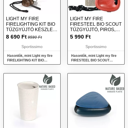
LIGHT MY FIRE
LIGHT MY FIRE
FIRELIGHTING KIT BIO
FIRESTEEL BIO SCOUT
TŰZGYÚJTÓ KÉSZLET,
TŰZGYÚJTÓ, PIROS,
ZÖLD, MÉRET
MÉRET
8 690
Ft
5 990
Ft
9590 Ft
Sportissimo
Sportissimo
Hasonlók, mint Light my fire
Hasonlók, mint Light my fire
FIRELIGHTING KIT BIO
FIRESTEEL BIO SCOUT
Tűzgyújtó készlet, zöld, méret
Tűzgyújtó, piros, méret