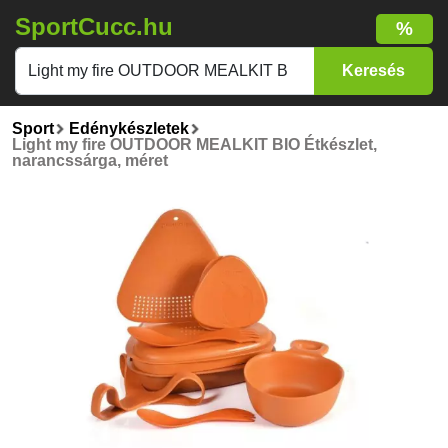
SportCucc.hu
%
Sport
Edénykészletek
Light my fire OUTDOOR MEALKIT BIO Étkészlet,
narancssárga, méret