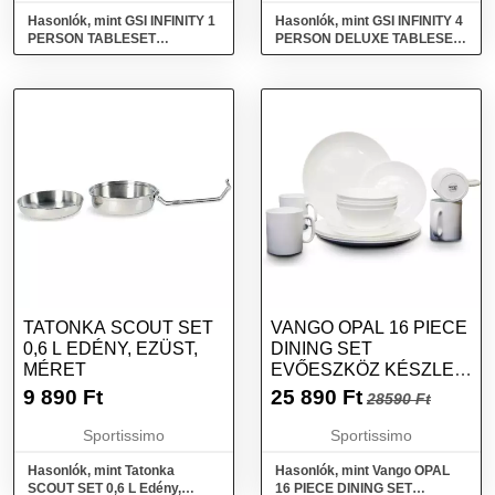
Hasonlók, mint GSI INFINITY 1
Hasonlók, mint GSI INFINITY 4
PERSON TABLESET
PERSON DELUXE TABLESET
Edénykészlet, kék, méret
Edénykészlet, mix, méret
TATONKA SCOUT SET
VANGO OPAL 16 PIECE
0,6 L EDÉNY, EZÜST,
DINING SET
MÉRET
EVŐESZKÖZ KÉSZLET,
FEHÉR, MÉRET
9 890
Ft
25 890
Ft
28590 Ft
Sportissimo
Sportissimo
Hasonlók, mint Tatonka
Hasonlók, mint Vango OPAL
SCOUT SET 0,6 L Edény,
16 PIECE DINING SET