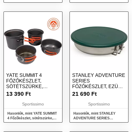
ezüst, méret
Evőeszköz készlet, fehér,
méret
YATE SUMMIT 4
STANLEY ADVENTURE
FŐZŐKÉSZLET,
SERIES
SÖTÉTSZÜRKE,
FŐZŐKÉSZLET, EZÜST,
MÉRET
MÉRET
13 390
Ft
21 690
Ft
Sportissimo
Sportissimo
Hasonlók, mint YATE SUMMIT
Hasonlók, mint STANLEY
4 Főzőkészlet, sötétszürke,
ADVENTURE SERIES
méret
Főzőkészlet, ezüst, méret