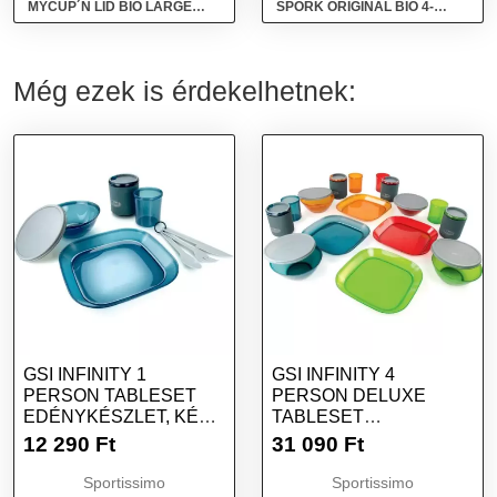
MYCUP´N LID BIO LARGE
SPORK ORIGINAL BIO 4-
Bögre, barna, méret
PACK NATURE Evőeszköz,
sötétzöld, méret
Még ezek is érdekelhetnek:
GSI INFINITY 1
GSI INFINITY 4
PERSON TABLESET
PERSON DELUXE
EDÉNYKÉSZLET, KÉK,
TABLESET
MÉRET
EDÉNYKÉSZLET, MIX,
12 290
Ft
31 090
Ft
MÉRET
Sportissimo
Sportissimo