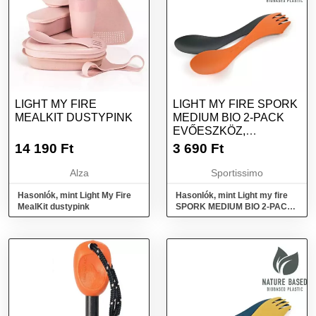
LIGHT MY FIRE
LIGHT MY FIRE SPORK
MEALKIT DUSTYPINK
MEDIUM BIO 2-PACK
EVŐESZKÖZ,
NARANCSSÁRGA,
14 190
Ft
3 690
Ft
MÉRET
Alza
Sportissimo
Hasonlók, mint Light My Fire
Hasonlók, mint Light my fire
MealKit dustypink
SPORK MEDIUM BIO 2-PACK
Evőeszköz, narancssárga,
méret