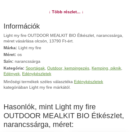
További információk>>
↓ Több részlet... ↓
Információk
Light my fire OUTDOOR MEALKIT BIO Étkészlet, narancssárga,
méret vásárlása olcsón, 13790 Ft-ért.
Márka:
Light my fire
Méret:
os
Szín:
narancssárga
Kategória:
Sportágak
,
Outdoor, kempingezés
,
Kemping, piknik
,
Edények
,
Edénykészletek
Minőségi termékek széles választéka
Edénykészletek
kategóriában Light my fire márkától.
Hasonlók, mint Light my fire
OUTDOOR MEALKIT BIO Étkészlet,
narancssárga, méret: