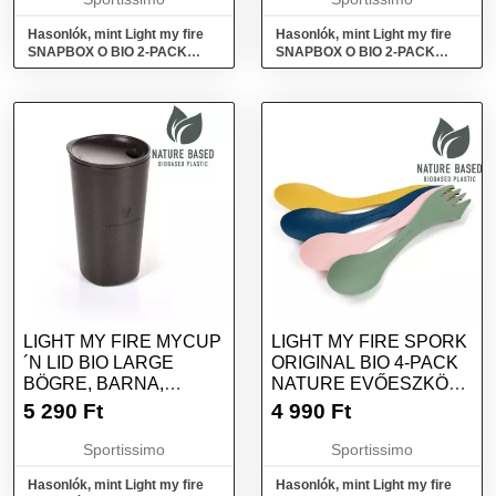
Hasonlók, mint Light my fire
Hasonlók, mint Light my fire
SNAPBOX O BIO 2-PACK
SNAPBOX O BIO 2-PACK
Ételtároló doboz, rózsaszín,
Ételtároló doboz, kék, méret
méret
LIGHT MY FIRE MYCUP
LIGHT MY FIRE SPORK
´N LID BIO LARGE
ORIGINAL BIO 4-PACK
BÖGRE, BARNA,
NATURE EVŐESZKÖZ,
MÉRET
SÖTÉTZÖLD, MÉRET
5 290
Ft
4 990
Ft
Sportissimo
Sportissimo
Hasonlók, mint Light my fire
Hasonlók, mint Light my fire