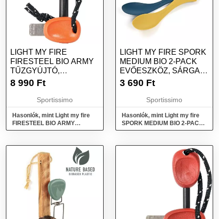
LIGHT MY FIRE
LIGHT MY FIRE SPORK
FIRESTEEL BIO ARMY
MEDIUM BIO 2-PACK
TŰZGYÚJTÓ,
EVŐESZKÖZ, SÁRGA,
NARANCSSÁRGA,
MÉRET
8 990
Ft
3 690
Ft
MÉRET
Sportissimo
Sportissimo
Hasonlók, mint Light my fire
Hasonlók, mint Light my fire
FIRESTEEL BIO ARMY
SPORK MEDIUM BIO 2-PACK
Tűzgyújtó, narancssárga,
Evőeszköz, sárga, méret
méret