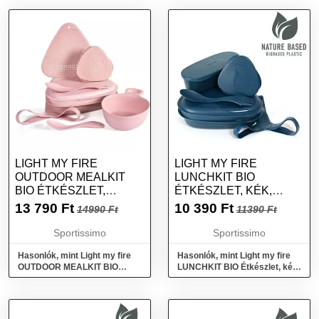
LIGHT MY FIRE
LIGHT MY FIRE
OUTDOOR MEALKIT
LUNCHKIT BIO
BIO ÉTKÉSZLET,
ÉTKÉSZLET, KÉK,
RÓZSASZÍN, MÉRET
MÉRET
13 790
Ft
10 390
Ft
14990 Ft
11390 Ft
Sportissimo
Sportissimo
Hasonlók, mint Light my fire
Hasonlók, mint Light my fire
OUTDOOR MEALKIT BIO
LUNCHKIT BIO Étkészlet, kék,
Étkészlet, rózsaszín, méret
méret