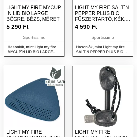
LIGHT MY FIRE MYCUP
LIGHT MY FIRE SALT´N
´N LID BIO LARGE
PEPPER PLUS BIO
BÖGRE, BÉZS, MÉRET
FŰSZERTARTÓ, KÉK,
MÉRET
5 290
Ft
4 590
Ft
Sportissimo
Sportissimo
Hasonlók, mint Light my fire
Hasonlók, mint Light my fire
MYCUP´N LID BIO LARGE
SALT´N PEPPER PLUS BIO
Bögre, bézs, méret
Fűszertartó, kék, méret
LIGHT MY FIRE
LIGHT MY FIRE