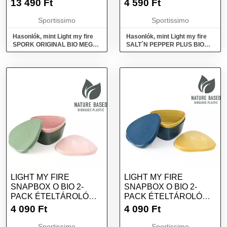
13 490
Ft
4 590
Ft
MÉRET
Sportissimo
Sportissimo
Hasonlók, mint Light my fire
Hasonlók, mint Light my fire
SPORK ORIGINAL BIO MEGA
SALT´N PEPPER PLUS BIO
PACK 11-PCS Evőeszköz,
Fűszertartó, sárga, méret
mix, méret
LIGHT MY FIRE
LIGHT MY FIRE
SNAPBOX O BIO 2-
SNAPBOX O BIO 2-
PACK ÉTELTÁROLÓ
PACK ÉTELTÁROLÓ
DOBOZ, RÓZSASZÍN,
DOBOZ, KÉK, MÉRET
4 090
Ft
4 090
Ft
MÉRET
Sportissimo
Sportissimo