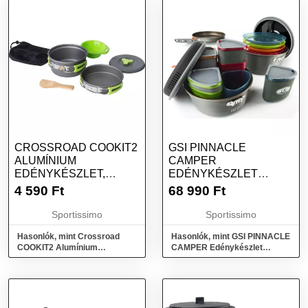
CROSSROAD COOKIT2
GSI PINNACLE
ALUMÍNIUM
CAMPER
EDÉNYKÉSZLET,
EDÉNYKÉSZLET
FEKETE, MÉRET
KEMPINGEZÉSHEZ,
4 590
Ft
68 990
Ft
MIX, MÉRET
Sportissimo
Sportissimo
Hasonlók, mint Crossroad
Hasonlók, mint GSI PINNACLE
COOKIT2 Alumínium
CAMPER Edénykészlet
edénykészlet, fekete, méret
kempingezéshez, mix, méret