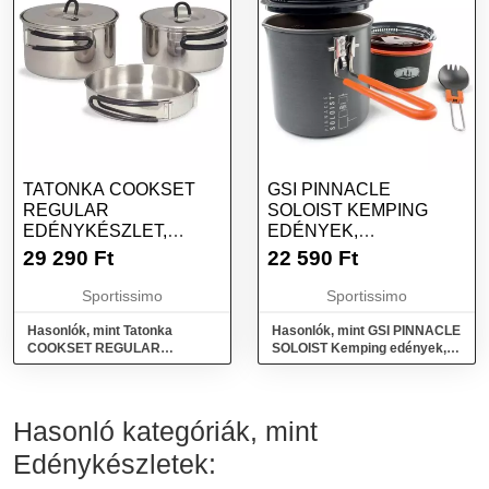
TATONKA COOKSET
GSI PINNACLE
REGULAR
SOLOIST KEMPING
EDÉNYKÉSZLET,
EDÉNYEK,
EZÜST, MÉRET
SÖTÉTSZÜRKE,
29 290
Ft
22 590
Ft
MÉRET
Sportissimo
Sportissimo
Hasonlók, mint Tatonka
Hasonlók, mint GSI PINNACLE
COOKSET REGULAR
SOLOIST Kemping edények,
Edénykészlet, ezüst, méret
sötétszürke, méret
Hasonló kategóriák, mint
Edénykészletek: