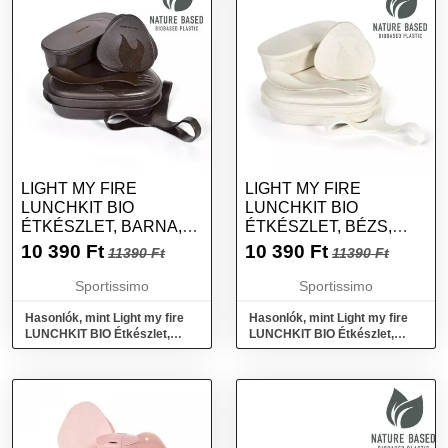
LIGHT MY FIRE
LIGHT MY FIRE
LUNCHKIT BIO
LUNCHKIT BIO
ÉTKÉSZLET, BARNA,
ÉTKÉSZLET, BÉZS,
MÉRET
MÉRET
10 390
Ft
10 390
Ft
11390 Ft
11390 Ft
Sportissimo
Sportissimo
Hasonlók, mint Light my fire
Hasonlók, mint Light my fire
LUNCHKIT BIO Étkészlet,
LUNCHKIT BIO Étkészlet,
barna, méret
bézs, méret