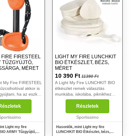
 FIRE FIRESTEEL
LIGHT MY FIRE LUNCHKIT
Y TŰZGYÚJTÓ,
BIO ÉTKÉSZLET, BÉZS,
SÁRGA, MÉRET
MÉRET
10 390
Ft
11390 Ft
ght My Fire FIRESTEEL
A Light My Fire LUNCHKIT BIO
zcsiholóval akkor is
étkészlet remek választás
 gyújtani, ha az eszköz
munkába, iskolába, piknikhez
édországban készült,
vagy nyaraláshoz. Ebben a
űanyagból. Beépített
készletben minden megvan, ami
Részletek
Részletek
s rendelkezik....
az ebéd felszolgálásához és
Sportissimo
elfogyasztásához szükséges....
Sportissimo
nt Light my fire
Hasonlók, mint Light my fire
BIO ARMY Tűzgyújtó,
LUNCHKIT BIO Étkészlet, bézs,