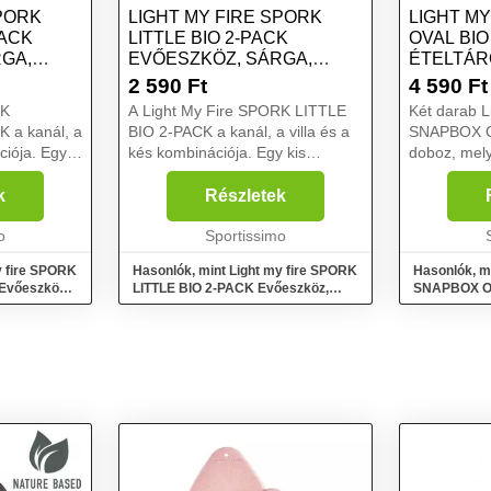
SPORK
LIGHT MY FIRE SPORK
LIGHT M
PACK
LITTLE BIO 2-PACK
OVAL BIO
GA,
EVŐESZKÖZ, SÁRGA,
ÉTELTÁR
MÉRET
SÁRGA, 
2 590
Ft
4 590
Ft
RK
A Light My Fire SPORK LITTLE
Két darab L
 a kanál, a
BIO 2-PACK a kanál, a villa és a
SNAPBOX O
ciója. Egy
kés kombinációja. Egy kis
doboz, mely
 vadonba, és
civilizációt visz a vadonba, és egy
tárolhatsz.
zációba. Kis
kis vadont a civilizációba. Kis
fedele védi
k
Részletek
súlyának és méretének
persze a há
h...
o
köszönhetően bármilyen...
Sportissimo
Bioműanyag
cukornádból
y fire SPORK
Hasonlók, mint Light my fire SPORK
Hasonlók, mi
Evőeszköz,
LITTLE BIO 2-PACK Evőeszköz,
SNAPBOX O
sárga, méret
Ételtároló d