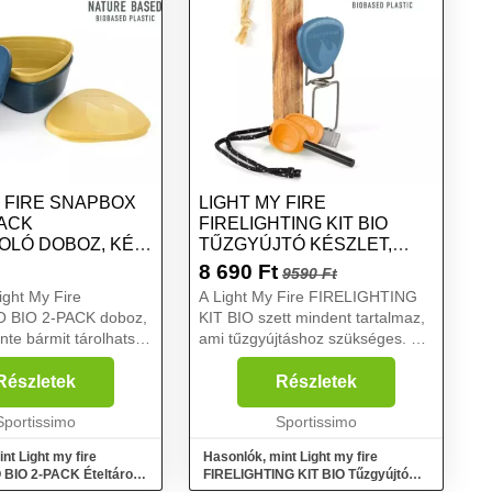
Y FIRE SNAPBOX
LIGHT MY FIRE
PACK
FIRELIGHTING KIT BIO
OLÓ DOBOZ, KÉK,
TŰZGYÚJTÓ KÉSZLET,
KÉK, MÉRET
8 690
Ft
9590 Ft
ight My Fire
A Light My Fire FIRELIGHTING
 BIO 2-PACK doboz,
KIT BIO szett mindent tartalmaz,
nte bármit tárolhatsz.
ami tűzgyújtáshoz szükséges. A
ntes fedele védi a
tűzcsiholó bármilyen időjárási
lmát, és persze a
körülmények között és bármilyen
Részletek
Részletek
t is. Bioműanyagból
magasságban erős szikrákat ad.
ukornádból és...
Sportissimo
A természetes...
Sportissimo
nt Light my fire
Hasonlók, mint Light my fire
BIO 2-PACK Ételtároló
FIRELIGHTING KIT BIO Tűzgyújtó