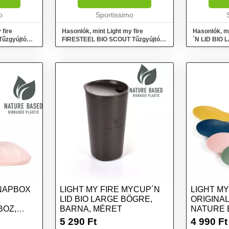
krákat ad.
Beépített vészsíppal is
jellemzi. A 
o
rendelkezik....
Sportissimo
illeszkedik 
 fire
Hasonlók, mint Light my fire
Hasonlók, m
Tűzgyújtó
FIRESTEEL BIO SCOUT Tűzgyújtó,
´N LID BIO 
piros, méret
méret
SNAPBOX
LIGHT MY FIRE MYCUP´N
LIGHT MY
LID BIO LARGE BÖGRE,
ORIGINAL
BOZ,
BARNA, MÉRET
NATURE 
ET
SÖTÉTZÖ
5 290
Ft
4 990
Ft