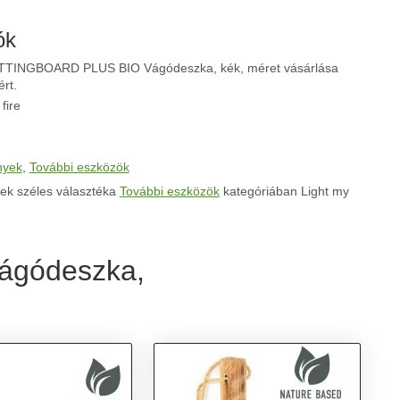
ók
CUTTINGBOARD PLUS BIO Vágódeszka, kék, méret vásárlása
ért.
fire
nyek
,
További eszközök
ek széles választéka
További eszközök
kategóriában Light my
ágódeszka,