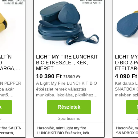
ALT´N
LIGHT MY FIRE LUNCHKIT
LIGHT M
O
BIO ÉTKÉSZLET, KÉK,
O BIO 2-
SÁRGA,
MÉRET
ÉTELTÁR
MÉRET
10 390
Ft
4 090
Ft
11390 Ft
T´N PEPPER
A Light My Fire LUNCHKIT BIO
Két darab L
ba akár
étkészlet remek választás
SNAPBOX O
hető.
munkába, iskolába, piknikhez
melyben szi
ütésálló.
vagy nyaraláshoz. Ebben a
Szivárgásme
űanyagból
készletben minden megvan, ami
doboz tarta
k
Részletek
al van
az ebéd felszolgálásához és
hátizsákoda
o
elfogyasztásához szükséges....
Sportissimo
készült – c
 fire SALT´N
Hasonlók, mint Light my fire
Hasonlók, mi
rtartó,
LUNCHKIT BIO Étkészlet, kék,
SNAPBOX O 