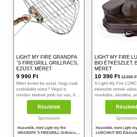
LIGHT MY FIRE GRANDPA
LIGHT MY FIRE L
´S FIREGRILL GRILLRÁCS,
BIO ÉTKÉSZLET, 
EZÜST, MÉRET
MÉRET
9 990
Ft
10 390
Ft
11390 F
Miért érnéd be azzal, hogy csak
A Light My Fire LUN
szafaládét sütsz? Végül is
étkészlet remek válas
minden ételnek jobb íze van, ha a
munkába, iskolába, p
természetben készül. A Light My
vagy nyaraláshoz. Eb
Fire GRANDPA´S FIREGRILL
készletben minden m
Részletek
Részlete
grillrács új utat mutat, hogyan
az ebéd felszolgálás
készíts igazán ízl...
Sportissimo
elfogyasztásához szük
Sportissim
Hasonlók, mint Light my fire
Hasonlók, mint Light my
GRANDPA´S FIREGRILL Grillrács,
LUNCHKIT BIO Étkészlet