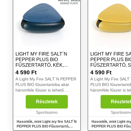
LIGHT MY FIRE SALT´N
LIGHT MY FIRE S
PEPPER PLUS BIO
PEPPER PLUS BI
FŰSZERTARTÓ, KÉK,
FŰSZERTARTÓ, 
MÉRET
MÉRET
4 590
Ft
4 590
Ft
A Light My Fire SALT´N PEPPER
A Light My Fire SAL
PLUS BIO fűszertartóba akár
PLUS BIO fűszertartó
háromféle fűszer is tehető.
háromféle fűszer is te
Vízálló, légmentes és ütésálló.
Vízálló, légmentes és 
Cukornád alapú bioműanyagból
Cukornád alapú biom
Részletek
Részlete
készült, amely farosttal van
készült, amely farostt
keverve....
Sportissimo
keverve....
Sportissim
Hasonlók, mint Light my fire SALT´N
Hasonlók, mint Light my
PEPPER PLUS BIO Fűszertartó,
PEPPER PLUS BIO Fűsze