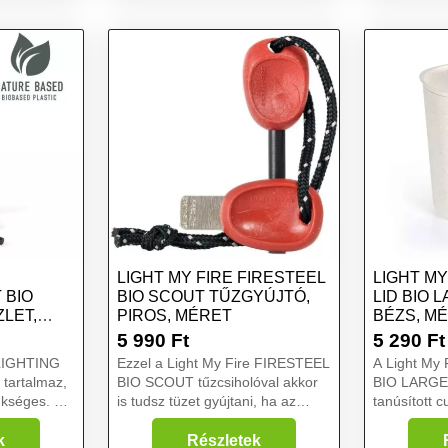
méret
doboz, kék,
LIGHT MY FIRE FIRESTEEL
LIGHT MY
 BIO
BIO SCOUT TŰZGYÚJTÓ,
LID BIO 
LET,
PIROS, MÉRET
BÉZS, M
5 990
Ft
5 290
Ft
ELIGHTING
Ezzel a Light My Fire FIRESTEEL
A Light My
 tartalmaz,
BIO SCOUT tűzcsiholóval akkor
BIO LARGE f
ükséges. A
is tudsz tüzet gyújtani, ha az
tanúsított c
dőjárási
eszköz nedves. Svédországban
alapú biomű
s bármilyen
készült, bio alapú műanyagból.
Tartósság, s
k
Részletek