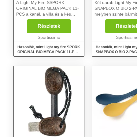
A Light My Fire SSPORK
Két darab Light My Fi
ORIGINAL BIO MEGA PACK 11-
SNAPBOX O BIO 2-P
PCS a kanál, a villa és a kés
melyben szinte bármit
kombinációja. Egy kis civilizációt
Szivárgásmentes fede
visz a vadonba, és egy kis vadont
doboz tartalmát, és p
Részletek
Részlete
a civilizációba. Kis súlyának és
hátizsákodat is. Bio
kompakt kialakításá...
Sportissimo
készült – cukornádból 
Sportissim
Hasonlók, mint Light my fire SPORK
Hasonlók, mint Light my
ORIGINAL BIO MEGA PACK 11-PCS
SNAPBOX O BIO 2-PACK
Evőeszköz, mix, méret
doboz, rózsaszín, méret