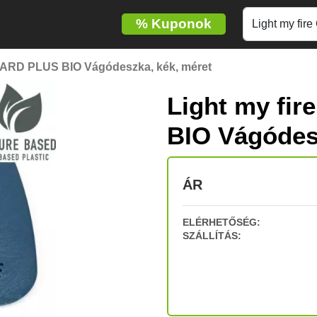
%
Kuponok
OARD PLUS BIO Vágódeszka, kék, méret
Light my f
BIO Vágódes
ÁR
ELÉRHETŐSÉG:
SZÁLLÍTÁS: