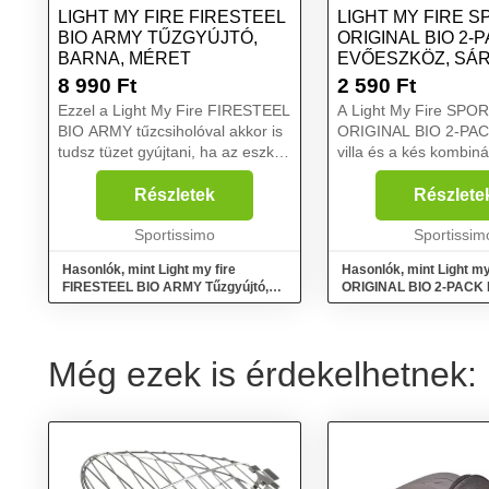
LIGHT MY FIRE FIRESTEEL
LIGHT MY FIRE 
BIO ARMY TŰZGYÚJTÓ,
ORIGINAL BIO 2-
BARNA, MÉRET
EVŐESZKÖZ, SÁR
MÉRET
8 990
Ft
2 590
Ft
Ezzel a Light My Fire FIRESTEEL
A Light My Fire SPO
BIO ARMY tűzcsiholóval akkor is
ORIGINAL BIO 2-PACK
tudsz tüzet gyújtani, ha az eszköz
villa és a kés kombiná
nedves. Svédországban készült,
kis civilizációt visz a
bio alapú műanyagból. Beépített
egy kis vadont a civili
Részletek
Részlete
vészsíppal is rendelkezik....
súlyának és kompakt
Sportissimo
kialakításának köszön
Sportissim
Hasonlók, mint Light my fire
Hasonlók, mint Light m
FIRESTEEL BIO ARMY Tűzgyújtó,
ORIGINAL BIO 2-PACK 
barna, méret
sárga, méret
Még ezek is érdekelhetnek: