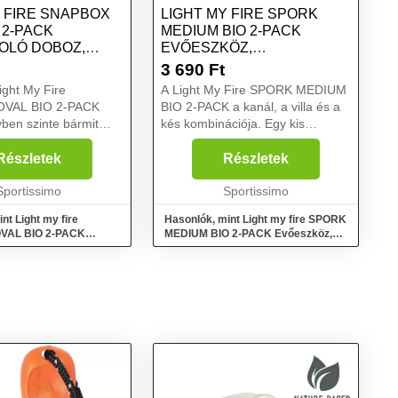
Y FIRE SNAPBOX
LIGHT MY FIRE SPORK
 2-PACK
MEDIUM BIO 2-PACK
OLÓ DOBOZ,
EVŐESZKÖZ,
MÉRET
NARANCSSÁRGA, MÉRET
3 690
Ft
ight My Fire
A Light My Fire SPORK MEDIUM
VAL BIO 2-PACK
BIO 2-PACK a kanál, a villa és a
ben szinte bármit
kés kombinációja. Egy kis
 Szivárgásmentes
civilizációt visz a vadonba, és egy
 a doboz tartalmát, és
kis vadont a civilizációba. Kis
Részletek
Részletek
tizsákodat is.
súlyának és kompakt
ból készült –
Sportissimo
kialakításának köszönhet...
Sportissimo
...
nt Light my fire
Hasonlók, mint Light my fire SPORK
VAL BIO 2-PACK
MEDIUM BIO 2-PACK Evőeszköz,
oboz, sárga, méret
narancssárga, méret