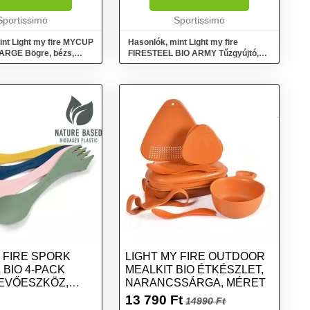
fedél szorosan
vészsíppal is rendelkezik....
hozzá, és egy...
Sportissimo
Sportissimo
int Light my fire MYCUP
Hasonlók, mint Light my fire
LARGE Bögre, bézs,
FIRESTEEL BIO ARMY Tűzgyújtó,
fekete, méret
 FIRE SPORK
LIGHT MY FIRE OUTDOOR
 BIO 4-PACK
MEALKIT BIO ÉTKÉSZLET,
EVŐESZKÖZ,
NARANCSSÁRGA, MÉRET
LD, MÉRET
13 790
Ft
14990 Ft