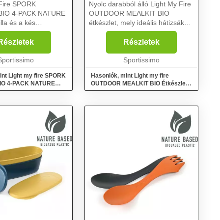
 Fire SPORK
Nyolc darabból álló Light My Fire
BIO 4-PACK NATURE
OUTDOOR MEALKIT BIO
illa és a kés
étkészlet, mely ideális hátizsákos
. Egy kis civilizációt
kiránduláshoz, csónakázáshoz,
nba, és egy kis vadont
kerékpározáshoz vagy
Részletek
Részletek
óba. Kis súlyának és
piknikezéshez. Mindent
lakításának ...
Sportissimo
tartalmaz, ami a szabadban
Sportissimo
történő ét...
int Light my fire SPORK
Hasonlók, mint Light my fire
IO 4-PACK NATURE
OUTDOOR MEALKIT BIO Étkészlet,
sötétzöld, méret
narancssárga, méret