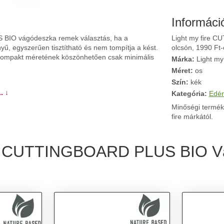
Informáci
 BIO vágódeszka remek választás, ha a
Light my fire 
nyű, egyszerűen tisztítható és nem tompítja a kést.
olcsón, 1990 Ft-
, kompakt méretének köszönhetően csak minimális
Márka:
Light my 
Méret:
os
Szín:
kék
. ↓
Kategória:
Edé
Minőségi termék
fire márkától.
fire CUTTINGBOARD PLUS BIO V