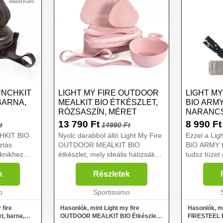
UNCHKIT
LIGHT MY FIRE OUTDOOR
LIGHT MY
BARNA,
MEALKIT BIO ÉTKÉSZLET,
BIO ARM
RÓZSASZÍN, MÉRET
NARANCS
13 790
Ft
8 990
Ft
t
14990 Ft
CHKIT BIO
Nyolc darabból álló Light My Fire
Ezzel a Li
ztás
OUTDOOR MEALKIT BIO
BIO ARMY tű
iknikhez
étkészlet, mely ideális hátizsákos
tudsz tüzet
ben a
kiránduláshoz, csónakázáshoz,
nedves. Sv
egvan, ami
kerékpározáshoz vagy
bio alapú m
k
Részletek
ához és
piknikezéshez. Mindent
vészsíppal i
séges....
o
tartalmaz, ami a szabadban
Sportissimo
történő ét...
 fire
Hasonlók, mint Light my fire
Hasonlók, mi
, barna,
OUTDOOR MEALKIT BIO Étkészlet,
FIRESTEEL 