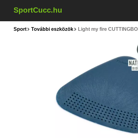
SportCucc.hu
Sport
További eszközök
Light my fire CUTTINGB