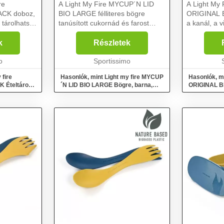
re
A Light My Fire MYCUP´N LID
A Light My
ACK doboz,
BIO LARGE félliteres bögre
ORIGINAL 
 tárolhatsz.
tanúsított cukornád és farost
a kanál, a v
le védi a
alapú bioműanyagból készült.
kombinációja
ersze a
Tartósság, stabilitás és kis súly
visz a vado
k
Részletek
műanyagból
jellemzi. A fedél szorosan
a civilizáci
és...
o
illeszkedik hozzá, és egy...
Sportissimo
kompakt kia
 fire
Hasonlók, mint Light my fire MYCUP
Hasonlók, m
 Ételtároló
´N LID BIO LARGE Bögre, barna,
ORIGINAL B
méret
Evőeszköz, 