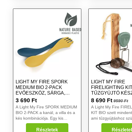
kék, méret
sárga, méret
LIGHT MY FIRE SPORK
LIGHT MY FIRE
MEDIUM BIO 2-PACK
FIRELIGHTING KIT
EVŐESZKÖZ, SÁRGA,
TŰZGYÚJTÓ KÉSZ
MÉRET
ZÖLD, MÉRET
3 690
Ft
8 690
Ft
9590 Ft
A Light My Fire SPORK MEDIUM
A Light My Fire FIR
BIO 2-PACK a kanál, a villa és a
KIT BIO szett mindent
kés kombinációja. Egy kis
ami tűzgyújtáshoz sz
civilizációt visz a vadonba, és egy
tűzcsiholó bármilyen i
kis vadont a civilizációba. Kis
körülmények között é
Részletek
Részlete