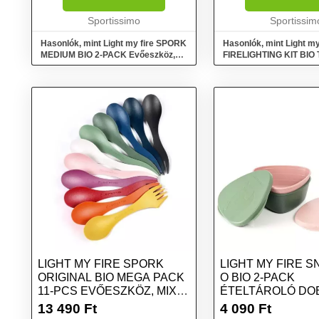
súlyának és kompakt
magasságban erős szi
kialakításának köszönhet...
Sportissimo
A természetes...
Sportissim
Hasonlók, mint Light my fire SPORK
Hasonlók, mint Light my
MEDIUM BIO 2-PACK Evőeszköz,
FIRELIGHTING KIT BIO 
sárga, méret
készlet, zöld, méret
LIGHT MY FIRE SPORK
LIGHT MY FIRE 
ORIGINAL BIO MEGA PACK
O BIO 2-PACK
11-PCS EVŐESZKÖZ, MIX,
ÉTELTÁROLÓ DO
MÉRET
RÓZSASZÍN, MÉR
13 490
Ft
4 090
Ft