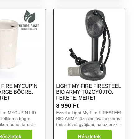
 méret
készlet, kék, méret
 FIRE MYCUP´N
LIGHT MY FIRE FIRESTEEL
LARGE BÖGRE,
BIO ARMY TŰZGYÚJTÓ,
ÉRET
FEKETE, MÉRET
8 990
Ft
 Fire MYCUP´N LID
Ezzel a Light My Fire FIRESTEEL
élliteres bögre
BIO ARMY tűzcsiholóval akkor is
ukornád és farost
tudsz tüzet gyújtani, ha az eszköz
anyagból készült.
nedves. Svédországban készült,
tabilitás és kis súly
bio alapú műanyagból. Beépített
Részletek
Részletek