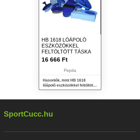
HB 1618 LÓÁPOLÓ
ESZKÖZÖKKEL
FELTÖLTÖTT TÁSKA
16 666
Ft
Pepita
Hasonlók, mint HB 1618
lóápoló eszközökkel feltöltött
táska
SportCucc.hu