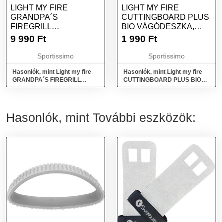
LIGHT MY FIRE
LIGHT MY FIRE
GRANDPA´S
CUTTINGBOARD PLUS
FIREGRILL
BIO VÁGÓDESZKA,
GRILLRÁCS, EZÜST,
KÉK, MÉRET
9 990
Ft
1 990
Ft
MÉRET
Sportissimo
Sportissimo
Hasonlók, mint Light my fire
Hasonlók, mint Light my fire
GRANDPA´S FIREGRILL
CUTTINGBOARD PLUS BIO
Grillrács, ezüst, méret
Vágódeszka, kék, méret
Hasonlók, mint További eszközök: