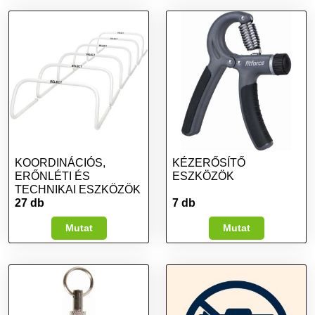
KOORDINÁCIÓS,
KÉZERŐSÍTŐ
ERŐNLÉTI ÉS
ESZKÖZÖK
TECHNIKAI ESZKÖZÖK
27 db
7 db
Mutat
Mutat