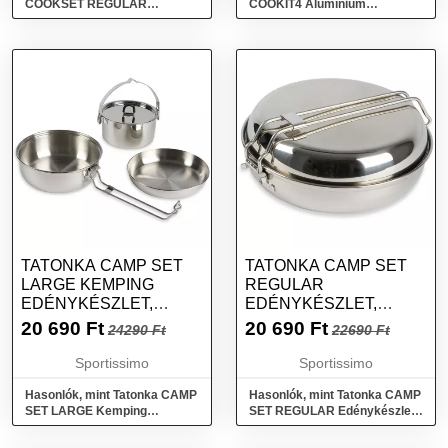
COOKSET REGULAR
COOKIT4 Alumínium
Edénykészlet, ezüst, méret
edénykészlet, fekete, méret
TATONKA CAMP SET
TATONKA CAMP SET
LARGE KEMPING
REGULAR
EDÉNYKÉSZLET,
EDÉNYKÉSZLET,
EZÜST, MÉRET
EZÜST, MÉRET
20 690
Ft
20 690
Ft
24290 Ft
22690 Ft
Sportissimo
Sportissimo
Hasonlók, mint Tatonka CAMP
Hasonlók, mint Tatonka CAMP
SET LARGE Kemping
SET REGULAR Edénykészlet,
edénykészlet, ezüst, méret
ezüst, méret