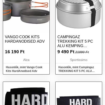
VANGO COOK KITS
CAMPINGAZ
HARDANODISED ADV
TREKKING KIT 5 PC
ALU KEMPING
EDÉNYKÉSZLET,
16 190
Ft
9 490
Ft
21890 Ft
EZÜST, MÉRET
Alza
Sportissimo
Hasonlók, mint Vango Cook
Hasonlók, mint Campingaz
Kits HardAnodised Adv
TREKKING KIT 5 PC ALU
Kemping edénykészlet, ezüst,
méret