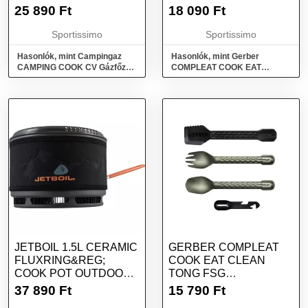
EVŐESZKÖZKÉSZLET,
25 890
Ft
18 090
Ft
EZÜST, MÉRET
Sportissimo
Sportissimo
Hasonlók, mint Campingaz
Hasonlók, mint Gerber
CAMPING COOK CV Gázfőző,
COMPLEAT COOK EAT
szürke, méret
CLEAN TONG FSG
Evőeszközkészlet, ezüst,
méret
JETBOIL 1.5L CERAMIC
GERBER COMPLEAT
FLUXRING&REG;
COOK EAT CLEAN
COOK POT OUTDOOR
TONG FSG
EDÉNY GÁZFŐZŐHÖZ,
EVŐESZKÖZKÉSZLET,
37 890
Ft
15 790
Ft
FEKETE, MÉRET
FEKETE, MÉRET