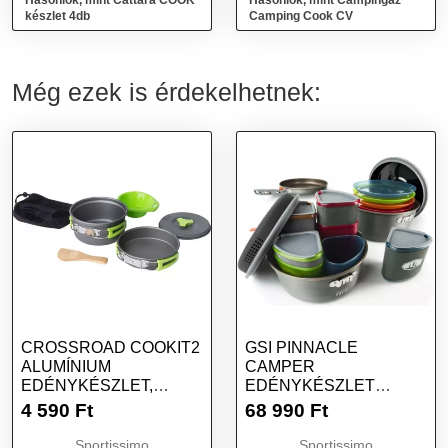
Hasonlók, mint Cattara COOK
Hasonlók, mint Campingaz
készlet 4db
Camping Cook CV
Még ezek is érdekelhetnek:
CROSSROAD COOKIT2
GSI PINNACLE
ALUMÍNIUM
CAMPER
EDÉNYKÉSZLET,
EDÉNYKÉSZLET
FEKETE, MÉRET
KEMPINGEZÉSHEZ,
4 590
Ft
68 990
Ft
MIX, MÉRET
Sportissimo
Sportissimo