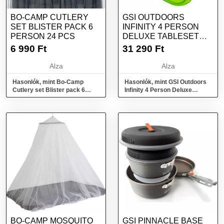
BO-CAMP CUTLERY
GSI OUTDOORS
SET BLISTER PACK 6
INFINITY 4 PERSON
PERSON 24 PCS
DELUXE TABLESET
MULTICOLOR
6 990
Ft
31 290
Ft
Alza
Alza
Hasonlók, mint Bo-Camp
Hasonlók, mint GSI Outdoors
Cutlery set Blister pack 6
Infinity 4 Person Deluxe
person 24 pcs
Tableset Multicolor
BO-CAMP MOSQUITO
GSI PINNACLE BASE