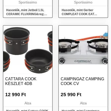
Sportissimo
Sportissimo
Hasonlók, mint Jetboil 1.5L
Hasonlók, mint Gerber
CERAMIC FLUXRING&reg;
COMPLEAT COOK EAT
COOK POT Outdoor edény
CLEAN TONG FSG
gázfőzőhöz, fekete, méret
Evőeszközkészlet, fekete,
méret
CATTARA COOK
CAMPINGAZ CAMPING
KÉSZLET 4DB
COOK CV
12 990
Ft
25 990
Ft
Alza
Alza