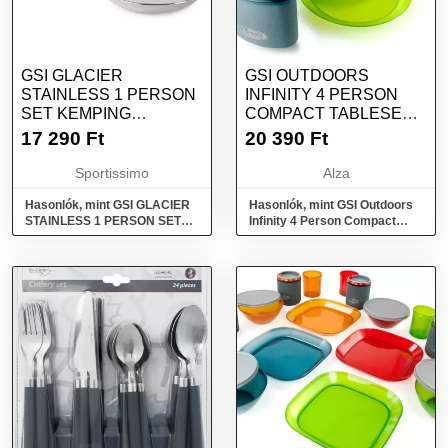
GSI GLACIER
GSI OUTDOORS
STAINLESS 1 PERSON
INFINITY 4 PERSON
SET KEMPING
COMPACT TABLESET
EDÉNYEK, EZÜST,
MULTICOLOR
17 290
Ft
20 390
Ft
MÉRET
Sportissimo
Alza
Hasonlók, mint GSI GLACIER
Hasonlók, mint GSI Outdoors
STAINLESS 1 PERSON SET
Infinity 4 Person Compact
Kemping edények, ezüst,
Tableset Multicolor
méret