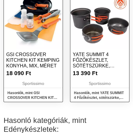
GSI CROSSOVER
YATE SUMMIT 4
KITCHEN KIT KEMPING
FŐZŐKÉSZLET,
KONYHA, MIX, MÉRET
SÖTÉTSZÜRKE,
MÉRET
18 090
Ft
13 390
Ft
Sportissimo
Sportissimo
Hasonlók, mint GSI
Hasonlók, mint YATE SUMMIT
CROSSOVER KITCHEN KIT
4 Főzőkészlet, sötétszürke,
Kemping konyha, mix, méret
méret
Hasonló kategóriák, mint
Edénykészletek: