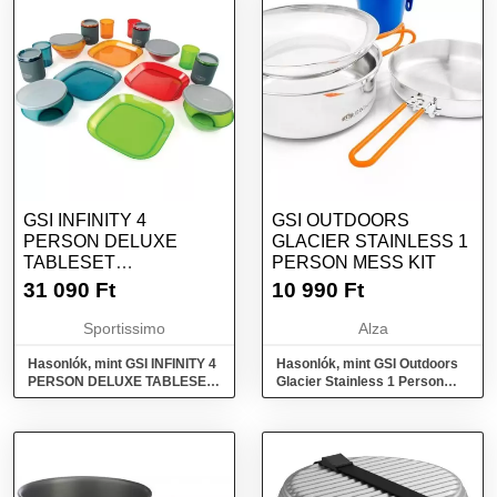
GSI INFINITY 4
GSI OUTDOORS
PERSON DELUXE
GLACIER STAINLESS 1
TABLESET
PERSON MESS KIT
EDÉNYKÉSZLET, MIX,
31 090
Ft
10 990
Ft
MÉRET
Sportissimo
Alza
Hasonlók, mint GSI INFINITY 4
Hasonlók, mint GSI Outdoors
PERSON DELUXE TABLESET
Glacier Stainless 1 Person
Edénykészlet, mix, méret
Mess Kit