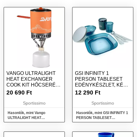
VANGO ULTRALIGHT
GSI INFINITY 1
HEAT EXCHANGER
PERSON TABLESET
COOK KIT HŐCSERÉLŐ
EDÉNYKÉSZLET, KÉK,
FŐZŐKÉSZLET,
MÉRET
20 690
Ft
12 290
Ft
NARANCSSÁRGA,
MÉRET
Sportissimo
Sportissimo
Hasonlók, mint Vango
Hasonlók, mint GSI INFINITY 1
ULTRALIGHT HEAT
PERSON TABLESET
EXCHANGER COOK KIT
Edénykészlet, kék, méret
Hőcserélő főzőkészlet,
narancssárga, méret