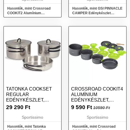
Hasonlók, mint Crossroad
Hasonlók, mint GSI PINNACLE
COOKIT2 Alumínium
CAMPER Edénykészlet
edénykészlet, fekete, méret
kempingezéshez, mix, méret
TATONKA COOKSET
CROSSROAD COOKIT4
REGULAR
ALUMÍNIUM
EDÉNYKÉSZLET,
EDÉNYKÉSZLET,
EZÜST, MÉRET
FEKETE, MÉRET
29 290
Ft
9 590
Ft
10590 Ft
Sportissimo
Sportissimo
Hasonlók, mint Tatonka
Hasonlók, mint Crossroad