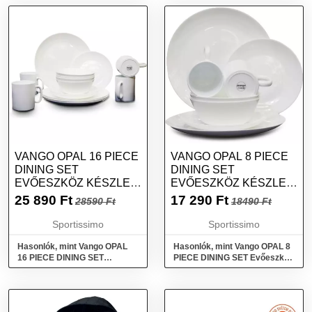
VANGO OPAL 16 PIECE
VANGO OPAL 8 PIECE
DINING SET
DINING SET
EVŐESZKÖZ KÉSZLET,
EVŐESZKÖZ KÉSZLET,
FEHÉR, MÉRET
FEHÉR, MÉRET
25 890
Ft
17 290
Ft
28590 Ft
18490 Ft
Sportissimo
Sportissimo
Hasonlók, mint Vango OPAL
Hasonlók, mint Vango OPAL 8
16 PIECE DINING SET
PIECE DINING SET Evőeszköz
Evőeszköz készlet, fehér,
készlet, fehér, méret
méret