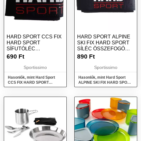
HARD SPORT CCS FIX
HARD SPORT ALPINE
HARD SPORT
SKI FIX HARD SPORT
SÍFUTÓLÉC
SÍLÉC ÖSSZEFOGÓ
ÖSSZEFOGÓ PÁNT,
PÁNT, FEKETE, MÉRET
690
Ft
890
Ft
FEKETE, MÉRET
Sportissimo
Sportissimo
Hasonlók, mint Hard Sport
Hasonlók, mint Hard Sport
CCS FIX HARD SPORT
ALPINE SKI FIX HARD SPORT
Sífutóléc összefogó pánt,
Síléc összefogó pánt, fekete,
fekete, méret
méret