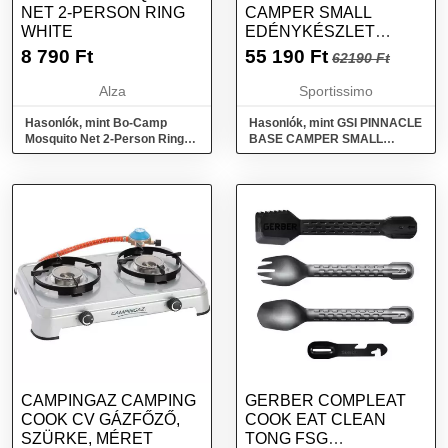
NET 2-PERSON RING
CAMPER SMALL
WHITE
EDÉNYKÉSZLET
KEMPINGEZÉSHEZ,
8 790
Ft
55 190
Ft
62190 Ft
SÖTÉTSZÜRKE,
MÉRET
Alza
Sportissimo
Hasonlók, mint Bo-Camp
Hasonlók, mint GSI PINNACLE
Mosquito Net 2-Person Ring
BASE CAMPER SMALL
white
Edénykészlet
kempingezéshez, sötétszürke,
méret
CAMPINGAZ CAMPING
GERBER COMPLEAT
COOK CV GÁZFŐZŐ,
COOK EAT CLEAN
SZÜRKE, MÉRET
TONG FSG