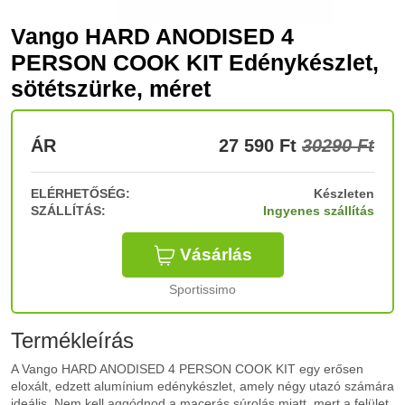
Vango HARD ANODISED 4
PERSON COOK KIT Edénykészlet,
sötétszürke, méret
ÁR
27 590
Ft
30290 Ft
ELÉRHETŐSÉG:
Készleten
SZÁLLÍTÁS:
Ingyenes szállítás
Vásárlás
Sportissimo
Termékleírás
A Vango HARD ANODISED 4 PERSON COOK KIT egy erősen
eloxált, edzett alumínium edénykészlet, amely négy utazó számára
ideális. Nem kell aggódnod a macerás súrolás miatt, mert a felület