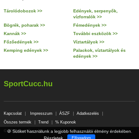
Tárolódobozok >>
Edények, serpenyők,
vízforralók >>
Bögrék, poharak >>
Fémedények >>
Kannák >>
További eszközök >>
Főzőedények >>
Víztartályok >>
Kemping edények >>
Palackok, víztartályok és
edények >>
SportCucc.hu
Kapcsolat
Impresszum
ÁSZF
Adatkezelés
Összes termék
Trend
% Kuponok
© 2026 SportCucc.hu
🍪 Sütiket használunk a legjobb felhasználói élmény érdekében.
Részletek
Elfogadom