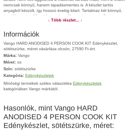
nemcsak könnyű, hanem tapadásmentes is. A készlet tartós
anyagból készült, így hosszú évekig kitart. Tartalmaz két könnyű,
tapadásmentes lábast és egy tapadásmentes serpenyőt
↓ Több részlet... ↓
kényelmes, hőálló fogantyúval. Az egész készlet a könnyű szállítás
érdekében egymásba rakható. A csomag tartalmaz egy
szállítótáskát.
Információk
Vango HARD ANODISED 4 PERSON COOK KIT Edénykészlet,
További információk>>
sötétszürke, méret vásárlása olcsón, 27590 Ft-ért.
Márka:
Vango
Méret:
os
Szín:
sötétszürke
Kategória:
Edénykészletek
Minőségi termékek széles választéka
Edénykészletek
kategóriában Vango márkától.
Hasonlók, mint Vango HARD
ANODISED 4 PERSON COOK KIT
Edénykészlet, sötétszürke, méret: