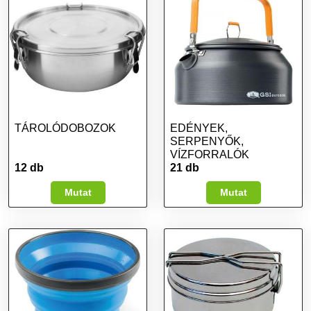
TÁROLÓDOBOZOK
EDÉNYEK,
SERPENYŐK,
VÍZFORRALÓK
12 db
21 db
Mutat
Mutat