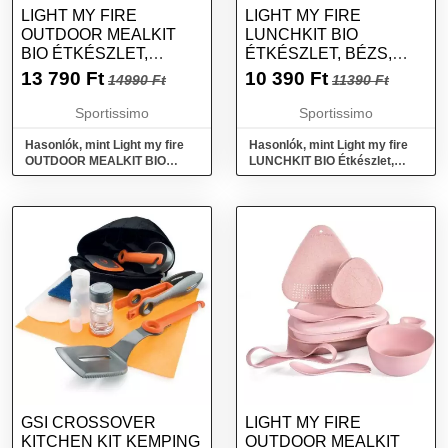
LIGHT MY FIRE
LIGHT MY FIRE
OUTDOOR MEALKIT
LUNCHKIT BIO
BIO ÉTKÉSZLET,
ÉTKÉSZLET, BÉZS,
NARANCSSÁRGA,
MÉRET
13 790
Ft
10 390
Ft
14990 Ft
11390 Ft
MÉRET
Sportissimo
Sportissimo
Hasonlók, mint Light my fire
Hasonlók, mint Light my fire
OUTDOOR MEALKIT BIO
LUNCHKIT BIO Étkészlet,
Étkészlet, narancssárga,
bézs, méret
méret
GSI CROSSOVER
LIGHT MY FIRE
KITCHEN KIT KEMPING
OUTDOOR MEALKIT