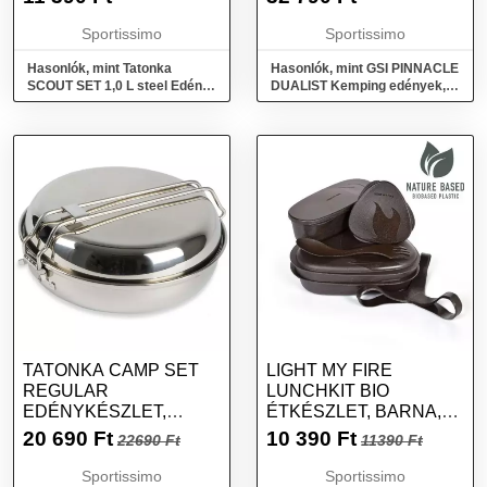
Sportissimo
Sportissimo
Hasonlók, mint Tatonka
Hasonlók, mint GSI PINNACLE
SCOUT SET 1,0 L steel Edény,
DUALIST Kemping edények,
ezüst, méret
mix, méret
TATONKA CAMP SET
LIGHT MY FIRE
REGULAR
LUNCHKIT BIO
EDÉNYKÉSZLET,
ÉTKÉSZLET, BARNA,
EZÜST, MÉRET
MÉRET
20 690
Ft
10 390
Ft
22690 Ft
11390 Ft
Sportissimo
Sportissimo