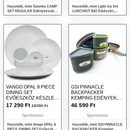
Hasonlók, mint Tatonka CAMP
Hasonlók, mint Light my fire
SET REGULAR Edénykészlet,
LUNCHKIT BIO Étkészlet,
ezüst, méret
barna, méret
VANGO OPAL 8 PIECE
GSI PINNACLE
DINING SET
BACKPACKER
EVŐESZKÖZ KÉSZLET,
KEMPING EDÉNYEK,
FEHÉR, MÉRET
MIX, MÉRET
17 290
Ft
46 590
Ft
18490 Ft
Sportissimo
Sportissimo
Hasonlók, mint Vango OPAL 8
Hasonlók, mint GSI PINNACLE
PIECE DINING SET Evőeszköz
BACKPACKER Kemping