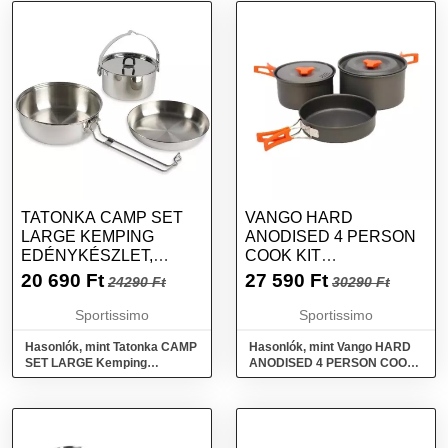
TATONKA CAMP SET
VANGO HARD
LARGE KEMPING
ANODISED 4 PERSON
EDÉNYKÉSZLET,
COOK KIT
EZÜST, MÉRET
EDÉNYKÉSZLET,
20 690
Ft
27 590
Ft
24290 Ft
30290 Ft
SÖTÉTSZÜRKE,
MÉRET
Sportissimo
Sportissimo
Hasonlók, mint Tatonka CAMP
Hasonlók, mint Vango HARD
SET LARGE Kemping
ANODISED 4 PERSON COOK
edénykészlet, ezüst, méret
KIT Edénykészlet,
sötétszürke, méret