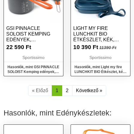
GSI PINNACLE
LIGHT MY FIRE
SOLOIST KEMPING
LUNCHKIT BIO
EDÉNYEK,
ÉTKÉSZLET, KÉK,
SÖTÉTSZÜRKE,
MÉRET
22 590
Ft
10 390
Ft
11390 Ft
MÉRET
Sportissimo
Sportissimo
Hasonlók, mint GSI PINNACLE
Hasonlók, mint Light my fire
SOLOIST Kemping edények,
LUNCHKIT BIO Étkészlet, kék,
sötétszürke, méret
méret
« Előző
1
2
Következő »
Hasonlók, mint Edénykészletek: