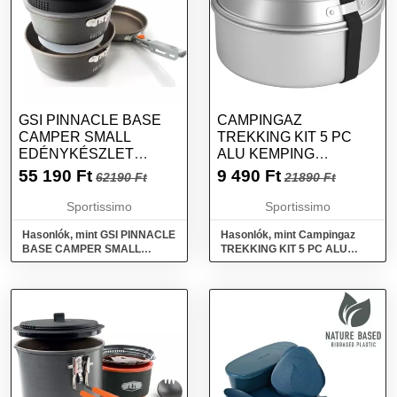
GSI PINNACLE BASE
CAMPINGAZ
CAMPER SMALL
TREKKING KIT 5 PC
EDÉNYKÉSZLET
ALU KEMPING
KEMPINGEZÉSHEZ,
EDÉNYKÉSZLET,
55 190
Ft
9 490
Ft
62190 Ft
21890 Ft
SÖTÉTSZÜRKE,
EZÜST, MÉRET
MÉRET
Sportissimo
Sportissimo
Hasonlók, mint GSI PINNACLE
Hasonlók, mint Campingaz
BASE CAMPER SMALL
TREKKING KIT 5 PC ALU
Edénykészlet
Kemping edénykészlet, ezüst,
kempingezéshez, sötétszürke,
méret
méret