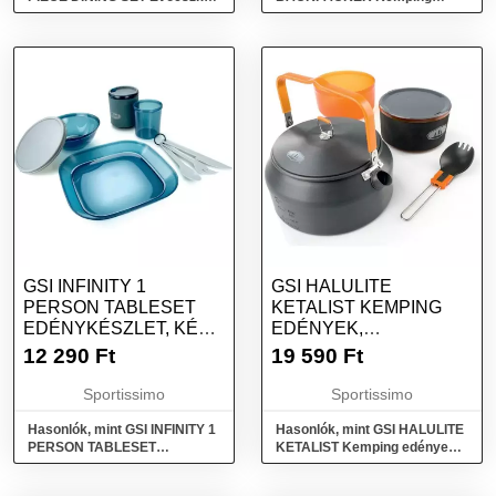
készlet, fehér, méret
edények, mix, méret
GSI INFINITY 1
GSI HALULITE
PERSON TABLESET
KETALIST KEMPING
EDÉNYKÉSZLET, KÉK,
EDÉNYEK,
MÉRET
SÖTÉTSZÜRKE,
12 290
Ft
19 590
Ft
MÉRET
Sportissimo
Sportissimo
Hasonlók, mint GSI INFINITY 1
Hasonlók, mint GSI HALULITE
PERSON TABLESET
KETALIST Kemping edények,
Edénykészlet, kék, méret
sötétszürke, méret