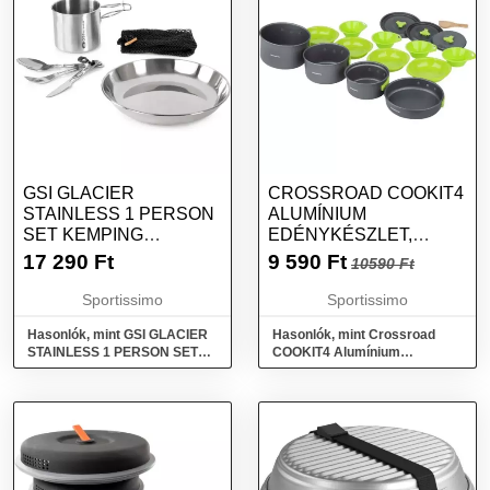
GSI GLACIER
CROSSROAD COOKIT4
STAINLESS 1 PERSON
ALUMÍNIUM
SET KEMPING
EDÉNYKÉSZLET,
EDÉNYEK, EZÜST,
FEKETE, MÉRET
17 290
Ft
9 590
Ft
10590 Ft
MÉRET
Sportissimo
Sportissimo
Hasonlók, mint GSI GLACIER
Hasonlók, mint Crossroad
STAINLESS 1 PERSON SET
COOKIT4 Alumínium
Kemping edények, ezüst,
edénykészlet, fekete, méret
méret