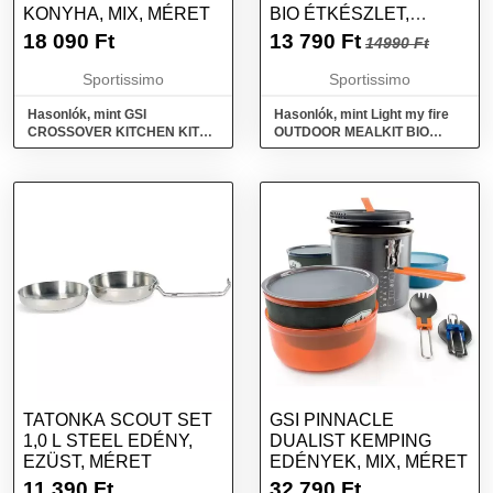
KONYHA, MIX, MÉRET
BIO ÉTKÉSZLET,
RÓZSASZÍN, MÉRET
18 090
Ft
13 790
Ft
14990 Ft
Sportissimo
Sportissimo
Hasonlók, mint GSI
Hasonlók, mint Light my fire
CROSSOVER KITCHEN KIT
OUTDOOR MEALKIT BIO
Kemping konyha, mix, méret
Étkészlet, rózsaszín, méret
TATONKA SCOUT SET
GSI PINNACLE
1,0 L STEEL EDÉNY,
DUALIST KEMPING
EZÜST, MÉRET
EDÉNYEK, MIX, MÉRET
11 390
Ft
32 790
Ft