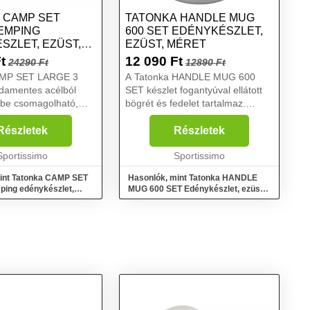
 CAMP SET
TATONKA HANDLE MUG
EMPING
600 SET EDÉNYKÉSZLET,
SZLET, EZÜST,
EZÜST, MÉRET
t
12 090
Ft
24290 Ft
12890 Ft
AMP SET LARGE 3
A Tatonka HANDLE MUG 600
sdamentes acélból
SET készlet fogantyúval ellátott
ybe csomagolható,
bögrét és fedelet tartalmaz.
retű edénykészlet
Űrtartalom: 0,6 liter. Súly: 295
 A csomag tartalma:
gramm. Anyag: rozsdamentes
Részletek
Részletek
el, serpenyő,
acél 18/8....
..
Sportissimo
Sportissimo
int Tatonka CAMP SET
Hasonlók, mint Tatonka HANDLE
ing edénykészlet,
MUG 600 SET Edénykészlet, ezüst,
méret