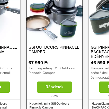
PINNACLE
GSI OUTDOORS PINNACLE
GSI PIN
MALL
CAMPER
BACKPAC
EDÉNYEK
67 990
Ft
46 590
F
utdoors
Kemping edény GSI Outdoors
Kompakt ed
 small...
Pinnacle Camper...
csészékkel,
és mosogató
számára, e
BACKPACKER
k
Részletek
teszi, hogy
Alza
távozzon az
szűrőként...
doors
Hasonlók, mint GSI Outdoors
Hasonlók, m
small
Pinnacle Camper
BACKPACKE