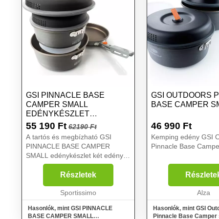
GSI PINNACLE BASE
GSI OUTDOORS 
CAMPER SMALL
BASE CAMPER S
EDÉNYKÉSZLET
KEMPINGEZÉSHEZ,
55 190
Ft
46 990
Ft
62190 Ft
SÖTÉTSZÜRKE, MÉRET
A tartós és megbízható GSI
Kemping edény GSI O
PINNACLE BASE CAMPER
Pinnacle Base Camper
SMALL edénykészlet két edényt,
egy fedelet, egy serpenyőt, egy
műanyag vágódeszkát és egy
Részletek
Részlete
tárolót kínál, amely egyben
mosogatóedényként is szolgál. A
Sportissimo
Alza
BP...
Hasonlók, mint GSI PINNACLE
Hasonlók, mint GSI Out
BASE CAMPER SMALL
Pinnacle Base Camper 