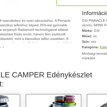
Informáci
yaraláshoz és nyári sátrazáshoz. A Pinnacle
GSI PINNACLE C
 klasszikus teflonhoz képest 25%-kal gyorsabb
olcsón, 68990 Ft
 a serpenyő Radiance® technológiával ellátott
Márka:
GSI
hőelosztást főzés során, hanem fém eszközök
Méret:
os
olásoktól, mint a klasszikus teflon esetében. A
Szín:
mix
 hogy a gőz gond nélkül távozzon az edényből, és
. ↓
Kategória:
Edén
. Az egyes étkészletek színnel vannak kódolva a
evehető fogantyú (nForm Pot Gripper) könnyen
Minőségi termék
 szolgálhat. Az egész szett tárolója víztartályként
márkától.
yagot rendkívül tartós Infinity polipropilénből
.
CLE CAMPER Edénykészlet
t: