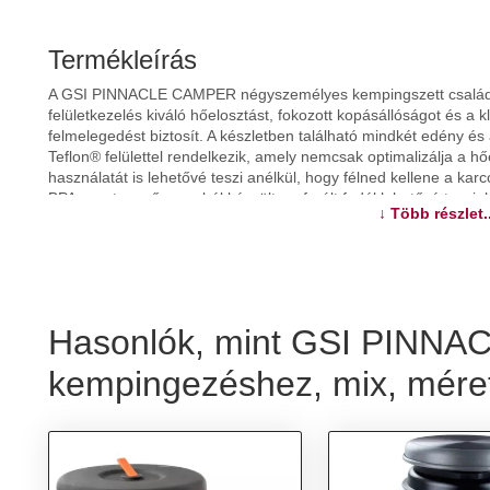
Termékleírás
A GSI PINNACLE CAMPER négyszemélyes kempingszett családi n
felületkezelés kiváló hőelosztást, fokozott kopásállóságot és a
felmelegedést biztosít. A készletben található mindkét edény és
Teflon® felülettel rendelkezik, amely nemcsak optimalizálja a 
használatát is lehetővé teszi anélkül, hogy félned kellene a karc
BPA-mentes műanyagból készült perforált fedél lehetővé teszi,
↓ Több részlet..
szűrőként is használható, például a víz leöntéséhez a tésztáról
könnyű tájékozódás érdekében. A kényelmes, összecsukható, l
átkattintható másik fazékre főzés közben. A serpenyő fedőként is
vagy mosogatóedényként is használható. Minden felhasznált műan
nyertek, amely nem tartalmaz káros biszfenolokat (BPA-mentes)
Hasonlók, mint GSI PINNA
További információk>>
kempingezéshez, mix, mére