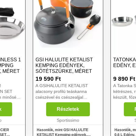
INLESS 1
GSI HALULITE KETALIST
TATONKA 
MPING
KEMPING EDÉNYEK,
EDÉNY, 
, MÉRET
SÖTÉTSZÜRKE, MÉRET
19 590
Ft
9 890
Ft
R
A GSIHALULITE KETALIST
A Tatonka 
ON SET
alacsony profilú teáskanna
kétrészes, 
m minőségű
csészével és csészealjjal
készült, fő
 készült
alumíniumból készült. A széles
ételtárolás
özöket és
nyakú, alacsony, 1 literes
egy tálként
k
Részletek
ábbi előnyei
teáskanna a főzés mellett hó
edényből áll.
o
megolvasztására is használható.
Sportissimo
Az al...
ACIER
Hasonlók, mint GSI HALULITE
Hasonlók, m
SET
KETALIST Kemping edények,
0,6 L Edény,