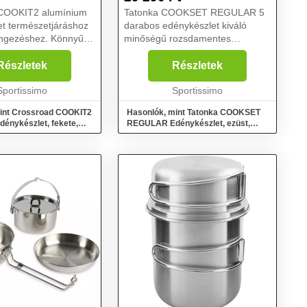
COOKIT2 alumínium
Tatonka COOKSET REGULAR 5
t természetjáráshoz
darabos edénykészlet kiváló
ngezéshez. Könnyű,
minőségű rozsdamentes
lakításának
acélból....
en nem foglal sok
Részletek
Részletek
zsákodban. Ezzel a
 főzés gyerekjáték ...
Sportissimo
Sportissimo
int Crossroad COOKIT2
Hasonlók, mint Tatonka COOKSET
dénykészlet, fekete,
REGULAR Edénykészlet, ezüst,
méret