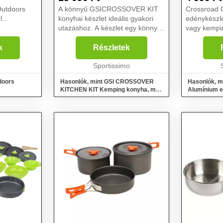
utdoors
A könnyű GSICROSSOVER KIT
Crossroad 
...
konyhai készlet ideális gyakori
edénykészle
utazáshoz. A készlet egy könnyű,
vagy kempi
egymásba rakható tokban van
kompakt kia
elhelyezve. A készlet sok
köszönhető
k
Részletek
hasznos aprósággal lep meg,
helyet háti
például vízálló só- és bors...
Sportissimo
készlettel a
doors
Hasonlók, mint GSI CROSSOVER
Hasonlók, m
KITCHEN KIT Kemping konyha, mix,
Alumínium e
méret
méret