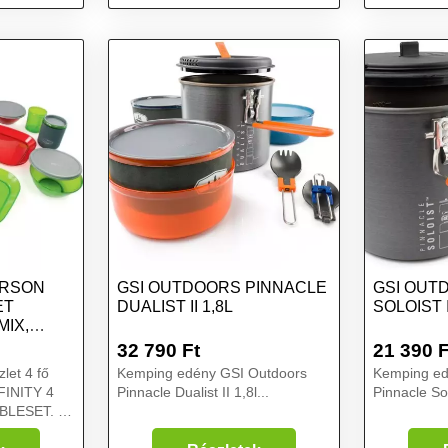
mix, méret
PERSON
GSI OUTDOORS PINNACLE
GSI OUT
ET
DUALIST II 1,8L
SOLOIST I
MIX,
32 790
Ft
21 390
F
let 4 fő
Kemping edény GSI Outdoors
Kemping ed
FINITY 4
Pinnacle Dualist II 1,8l...
Pinnacle Solo
BLESET. A
, szigetelt