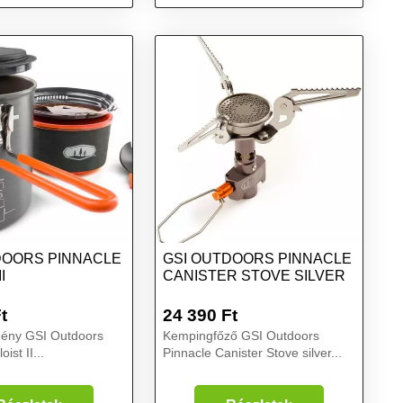
méret
DOORS PINNACLE
GSI OUTDOORS PINNACLE
I
CANISTER STOVE SILVER
t
24 390
Ft
ény GSI Outdoors
Kempingfőző GSI Outdoors
ist II...
Pinnacle Canister Stove silver...