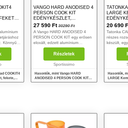
KIT4
VANGO HARD ANODISED 4
TATONKA
PERSON COOK KIT
LARGE K
FEKETE,
EDÉNYKÉSZLET,
EDÉNYKÉ
SÖTÉTSZÜRKE, MÉRET
MÉRET
27 590
Ft
20 690
F
30290 Ft
alumínium
A Vango HARD ANODISED 4
Tatonka C
etjáráshoz
PERSON COOK KIT egy erősen
részes roz
. Könnyű,
eloxált, edzett alumínium
készült, eg
ak
edénykészlet, amely négy utazó
nagyobb mé
lal sok
számára ideális. Nem kell
túrázóknak.
k
Részletek
 Ezzel a
aggódnod a macerás súrolás
edény fedőv
ekjáték ...
o
miatt, mert a felület nemcsak
Sportissimo
mélytányér..
könnyű, h...
oad COOKIT4
Hasonlók, mint Vango HARD
Hasonlók, m
, fekete,
ANODISED 4 PERSON COOK KIT
LARGE Kemp
Edénykészlet, sötétszürke, méret
ezüst, méret