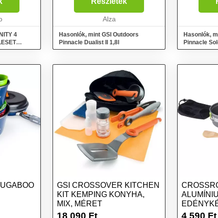
 nagy
k
Részletek
 mindezt
 Mi...
o
Alza
NITY 4
Hasonlók, mint GSI Outdoors
Hasonlók, m
LESET
Pinnacle Dualist II 1,8l
Pinnacle Solo
et
BUGABOO
GSI CROSSOVER KITCHEN
CROSSRO
KIT KEMPING KONYHA,
ALUMÍNI
MIX, MÉRET
EDÉNYKÉ
MÉRET
18 090
Ft
4 590
Ft