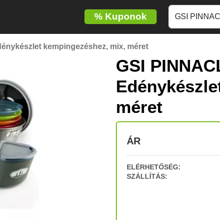
%
Kuponok
ykészlet kempingezéshez, mix, méret
GSI PINNA
Edénykészle
méret
ÁR
ELÉRHETŐSÉG:
SZÁLLÍTÁS: