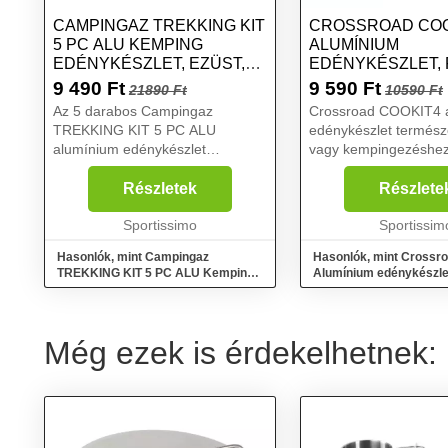
CAMPINGAZ TREKKING KIT
CROSSROAD COO
5 PC ALU KEMPING
ALUMÍNIUM
EDÉNYKÉSZLET, EZÜST,
EDÉNYKÉSZLET, 
MÉRET
MÉRET
9 490
Ft
9 590
Ft
21890 Ft
10590 Ft
Az 5 darabos Campingaz
Crossroad COOKIT4 
TREKKING KIT 5 PC ALU
edénykészlet termész
alumínium edénykészlet
vagy kempingezéshez
kempingezéshez alkalmas. Ez a
kompakt kialakításán
praktikus készlet két fazekat, egy
köszönhetően nem fog
Részletek
Részlete
serpenyőt, egy fedelet, egy
helyet hátizsákodban.
fogantyút és egy hevedert
Sportissimo
készlettel a főzés gyer
Sportissim
tartalmaz....
Hasonlók, mint Campingaz
Hasonlók, mint Crossr
TREKKING KIT 5 PC ALU Kemping
Alumínium edénykészlet
edénykészlet, ezüst, méret
méret
Még ezek is érdekelhetnek: