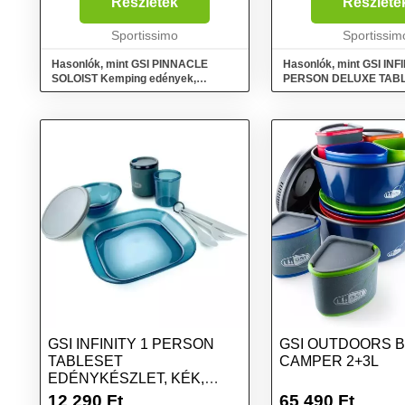
tartalmaz egy 1,1 literes
bögréket, poharakat,
Részletek
Részlete
főzőedényt, egy thermo bögrét,
tányérokat tartalmaz,
egy teleszkópos villát/kanalat,
Sportissimo
hálós csomagolásban.
Sportissim
egy fe...
Hasonlók, mint GSI PINNACLE
Hasonlók, mint GSI INFI
SOLOIST Kemping edények,
PERSON DELUXE TAB
sötétszürke, méret
Edénykészlet, mix, mér
GSI INFINITY 1 PERSON
GSI OUTDOORS 
TABLESET
CAMPER 2+3L
EDÉNYKÉSZLET, KÉK,
MÉRET
12 290
Ft
65 490
Ft