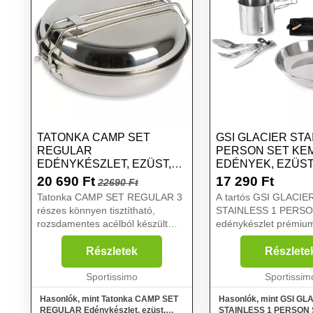
TATONKA CAMP SET
GSI GLACIER STA
REGULAR
PERSON SET KE
EDÉNYKÉSZLET, EZÜST,
EDÉNYEK, EZÜST
MÉRET
20 690
Ft
17 290
Ft
22690 Ft
Tatonka CAMP SET REGULAR 3
A tartós GSI GLACIE
részes könnyen tisztítható,
STAINLESS 1 PERS
rozsdamentes acélból készült
edénykészlet prémiu
egybe csomagolható
rozsdamentes acélból
edénykészlet túrázóknak. A
mélytányért, evőeszk
Részletek
Részlete
csomag tartalma: edény fedővel,
bögrét tartalmaz. Tov
serpenyő, mélytányér....
Sportissimo
közé tartozik, hogy
Sportissim
mosogatógépbe...
Hasonlók, mint Tatonka CAMP SET
Hasonlók, mint GSI GL
REGULAR Edénykészlet, ezüst,
STAINLESS 1 PERSON 