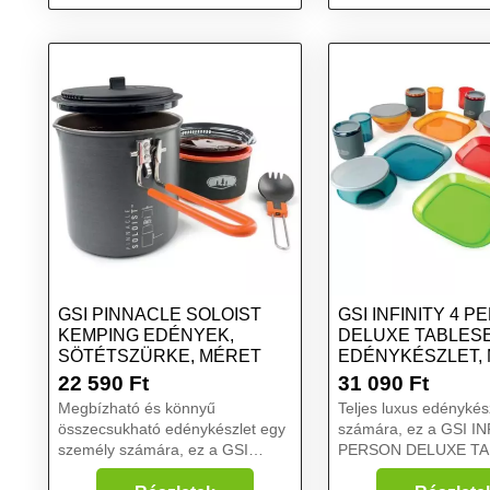
Edénykészlet kempingezéshez,
sötétszürke, méret
GSI PINNACLE SOLOIST
GSI INFINITY 4 
KEMPING EDÉNYEK,
DELUXE TABLES
SÖTÉTSZÜRKE, MÉRET
EDÉNYKÉSZLET, 
MÉRET
22 590
Ft
31 090
Ft
Megbízható és könnyű
Teljes luxus edénykész
összecsukható edénykészlet egy
számára, ez a GSI IN
személy számára, ez a GSI
PERSON DELUXE TA
PINNACLE SOLOIST. A csomag
készlet fedeles tálakat