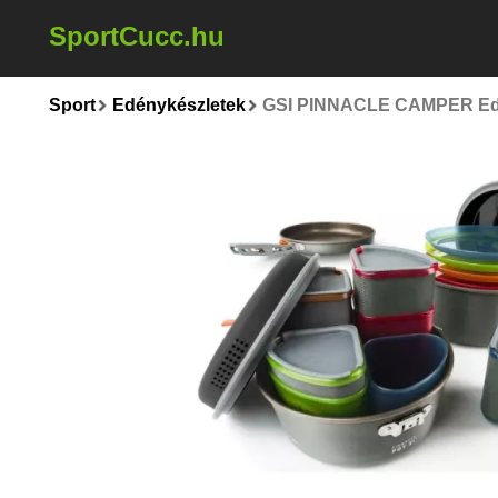
SportCucc.hu
Sport
Edénykészletek
GSI PINNACLE CAMPER Edén