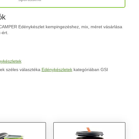
ók
AMPER Edénykészlet kempingezéshez, mix, méret vásárlása
-ért.
ykészletek
ek széles választéka
Edénykészletek
kategóriában GSI