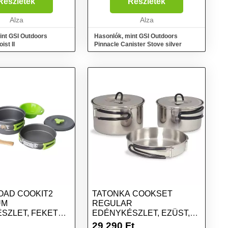
Részletek
Részletek
Alza
Alza
int GSI Outdoors
Hasonlók, mint GSI Outdoors
ist II
Pinnacle Canister Stove silver
AD COOKIT2
TATONKA COOKSET
UM
REGULAR
SZLET, FEKETE,
EDÉNYKÉSZLET, EZÜST,
MÉRET
29 290
Ft