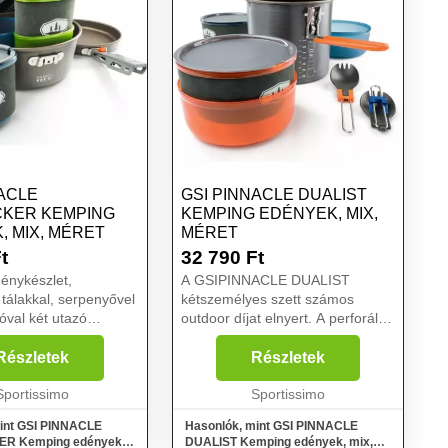
NACLE
GSI PINNACLE DUALIST
KER KEMPING
KEMPING EDÉNYEK, MIX,
, MIX, MÉRET
MÉRET
t
32 790
Ft
énykészlet,
A GSIPINNACLE DUALIST
 tálakkal, serpenyővel
kétszemélyes szett számos
val két utazó
outdoor díjat elnyert. A perforált
z a GSIPINNACLE
fedél lehetővé teszi, hogy a gőz
. A fedél lehetővé
gond nélkül távozzon az
Részletek
Részletek
 a gőz gond nélkül
edényből, és szűrőként is szolgál,
 edényből, és
Sportissimo
például a víz leöntéséhez...
Sportissimo
int GSI PINNACLE
Hasonlók, mint GSI PINNACLE
R Kemping edények,
DUALIST Kemping edények, mix,