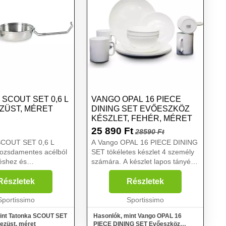
SCOUT SET 0,6 L
VANGO OPAL 16 PIECE
EZÜST, MÉRET
DINING SET EVŐESZKÖZ
KÉSZLET, FEHÉR, MÉRET
25 890
Ft
28590 Ft
SCOUT SET 0,6 L
A Vango OPAL 16 PIECE DINING
rozsdamentes acélból
SET tökéletes készlet 4 személy
zéshez és
számára. A készlet lapos tányért,
hoz használható szett
mély tányért, tálakat és csészéket
 is használható fedeles
is tartalmaz. Tökéletes kiegészítő
Részletek
Részletek
...
a kempingezéshez vagy a
Sportissimo
szabadban t...
Sportissimo
int Tatonka SCOUT SET
Hasonlók, mint Vango OPAL 16
 ezüst, méret
PIECE DINING SET Evőeszköz