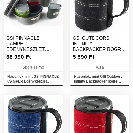
GSI PINNACLE
GSI OUTDOORS
CAMPER
INFINITY
EDÉNYKÉSZLET
BACKPACKER BÖGRE
KEMPINGEZÉSHEZ,
550ML FEKETE
68 990
Ft
5 590
Ft
MIX, MÉRET
Sportissimo
Alza
Hasonlók, mint GSI PINNACLE
Hasonlók, mint GSI Outdoors
CAMPER Edénykészlet
Infinity Backpacker bögre
kempingezéshez, mix, méret
550ml fekete