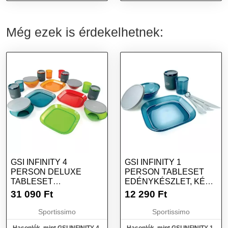
akkumulátor fáklya 2in1 3
Kemping konyha, mix, méret
üzemmódok
Még ezek is érdekelhetnek:
GSI INFINITY 4
GSI INFINITY 1
PERSON DELUXE
PERSON TABLESET
TABLESET
EDÉNYKÉSZLET, KÉK,
EDÉNYKÉSZLET, MIX,
MÉRET
31 090
Ft
12 290
Ft
MÉRET
Sportissimo
Sportissimo