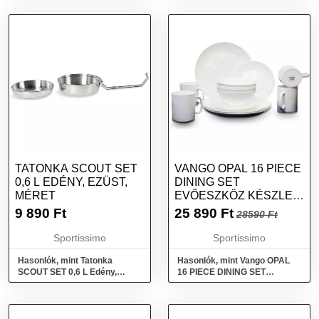
méret
TATONKA SCOUT SET
VANGO OPAL 16 PIECE
0,6 L EDÉNY, EZÜST,
DINING SET
MÉRET
EVŐESZKÖZ KÉSZLET,
FEHÉR, MÉRET
9 890
Ft
25 890
Ft
28590 Ft
Sportissimo
Sportissimo
Hasonlók, mint Tatonka
Hasonlók, mint Vango OPAL
SCOUT SET 0,6 L Edény,
16 PIECE DINING SET
ezüst, méret
Evőeszköz készlet, fehér,
méret