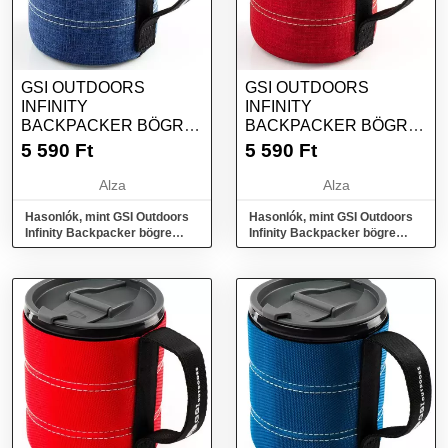
GSI OUTDOORS
GSI OUTDOORS
INFINITY
INFINITY
BACKPACKER BÖGRE
BACKPACKER BÖGRE
550ML KÉK
550ML PIROS
5 590
Ft
5 590
Ft
Alza
Alza
Hasonlók, mint GSI Outdoors
Hasonlók, mint GSI Outdoors
Infinity Backpacker bögre
Infinity Backpacker bögre
550ml kék
550ml piros