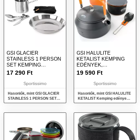
GSI GLACIER
GSI HALULITE
STAINLESS 1 PERSON
KETALIST KEMPING
SET KEMPING
EDÉNYEK,
EDÉNYEK, EZÜST,
SÖTÉTSZÜRKE,
17 290
Ft
19 590
Ft
MÉRET
MÉRET
Sportissimo
Sportissimo
Hasonlók, mint GSI GLACIER
Hasonlók, mint GSI HALULITE
STAINLESS 1 PERSON SET
KETALIST Kemping edények,
Kemping edények, ezüst,
sötétszürke, méret
méret