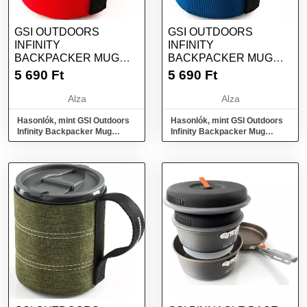
GSI OUTDOORS
GSI OUTDOORS
INFINITY
INFINITY
BACKPACKER MUG
BACKPACKER MUG
500ML - PIROS
500ML - KÉK
5 690
Ft
5 690
Ft
Alza
Alza
Hasonlók, mint GSI Outdoors
Hasonlók, mint GSI Outdoors
Infinity Backpacker Mug
Infinity Backpacker Mug
500ml - piros
500ml - kék