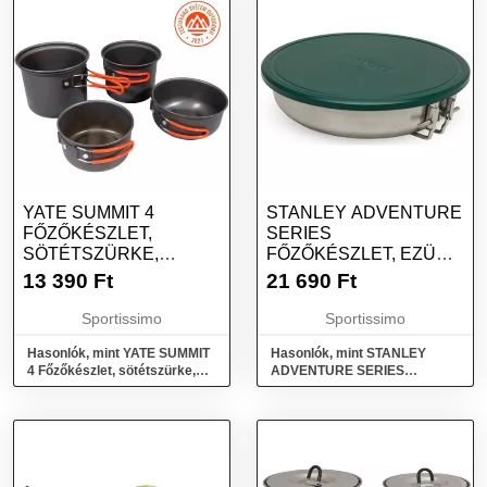
YATE SUMMIT 4
STANLEY ADVENTURE
FŐZŐKÉSZLET,
SERIES
SÖTÉTSZÜRKE,
FŐZŐKÉSZLET, EZÜST,
MÉRET
MÉRET
13 390
Ft
21 690
Ft
Sportissimo
Sportissimo
Hasonlók, mint YATE SUMMIT
Hasonlók, mint STANLEY
4 Főzőkészlet, sötétszürke,
ADVENTURE SERIES
méret
Főzőkészlet, ezüst, méret