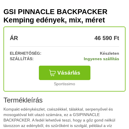
GSI PINNACLE BACKPACKER
Kemping edények, mix, méret
ÁR
46 590
Ft
ELÉRHETŐSÉG:
Készleten
SZÁLLÍTÁS:
Ingyenes szállítás
Vásárlás
Sportissimo
Termékleírás
Kompakt edénykészlet, csészékkel, tálakkal, serpenyővel és
mosogatóval két utazó számára, ez a GSIPINNACLE
BACKPACKER. A fedél lehetővé teszi, hogy a gőz gond nélkül
távozzon az edényből, és szűrőként is szolgál, például a víz