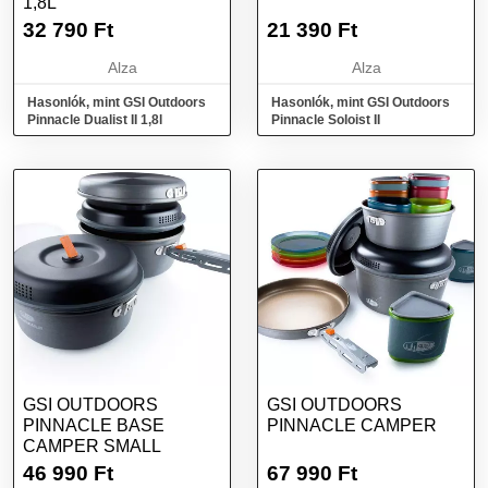
1,8L
32 790
Ft
21 390
Ft
Alza
Alza
Hasonlók, mint GSI Outdoors
Hasonlók, mint GSI Outdoors
Pinnacle Dualist II 1,8l
Pinnacle Soloist II
GSI OUTDOORS
GSI OUTDOORS
PINNACLE BASE
PINNACLE CAMPER
CAMPER SMALL
46 990
Ft
67 990
Ft