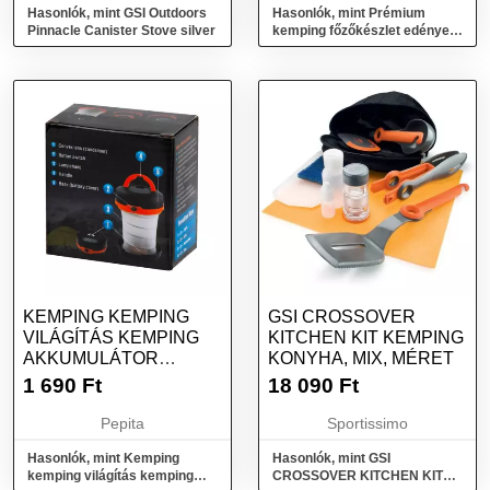
Hasonlók, mint GSI Outdoors
Hasonlók, mint Prémium
Pinnacle Canister Stove silver
kemping főzőkészlet edények
poharak kétszemélyes
KEMPING KEMPING
GSI CROSSOVER
VILÁGÍTÁS KEMPING
KITCHEN KIT KEMPING
AKKUMULÁTOR
KONYHA, MIX, MÉRET
FÁKLYA 2IN1 3
1 690
Ft
18 090
Ft
ÜZEMMÓDOK
Pepita
Sportissimo
Hasonlók, mint Kemping
Hasonlók, mint GSI
kemping világítás kemping
CROSSOVER KITCHEN KIT