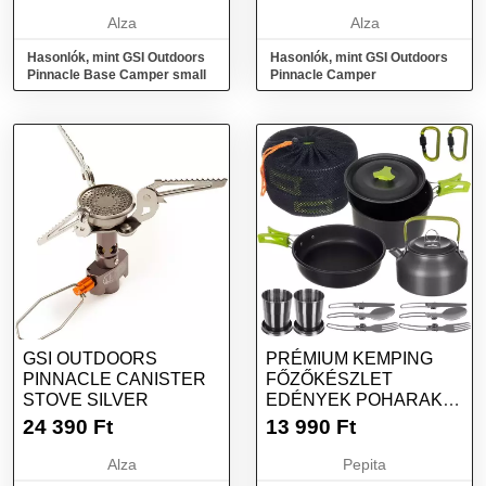
Alza
Alza
Hasonlók, mint GSI Outdoors
Hasonlók, mint GSI Outdoors
Pinnacle Base Camper small
Pinnacle Camper
GSI OUTDOORS
PRÉMIUM KEMPING
PINNACLE CANISTER
FŐZŐKÉSZLET
STOVE SILVER
EDÉNYEK POHARAK
KÉTSZEMÉLYES
24 390
Ft
13 990
Ft
Alza
Pepita