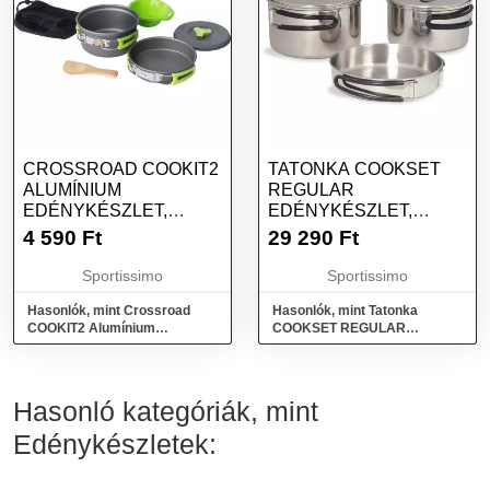
CROSSROAD COOKIT2
TATONKA COOKSET
ALUMÍNIUM
REGULAR
EDÉNYKÉSZLET,
EDÉNYKÉSZLET,
FEKETE, MÉRET
EZÜST, MÉRET
4 590
Ft
29 290
Ft
Sportissimo
Sportissimo
Hasonlók, mint Crossroad
Hasonlók, mint Tatonka
COOKIT2 Alumínium
COOKSET REGULAR
edénykészlet, fekete, méret
Edénykészlet, ezüst, méret
Hasonló kategóriák, mint
Edénykészletek: