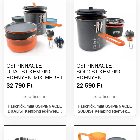
GSI PINNACLE
GSI PINNACLE
DUALIST KEMPING
SOLOIST KEMPING
EDÉNYEK, MIX, MÉRET
EDÉNYEK,
SÖTÉTSZÜRKE,
32 790
Ft
22 590
Ft
MÉRET
Sportissimo
Sportissimo
Hasonlók, mint GSI PINNACLE
Hasonlók, mint GSI PINNACLE
DUALIST Kemping edények,
SOLOIST Kemping edények,
mix, méret
sötétszürke, méret