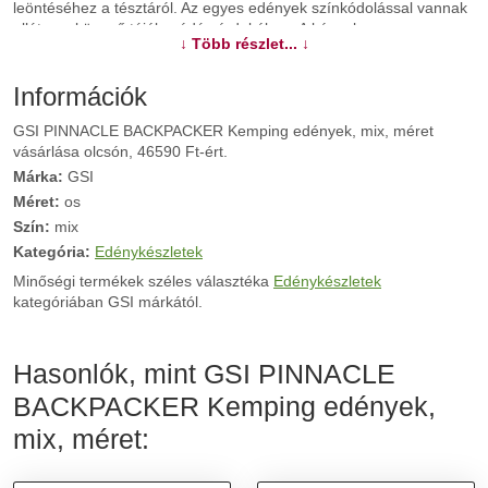
leöntéséhez a tésztáról. Az egyes edények színkódolással vannak
ellátva a könnyű tájékozódás érdekében. A kényelmes,
↓ Több részlet... ↓
összecsukható, levehető fogantyú megkönnyíti a főzést. Az itatóval
ellátott bögrék neoprén thermo bevonattal vannak ellátva. A
serpenyő fedőként is szolgálhat. Az egész készlet tárolására
Információk
szolgáló edény víztartályként vagy mosogatótálcaként is
GSI PINNACLE BACKPACKER Kemping edények, mix, méret
használható.
vásárlása olcsón, 46590 Ft-ért.
Márka:
GSI
További információk>>
Méret:
os
Szín:
mix
Kategória:
Edénykészletek
Minőségi termékek széles választéka
Edénykészletek
kategóriában GSI márkától.
Hasonlók, mint GSI PINNACLE
BACKPACKER Kemping edények,
mix, méret: