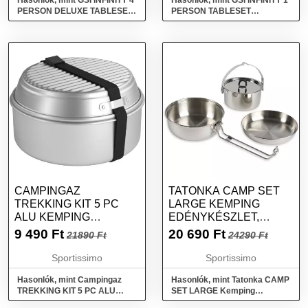
Hasonlók, mint GSI INFINITY 4
Hasonlók, mint GSI INFINITY 1
PERSON DELUXE TABLESET
PERSON TABLESET
Edénykészlet, mix, méret
Edénykészlet, kék, méret
CAMPINGAZ
TATONKA CAMP SET
TREKKING KIT 5 PC
LARGE KEMPING
ALU KEMPING
EDÉNYKÉSZLET,
EDÉNYKÉSZLET,
EZÜST, MÉRET
9 490
Ft
20 690
Ft
21890 Ft
24290 Ft
EZÜST, MÉRET
Sportissimo
Sportissimo
Hasonlók, mint Campingaz
Hasonlók, mint Tatonka CAMP
TREKKING KIT 5 PC ALU
SET LARGE Kemping
Kemping edénykészlet, ezüst,
edénykészlet, ezüst, méret