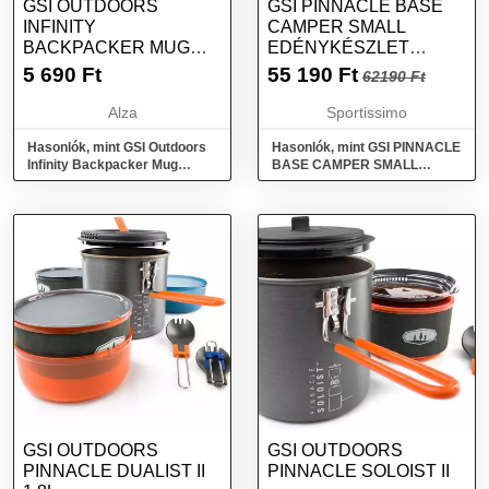
GSI OUTDOORS
GSI PINNACLE BASE
INFINITY
CAMPER SMALL
BACKPACKER MUG
EDÉNYKÉSZLET
550ML GREEN
KEMPINGEZÉSHEZ,
5 690
Ft
55 190
Ft
62190 Ft
SÖTÉTSZÜRKE,
MÉRET
Alza
Sportissimo
Hasonlók, mint GSI Outdoors
Hasonlók, mint GSI PINNACLE
Infinity Backpacker Mug
BASE CAMPER SMALL
550ml green
Edénykészlet
kempingezéshez, sötétszürke,
méret
GSI OUTDOORS
GSI OUTDOORS
PINNACLE DUALIST II
PINNACLE SOLOIST II