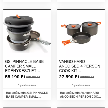
kempingezéshez, mix, méret
Edénykészlet, kék, méret
GSI PINNACLE BASE
VANGO HARD
CAMPER SMALL
ANODISED 4 PERSON
EDÉNYKÉSZLET
COOK KIT
KEMPINGEZÉSHEZ,
EDÉNYKÉSZLET,
55 190
Ft
27 590
Ft
62190 Ft
30290 Ft
SÖTÉTSZÜRKE,
SÖTÉTSZÜRKE,
MÉRET
MÉRET
Sportissimo
Sportissimo
Hasonlók, mint GSI PINNACLE
Hasonlók, mint Vango HARD
BASE CAMPER SMALL
ANODISED 4 PERSON COOK
Edénykészlet
KIT Edénykészlet,
kempingezéshez, sötétszürke,
sötétszürke, méret