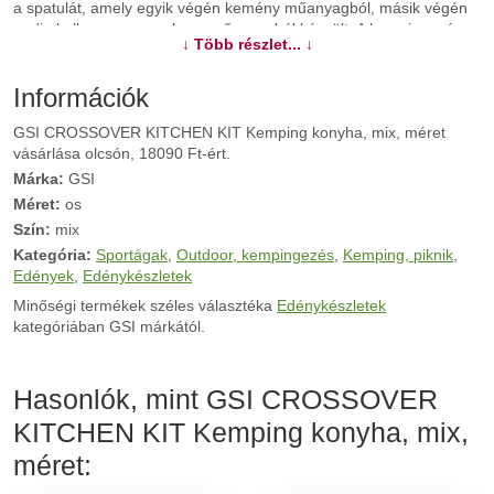
a spatulát, amely egyik végén kemény műanyagból, másik végén
pedig kellemesen rugalmas műanyagból készült. A kempingezés
↓ Több részlet... ↓
nem feltétlenül jelenti azt, hogy korlátozod magad. Ez a konyhai
készlet ennek bizonyítéka.
Információk
További információk>>
GSI CROSSOVER KITCHEN KIT Kemping konyha, mix, méret
vásárlása olcsón, 18090 Ft-ért.
Márka:
GSI
Méret:
os
Szín:
mix
Kategória:
Sportágak
,
Outdoor, kempingezés
,
Kemping, piknik
,
Edények
,
Edénykészletek
Minőségi termékek széles választéka
Edénykészletek
kategóriában GSI márkától.
Hasonlók, mint GSI CROSSOVER
KITCHEN KIT Kemping konyha, mix,
méret: