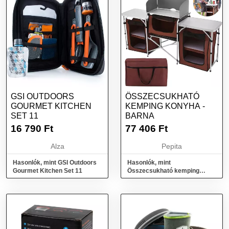
GSI OUTDOORS
ÖSSZECSUKHATÓ
GOURMET KITCHEN
KEMPING KONYHA -
SET 11
BARNA
16 790
Ft
77 406
Ft
Alza
Pepita
Hasonlók, mint GSI Outdoors
Hasonlók, mint
Gourmet Kitchen Set 11
Összecsukható kemping
konyha - barna