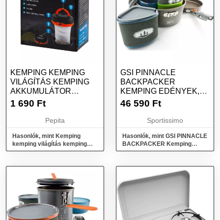
KEMPING KEMPING
GSI PINNACLE
VILÁGÍTÁS KEMPING
BACKPACKER
AKKUMULÁTOR
KEMPING EDÉNYEK,
FÁKLYA 2IN1 3
MIX, MÉRET
1 690
Ft
46 590
Ft
ÜZEMMÓDOK
Pepita
Sportissimo
Hasonlók, mint Kemping
Hasonlók, mint GSI PINNACLE
kemping világítás kemping
BACKPACKER Kemping
akkumulátor fáklya 2in1 3
edények, mix, méret
üzemmódok