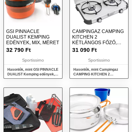
GSI PINNACLE
CAMPINGAZ CAMPING
DUALIST KEMPING
KITCHEN 2
EDÉNYEK, MIX, MÉRET
KÉTLÁNGOS FŐZŐ,
EZÜST, MÉRET
32 790
Ft
31 090
Ft
Sportissimo
Sportissimo
Hasonlók, mint GSI PINNACLE
Hasonlók, mint Campingaz
DUALIST Kemping edények,
CAMPING KITCHEN 2
mix, méret
Kétlángos főző, ezüst, méret