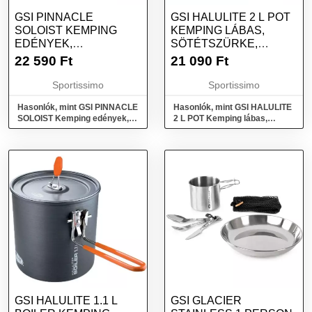
GSI PINNACLE
GSI HALULITE 2 L POT
SOLOIST KEMPING
KEMPING LÁBAS,
EDÉNYEK,
SÖTÉTSZÜRKE,
SÖTÉTSZÜRKE,
MÉRET
22 590
Ft
21 090
Ft
MÉRET
Sportissimo
Sportissimo
Hasonlók, mint GSI PINNACLE
Hasonlók, mint GSI HALULITE
SOLOIST Kemping edények,
2 L POT Kemping lábas,
sötétszürke, méret
sötétszürke, méret
GSI HALULITE 1.1 L
GSI GLACIER