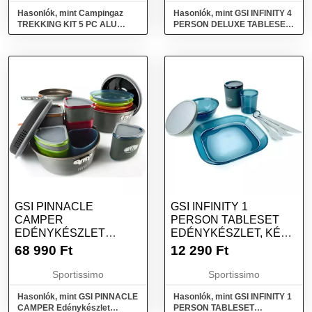
Hasonlók, mint Campingaz
Hasonlók, mint GSI INFINITY 4
TREKKING KIT 5 PC ALU
PERSON DELUXE TABLESET
Kemping edénykészlet, ezüst,
Edénykészlet, mix, méret
méret
GSI PINNACLE
GSI INFINITY 1
CAMPER
PERSON TABLESET
EDÉNYKÉSZLET
EDÉNYKÉSZLET, KÉK,
KEMPINGEZÉSHEZ,
MÉRET
68 990
Ft
12 290
Ft
MIX, MÉRET
Sportissimo
Sportissimo
Hasonlók, mint GSI PINNACLE
Hasonlók, mint GSI INFINITY 1
CAMPER Edénykészlet
PERSON TABLESET