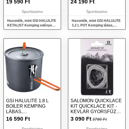
19 590
Ft
24 190
Ft
MÉRET
Sportissimo
Sportissimo
Hasonlók, mint GSI HALULITE
Hasonlók, mint GSI HALULITE
KETALIST Kemping edények,
3.2 L POT Kemping lábas,
sötétszürke, méret
sötétszürke, méret
GSI HALULITE 1.8 L
SALOMON QUICKLACE
BOILER KEMPING
KIT QUICKLACE KIT -
LÁBAS,
KEVLÁR GYORSFŰZŐ,
SÖTÉTSZÜRKE,
SZÜRKE, MÉRET
16 590
Ft
3 090
Ft
3790 Ft
MÉRET
Sportissimo
Sportissimo