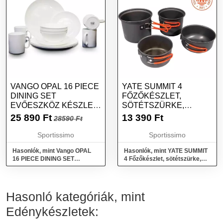
VANGO OPAL 16 PIECE
YATE SUMMIT 4
DINING SET
FŐZŐKÉSZLET,
EVŐESZKÖZ KÉSZLET,
SÖTÉTSZÜRKE,
FEHÉR, MÉRET
MÉRET
25 890
Ft
13 390
Ft
28590 Ft
Sportissimo
Sportissimo
Hasonlók, mint Vango OPAL
Hasonlók, mint YATE SUMMIT
16 PIECE DINING SET
4 Főzőkészlet, sötétszürke,
Evőeszköz készlet, fehér,
méret
méret
Hasonló kategóriák, mint
Edénykészletek: