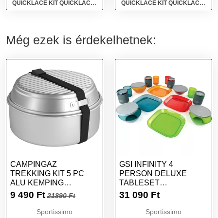
QUICKLACE KIT QUICKLACE
QUICKLACE KIT QUICKLACE
KIT - Kevlár gyorsfűző, piros,
KIT - Kevlár gyorsfűző,
méret
fényvisszaverő neon, méret
Még ezek is érdekelhetnek:
CAMPINGAZ
GSI INFINITY 4
TREKKING KIT 5 PC
PERSON DELUXE
ALU KEMPING
TABLESET
EDÉNYKÉSZLET,
EDÉNYKÉSZLET, MIX,
9 490
Ft
31 090
Ft
21890 Ft
EZÜST, MÉRET
MÉRET
Sportissimo
Sportissimo