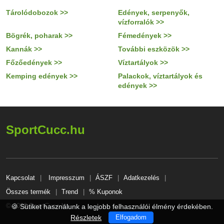
Tárolódobozok >>
Edények, serpenyők,
vízforralók >>
Bögrék, poharak >>
Fémedények >>
Kannák >>
További eszközök >>
Főzőedények >>
Víztartályok >>
Kemping edények >>
Palackok, víztartályok és
edények >>
SportCucc.hu
Kapcsolat
Impresszum
ÁSZF
Adatkezelés
Összes termék
Trend
% Kuponok
© 2026 SportCucc.hu
🍪 Sütiket használunk a legjobb felhasználói élmény érdekében.
Részletek
Elfogadom