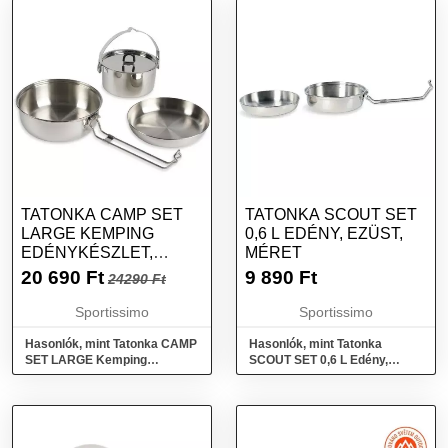
méret
TATONKA CAMP SET
TATONKA SCOUT SET
LARGE KEMPING
0,6 L EDÉNY, EZÜST,
EDÉNYKÉSZLET,
MÉRET
EZÜST, MÉRET
20 690
Ft
9 890
Ft
24290 Ft
Sportissimo
Sportissimo
Hasonlók, mint Tatonka CAMP
Hasonlók, mint Tatonka
SET LARGE Kemping
SCOUT SET 0,6 L Edény,
edénykészlet, ezüst, méret
ezüst, méret