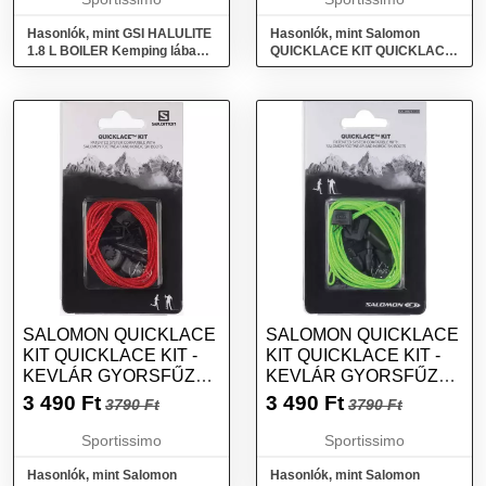
Hasonlók, mint GSI HALULITE
Hasonlók, mint Salomon
1.8 L BOILER Kemping lábas,
QUICKLACE KIT QUICKLACE
sötétszürke, méret
KIT - Kevlár gyorsfűző,
szürke, méret
SALOMON QUICKLACE
SALOMON QUICKLACE
KIT QUICKLACE KIT -
KIT QUICKLACE KIT -
KEVLÁR GYORSFŰZŐ,
KEVLÁR GYORSFŰZŐ,
PIROS, MÉRET
FÉNYVISSZAVERŐ
3 490
Ft
3 490
Ft
3790 Ft
3790 Ft
NEON, MÉRET
Sportissimo
Sportissimo
Hasonlók, mint Salomon
Hasonlók, mint Salomon