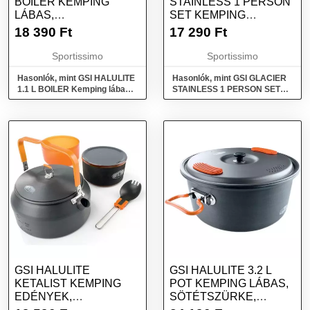
BOILER KEMPING
STAINLESS 1 PERSON
LÁBAS,
SET KEMPING
SÖTÉTSZÜRKE,
EDÉNYEK, EZÜST,
18 390
Ft
17 290
Ft
MÉRET
MÉRET
Sportissimo
Sportissimo
Hasonlók, mint GSI HALULITE
Hasonlók, mint GSI GLACIER
1.1 L BOILER Kemping lábas,
STAINLESS 1 PERSON SET
sötétszürke, méret
Kemping edények, ezüst,
méret
GSI HALULITE
GSI HALULITE 3.2 L
KETALIST KEMPING
POT KEMPING LÁBAS,
EDÉNYEK,
SÖTÉTSZÜRKE,
SÖTÉTSZÜRKE,
MÉRET