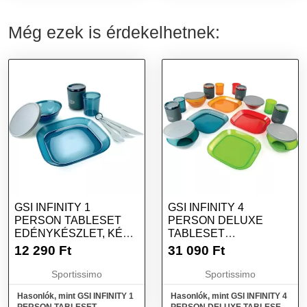
sötétzöld, méret
Még ezek is érdekelhetnek:
GSI INFINITY 1
GSI INFINITY 4
PERSON TABLESET
PERSON DELUXE
EDÉNYKÉSZLET, KÉK,
TABLESET
MÉRET
EDÉNYKÉSZLET, MIX,
12 290
Ft
31 090
Ft
MÉRET
Sportissimo
Sportissimo
Hasonlók, mint GSI INFINITY 1
Hasonlók, mint GSI INFINITY 4