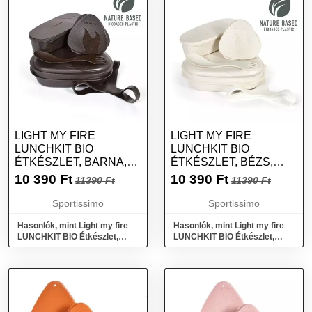
LIGHT MY FIRE
LIGHT MY FIRE
LUNCHKIT BIO
LUNCHKIT BIO
ÉTKÉSZLET, BARNA,
ÉTKÉSZLET, BÉZS,
MÉRET
MÉRET
10 390
Ft
10 390
Ft
11390 Ft
11390 Ft
Sportissimo
Sportissimo
Hasonlók, mint Light my fire
Hasonlók, mint Light my fire
LUNCHKIT BIO Étkészlet,
LUNCHKIT BIO Étkészlet,
barna, méret
bézs, méret