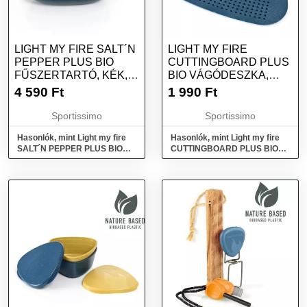
LIGHT MY FIRE SALT´N
LIGHT MY FIRE
PEPPER PLUS BIO
CUTTINGBOARD PLUS
FŰSZERTARTÓ, KÉK,
BIO VÁGÓDESZKA,
MÉRET
KÉK, MÉRET
4 590
Ft
1 990
Ft
Sportissimo
Sportissimo
Hasonlók, mint Light my fire
Hasonlók, mint Light my fire
SALT´N PEPPER PLUS BIO
CUTTINGBOARD PLUS BIO
Fűszertartó, kék, méret
Vágódeszka, kék, méret