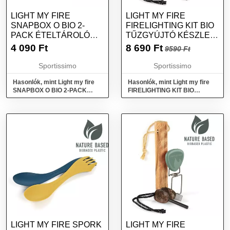
LIGHT MY FIRE
LIGHT MY FIRE
SNAPBOX O BIO 2-
FIRELIGHTING KIT BIO
PACK ÉTELTÁROLÓ
TŰZGYÚJTÓ KÉSZLET,
DOBOZ, KÉK, MÉRET
KÉK, MÉRET
4 090
Ft
8 690
Ft
9590 Ft
Sportissimo
Sportissimo
Hasonlók, mint Light my fire
Hasonlók, mint Light my fire
SNAPBOX O BIO 2-PACK
FIRELIGHTING KIT BIO
Ételtároló doboz, kék, méret
Tűzgyújtó készlet, kék, méret
LIGHT MY FIRE SPORK
LIGHT MY FIRE