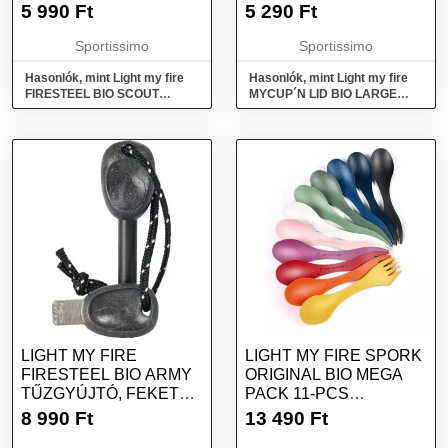
MÉRET
5 990
Ft
5 290
Ft
Sportissimo
Sportissimo
Hasonlók, mint Light my fire
Hasonlók, mint Light my fire
FIRESTEEL BIO SCOUT
MYCUP´N LID BIO LARGE
Tűzgyújtó, piros, méret
Bögre, bézs, méret
LIGHT MY FIRE
LIGHT MY FIRE SPORK
FIRESTEEL BIO ARMY
ORIGINAL BIO MEGA
TŰZGYÚJTÓ, FEKETE,
PACK 11-PCS
MÉRET
EVŐESZKÖZ, MIX,
8 990
Ft
13 490
Ft
MÉRET