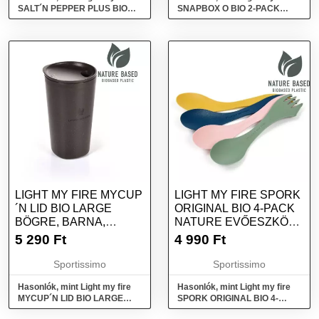
SALT´N PEPPER PLUS BIO
SNAPBOX O BIO 2-PACK
Fűszertartó, sárga, méret
Ételtároló doboz, rózsaszín,
méret
LIGHT MY FIRE MYCUP
LIGHT MY FIRE SPORK
´N LID BIO LARGE
ORIGINAL BIO 4-PACK
BÖGRE, BARNA,
NATURE EVŐESZKÖZ,
MÉRET
SÖTÉTZÖLD, MÉRET
5 290
Ft
4 990
Ft
Sportissimo
Sportissimo
Hasonlók, mint Light my fire
Hasonlók, mint Light my fire
MYCUP´N LID BIO LARGE
SPORK ORIGINAL BIO 4-
Bögre, barna, méret
PACK NATURE Evőeszköz,