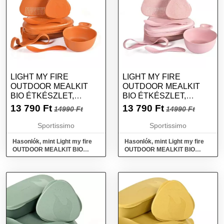
LIGHT MY FIRE
LIGHT MY FIRE
OUTDOOR MEALKIT
OUTDOOR MEALKIT
BIO ÉTKÉSZLET,
BIO ÉTKÉSZLET,
NARANCSSÁRGA,
RÓZSASZÍN, MÉRET
13 790
Ft
13 790
Ft
14990 Ft
14990 Ft
MÉRET
Sportissimo
Sportissimo
Hasonlók, mint Light my fire
Hasonlók, mint Light my fire
OUTDOOR MEALKIT BIO
OUTDOOR MEALKIT BIO
Étkészlet, narancssárga,
Étkészlet, rózsaszín, méret
méret