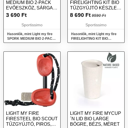
MEDIUM BIO 2-PACK
FIRELIGHTING KIT BIO
EVŐESZKÖZ, SÁRGA,
TŰZGYÚJTÓ KÉSZLET,
MÉRET
ZÖLD, MÉRET
3 690
Ft
8 690
Ft
9590 Ft
Sportissimo
Sportissimo
Hasonlók, mint Light my fire
Hasonlók, mint Light my fire
SPORK MEDIUM BIO 2-PACK
FIRELIGHTING KIT BIO
Evőeszköz, sárga, méret
Tűzgyújtó készlet, zöld, méret
LIGHT MY FIRE
LIGHT MY FIRE MYCUP
FIRESTEEL BIO SCOUT
´N LID BIO LARGE
TŰZGYÚJTÓ, PIROS,
BÖGRE, BÉZS, MÉRET