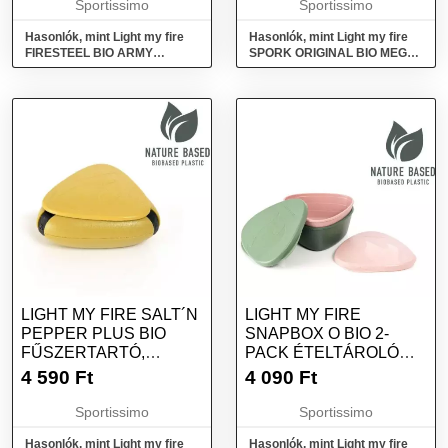
Sportissimo
Sportissimo
Hasonlók, mint Light my fire
Hasonlók, mint Light my fire
FIRESTEEL BIO ARMY
SPORK ORIGINAL BIO MEGA
Tűzgyújtó, fekete, méret
PACK 11-PCS Evőeszköz,
mix, méret
LIGHT MY FIRE SALT´N
LIGHT MY FIRE
PEPPER PLUS BIO
SNAPBOX O BIO 2-
FŰSZERTARTÓ,
PACK ÉTELTÁROLÓ
SÁRGA, MÉRET
DOBOZ, RÓZSASZÍN,
4 590
Ft
4 090
Ft
MÉRET
Sportissimo
Sportissimo
Hasonlók, mint Light my fire
Hasonlók, mint Light my fire