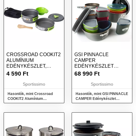
CROSSROAD COOKIT2
GSI PINNACLE
ALUMÍNIUM
CAMPER
EDÉNYKÉSZLET,
EDÉNYKÉSZLET
FEKETE, MÉRET
KEMPINGEZÉSHEZ,
4 590
Ft
68 990
Ft
MIX, MÉRET
Sportissimo
Sportissimo
Hasonlók, mint Crossroad
Hasonlók, mint GSI PINNACLE
COOKIT2 Alumínium
CAMPER Edénykészlet
edénykészlet, fekete, méret
kempingezéshez, mix, méret