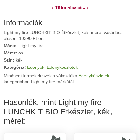
További információk>>
↓ Több részlet... ↓
Információk
Light my fire LUNCHKIT BIO Étkészlet, kék, méret vásárlása
olcsón, 10390 Ft-ért.
Márka:
Light my fire
Méret:
os
Szín:
kék
Kategória:
Edények
,
Edénykészletek
Minőségi termékek széles választéka
Edénykészletek
kategóriában Light my fire márkától.
Hasonlók, mint Light my fire
LUNCHKIT BIO Étkészlet, kék,
méret: