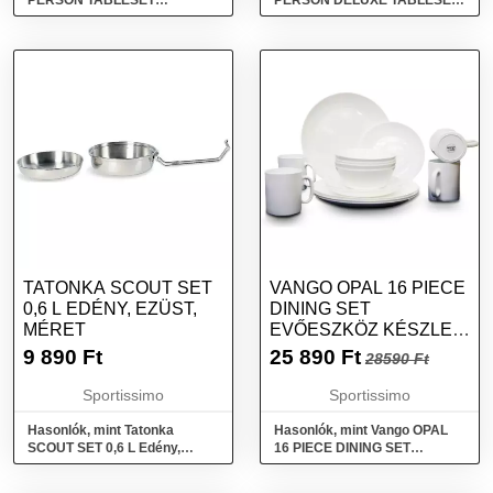
PERSON TABLESET
PERSON DELUXE TABLESET
Edénykészlet, kék, méret
Edénykészlet, mix, méret
TATONKA SCOUT SET
VANGO OPAL 16 PIECE
0,6 L EDÉNY, EZÜST,
DINING SET
MÉRET
EVŐESZKÖZ KÉSZLET,
FEHÉR, MÉRET
9 890
Ft
25 890
Ft
28590 Ft
Sportissimo
Sportissimo
Hasonlók, mint Tatonka
Hasonlók, mint Vango OPAL
SCOUT SET 0,6 L Edény,
16 PIECE DINING SET
ezüst, méret
Evőeszköz készlet, fehér,
méret