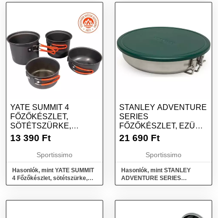
YATE SUMMIT 4
STANLEY ADVENTURE
FŐZŐKÉSZLET,
SERIES
SÖTÉTSZÜRKE,
FŐZŐKÉSZLET, EZÜST,
MÉRET
MÉRET
13 390
Ft
21 690
Ft
Sportissimo
Sportissimo
Hasonlók, mint YATE SUMMIT
Hasonlók, mint STANLEY
4 Főzőkészlet, sötétszürke,
ADVENTURE SERIES
méret
Főzőkészlet, ezüst, méret