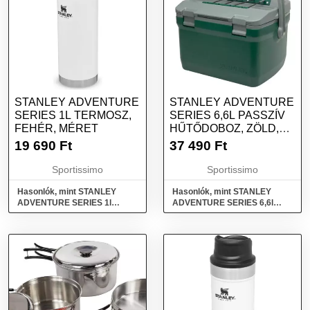
STANLEY ADVENTURE
STANLEY ADVENTURE
SERIES 1L TERMOSZ,
SERIES 6,6L PASSZÍV
FEHÉR, MÉRET
HŰTŐDOBOZ, ZÖLD,
MÉRET
19 690
Ft
37 490
Ft
Sportissimo
Sportissimo
Hasonlók, mint STANLEY
Hasonlók, mint STANLEY
ADVENTURE SERIES 1l
ADVENTURE SERIES 6,6l
Termosz, fehér, méret
Passzív hűtődoboz, zöld,
méret