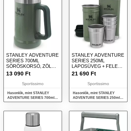
STANLEY ADVENTURE
STANLEY ADVENTURE
SERIES 700ML
SERIES 250ML
SÖRÖSKORSÓ, ZÖLD,
LAPOSÜVEG + FELES
MÉRET
POHARAK, ZÖLD,
13 090
Ft
21 690
Ft
MÉRET
Sportissimo
Sportissimo
Hasonlók, mint STANLEY
Hasonlók, mint STANLEY
ADVENTURE SERIES 700ml
ADVENTURE SERIES 250ml
Söröskorsó, zöld, méret
Laposüveg + feles poharak,
zöld, méret