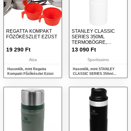
REGATTA KOMPAKT
STANLEY CLASSIC
FŐZŐKÉSZLET EZÜST
SERIES 350ML
TERMOBÖGRE,
FEHÉR, MÉRET
19 290
Ft
13 090
Ft
Alza
Sportissimo
Hasonlók, mint Regatta
Hasonlók, mint STANLEY
Kompakt Főzőkészlet Ezüst
CLASSIC SERIES 350ml
Termobögre, fehér, méret