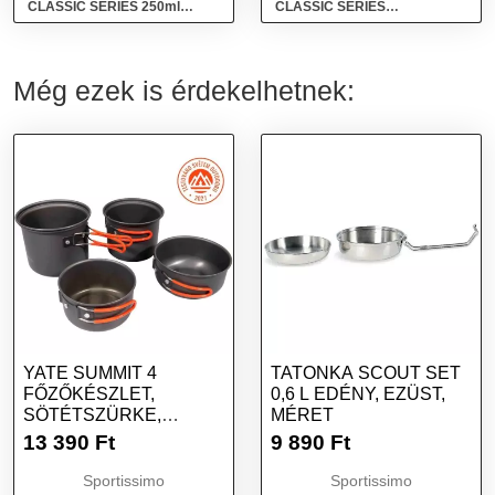
CLASSIC SERIES 250ml
CLASSIC SERIES
Termobögre, zöld, méret
LEGENDARY CLASSIC 470ML
Termosz, zöld, méret
Még ezek is érdekelhetnek:
YATE SUMMIT 4
TATONKA SCOUT SET
FŐZŐKÉSZLET,
0,6 L EDÉNY, EZÜST,
SÖTÉTSZÜRKE,
MÉRET
MÉRET
13 390
Ft
9 890
Ft
Sportissimo
Sportissimo