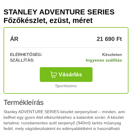
STANLEY ADVENTURE SERIES
Főzőkészlet, ezüst, méret
ÁR
21 690
Ft
ELÉRHETŐSÉG:
Készleten
SZÁLLÍTÁS:
Ingyenes szállítás
Vásárlás
Sportissimo
Termékleírás
Stanley ADVENTURE SERIES készlet serpenyővel – minden, ami
kellhet egy gyors étel elkészítéséhez a kalandok során. A készlet
tartalma: rozsdamentes acél serpenyő (940ml) tartós műanyag
fedél, mely vágódeszkaként és edényalátétként is használható