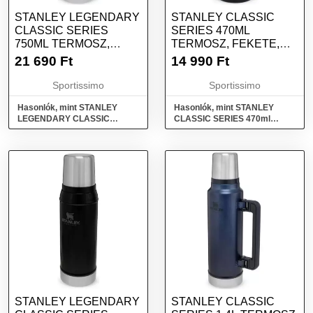
STANLEY LEGENDARY
STANLEY CLASSIC
CLASSIC SERIES
SERIES 470ML
750ML TERMOSZ,
TERMOSZ, FEKETE,
ZÖLD, MÉRET
MÉRET
21 690
Ft
14 990
Ft
Sportissimo
Sportissimo
Hasonlók, mint STANLEY
Hasonlók, mint STANLEY
LEGENDARY CLASSIC
CLASSIC SERIES 470ml
SERIES 750ML Termosz, zöld,
Termosz, fekete, méret
méret
STANLEY LEGENDARY
STANLEY CLASSIC