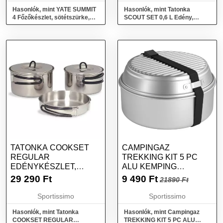
Hasonlók, mint YATE SUMMIT
Hasonlók, mint Tatonka
4 Főzőkészlet, sötétszürke,
SCOUT SET 0,6 L Edény,
méret
ezüst, méret
TATONKA COOKSET
CAMPINGAZ
REGULAR
TREKKING KIT 5 PC
EDÉNYKÉSZLET,
ALU KEMPING
EZÜST, MÉRET
EDÉNYKÉSZLET,
29 290
Ft
9 490
Ft
21890 Ft
EZÜST, MÉRET
Sportissimo
Sportissimo
Hasonlók, mint Tatonka
Hasonlók, mint Campingaz
COOKSET REGULAR
TREKKING KIT 5 PC ALU