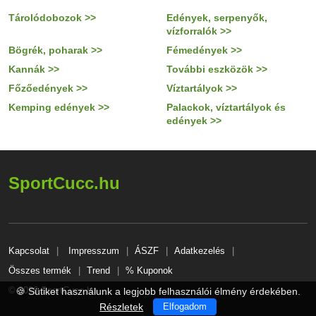
Tárolódobozok >>
Edények, serpenyők,
vízforralók >>
Bögrék, poharak >>
Fémedények >>
Kannák >>
További eszközök >>
Főzőedények >>
Víztartályok >>
Kemping edények >>
Palackok, víztartályok és
edények >>
SportCucc.hu
Kapcsolat
Impresszum
ÁSZF
Adatkezelés
Összes termék
Trend
% Kuponok
© 2026 SportCucc.hu
🍪 Sütiket használunk a legjobb felhasználói élmény érdekében.
Részletek
Elfogadom