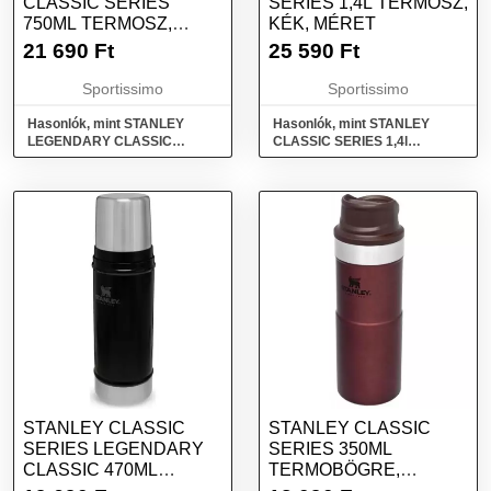
CLASSIC SERIES
SERIES 1,4L TERMOSZ,
750ML TERMOSZ,
KÉK, MÉRET
FEKETE, MÉRET
21 690
Ft
25 590
Ft
Sportissimo
Sportissimo
Hasonlók, mint STANLEY
Hasonlók, mint STANLEY
LEGENDARY CLASSIC
CLASSIC SERIES 1,4l
SERIES 750ML Termosz,
Termosz, kék, méret
fekete, méret
STANLEY CLASSIC
STANLEY CLASSIC
SERIES LEGENDARY
SERIES 350ML
CLASSIC 470ML
TERMOBÖGRE,
TERMOSZ, FEKETE,
BORDÓ, MÉRET