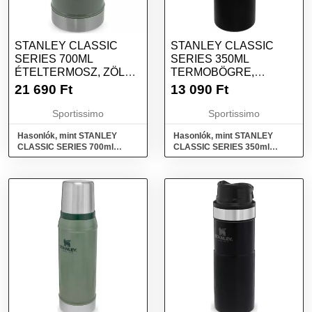
STANLEY CLASSIC
STANLEY CLASSIC
SERIES 700ML
SERIES 350ML
ÉTELTERMOSZ, ZÖLD,
TERMOBÖGRE,
MÉRET
FEKETE, MÉRET
21 690
Ft
13 090
Ft
Sportissimo
Sportissimo
Hasonlók, mint STANLEY
Hasonlók, mint STANLEY
CLASSIC SERIES 700ml
CLASSIC SERIES 350ml
Ételtermosz, zöld, méret
Termobögre, fekete, méret