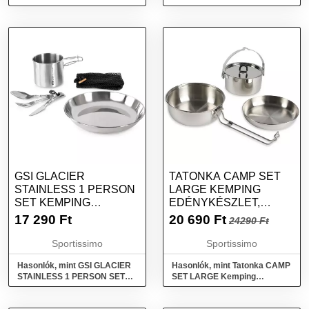
Edénykészlet, ezüst, méret
Kemping edénykészlet, ezüst,
méret
GSI GLACIER
TATONKA CAMP SET
STAINLESS 1 PERSON
LARGE KEMPING
SET KEMPING
EDÉNYKÉSZLET,
EDÉNYEK, EZÜST,
EZÜST, MÉRET
17 290
Ft
20 690
Ft
24290 Ft
MÉRET
Sportissimo
Sportissimo
Hasonlók, mint GSI GLACIER
Hasonlók, mint Tatonka CAMP
STAINLESS 1 PERSON SET
SET LARGE Kemping
Kemping edények, ezüst,
edénykészlet, ezüst, méret
méret