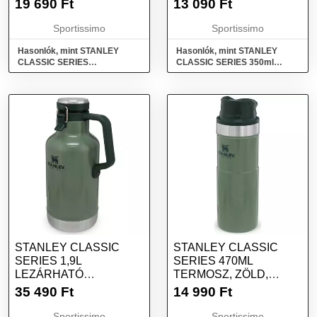
19 690
Ft
13 090
Ft
MÉRET
Sportissimo
Sportissimo
Hasonlók, mint STANLEY
Hasonlók, mint STANLEY
CLASSIC SERIES
CLASSIC SERIES 350ml
LEGENDARY CLASSIC 470ML
Termobögre, bordó, méret
Termosz, fekete, méret
STANLEY CLASSIC
STANLEY CLASSIC
SERIES 1,9L
SERIES 470ML
LEZÁRHATÓ
TERMOSZ, ZÖLD,
SÖRÖSKORSÓ, ZÖLD,
MÉRET
35 490
Ft
14 990
Ft
MÉRET
Sportissimo
Sportissimo