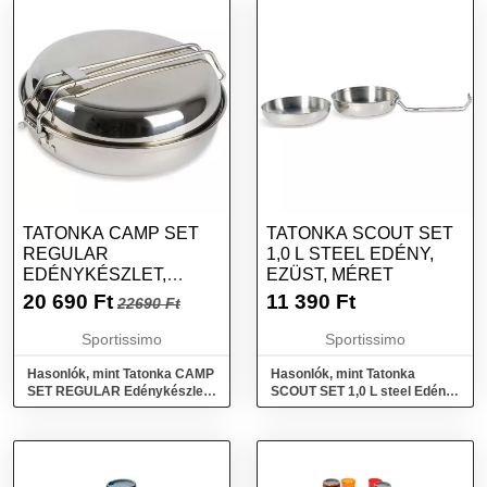
TATONKA CAMP SET
TATONKA SCOUT SET
REGULAR
1,0 L STEEL EDÉNY,
EDÉNYKÉSZLET,
EZÜST, MÉRET
EZÜST, MÉRET
20 690
Ft
11 390
Ft
22690 Ft
Sportissimo
Sportissimo
Hasonlók, mint Tatonka CAMP
Hasonlók, mint Tatonka
SET REGULAR Edénykészlet,
SCOUT SET 1,0 L steel Edény,
ezüst, méret
ezüst, méret