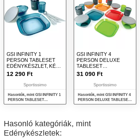
GSI INFINITY 1
GSI INFINITY 4
PERSON TABLESET
PERSON DELUXE
EDÉNYKÉSZLET, KÉK,
TABLESET
MÉRET
EDÉNYKÉSZLET, MIX,
12 290
Ft
31 090
Ft
MÉRET
Sportissimo
Sportissimo
Hasonlók, mint GSI INFINITY 1
Hasonlók, mint GSI INFINITY 4
PERSON TABLESET
PERSON DELUXE TABLESET
Edénykészlet, kék, méret
Edénykészlet, mix, méret
Hasonló kategóriák, mint
Edénykészletek: