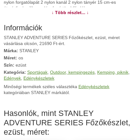
nylon forgatólapát 2 nylon kanál 2 nylon tányér 15 cm-es
átmérővel szilikon edényfogó tömítőfedél
↓ Több részlet... ↓
További információk>>
Információk
STANLEY ADVENTURE SERIES Főzőkészlet, ezüst, méret
vásárlása olcsón, 21690 Ft-ért.
Márka:
STANLEY
Méret:
os
Szín:
ezüst
Kategória:
Sportágak
,
Outdoor, kempingezés
,
Kemping, piknik
,
Edények
,
Edénykészletek
Minőségi termékek széles választéka
Edénykészletek
kategóriában STANLEY márkától.
Hasonlók, mint STANLEY
ADVENTURE SERIES Főzőkészlet,
ezüst, méret: