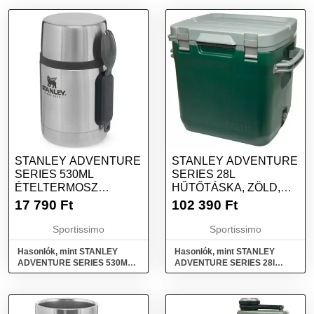
STANLEY ADVENTURE
STANLEY ADVENTURE
SERIES 530ML
SERIES 28L
ÉTELTERMOSZ
HŰTŐTÁSKA, ZÖLD,
KANÁLLAL, EZÜST,
MÉRET
17 790
Ft
102 390
Ft
MÉRET
Sportissimo
Sportissimo
Hasonlók, mint STANLEY
Hasonlók, mint STANLEY
ADVENTURE SERIES 530ML
ADVENTURE SERIES 28l
Ételtermosz kanállal, ezüst,
Hűtőtáska, zöld, méret
méret