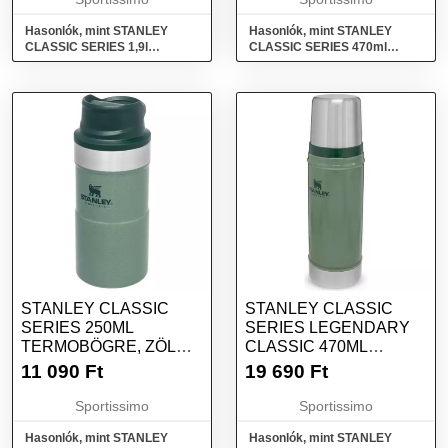
Hasonlók, mint STANLEY
Hasonlók, mint STANLEY
CLASSIC SERIES 1,9l
CLASSIC SERIES 470ml
Lezárható söröskorsó, zöld,
Termosz, zöld, méret
méret
STANLEY CLASSIC
STANLEY CLASSIC
SERIES 250ML
SERIES LEGENDARY
TERMOBÖGRE, ZÖLD,
CLASSIC 470ML
MÉRET
TERMOSZ, ZÖLD,
11 090
Ft
19 690
Ft
MÉRET
Sportissimo
Sportissimo
Hasonlók, mint STANLEY
Hasonlók, mint STANLEY