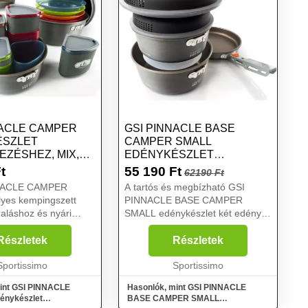
NACLE CAMPER
GSI PINNACLE BASE
ÉSZLET
CAMPER SMALL
EZÉSHEZ, MIX,
EDÉNYKÉSZLET
KEMPINGEZÉSHEZ,
t
55 190
Ft
62190 Ft
SÖTÉTSZÜRKE, MÉRET
NACLE CAMPER
A tartós és megbízható GSI
yes kempingszett
PINNACLE BASE CAMPER
raláshoz és nyári
SMALL edénykészlet két edényt,
. A Pinnacle
egy fedelet, egy serpenyőt, egy
és kiváló hőelosztást,
műanyag vágódeszkát és egy
Részletek
Részletek
pásállóságot és a
tárolót kínál, amely egyben
teflonhoz képest 25%-
Sportissimo
mosogatóedényként is szolgál. A
Sportissimo
BP...
int GSI PINNACLE
Hasonlók, mint GSI PINNACLE
nykészlet
BASE CAMPER SMALL