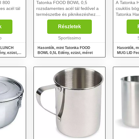
I 800
Tatonka FOOD BOWL 0,5
A Tatonka
 acél tál
rozsdamentes acél tál fedővel a
csuklós bö
természetbe és piknikezéshez....
Tatonka Han
Átmérője 1
cm, így tük
k
Részletek
serpenyőkén
o
Sportissimo
levesestálké
a LUNCH
Hasonlók, mint Tatonka FOOD
Hasonlók, m
y, ezüst,
BOWL 0,5L Edény, ezüst, méret
MUG LID Fed
méret