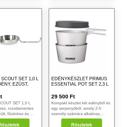
, ezüst, méret
fáklya 2in1 3 üzemmódok
SCOUT SET 1,0 L
EDÉNYKÉSZLET PRIMUS
ÉNY, EZÜST,
ESSENTIAL POT SET 2,3 L
t
29 500
Ft
SCOUT SET 1,0 L
Kompakt készlet két edényből és
szes, rozsdamentes
egy serpenyőből, amely 2-5
zült, főzéshez és
személy számára alkalmas,
hoz használható szett
kültéri használatra készült..
 is használható fedeles
A Primus Essential Pot Set 2,3 l
Részletek
Részletek