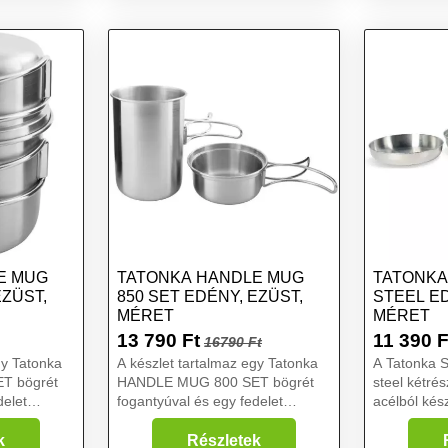
méret
edénykészlet
E MUG
TATONKA HANDLE MUG
TATONKA 
EZÜST,
850 SET EDÉNY, EZÜST,
STEEL ED
MÉRET
MÉRET
13 790
Ft
11 390
F
16790 Ft
gy Tatonka
A készlet tartalmaz egy Tatonka
A Tatonka 
T bögrét
HANDLE MUG 800 SET bögrét
steel kétré
delet
fogantyúval és egy fedelet
acélból kés
fogantyúval....
ételtárolás
egy tálként
k
Részletek