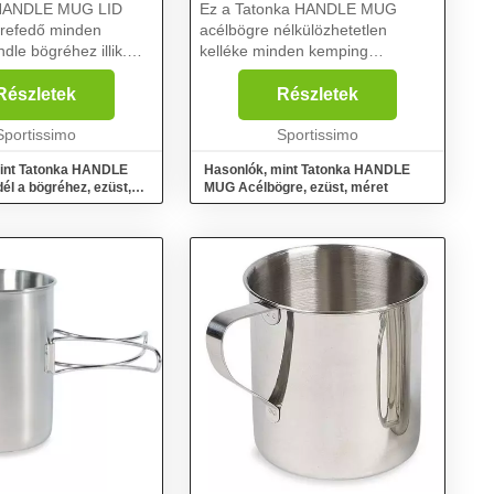
 HANDLE MUG LID
Ez a Tatonka HANDLE MUG
grefedő minden
acélbögre nélkülözhetetlen
dle bögréhez illik.
kelléke minden kemping
1 cm, magassága 4,5
felszerelésnek. Nem hiányozhat
örtojásos
ha több napos túrát tervez vagy a
Részletek
Részletek
t vagy mini
hétvégi házba. Szimpla falú,
nt is használható....
Sportissimo
kihajtható fogantyúkkal és belső...
Sportissimo
int Tatonka HANDLE
Hasonlók, mint Tatonka HANDLE
él a bögréhez, ezüst,
MUG Acélbögre, ezüst, méret