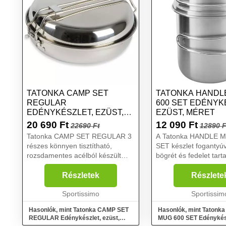
TATONKA CAMP SET
TATONKA HANDL
REGULAR
600 SET EDÉNYK
EDÉNYKÉSZLET, EZÜST,
EZÜST, MÉRET
MÉRET
20 690
Ft
12 090
Ft
22690 Ft
12890 F
Tatonka CAMP SET REGULAR 3
A Tatonka HANDLE 
részes könnyen tisztítható,
SET készlet fogantyúva
rozsdamentes acélból készült
bögrét és fedelet tart
egybe csomagolható
Űrtartalom: 0,6 liter. 
edénykészlet túrázóknak. A
gramm. Anyag: rozs
Részletek
Részlete
csomag tartalma: edény fedővel,
acél 18/8....
serpenyő, mélytányér....
Sportissimo
Sportissim
Hasonlók, mint Tatonka CAMP SET
Hasonlók, mint Taton
REGULAR Edénykészlet, ezüst,
MUG 600 SET Edénykész