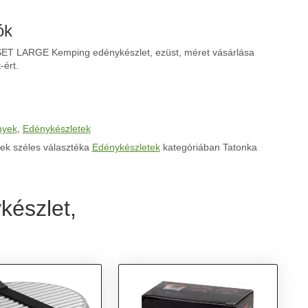
ók
ET LARGE Kemping edénykészlet, ezüst, méret vásárlása
-ért.
nyek
,
Edénykészletek
ek széles választéka
Edénykészletek
kategóriában Tatonka
észlet,