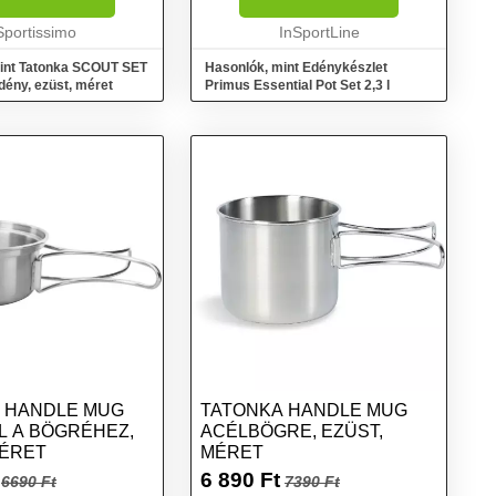
...
edénykészlet két edényből és egy
Sportissimo
serpenyőből áll, am...
InSportLine
int Tatonka SCOUT SET
Hasonlók, mint Edénykészlet
Edény, ezüst, méret
Primus Essential Pot Set 2,3 l
 HANDLE MUG
TATONKA HANDLE MUG
L A BÖGRÉHEZ,
ACÉLBÖGRE, EZÜST,
MÉRET
MÉRET
6 890
Ft
6690 Ft
7390 Ft