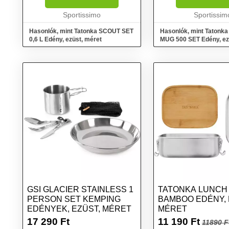
edényből áll....
Sportissimo
Sportissim
Hasonlók, mint Tatonka SCOUT SET
Hasonlók, mint Taton
0,6 L Edény, ezüst, méret
MUG 500 SET Edény, ez
GSI GLACIER STAINLESS 1
TATONKA LUNCH B
PERSON SET KEMPING
BAMBOO EDÉNY, 
EDÉNYEK, EZÜST, MÉRET
MÉRET
17 290
Ft
11 190
Ft
11890 F