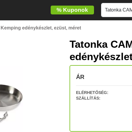
%
Kuponok
emping edénykészlet, ezüst, méret
Tatonka CA
edénykészlet
ÁR
ELÉRHETŐSÉG:
SZÁLLÍTÁS: