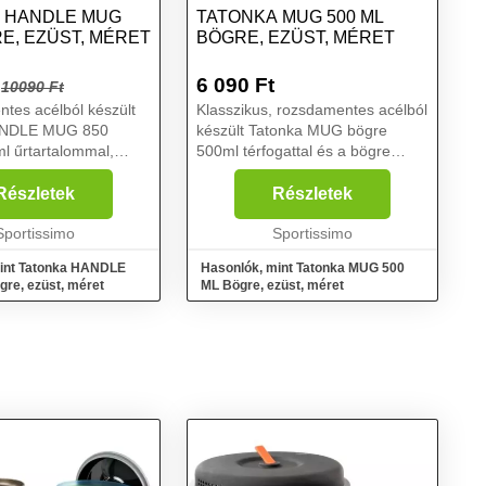
 HANDLE MUG
TATONKA MUG 500 ML
E, EZÜST, MÉRET
BÖGRE, EZÜST, MÉRET
6 090
Ft
10090 Ft
tes acélból készült
Klasszikus, rozsdamentes acélból
ANDLE MUG 850
készült Tatonka MUG bögre
l űrtartalommal,
500ml térfogattal és a bögre
fogantyúval és belső
belsejében térfogatskálával. Az
ogatskálával
egyfalú Mug bögre könnyű és
Részletek
Részletek
. Nagyon népszerű a
szilárd. Tökéletes
echnikai szakértők ...
Sportissimo
kempingezéshez, túrázáshoz
Sportissimo
vagy z...
int Tatonka HANDLE
Hasonlók, mint Tatonka MUG 500
re, ezüst, méret
ML Bögre, ezüst, méret