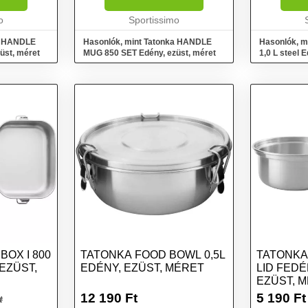
edényből áll.
o
Sportissimo
ka HANDLE
Hasonlók, mint Tatonka HANDLE
Hasonlók, m
üst, méret
MUG 850 SET Edény, ezüst, méret
1,0 L steel 
OX I 800
TATONKA FOOD BOWL 0,5L
TATONKA
EZÜST,
EDÉNY, EZÜST, MÉRET
LID FEDÉ
EZÜST, 
12 190
Ft
5 190
Ft
t