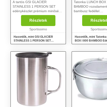
A tartós GSI GLACIER
Tatonka LUNCH BOX 
STAINLESS 1 PERSON SET
BAMBOO rozsdamentes
edénykészlet prémium minőségű
bambusz fedéllel....
rozsdamentes acélból készült
mélytányért, evőeszközöket és
Részletek
Részlete
bögrét tartalmaz. További előnyei
közé tartozik, hogy
Sportissimo
Sportissim
mosogatógépbe...
Hasonlók, mint GSI GLACIER
Hasonlók, mint Tatonk
STAINLESS 1 PERSON SET
BOX I 800 BAMBOO Edén
Kemping edények, ezüst, méret
méret