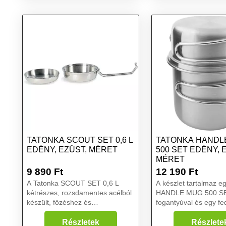
méret
méret
TATONKA SCOUT SET 0,6 L
TATONKA HANDL
EDÉNY, EZÜST, MÉRET
500 SET EDÉNY, 
MÉRET
9 890
Ft
12 190
Ft
A Tatonka SCOUT SET 0,6 L
A készlet tartalmaz e
kétrészes, rozsdamentes acélból
HANDLE MUG 500 SE
készült, főzéshez és
fogantyúval és egy fe
ételtároláshoz használható szett
fogantyúval....
egy tálként is használható fedeles
Részletek
Részlete