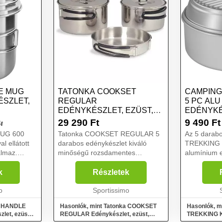
E MUG
TATONKA COOKSET
CAMPING
ÉSZLET,
REGULAR
5 PC ALU
EDÉNYKÉSZLET, EZÜST,
EDÉNYKÉ
MÉRET
MÉRET
29 290
Ft
9 490
Ft
t
MUG 600
Tatonka COOKSET REGULAR 5
Az 5 darab
l ellátott
darabos edénykészlet kiváló
TREKKING 
almaz.
minőségű rozsdamentes
alumínium 
Súly: 295
acélból....
kempingezé
damentes
praktikus ké
k
Részletek
serpenyőt, 
o
Sportissimo
fogantyút é
tartalmaz....
ka HANDLE
Hasonlók, mint Tatonka COOKSET
Hasonlók, m
let, ezüst,
REGULAR Edénykészlet, ezüst,
TREKKING K