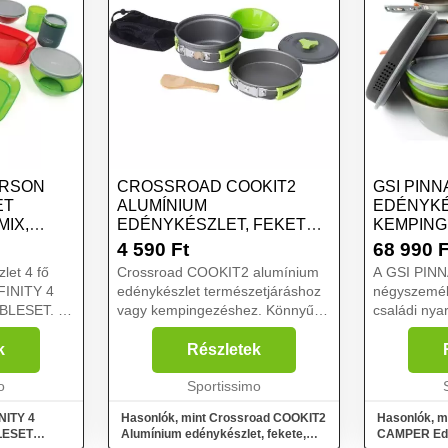
PERSON
CROSSROAD COOKIT2
GSI PIN
ET
ALUMÍNIUM
EDÉNYK
MIX,
EDÉNYKÉSZLET, FEKETE,
KEMPING
MÉRET
MÉRET
4 590
Ft
68 990
F
let 4 fő
Crossroad COOKIT2 alumínium
A GSI PIN
FINITY 4
edénykészlet természetjáráshoz
négyszemél
BLESET. A
vagy kempingezéshez. Könnyű,
családi nya
, szigetelt
kompakt kialakításának
sátrazáshoz
 nagy
köszönhetően nem foglal sok
felületkezel
k
Részletek
 mindezt
helyet hátizsákodban. Ezzel a
fokozott ko
 Mi...
o
készlettel a főzés gyerekjáték ...
Sportissimo
klasszikus 
ka...
NITY 4
Hasonlók, mint Crossroad COOKIT2
Hasonlók, m
LESET
Alumínium edénykészlet, fekete,
CAMPER Edé