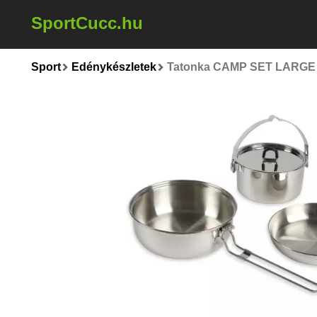
SportCucc.hu
Sport
Edénykészletek
Tatonka CAMP SET LARGE K