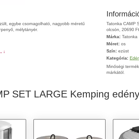
Informáci
ült, egybe csomagolható, nagyobb méretű
Tatonka CAMP S
rpenyő, mélytányér.
olcsón, 20690 Ft
Márka:
Tatonka
Méret:
os
Szín:
ezüst
. ↓
Kategória:
Edé
Minőségi termék
márkától.
AMP SET LARGE Kemping edényk