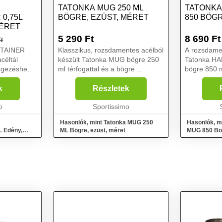
TATONKA MUG 250 ML
TATONKA
0,75L
BÖGRE, EZÜST, MÉRET
850 BÖGR
MÉRET
5 290
Ft
8 690
Ft
t
NTAINER
Klasszikus, rozsdamentes acélból
A rozsdamen
céltál
készült Tatonka MUG bögre 250
Tatonka H
ingezéshez
ml térfogattal és a bögre
bögre 850 m
kben....
belsejében térfogatskálával. Az
lehajtható 
egyfalú Mug S bögre könnyű és
oldalán térf
k
Részletek
szilárd. Tökéletes
rendelkezik
o
kempingezéshez, túrázáshoz
Sportissimo
csomagolást
vag...
Hasonlók, mint Tatonka MUG 250
Hasonlók, m
 Edény,
ML Bögre, ezüst, méret
MUG 850 Bög