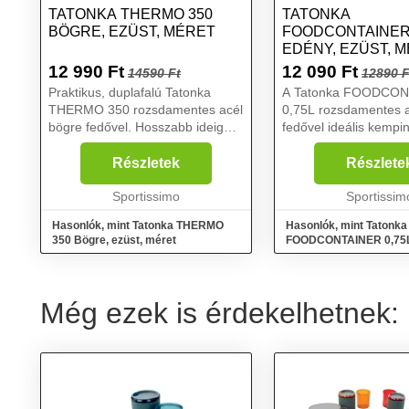
TATONKA THERMO 350
TATONKA
BÖGRE, EZÜST, MÉRET
FOODCONTAINER 
EDÉNY, EZÜST, 
12 990
Ft
12 090
Ft
14590 Ft
12890 F
Praktikus, duplafalú Tatonka
A Tatonka FOODCO
THERMO 350 rozsdamentes acél
0,75L rozsdamentes a
bögre fedővel. Hosszabb ideig
fedővel ideális kemp
megőrzi az ital hőmérsékletét....
és túrázáshoz a hegye
Részletek
Részlete
Sportissimo
Sportissim
Hasonlók, mint Tatonka THERMO
Hasonlók, mint Tatonka
350 Bögre, ezüst, méret
FOODCONTAINER 0,75L
ezüst, méret
Még ezek is érdekelhetnek: