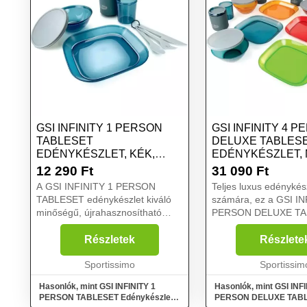
GSI INFINITY 1 PERSON
GSI INFINITY 4 
TABLESET
DELUXE TABLES
EDÉNYKÉSZLET, KÉK,
EDÉNYKÉSZLET, 
MÉRET
MÉRET
12 290
Ft
31 090
Ft
A GSI INFINITY 1 PERSON
Teljes luxus edénykész
TABLESET edénykészlet kiváló
számára, ez a GSI IN
minőségű, újrahasznosítható
PERSON DELUXE TA
Infinity műanyagból készült. Kis
készlet fedeles tálakat
súlyt és hosszú élettartamot
bögréket, poharakat,
Részletek
Részlete
kínál....
tányérokat tartalmaz,
Sportissimo
hálós csomagolásban.
Sportissim
Hasonlók, mint GSI INFINITY 1
Hasonlók, mint GSI INFI
PERSON TABLESET Edénykészlet,
PERSON DELUXE TAB