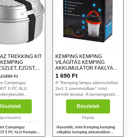
AZ TREKKING KIT
KEMPING KEMPING
 KEMPING
VILÁGÍTÁS KEMPING
SZLET, EZÜST,
AKKUMULÁTOR FÁKLYA
2IN1 3 ÜZEMMÓDOK
1 690
Ft
21890 Ft
os Campingaz
A "Kemping lámpa sátorozáshoz
KIT 5 PC ALU
2in1 3 üzemmódban" című
edénykészlet
termék leírása: A kempingezés
shez alkalmas. Ez a
izgalmas és nyugodt
szlet két fazekat, egy
tevékenység, de amikor
Részletek
Részletek
egy fedelet, egy
besötétedik, nehéz megtalálni a
s egy hevedert
Sportissimo
sátrat. Ebben a helyzetben egy
Pepita
túralámpa...
int Campingaz
Hasonlók, mint Kemping kemping
IT 5 PC ALU Kemping
világítás kemping akkumulátor