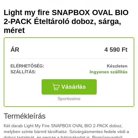
Light my fire SNAPBOX OVAL BIO
2-PACK Ételtároló doboz, sárga,
méret
ÁR
4 590
Ft
ELÉRHETŐSÉG:
Készleten
SZÁLLÍTÁS:
Ingyenes szállítás
Vásárlás
Sportissimo
Termékleírás
Két darab Light My Fire SNAPBOX OVAL BIO 2-PACK doboz,
melyben szinte bármit tárolhatsz. Szivárgásmentes fedele védi a
doboz tartalmát, és persze a hátizsákodat is. Bioműanyagból