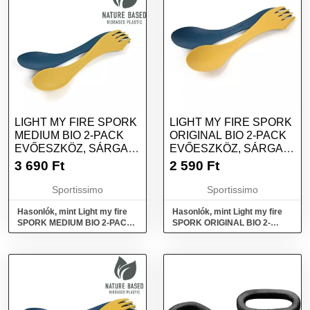
LIGHT MY FIRE SPORK
LIGHT MY FIRE SPORK
MEDIUM BIO 2-PACK
ORIGINAL BIO 2-PACK
EVŐESZKÖZ, SÁRGA,
EVŐESZKÖZ, SÁRGA,
MÉRET
MÉRET
3 690
Ft
2 590
Ft
Sportissimo
Sportissimo
Hasonlók, mint Light my fire
Hasonlók, mint Light my fire
SPORK MEDIUM BIO 2-PACK
SPORK ORIGINAL BIO 2-
Evőeszköz, sárga, méret
PACK Evőeszköz, sárga,
méret