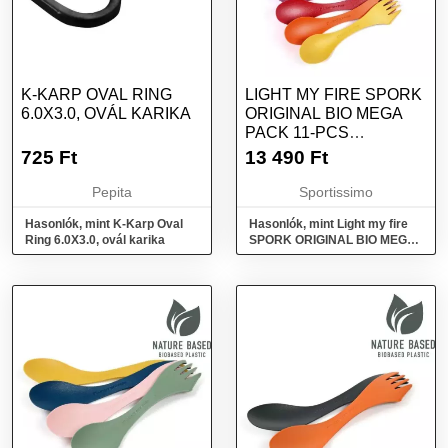
K-KARP OVAL RING
LIGHT MY FIRE SPORK
6.0X3.0, OVÁL KARIKA
ORIGINAL BIO MEGA
PACK 11-PCS
EVŐESZKÖZ, MIX,
725
Ft
13 490
Ft
MÉRET
Pepita
Sportissimo
Hasonlók, mint K-Karp Oval
Hasonlók, mint Light my fire
Ring 6.0X3.0, ovál karika
SPORK ORIGINAL BIO MEGA
PACK 11-PCS Evőeszköz,
mix, méret