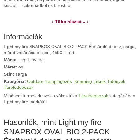
készült – cukornádból és farostból.
További információk>>
↓ Több részlet... ↓
Információk
Light my fire SNAPBOX OVAL BIO 2-PACK Ételtároló doboz, sárga,
méret vásárlása olcsón, 4590 Ft-ért.
Márka:
Light my fire
Méret:
os
Szín:
sárga
Kategória:
Outdoor, kempingezés
,
Kemping, piknik
,
Edények
,
Tárolódobozok
Minőségi termékek széles választéka
Tárolódobozok
kategóriában
Light my fire márkától.
Hasonlók, mint Light my fire
SNAPBOX OVAL BIO 2-PACK