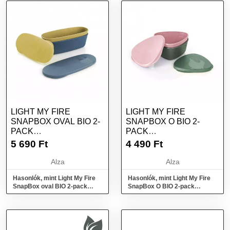
LIGHT MY FIRE
LIGHT MY FIRE
SNAPBOX OVAL BIO 2-
SNAPBOX O BIO 2-
PACK
PACK
MUSTYYELLOW/HAZYBLUE
SANDYGREEN/DUSTYPIN
5 690
Ft
4 490
Ft
Alza
Alza
Hasonlók, mint Light My Fire
Hasonlók, mint Light My Fire
SnapBox oval BIO 2-pack
SnapBox O BIO 2-pack
mustyyellow/hazyblue
sandygreen/dustypink