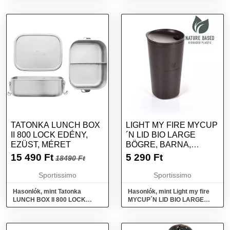
TATONKA LUNCH BOX
LIGHT MY FIRE MYCUP
II 800 LOCK EDÉNY,
´N LID BIO LARGE
EZÜST, MÉRET
BÖGRE, BARNA,
MÉRET
15 490
Ft
5 290
Ft
18490 Ft
Sportissimo
Sportissimo
Hasonlók, mint Tatonka
Hasonlók, mint Light my fire
LUNCH BOX II 800 LOCK
MYCUP´N LID BIO LARGE
Edény, ezüst, méret
Bögre, barna, méret