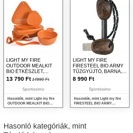
LIGHT MY FIRE
LIGHT MY FIRE
OUTDOOR MEALKIT
FIRESTEEL BIO ARMY
BIO ÉTKÉSZLET,
TŰZGYÚJTÓ, BARNA,
NARANCSSÁRGA,
MÉRET
13 790
Ft
8 990
Ft
14990 Ft
MÉRET
Sportissimo
Sportissimo
Hasonlók, mint Light my fire
Hasonlók, mint Light my fire
OUTDOOR MEALKIT BIO
FIRESTEEL BIO ARMY
Étkészlet, narancssárga,
Tűzgyújtó, barna, méret
méret
Hasonló kategóriák, mint