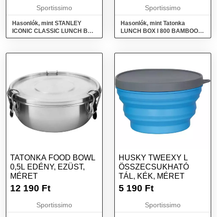
Sportissimo
Sportissimo
Hasonlók, mint STANLEY
Hasonlók, mint Tatonka
ICONIC CLASSIC LUNCH BOX
LUNCH BOX I 800 BAMBOO
9.4l Ételhordó doboz, zöld,
Edény, ezüst, méret
méret
TATONKA FOOD BOWL
HUSKY TWEEXY L
0,5L EDÉNY, EZÜST,
ÖSSZECSUKHATÓ
MÉRET
TÁL, KÉK, MÉRET
12 190
Ft
5 190
Ft
Sportissimo
Sportissimo