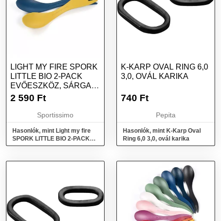
LIGHT MY FIRE SPORK
K-KARP OVAL RING 6,0
LITTLE BIO 2-PACK
3,0, OVÁL KARIKA
EVŐESZKÖZ, SÁRGA,
MÉRET
2 590
Ft
740
Ft
Sportissimo
Pepita
Hasonlók, mint Light my fire
Hasonlók, mint K-Karp Oval
SPORK LITTLE BIO 2-PACK
Ring 6,0 3,0, ovál karika
Evőeszköz, sárga, méret