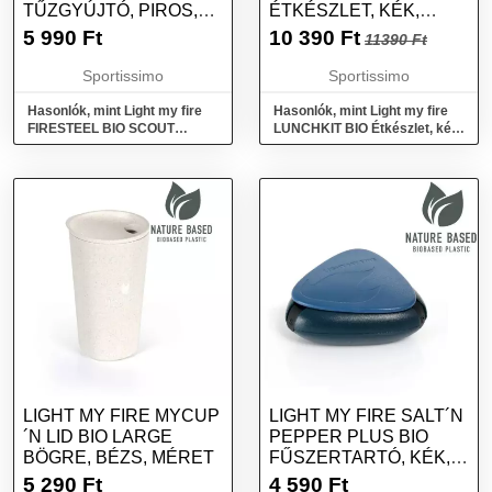
TŰZGYÚJTÓ, PIROS,
ÉTKÉSZLET, KÉK,
MÉRET
MÉRET
5 990
Ft
10 390
Ft
11390 Ft
Sportissimo
Sportissimo
Hasonlók, mint Light my fire
Hasonlók, mint Light my fire
FIRESTEEL BIO SCOUT
LUNCHKIT BIO Étkészlet, kék,
Tűzgyújtó, piros, méret
méret
LIGHT MY FIRE MYCUP
LIGHT MY FIRE SALT´N
´N LID BIO LARGE
PEPPER PLUS BIO
BÖGRE, BÉZS, MÉRET
FŰSZERTARTÓ, KÉK,
MÉRET
5 290
Ft
4 590
Ft