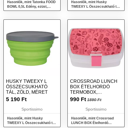
Hasonlók, mint Tatonka FOOD
Hasonlók, mint Husky
BOWL 0,5L Edény, ezüst,
TWEEXY L Összecsukható tál,
méret
kék, méret
HUSKY TWEEXY L
CROSSROAD LUNCH
ÖSSZECSUKHATÓ
BOX ÉTELHORDÓ
TÁL, ZÖLD, MÉRET
TERMOBOX,
ÁTLÁTSZÓ, MÉRET
5 190
Ft
990
Ft
1890 Ft
Sportissimo
Sportissimo
Hasonlók, mint Husky
Hasonlók, mint Crossroad
TWEEXY L Összecsukható tál,
LUNCH BOX Ételhordó
zöld, méret
termobox, átlátszó, méret