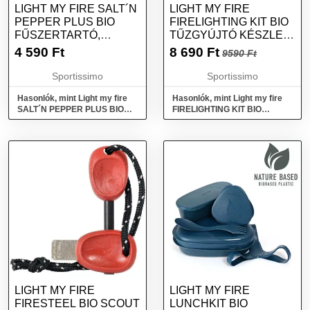
LIGHT MY FIRE SALT´N
LIGHT MY FIRE
PEPPER PLUS BIO
FIRELIGHTING KIT BIO
FŰSZERTARTÓ,
TŰZGYÚJTÓ KÉSZLET,
SÁRGA, MÉRET
ZÖLD, MÉRET
4 590
Ft
8 690
Ft
9590 Ft
Sportissimo
Sportissimo
Hasonlók, mint Light my fire
Hasonlók, mint Light my fire
SALT´N PEPPER PLUS BIO
FIRELIGHTING KIT BIO
Fűszertartó, sárga, méret
Tűzgyújtó készlet, zöld, méret
LIGHT MY FIRE
LIGHT MY FIRE
FIRESTEEL BIO SCOUT
LUNCHKIT BIO