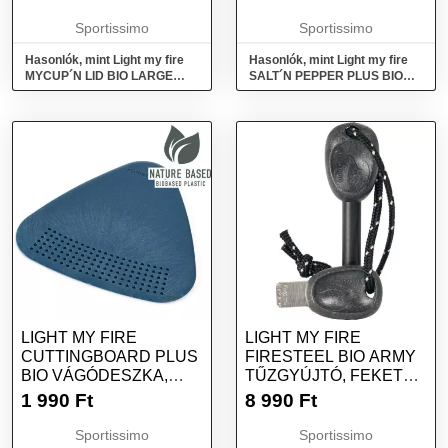
Sportissimo
Sportissimo
Hasonlók, mint Light my fire
Hasonlók, mint Light my fire
MYCUP´N LID BIO LARGE
SALT´N PEPPER PLUS BIO
Bögre, bézs, méret
Fűszertartó, kék, méret
LIGHT MY FIRE
LIGHT MY FIRE
CUTTINGBOARD PLUS
FIRESTEEL BIO ARMY
BIO VÁGÓDESZKA,
TŰZGYÚJTÓ, FEKETE,
KÉK, MÉRET
MÉRET
1 990
Ft
8 990
Ft
Sportissimo
Sportissimo