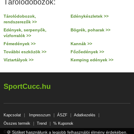
Tárolódobozok:
Tárolódobozok,
Edénykészletek >>
rendszerezők >>
Edények, serpenyők,
Bögrék, poharak >>
vízforralók >>
Fémedények >>
Kannák >>
További eszközök >>
Főzőedények >>
Víztartályok >>
Kemping edények >>
SportCucc.hu
Kapcsolat
Impresszum
ÁSZF
Adatkezelés
Összes termék
Trend
% Kuponok
© 2026 SportCucc.hu
🍪 Sütiket használunk a legjobb felhasználói élmény érdekében.