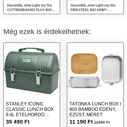
Hasonlók, mint Light my fire
Hasonlók, mint Light my fire
CUTTINGBOARD PLUS BIO
FIRESTEEL BIO ARMY
Vágódeszka, kék, méret
Tűzgyújtó, fekete, méret
Még ezek is érdekelhetnek:
STANLEY ICONIC
TATONKA LUNCH BOX I
CLASSIC LUNCH BOX
800 BAMBOO EDÉNY,
9.4L ÉTELHORDÓ
EZÜST, MÉRET
DOBOZ, ZÖLD, MÉRET
35 490
Ft
11 190
Ft
11890 Ft