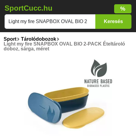
SportCucc.hu
%
Sport
Tárolódobozok
Light my fire SNAPBOX OVAL BIO 2-PACK Ételtároló
doboz, sárga, méret