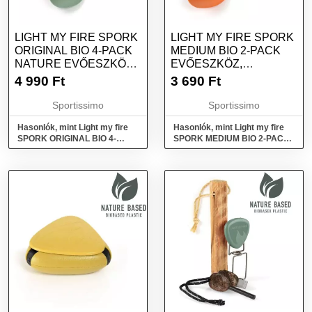
LIGHT MY FIRE SPORK
LIGHT MY FIRE SPORK
ORIGINAL BIO 4-PACK
MEDIUM BIO 2-PACK
NATURE EVŐESZKÖZ,
EVŐESZKÖZ,
SÖTÉTZÖLD, MÉRET
NARANCSSÁRGA,
4 990
Ft
3 690
Ft
MÉRET
Sportissimo
Sportissimo
Hasonlók, mint Light my fire
Hasonlók, mint Light my fire
SPORK ORIGINAL BIO 4-
SPORK MEDIUM BIO 2-PACK
PACK NATURE Evőeszköz,
Evőeszköz, narancssárga,
sötétzöld, méret
méret