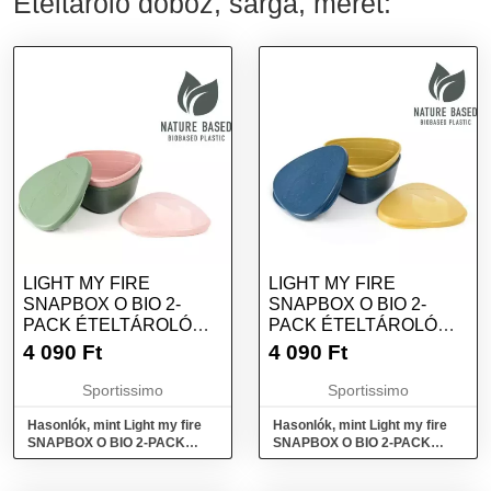
Ételtároló doboz, sárga, méret:
LIGHT MY FIRE
LIGHT MY FIRE
SNAPBOX O BIO 2-
SNAPBOX O BIO 2-
PACK ÉTELTÁROLÓ
PACK ÉTELTÁROLÓ
DOBOZ, RÓZSASZÍN,
DOBOZ, KÉK, MÉRET
4 090
Ft
4 090
Ft
MÉRET
Sportissimo
Sportissimo
Hasonlók, mint Light my fire
Hasonlók, mint Light my fire
SNAPBOX O BIO 2-PACK
SNAPBOX O BIO 2-PACK
Ételtároló doboz, rózsaszín,
Ételtároló doboz, kék, méret
méret