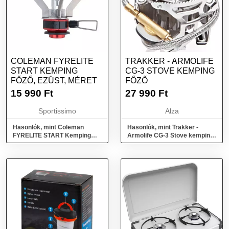
COLEMAN FYRELITE
TRAKKER - ARMOLIFE
START KEMPING
CG-3 STOVE KEMPING
FŐZŐ, EZÜST, MÉRET
FŐZŐ
15 990
Ft
27 990
Ft
Sportissimo
Alza
Hasonlók, mint Coleman
Hasonlók, mint Trakker -
FYRELITE START Kemping
Armolife CG-3 Stove kemping
főző, ezüst, méret
főző