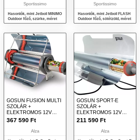
Sportissimo
Sportissimo
Hasonlók, mint Jetboil MINIMO
Hasonlók, mint Jetboil FLASH
Outdoor főző, szürke, méret
Outdoor főző, sötétzöld, méret
GOSUN FUSION MULTI
GOSUN SPORT-E
SZOLÁR +
SZOLÁR +
ELEKTROMOS 12V
ELEKTROMOS 12V
HIBRID FŐZŐ, GRILL,
HIBRID SÜTŐ, FŐZŐ,
367 590
Ft
211 590
Ft
SÜTŐ,
GRILL
FŰTŐBERENDEZÉS
Alza
Alza