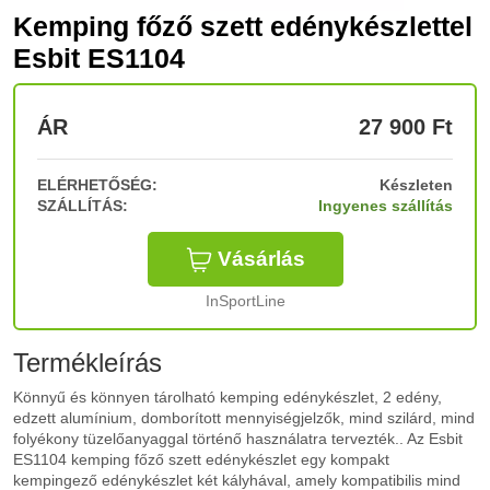
Kemping főző szett edénykészlettel
Esbit ES1104
ÁR
27 900
Ft
ELÉRHETŐSÉG:
Készleten
SZÁLLÍTÁS:
Ingyenes szállítás
Vásárlás
InSportLine
Termékleírás
Könnyű és könnyen tárolható kemping edénykészlet, 2 edény,
edzett alumínium, domborított mennyiségjelzők, mind szilárd, mind
folyékony tüzelőanyaggal történő használatra tervezték.. Az Esbit
ES1104 kemping főző szett edénykészlet egy kompakt
kempingező edénykészlet két kályhával, amely kompatibilis mind