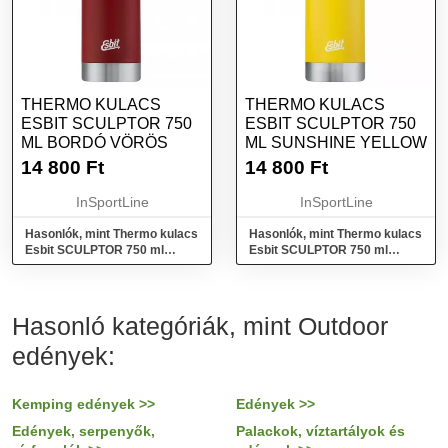
THERMO KULACS
THERMO KULACS
ESBIT SCULPTOR 750
ESBIT SCULPTOR 750
ML BORDÓ VÖRÖS
ML SUNSHINE YELLOW
14 800
Ft
14 800
Ft
InSportLine
InSportLine
Hasonlók, mint Thermo kulacs
Hasonlók, mint Thermo kulacs
Esbit SCULPTOR 750 ml
Esbit SCULPTOR 750 ml
Bordó Vörös
Sunshine Yellow
Hasonló kategóriák, mint Outdoor
edények:
Kemping edények >>
Edények >>
Edények, serpenyők,
Palackok, víztartályok és