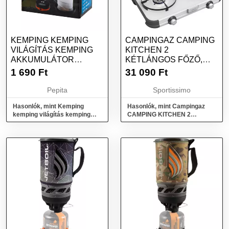
KEMPING KEMPING
CAMPINGAZ CAMPING
VILÁGÍTÁS KEMPING
KITCHEN 2
AKKUMULÁTOR
KÉTLÁNGOS FŐZŐ,
FÁKLYA 2IN1 3
EZÜST, MÉRET
1 690
Ft
31 090
Ft
ÜZEMMÓDOK
Pepita
Sportissimo
Hasonlók, mint Kemping
Hasonlók, mint Campingaz
kemping világítás kemping
CAMPING KITCHEN 2
akkumulátor fáklya 2in1 3
Kétlángos főző, ezüst, méret
üzemmódok