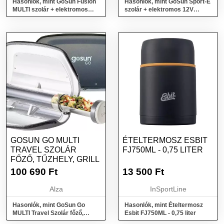
Hasonlók, mint GoSun Fusion
Hasonlók, mint GoSun Sport-E
MULTI szolár + elektromos
szolár + elektromos 12V
12V Hibrid főző, grill, sütő,
Hibrid sütő, főző, grill
fűtőberendezés
GOSUN GO MULTI
ÉTELTERMOSZ ESBIT
TRAVEL SZOLÁR
FJ750ML - 0,75 LITER
FŐZŐ, TŰZHELY, GRILL
100 690
Ft
13 500
Ft
Alza
InSportLine
Hasonlók, mint GoSun Go
Hasonlók, mint Ételtermosz
MULTI Travel Szolár főző,
Esbit FJ750ML - 0,75 liter
tűzhely, grill