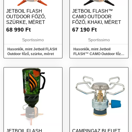
JETBOIL FLASH
JETBOIL FLASH™
OUTDOOR FŐZŐ,
CAMO OUTDOOR
SZÜRKE, MÉRET
FŐZŐ, KHAKI, MÉRET
68 990
Ft
67 190
Ft
Sportissimo
Sportissimo
Hasonlók, mint Jetboil FLASH
Hasonlók, mint Jetboil
Outdoor főző, szürke, méret
FLASH™ CAMO Outdoor főző,
khaki, méret
JETBOIL FLASH
CAMPINGAZ BLEUET