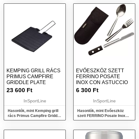
KEMPING GRILL RÁCS
EVŐESZKÖZ SZETT
PRIMUS CAMPFIRE
FERRINO POSATE
GRIDDLE PLATE
INOX CON ASTUCCIO
23 600
Ft
6 300
Ft
InSportLine
InSportLine
Hasonlók, mint Kemping grill
Hasonlók, mint Evőeszköz
rács Primus Campfire Griddle
szett FERRINO Posate Inox
Plate
con Astuccio