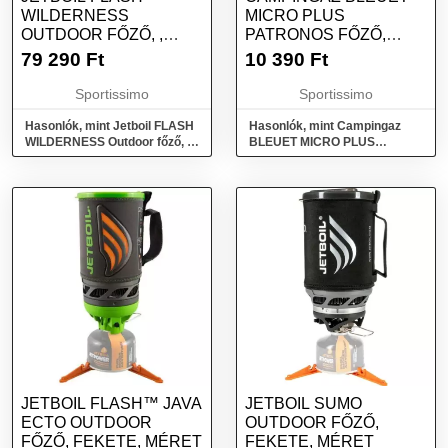
WILDERNESS
MICRO PLUS
OUTDOOR FŐZŐ, ,
PATRONOS FŐZŐ,
MÉRET
EZÜST, MÉRET
79 290
Ft
10 390
Ft
Sportissimo
Sportissimo
Hasonlók, mint Jetboil FLASH
Hasonlók, mint Campingaz
WILDERNESS Outdoor főző, ,
BLEUET MICRO PLUS
méret
Patronos főző, ezüst, méret
JETBOIL FLASH™ JAVA
JETBOIL SUMO
ECTO OUTDOOR
OUTDOOR FŐZŐ,
FŐZŐ, FEKETE, MÉRET
FEKETE, MÉRET