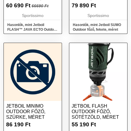
60 690
Ft
79 890
Ft
66690 Ft
Sportissimo
Sportissimo
Hasonlók, mint Jetboil
Hasonlók, mint Jetboil SUMO
FLASH™ JAVA ECTO Outdoor
Outdoor főző, fekete, méret
főző, fekete, méret
JETBOIL MINIMO
JETBOIL FLASH
OUTDOOR FŐZŐ,
OUTDOOR FŐZŐ,
SZÜRKE, MÉRET
SÖTÉTZÖLD, MÉRET
86 190
Ft
55 190
Ft