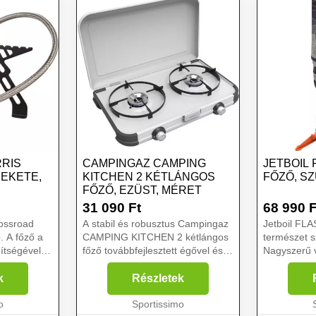
RIS
CAMPINGAZ CAMPING
JETBOIL
FEKETE,
KITCHEN 2 KÉTLÁNGOS
FŐZŐ, S
FŐZŐ, EZÜST, MÉRET
31 090
Ft
68 990
F
rossroad
A stabil és robusztus Campingaz
Jetboil FLA
 A főző a
CAMPING KITCHEN 2 kétlángos
természet s
ítségével
főző továbbfejlesztett égővel és
Nagyszerű 
 önmagában
3-oldali szél elleni védelemmel
töltött tev
diszponál. Elegáns dizájnú,
például sáto
k
Részletek
lakkozott acél bőröndbe zárható.
gyalogtúrák
o
Hagyományos 10...
Sportissimo
horgászat, 