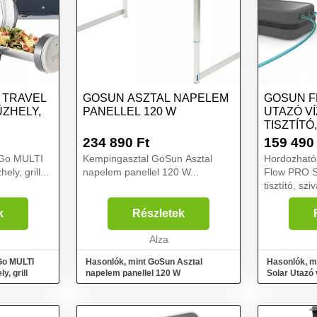
 TRAVEL
GOSUN ASZTAL NAPELEM
GOSUN F
ŰZHELY,
PANELLEL 120 W
UTAZÓ V
TISZTÍTÓ
MOSOGAT
234 890
Ft
159 490
Go MULTI
Kempingasztal GoSun Asztal
Hordozható 
ely, grill...
napelem panellel 120 W...
Flow PRO So
tisztító, sz
zuhany...
k
Részletek
Alza
Go MULTI
Hasonlók, mint GoSun Asztal
Hasonlók, m
y, grill
napelem panellel 120 W
Solar Utazó v
szivattyú, 