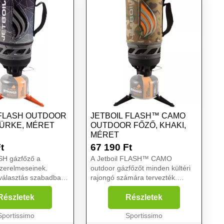
 FLASH OUTDOOR
JETBOIL FLASH™ CAMO
ZÜRKE, MÉRET
OUTDOOR FŐZŐ, KHAKI,
MÉRET
t
67 190
Ft
SH gázfőző a
A Jetboil FLASH™ CAMO
zerelmeseinek.
outdoor gázfőzőt minden kültéri
választás szabadban
rajongó számára tervezték.
ékenységekhez, mint
Kiválóan alkalmas olyan
rozás, vízi és
szabadtéri tevékenységekhez,
Részletek
Részletek
, kerékpáros utak,
mint a kempingezés, csónakázás,
autós és motoros
Sportissimo
túrázás, kerékpározás,
Sportissimo