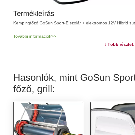
Termékleírás
Kempingfőző GoSun Sport-E szolár + elektromos 12V Hibrid sütő,
További információk>>
↓ Több részlet..
Hasonlók, mint GoSun Sport-
főző, grill: