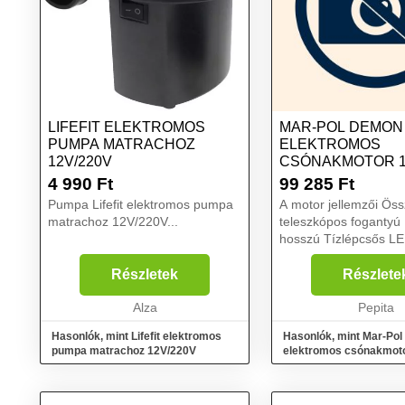
LIFEFIT ELEKTROMOS
MAR-POL DEMON
PUMPA MATRACHOZ
ELEKTROMOS
12V/220V
CSÓNAKMOTOR 1
4 990
Ft
99 285
Ft
Pumpa Lifefit elektromos pumpa
A motor jellemzői Összecsukható,
matrachoz 12V/220V...
teleszkópos fogantyú 
hosszú Tízlépcsős LED
akkumulátor kijelző 5 előre és 3
hátrameneti fokozat p
Részletek
Részlete
semleges sebességvál
Alza
tápfeszültséget egy 12
Pepita
Hasonlók, mint Lifefit elektromos
Hasonlók, mint Mar-Po
pumpa matrachoz 12V/220V
elektromos csónakmot