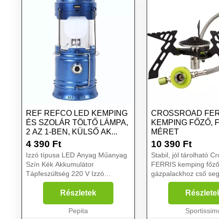
REF REFCO LED KEMPING
CROSSROAD FER
ÉS SZOLÁR TÖLTŐ LÁMPA,
KEMPING FŐZŐ, 
2 AZ 1-BEN, KÜLSŐ AK...
MÉRET
4 390
Ft
10 390
Ft
Izzó típusa LED Anyag Műanyag
Stabil, jól tárolható C
Szín Kék Akkumulátor
FERRIS kemping főző.
Tápfeszültség 220 V Izzó
gázpalackhoz cső seg
teljesítmény 1 W Hatósugár 10 m
kötődik össze, ezért
Autonomia 6 h Fénykibocsátás
áll a palack mellett....
Részletek
Részlete
250 lm...
Pepita
Sportissim