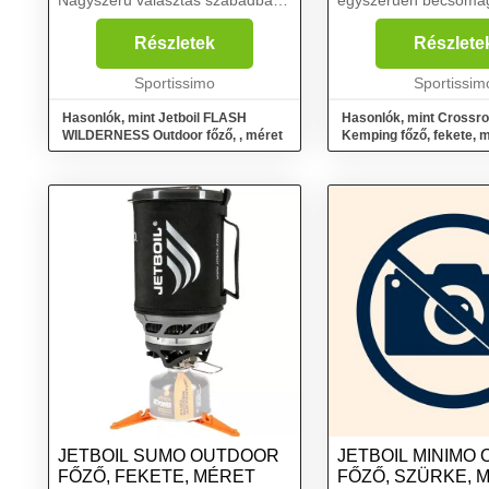
Nagyszerű választás szabadban
egyszerűen becsomag
töltött tevékenységekhez, mint
utazásokra. Ez a főző
például sátorozás, túrázás, vízi
gázpalack tetejére sz
Részletek
Részlete
és kerékpártúrák, horgászat,
ami az alvázát is képez
autós és motoros kir...
Sportissimo
Sportissim
Hasonlók, mint Jetboil FLASH
Hasonlók, mint Crossr
WILDERNESS Outdoor főző, , méret
Kemping főző, fekete, 
JETBOIL SUMO OUTDOOR
JETBOIL MINIMO
FŐZŐ, FEKETE, MÉRET
FŐZŐ, SZÜRKE, 