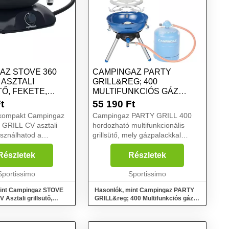
AZ STOVE 360
CAMPINGAZ PARTY
 ASZTALI
GRILL&REG; 400
Ő, FEKETE,
MULTIFUNKCIÓS GÁZ
GRILLSÜTŐ, KÉK, MÉRET
t
55 190
Ft
kompakt Campingaz
Campingaz PARTY GRILL 400
GRILL CV asztali
hordozható multifunkcionális
asználhatod a
grillsütő, mely gázpalackkal
lakókocsis kaland
működtethető. A családi és baráti
ngezés során. Mivel
kirándulások elengedhetetlen
Részletek
Részletek
lról hozzáférhető,
kelléke, mivel főzőként és
 grillezésre is. ...
Sportissimo
sütőként is használható....
Sportissimo
mint Campingaz STOVE
Hasonlók, mint Campingaz PARTY
 Asztali grillsütő,
GRILL&reg; 400 Multifunkciós gáz
t
grillsütő, kék, méret