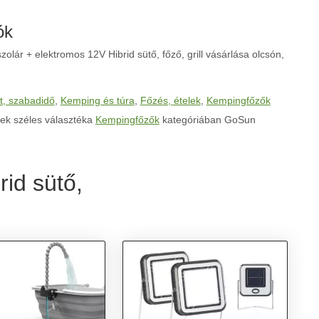
ók
olár + elektromos 12V Hibrid sütő, főző, grill vásárlása olcsón,
t, szabadidő
,
Kemping és túra
,
Főzés, ételek
,
Kempingfőzők
ek széles választéka
Kempingfőzők
kategóriában GoSun
id sütő,