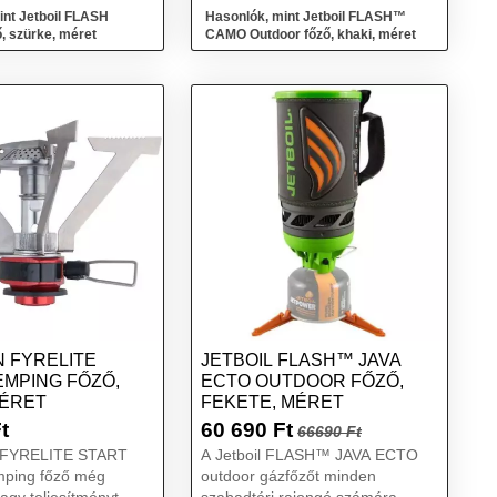
horgászat, ...
int Jetboil FLASH
Hasonlók, mint Jetboil FLASH™
, szürke, méret
CAMO Outdoor főző, khaki, méret
 FYRELITE
JETBOIL FLASH™ JAVA
EMPING FŐZŐ,
ECTO OUTDOOR FŐZŐ,
MÉRET
FEKETE, MÉRET
t
60 690
Ft
66690 Ft
 FYRELITE START
A Jetboil FLASH™ JAVA ECTO
mping főző még
outdoor gázfőzőt minden