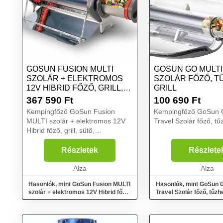
GOSUN FUSION MULTI
GOSUN GO MULTI
SZOLÁR + ELEKTROMOS
SZOLÁR FŐZŐ, T
12V HIBRID FŐZŐ, GRILL,
GRILL
SÜTŐ, FŰTŐBERENDEZÉS
367 590
Ft
100 690
Ft
Kempingfőző GoSun Fusion
Kempingfőző GoSun 
MULTI szolár + elektromos 12V
Travel Szolár főző, tűzh
Hibrid főző, grill, sütő,
fűtőberendezés...
Részletek
Részlete
Alza
Alza
Hasonlók, mint GoSun Fusion MULTI
Hasonlók, mint GoSun 
szolár + elektromos 12V Hibrid főző,
Travel Szolár főző, tűzhel
grill, sütő, fűtőberendezés