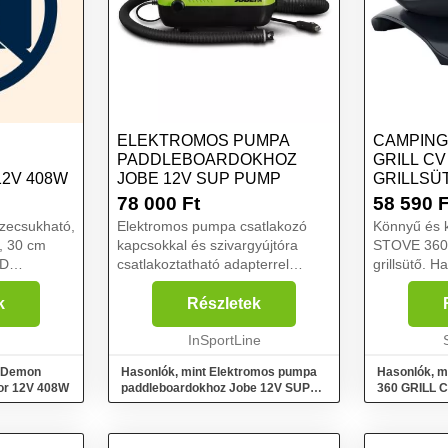
ELEKTROMOS PUMPA
CAMPING
PADDLEBOARDOKHOZ
GRILL CV
2V 408W
JOBE 12V SUP PUMP
GRILLSÜT
MÉRET
78 000
Ft
58 590
F
Elektromos pumpa csatlakozó
Könnyű és 
, 30 cm
kapcsokkal és szivargyújtóra
STOVE 360 
csatlakoztatható adapterrel
grillsütő. H
együtt, 20 PSI nyomásig,
kertedben, 
lusz
beépített nyomásmérő.. A Jobe
vagy kempi
k
Részletek
tó A
12V SUP Pump elektromos
minden olda
 V-...
pumpa paddleboardokhoz egy
InSportLine
ideális közös
fontos ta...
l Demon
Hasonlók, mint Elektromos pumpa
Hasonlók, 
or 12V 408W
paddleboardokhoz Jobe 12V SUP
360 GRILL CV
Pump
fekete, mére