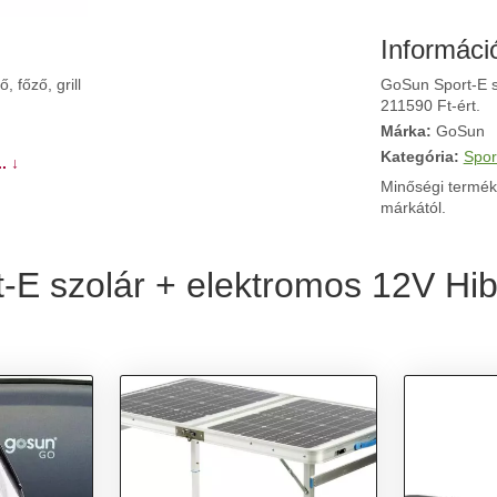
Informáci
 főző, grill
GoSun Sport-E sz
211590 Ft-ért.
Márka:
GoSun
Kategória:
Spor
. ↓
Minőségi termék
márkától.
E szolár + elektromos 12V Hibr