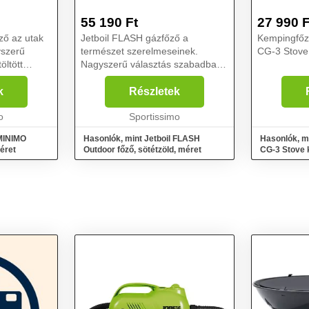
55 190
Ft
27 990
F
ző az utak
Jetboil FLASH gázfőző a
Kempingfőző
yszerű
természet szerelmeseinek.
CG-3 Stove 
öltött
Nagyszerű választás szabadban
nt például
töltött tevékenységekhez, mint
logtúrák,
például sátorozás, vízi és
k
Részletek
ászat,
gyalogtúrák, kerékpáros utak,
st...
o
horgászat, autós és motoros
Sportissimo
utak...
 MINIMO
Hasonlók, mint Jetboil FLASH
Hasonlók, mi
éret
Outdoor főző, sötétzöld, méret
CG-3 Stove 