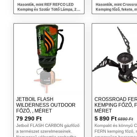
Hasonlók, mint REF REFCO LED
Hasonlók, mint Crossr
Kemping és Szolár Töltő Lámpa, 2
Kemping főző, fekete, 
az 1-ben, külső ak...
JETBOIL FLASH
CROSSROAD FE
WILDERNESS OUTDOOR
KEMPING FŐZŐ, 
FŐZŐ, , MÉRET
MÉRET
79 290
Ft
5 890
Ft
6890 Ft
Jetboil FLASH CARBON gázfőző
Kompakt és könnyű C
a természet szerelmeseinek.
FERN kemping főző, 