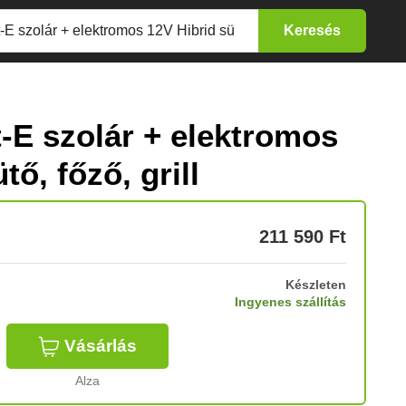
-E szolár + elektromos
tő, főző, grill
211 590
Ft
Készleten
Ingyenes szállítás
Vásárlás
Alza