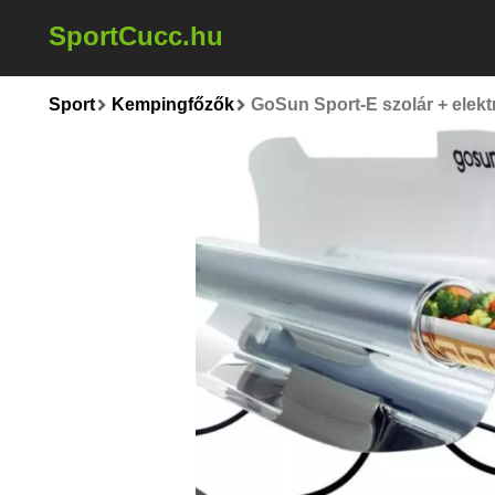
SportCucc.hu
Sport
Kempingfőzők
GoSun Sport-E szolár + elektr