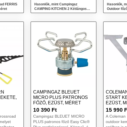
utak...
oad FERRIS
Hasonlók, mint Campingaz
Hasonlók, m
méret
CAMPING KITCHEN 2 Kétlángos
Outdoor főző
főző, ezüst, méret
RN
CAMPINGAZ BLEUET
COLEMAN
FEKETE,
MICRO PLUS PATRONOS
START K
FŐZŐ, EZÜST, MÉRET
EZÜST, 
10 390
Ft
15 990
F
rossroad
Campingaz BLEUET MICRO
A Coleman
melyet
PLUS patronos főző Easy Clic®
outdoor ke