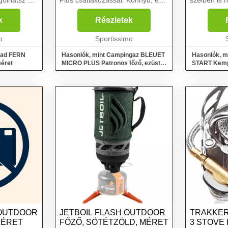
olhatsz az
Plus csatlakozással. Könnyű, és
szélben is 
 a
összecsukható karjainak
garantál. E
erelhető,
köszönhetően minimálisra
minden out
k
Részletek
i....
összecsukható. Ergonomikus
számára, a
o
gomb biztosítja a láng könnyű
Sportissimo
mérlegel uta
vezérlésé...
oad FERN
Hasonlók, mint Campingaz BLEUET
Hasonlók, m
méret
MICRO PLUS Patronos főző, ezüst,
START Kempi
méret
 OUTDOOR
JETBOIL FLASH OUTDOOR
TRAKKER 
MÉRET
FŐZŐ, SÖTÉTZÖLD, MÉRET
3 STOVE