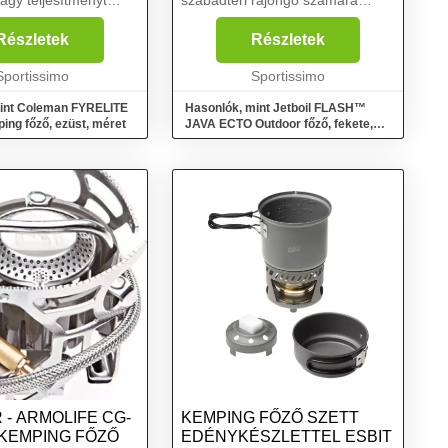
nagy teljesítményt
szabadtéri rajongó számára
gyértelmű választás
tervezték. Kiválóan alkalmas
door rajongó
olyan szabadtéri
Részletek
Részletek
ki minden grammot
tevékenységekhez, mint a
zásai során....
Sportissimo
kempingezés, csónakázás,
Sportissimo
túrázás, kerékpározás, hor...
int Coleman FYRELITE
Hasonlók, mint Jetboil FLASH™
ng főző, ezüst, méret
JAVA ECTO Outdoor főző, fekete,
méret
- ARMOLIFE CG-
KEMPING FŐZŐ SZETT
 KEMPING FŐZŐ
EDÉNYKÉSZLETTEL ESBIT