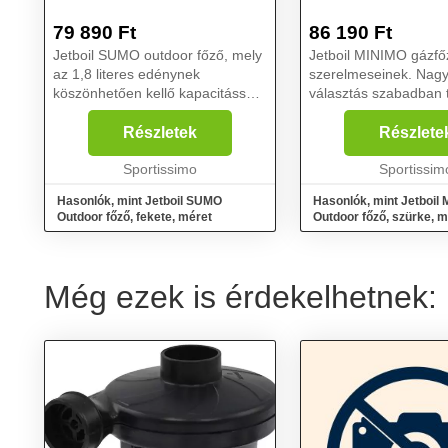
79 890
Ft
86 190
Ft
Jetboil SUMO outdoor főző, mely
Jetboil MINIMO gázfő
az 1,8 literes edénynek
szerelmeseinek. Nag
köszönhetően kellő kapacitással
választás szabadban t
bír, ha több emberre kell főzni.
tevékenységekhez, mi
Biztonságosan használható
sátorozás, vízi és gya
Részletek
Részlete
kompakt modell. A beépített
kerékpáros utak, horg
öngyújtó egy nyomással be...
Sportissimo
autós és motoros utak 
Sportissim
Hasonlók, mint Jetboil SUMO
Hasonlók, mint Jetboil
Outdoor főző, fekete, méret
Outdoor főző, szürke, m
Még ezek is érdekelhetnek: