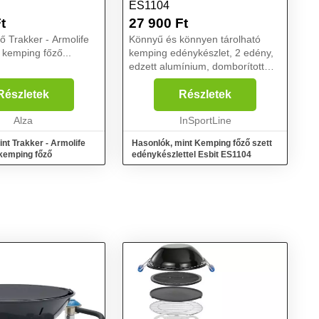
ES1104
t
27 900
Ft
 Trakker - Armolife
Könnyű és könnyen tárolható
kemping főző...
kemping edénykészlet, 2 edény,
edzett alumínium, domborított
mennyiségjelzők, mind szilárd,
mind folyékony tüzelőanyaggal
Részletek
Részletek
történő használatra tervezték.. Az
Alza
Esbit ES1104 ke...
InSportLine
nt Trakker - Armolife
Hasonlók, mint Kemping főző szett
kemping főző
edénykészlettel Esbit ES1104