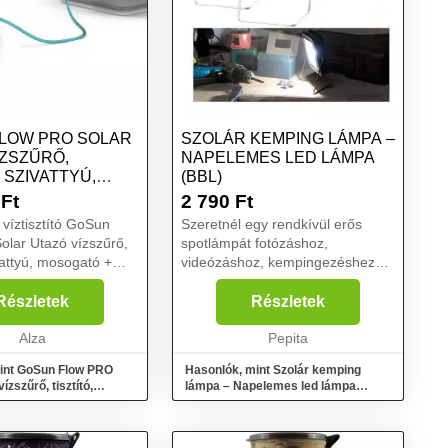
LOW PRO SOLAR
SZOLÁR KEMPING LÁMPA –
ÍZSZŰRŐ,
NAPELEMES LED LÁMPA
, SZIVATTYÚ,
(BBL)
Ó + ZUHANY
Ft
2 790
Ft
víztisztító GoSun
Szeretnél egy rendkívül erős
lar Utazó vízszűrő,
spotlámpát fotózáshoz,
ivattyú, mosogató +
videózáshoz, kempingezéshez
vagy egyszerűen csak a
mindennapi használathoz? Egy
Részletek
Részletek
könnyű, mobilis és bivalyerős
Alza
fényforrást kínálunk Neked,
Pepita
melynek ha...
int GoSun Flow PRO
Hasonlók, mint Szolár kemping
ízszűrő, tisztító,
lámpa – Napelemes led lámpa
mosogató + zuhany
(BBL)