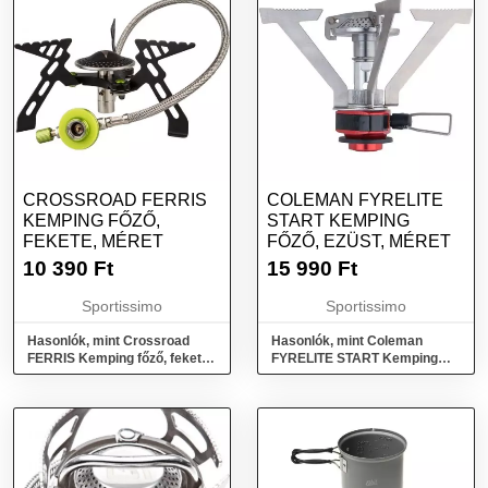
CROSSROAD FERRIS
COLEMAN FYRELITE
KEMPING FŐZŐ,
START KEMPING
FEKETE, MÉRET
FŐZŐ, EZÜST, MÉRET
10 390
Ft
15 990
Ft
Sportissimo
Sportissimo
Hasonlók, mint Crossroad
Hasonlók, mint Coleman
FERRIS Kemping főző, fekete,
FYRELITE START Kemping
méret
főző, ezüst, méret