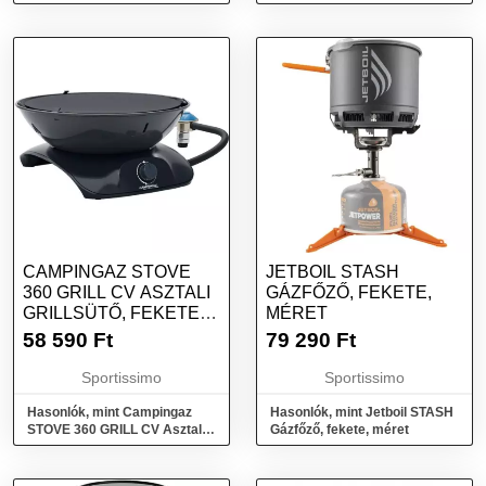
kempingfőző, fekete, méret
CAMPINGAZ STOVE
JETBOIL STASH
360 GRILL CV ASZTALI
GÁZFŐZŐ, FEKETE,
GRILLSÜTŐ, FEKETE,
MÉRET
MÉRET
58 590
Ft
79 290
Ft
Sportissimo
Sportissimo
Hasonlók, mint Campingaz
Hasonlók, mint Jetboil STASH
STOVE 360 GRILL CV Asztali
Gázfőző, fekete, méret
grillsütő, fekete, méret