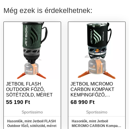
Még ezek is érdekelhetnek:
JETBOIL FLASH
JETBOIL MICROMO
OUTDOOR FŐZŐ,
CARBON KOMPAKT
SÖTÉTZÖLD, MÉRET
KEMPINGFŐZŐ,
FEKETE, MÉRET
55 190
Ft
68 990
Ft
Sportissimo
Sportissimo
Hasonlók, mint Jetboil FLASH
Hasonlók, mint Jetboil
Outdoor főző, sötétzöld, méret
MICROMO CARBON Kompakt