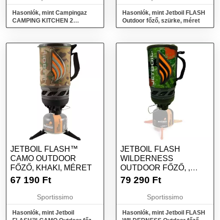
Hasonlók, mint Campingaz
Hasonlók, mint Jetboil FLASH
CAMPING KITCHEN 2
Outdoor főző, szürke, méret
Kétlángos főző, ezüst, méret
JETBOIL FLASH™
JETBOIL FLASH
CAMO OUTDOOR
WILDERNESS
FŐZŐ, KHAKI, MÉRET
OUTDOOR FŐZŐ, ,
MÉRET
67 190
Ft
79 290
Ft
Sportissimo
Sportissimo
Hasonlók, mint Jetboil
Hasonlók, mint Jetboil FLASH