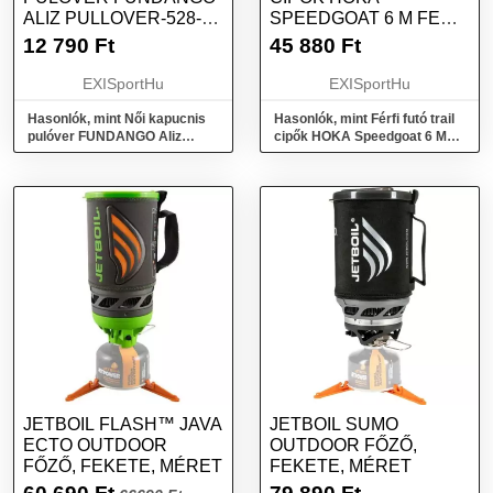
ALIZ PULLOVER-528-
SPEEDGOAT 6 M FERN
FERN
ASPHALT GREY
12 790
Ft
45 880
Ft
EXISportHu
EXISportHu
Hasonlók, mint Női kapucnis
Hasonlók, mint Férfi futó trail
pulóver FUNDANGO Aliz
cipők HOKA Speedgoat 6 M
Pullover-528-fern
fern asphalt grey
JETBOIL FLASH™ JAVA
JETBOIL SUMO
ECTO OUTDOOR
OUTDOOR FŐZŐ,
FŐZŐ, FEKETE, MÉRET
FEKETE, MÉRET