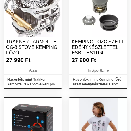
TRAKKER - ARMOLIFE
KEMPING FŐZŐ SZETT
CG-3 STOVE KEMPING
EDÉNYKÉSZLETTEL
FŐZŐ
ESBIT ES1104
27 990
Ft
27 900
Ft
Alza
InSportLine
Hasonlók, mint Trakker -
Hasonlók, mint Kemping főző
Armolife CG-3 Stove kemping
szett edénykészlettel Esbit
főző
ES1104