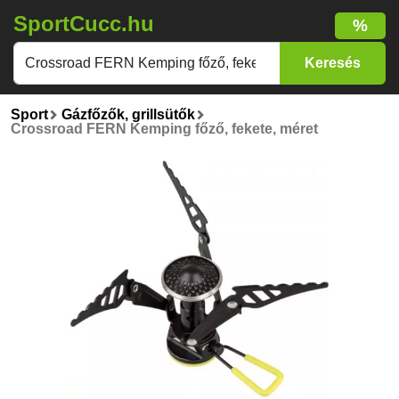
SportCucc.hu
%
Sport
Gázfőzők, grillsütők
Crossroad FERN Kemping főző, fekete, méret