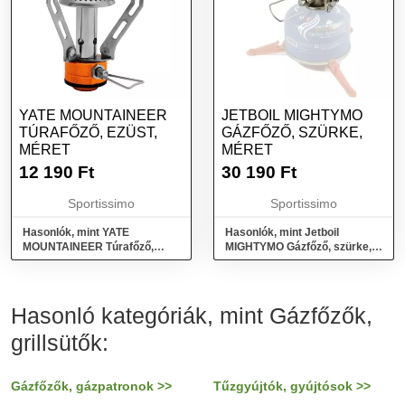
YATE MOUNTAINEER
JETBOIL MIGHTYMO
TÚRAFŐZŐ, EZÜST,
GÁZFŐZŐ, SZÜRKE,
MÉRET
MÉRET
12 190
Ft
30 190
Ft
Sportissimo
Sportissimo
Hasonlók, mint YATE
Hasonlók, mint Jetboil
MOUNTAINEER Túrafőző,
MIGHTYMO Gázfőző, szürke,
ezüst, méret
méret
Hasonló kategóriák, mint Gázfőzők,
grillsütők:
Gázfőzők, gázpatronok >>
Tűzgyújtók, gyújtósok >>