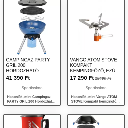
CAMPINGAZ PARTY
VANGO ATOM STOVE
GRIL 200
KOMPAKT
HORDOZHATÓ
KEMPINGFŐZŐ, EZÜST,
GÁZGRILL, KÉK,
MÉRET
41 390
Ft
17 290
Ft
18490 Ft
MÉRET
Sportissimo
Sportissimo
Hasonlók, mint Campingaz
Hasonlók, mint Vango ATOM
PARTY GRIL 200 Hordozható
STOVE Kompakt kempingfőző,
gázgrill, kék, méret
ezüst, méret