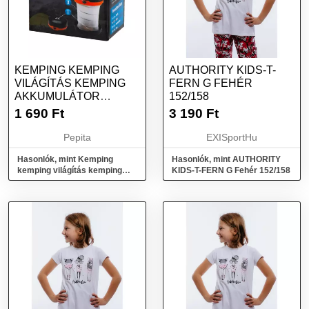
KEMPING KEMPING
AUTHORITY KIDS-T-
VILÁGÍTÁS KEMPING
FERN G FEHÉR
AKKUMULÁTOR
152/158
FÁKLYA 2IN1 3
1 690
Ft
3 190
Ft
ÜZEMMÓDOK
Pepita
EXISportHu
Hasonlók, mint Kemping
Hasonlók, mint AUTHORITY
kemping világítás kemping
KIDS-T-FERN G Fehér 152/158
akkumulátor fáklya 2in1 3
üzemmódok