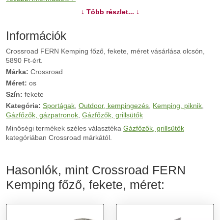
↓ Több részlet... ↓
Információk
Crossroad FERN Kemping főző, fekete, méret vásárlása olcsón,
5890 Ft-ért.
Márka:
Crossroad
Méret:
os
Szín:
fekete
Kategória:
Sportágak
,
Outdoor, kempingezés
,
Kemping, piknik
,
Gázfőzők, gázpatronok
,
Gázfőzők, grillsütők
Minőségi termékek széles választéka
Gázfőzők, grillsütők
kategóriában Crossroad márkától.
Hasonlók, mint Crossroad FERN
Kemping főző, fekete, méret: