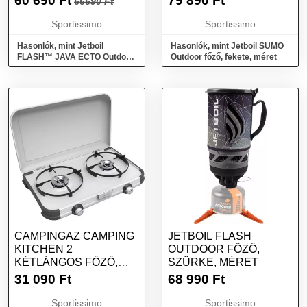
60 690
Ft
79 890
Ft
66690 Ft
Sportissimo
Sportissimo
Hasonlók, mint Jetboil
Hasonlók, mint Jetboil SUMO
FLASH™ JAVA ECTO Outdoor
Outdoor főző, fekete, méret
főző, fekete, méret
CAMPINGAZ CAMPING
JETBOIL FLASH
KITCHEN 2
OUTDOOR FŐZŐ,
KÉTLÁNGOS FŐZŐ,
SZÜRKE, MÉRET
EZÜST, MÉRET
31 090
Ft
68 990
Ft
Sportissimo
Sportissimo