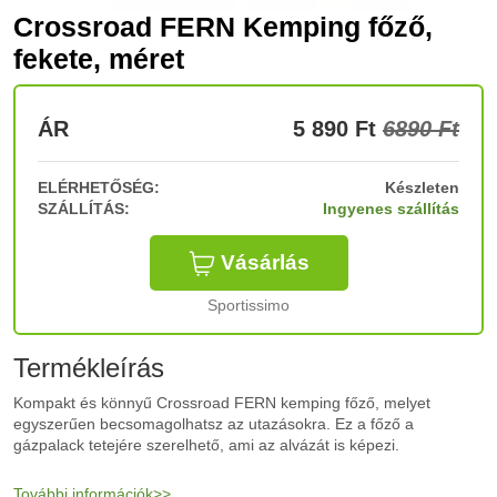
Crossroad FERN Kemping főző,
fekete, méret
ÁR
5 890
Ft
6890 Ft
ELÉRHETŐSÉG:
Készleten
SZÁLLÍTÁS:
Ingyenes szállítás
Vásárlás
Sportissimo
Termékleírás
Kompakt és könnyű Crossroad FERN kemping főző, melyet
egyszerűen becsomagolhatsz az utazásokra. Ez a főző a
gázpalack tetejére szerelhető, ami az alvázát is képezi.
További információk>>