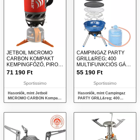
JETBOIL MICROMO
CAMPINGAZ PARTY
CARBON KOMPAKT
GRILL&REG; 400
KEMPINGFŐZŐ, PIROS,
MULTIFUNKCIÓS GÁZ
MÉRET
GRILLSÜTŐ, KÉK,
71 190
Ft
55 190
Ft
MÉRET
Sportissimo
Sportissimo
Hasonlók, mint Jetboil
Hasonlók, mint Campingaz
MICROMO CARBON Kompakt
PARTY GRILL&reg; 400
kempingfőző, piros, méret
Multifunkciós gáz grillsütő,
kék, méret