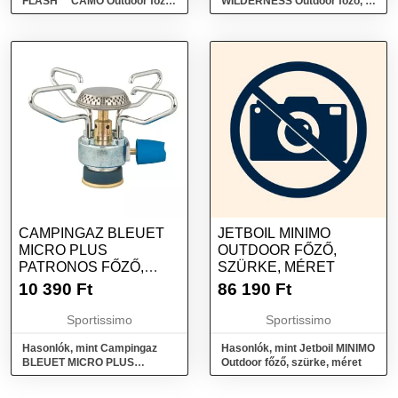
FLASH™ CAMO Outdoor főző,
WILDERNESS Outdoor főző, ,
khaki, méret
méret
CAMPINGAZ BLEUET
JETBOIL MINIMO
MICRO PLUS
OUTDOOR FŐZŐ,
PATRONOS FŐZŐ,
SZÜRKE, MÉRET
EZÜST, MÉRET
10 390
Ft
86 190
Ft
Sportissimo
Sportissimo
Hasonlók, mint Campingaz
Hasonlók, mint Jetboil MINIMO
BLEUET MICRO PLUS
Outdoor főző, szürke, méret
Patronos főző, ezüst, méret