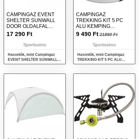
CAMPINGAZ EVENT
CAMPINGAZ
SHELTER SUNWALL
TREKKING KIT 5 PC
DOOR OLDALFAL
ALU KEMPING
NAPSÁTORHOZ,
EDÉNYKÉSZLET,
17 290
Ft
9 490
Ft
21890 Ft
ABLAKKAL ÉS
EZÜST, MÉRET
BEJÁRATTAL, EZÜST,
Sportissimo
Sportissimo
MÉRET
Hasonlók, mint Campingaz
Hasonlók, mint Campingaz
EVENT SHELTER SUNWALL
TREKKING KIT 5 PC ALU
DOOR Oldalfal napsátorhoz,
Kemping edénykészlet, ezüst,
ablakkal és bejárattal, ezüst,
méret
méret