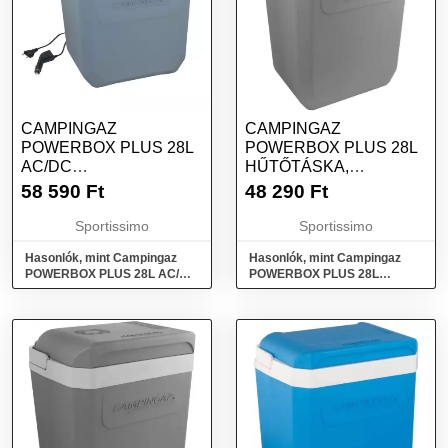
CAMPINGAZ
CAMPINGAZ
POWERBOX PLUS 28L
POWERBOX PLUS 28L
AC/DC
HŰTŐTÁSKA,
TERMOELEKTROMOS
SÖTÉTSZÜRKE,
58 590
Ft
48 290
Ft
HŰTŐLÁDA, SZÜRKE,
MÉRET
MÉRET
Sportissimo
Sportissimo
Hasonlók, mint Campingaz
Hasonlók, mint Campingaz
POWERBOX PLUS 28L AC/DC
POWERBOX PLUS 28L
Termoelektromos hűtőláda,
Hűtőtáska, sötétszürke, méret
szürke, méret