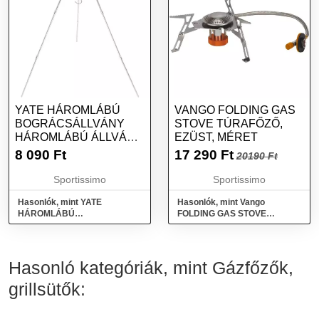
YATE HÁROMLÁBÚ
VANGO FOLDING GAS
BOGRÁCSÁLLVÁNY
STOVE TÚRAFŐZŐ,
HÁROMLÁBÚ ÁLLVÁNY
EZÜST, MÉRET
BOGRÁCSHOZ, EZÜST,
8 090
Ft
17 290
Ft
20190 Ft
MÉRET
Sportissimo
Sportissimo
Hasonlók, mint YATE
Hasonlók, mint Vango
HÁROMLÁBÚ
FOLDING GAS STOVE
BOGRÁCSÁLLVÁNY
Túrafőző, ezüst, méret
Háromlábú állvány
bográcshoz, ezüst, méret
Hasonló kategóriák, mint Gázfőzők,
grillsütők: