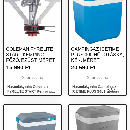
COLEMAN FYRELITE
CAMPINGAZ ICETIME
START KEMPING
PLUS 30L HŰTŐTÁSKA,
FŐZŐ, EZÜST, MÉRET
KÉK, MÉRET
15 990
Ft
20 690
Ft
Sportissimo
Sportissimo
Hasonlók, mint Coleman
Hasonlók, mint Campingaz
FYRELITE START Kemping
ICETIME PLUS 30L Hűtőtáska,
főző, ezüst, méret
kék, méret