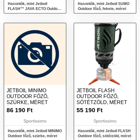
Hasonlók, mint Jetboil
Hasonlók, mint Jetboil SUMO
FLASH™ JAVA ECTO Outdoor
Outdoor főző, fekete, méret
főző, fekete, méret
JETBOIL MINIMO
JETBOIL FLASH
OUTDOOR FŐZŐ,
OUTDOOR FŐZŐ,
SZÜRKE, MÉRET
SÖTÉTZÖLD, MÉRET
86 190
Ft
55 190
Ft
Sportissimo
Sportissimo
Hasonlók, mint Jetboil MINIMO
Hasonlók, mint Jetboil FLASH
Outdoor főző, szürke, méret
Outdoor főző, sötétzöld, méret