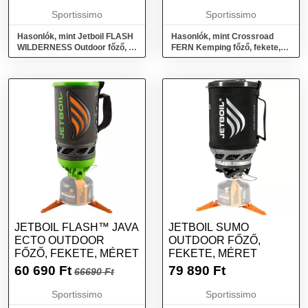
Sportissimo
Sportissimo
Hasonlók, mint Jetboil FLASH
Hasonlók, mint Crossroad
WILDERNESS Outdoor főző, ,
FERN Kemping főző, fekete,
méret
méret
JETBOIL FLASH™ JAVA
JETBOIL SUMO
ECTO OUTDOOR
OUTDOOR FŐZŐ,
FŐZŐ, FEKETE, MÉRET
FEKETE, MÉRET
60 690
Ft
79 890
Ft
66690 Ft
Sportissimo
Sportissimo