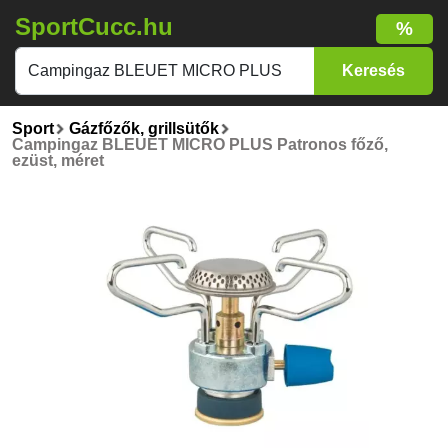
SportCucc.hu
%
Sport
Gázfőzők, grillsütők
Campingaz BLEUET MICRO PLUS Patronos főző,
ezüst, méret