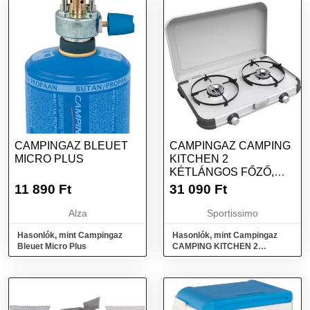
CAMPINGAZ BLEUET
CAMPINGAZ CAMPING
MICRO PLUS
KITCHEN 2
KÉTLÁNGOS FŐZŐ,
EZÜST, MÉRET
11 890
Ft
31 090
Ft
Alza
Sportissimo
Hasonlók, mint Campingaz
Hasonlók, mint Campingaz
Bleuet Micro Plus
CAMPING KITCHEN 2
Kétlángos főző, ezüst, méret