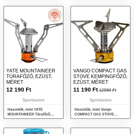
kék, méret
YATE MOUNTAINEER
VANGO COMPACT GAS
TÚRAFŐZŐ, EZÜST,
STOVE KEMPINGFŐZŐ,
MÉRET
EZÜST, MÉRET
12 190
Ft
11 190
Ft
12590 Ft
Sportissimo
Sportissimo
Hasonlók, mint YATE
Hasonlók, mint Vango
MOUNTAINEER Túrafőző,
COMPACT GAS STOVE
ezüst, méret
Kempingfőző, ezüst, méret