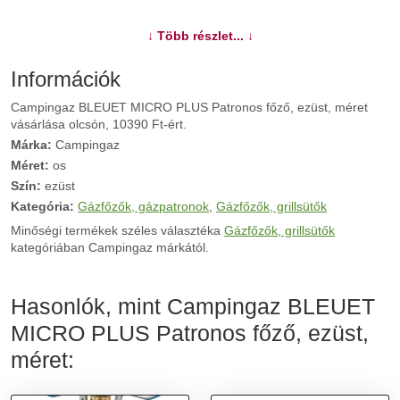
További információk>>
↓ Több részlet... ↓
Információk
Campingaz BLEUET MICRO PLUS Patronos főző, ezüst, méret
vásárlása olcsón, 10390 Ft-ért.
Márka:
Campingaz
Méret:
os
Szín:
ezüst
Kategória:
Gázfőzők, gázpatronok
,
Gázfőzők, grillsütők
Minőségi termékek széles választéka
Gázfőzők, grillsütők
kategóriában Campingaz márkától.
Hasonlók, mint Campingaz BLEUET
MICRO PLUS Patronos főző, ezüst,
méret: