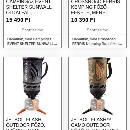
CAMPINGAZ EVENT
CROSSROAD FERRIS
SHELTER SUNWALL
KEMPING FŐZŐ,
OLDALFAL
FEKETE, MÉRET
NAPSÁTORHOZ,
15 490
Ft
10 390
Ft
EZÜST, MÉRET
Sportissimo
Sportissimo
Hasonlók, mint Campingaz
Hasonlók, mint Crossroad
EVENT SHELTER SUNWALL
FERRIS Kemping főző, fekete,
Oldalfal napsátorhoz, ezüst,
méret
méret
JETBOIL FLASH
JETBOIL FLASH™
OUTDOOR FŐZŐ,
CAMO OUTDOOR