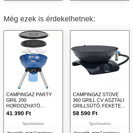
Még ezek is érdekelhetnek:
CAMPINGAZ PARTY
CAMPINGAZ STOVE
GRIL 200
360 GRILL CV ASZTALI
HORDOZHATÓ
GRILLSÜTŐ, FEKETE,
GÁZGRILL, KÉK,
MÉRET
41 390
Ft
58 590
Ft
MÉRET
Sportissimo
Sportissimo