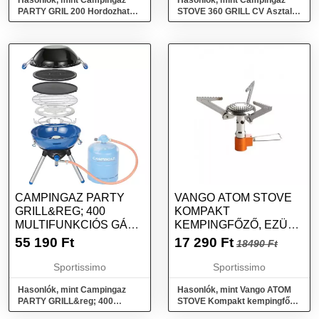
Hasonlók, mint Campingaz
Hasonlók, mint Campingaz
PARTY GRIL 200 Hordozható
STOVE 360 GRILL CV Asztali
gázgrill, kék, méret
grillsütő, fekete, méret
CAMPINGAZ PARTY
VANGO ATOM STOVE
GRILL&REG; 400
KOMPAKT
MULTIFUNKCIÓS GÁZ
KEMPINGFŐZŐ, EZÜST,
GRILLSÜTŐ, KÉK,
MÉRET
55 190
Ft
17 290
Ft
18490 Ft
MÉRET
Sportissimo
Sportissimo
Hasonlók, mint Campingaz
Hasonlók, mint Vango ATOM
PARTY GRILL&reg; 400
STOVE Kompakt kempingfőző,
Multifunkciós gáz grillsütő,
ezüst, méret