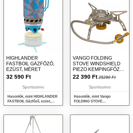
HIGHLANDER
VANGO FOLDING
FASTBOIL GÁZFŐZŐ,
STOVE WINDSHIELD
EZÜST, MÉRET
PIEZO KEMPINGFŐZŐ
SZÉLFOGÓVAL, EZÜST,
32 590
Ft
22 390
Ft
25290 Ft
MÉRET
Sportissimo
Sportissimo
Hasonlók, mint HIGHLANDER
Hasonlók, mint Vango
FASTBOIL Gázfőző, ezüst,
FOLDING STOVE
méret
WINDSHIELD PIEZO
Kempingfőző szélfogóval,
ezüst, méret