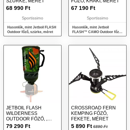
SZÜRKE, MÉRET
FŐZŐ, KHAKI, MÉRET
68 990
Ft
67 190
Ft
Sportissimo
Sportissimo
Hasonlók, mint Jetboil FLASH
Hasonlók, mint Jetboil
Outdoor főző, szürke, méret
FLASH™ CAMO Outdoor főző,
khaki, méret
JETBOIL FLASH
CROSSROAD FERN
WILDERNESS
KEMPING FŐZŐ,
OUTDOOR FŐZŐ, ,
FEKETE, MÉRET
MÉRET
79 290
Ft
5 890
Ft
6890 Ft