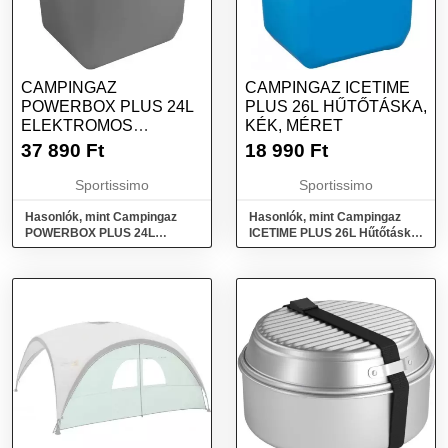
CAMPINGAZ
CAMPINGAZ ICETIME
POWERBOX PLUS 24L
PLUS 26L HŰTŐTÁSKA,
ELEKTROMOS
KÉK, MÉRET
HŰTŐLÁDA,
37 890
Ft
18 990
Ft
SÖTÉTSZÜRKE,
MÉRET
Sportissimo
Sportissimo
Hasonlók, mint Campingaz
Hasonlók, mint Campingaz
POWERBOX PLUS 24L
ICETIME PLUS 26L Hűtőtáska,
Elektromos hűtőláda,
kék, méret
sötétszürke, méret