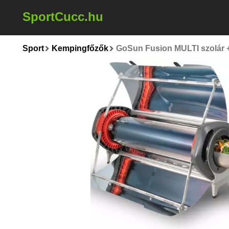
SportCucc.hu
Sport
Kempingfőzők
GoSun Fusion MULTI szolár + 