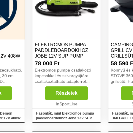
ELEKTROMOS PUMPA
CAMPING
PADDLEBOARDOKHOZ
GRILL CV
2V 408W
JOBE 12V SUP PUMP
GRILLSÜT
MÉRET
78 000
Ft
58 590
F
Elektromos pumpa csatlakozó
Könnyű és 
, 30 cm
kapcsokkal és szivargyújtóra
STOVE 360 
csatlakoztatható adapterrel
grillsütő. H
együtt, 20 PSI nyomásig,
kertedben, 
lusz
beépített nyomásmérő.. A Jobe
vagy kempi
k
Részletek
tó A
12V SUP Pump elektromos
minden olda
 V-...
pumpa paddleboardokhoz egy
InSportLine
ideális közös
fontos ta...
l Demon
Hasonlók, mint Elektromos pumpa
Hasonlók, 
or 12V 408W
paddleboardokhoz Jobe 12V SUP
360 GRILL CV
Pump
fekete, mére