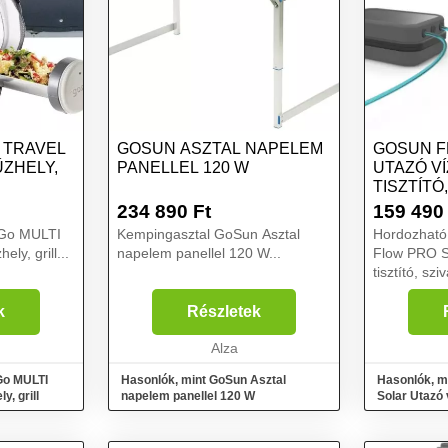
 TRAVEL
GOSUN ASZTAL NAPELEM
GOSUN F
ŰZHELY,
PANELLEL 120 W
UTAZÓ V
TISZTÍTÓ
MOSOGAT
234 890
Ft
159 490
Go MULTI
Kempingasztal GoSun Asztal
Hordozható 
ely, grill...
napelem panellel 120 W...
Flow PRO So
tisztító, sz
zuhany...
k
Részletek
Alza
Go MULTI
Hasonlók, mint GoSun Asztal
Hasonlók, m
y, grill
napelem panellel 120 W
Solar Utazó v
szivattyú, 