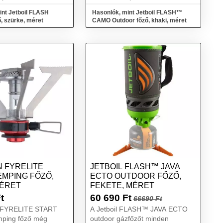
horgászat, ...
int Jetboil FLASH
Hasonlók, mint Jetboil FLASH™
, szürke, méret
CAMO Outdoor főző, khaki, méret
 FYRELITE
JETBOIL FLASH™ JAVA
EMPING FŐZŐ,
ECTO OUTDOOR FŐZŐ,
MÉRET
FEKETE, MÉRET
t
60 690
Ft
66690 Ft
 FYRELITE START
A Jetboil FLASH™ JAVA ECTO
mping főző még
outdoor gázfőzőt minden