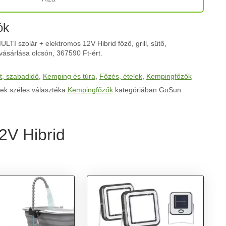
ók
TI szolár + elektromos 12V Hibrid főző, grill, sütő,
ásárlása olcsón, 367590 Ft-ért.
t, szabadidő
,
Kemping és túra
,
Főzés, ételek
,
Kempingfőzők
ek széles választéka
Kempingfőzők
kategóriában GoSun
2V Hibrid