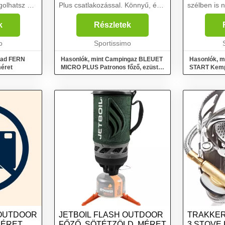
olhatsz az
Plus csatlakozással. Könnyű, és
szélben is 
 a
összecsukható karjainak
garantál. E
erelhető,
köszönhetően minimálisra
minden out
k
Részletek
i....
összecsukható. Ergonomikus
számára, a
o
gomb biztosítja a láng könnyű
Sportissimo
mérlegel uta
vezérlésé...
oad FERN
Hasonlók, mint Campingaz BLEUET
Hasonlók, m
méret
MICRO PLUS Patronos főző, ezüst,
START Kempi
méret
 OUTDOOR
JETBOIL FLASH OUTDOOR
TRAKKER 
MÉRET
FŐZŐ, SÖTÉTZÖLD, MÉRET
3 STOVE