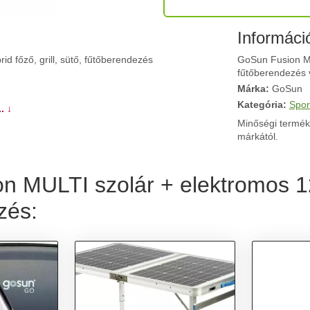
Informáci
 főző, grill, sütő, fűtőberendezés
GoSun Fusion MUL
fűtőberendezés v
Márka:
GoSun
Kategória:
Spor
. ↓
Minőségi termék
márkától.
n MULTI szolár + elektromos 1
ezés: