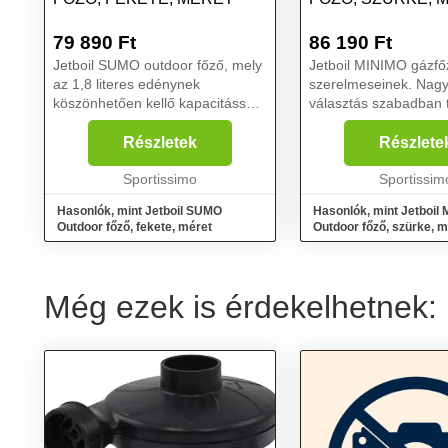
79 890
Ft
86 190
Ft
Jetboil SUMO outdoor főző, mely
Jetboil MINIMO gázfő
az 1,8 literes edénynek
szerelmeseinek. Nag
köszönhetően kellő kapacitással
választás szabadban t
bír, ha több emberre kell főzni.
tevékenységekhez, mi
Biztonságosan használható
sátorozás, vízi és gya
Részletek
Részlete
kompakt modell. A beépített
kerékpáros utak, horg
öngyújtó egy nyomással be...
Sportissimo
autós és motoros utak 
Sportissim
Hasonlók, mint Jetboil SUMO
Hasonlók, mint Jetboil
Outdoor főző, fekete, méret
Outdoor főző, szürke, m
Még ezek is érdekelhetnek: