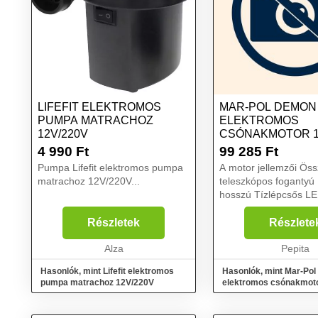
LIFEFIT ELEKTROMOS
MAR-POL DEMON
PUMPA MATRACHOZ
ELEKTROMOS
12V/220V
CSÓNAKMOTOR 1
4 990
Ft
99 285
Ft
Pumpa Lifefit elektromos pumpa
A motor jellemzői Összecsukható,
matrachoz 12V/220V...
teleszkópos fogantyú 
hosszú Tízlépcsős LED
akkumulátor kijelző 5 előre és 3
hátrameneti fokozat p
Részletek
Részlete
semleges sebességvál
Alza
tápfeszültséget egy 12
Pepita
Hasonlók, mint Lifefit elektromos
Hasonlók, mint Mar-Po
pumpa matrachoz 12V/220V
elektromos csónakmot