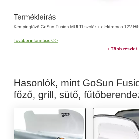
Termékleírás
Kempingfőző GoSun Fusion MULTI szolár + elektromos 12V Hibrid
További információk>>
↓ Több részlet..
Hasonlók, mint GoSun Fusio
főző, grill, sütő, fűtőberend