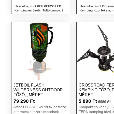
Hasonlók, mint REF REFCO LED
Hasonlók, mint Crossr
Kemping és Szolár Töltő Lámpa, 2
Kemping főző, fekete, 
az 1-ben, külső ak...
JETBOIL FLASH
CROSSROAD FE
WILDERNESS OUTDOOR
KEMPING FŐZŐ, 
FŐZŐ, , MÉRET
MÉRET
79 290
Ft
5 890
Ft
6890 Ft
Jetboil FLASH CARBON gázfőző
Kompakt és könnyű C
a természet szerelmeseinek.
FERN kemping főző, 