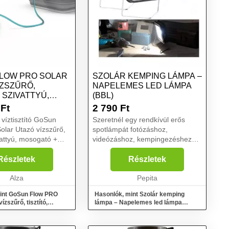
LOW PRO SOLAR
SZOLÁR KEMPING LÁMPA –
ÍZSZŰRŐ,
NAPELEMES LED LÁMPA
, SZIVATTYÚ,
(BBL)
Ó + ZUHANY
Ft
2 790
Ft
víztisztító GoSun
Szeretnél egy rendkívül erős
lar Utazó vízszűrő,
spotlámpát fotózáshoz,
ivattyú, mosogató +
videózáshoz, kempingezéshez
vagy egyszerűen csak a
mindennapi használathoz? Egy
Részletek
Részletek
könnyű, mobilis és bivalyerős
Alza
fényforrást kínálunk Neked,
Pepita
melynek ha...
int GoSun Flow PRO
Hasonlók, mint Szolár kemping
ízszűrő, tisztító,
lámpa – Napelemes led lámpa
mosogató + zuhany
(BBL)