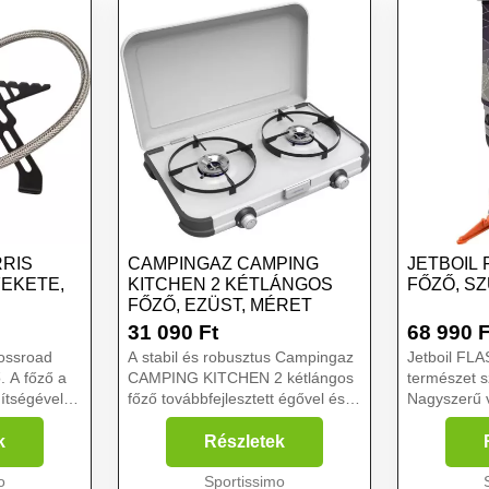
RIS
CAMPINGAZ CAMPING
JETBOIL
FEKETE,
KITCHEN 2 KÉTLÁNGOS
FŐZŐ, S
FŐZŐ, EZÜST, MÉRET
31 090
Ft
68 990
F
rossroad
A stabil és robusztus Campingaz
Jetboil FLA
 A főző a
CAMPING KITCHEN 2 kétlángos
természet s
ítségével
főző továbbfejlesztett égővel és
Nagyszerű 
 önmagában
3-oldali szél elleni védelemmel
töltött tev
diszponál. Elegáns dizájnú,
például sáto
k
Részletek
lakkozott acél bőröndbe zárható.
gyalogtúrák
o
Hagyományos 10...
Sportissimo
horgászat, 