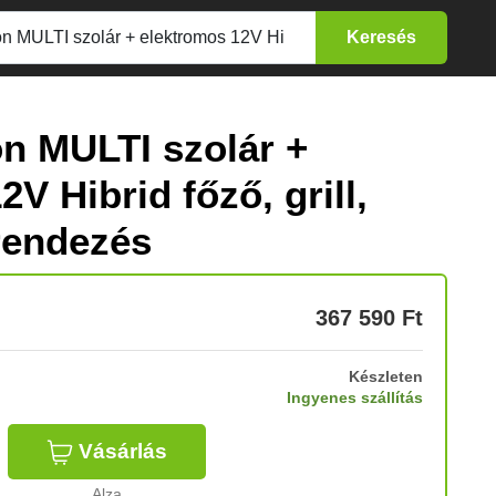
n MULTI szolár +
V Hibrid főző, grill,
rendezés
367 590
Ft
Készleten
Ingyenes szállítás
Vásárlás
Alza