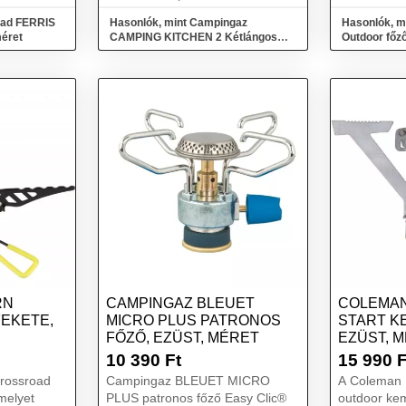
utak...
oad FERRIS
Hasonlók, mint Campingaz
Hasonlók, m
méret
CAMPING KITCHEN 2 Kétlángos
Outdoor főző
főző, ezüst, méret
RN
CAMPINGAZ BLEUET
COLEMAN
FEKETE,
MICRO PLUS PATRONOS
START K
FŐZŐ, EZÜST, MÉRET
EZÜST, 
10 390
Ft
15 990
F
rossroad
Campingaz BLEUET MICRO
A Coleman
melyet
PLUS patronos főző Easy Clic®
outdoor ke