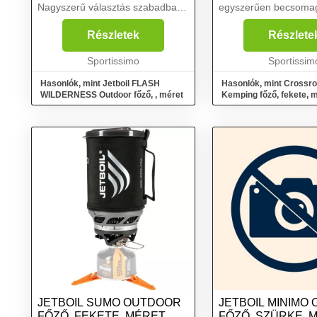
Nagyszerű választás szabadban
egyszerűen becsomag
töltött tevékenységekhez, mint
utazásokra. Ez a főző
például sátorozás, túrázás, vízi
gázpalack tetejére sz
Részletek
Részlete
és kerékpártúrák, horgászat,
ami az alvázát is képez
autós és motoros kir...
Sportissimo
Sportissim
Hasonlók, mint Jetboil FLASH
Hasonlók, mint Crossr
WILDERNESS Outdoor főző, , méret
Kemping főző, fekete, 
JETBOIL SUMO OUTDOOR
JETBOIL MINIMO
FŐZŐ, FEKETE, MÉRET
FŐZŐ, SZÜRKE, 