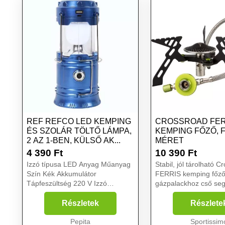
REF REFCO LED KEMPING
CROSSROAD FER
ÉS SZOLÁR TÖLTŐ LÁMPA,
KEMPING FŐZŐ, 
2 AZ 1-BEN, KÜLSŐ AK...
MÉRET
4 390
Ft
10 390
Ft
Izzó típusa LED Anyag Műanyag
Stabil, jól tárolható C
Szín Kék Akkumulátor
FERRIS kemping főző.
Tápfeszültség 220 V Izzó
gázpalackhoz cső seg
teljesítmény 1 W Hatósugár 10 m
kötődik össze, ezért
Autonomia 6 h Fénykibocsátás
áll a palack mellett....
Részletek
Részlete
250 lm...
Pepita
Sportissim