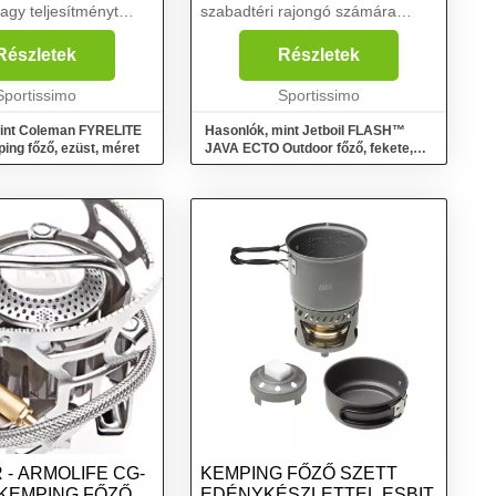
nagy teljesítményt
szabadtéri rajongó számára
gyértelmű választás
tervezték. Kiválóan alkalmas
door rajongó
olyan szabadtéri
Részletek
Részletek
ki minden grammot
tevékenységekhez, mint a
zásai során....
Sportissimo
kempingezés, csónakázás,
Sportissimo
túrázás, kerékpározás, hor...
int Coleman FYRELITE
Hasonlók, mint Jetboil FLASH™
ng főző, ezüst, méret
JAVA ECTO Outdoor főző, fekete,
méret
- ARMOLIFE CG-
KEMPING FŐZŐ SZETT
 KEMPING FŐZŐ
EDÉNYKÉSZLETTEL ESBIT