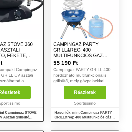
AZ STOVE 360
CAMPINGAZ PARTY
 ASZTALI
GRILL&REG; 400
Ő, FEKETE,
MULTIFUNKCIÓS GÁZ
GRILLSÜTŐ, KÉK, MÉRET
t
55 190
Ft
kompakt Campingaz
Campingaz PARTY GRILL 400
GRILL CV asztali
hordozható multifunkcionális
asználhatod a
grillsütő, mely gázpalackkal
lakókocsis kaland
működtethető. A családi és baráti
ngezés során. Mivel
kirándulások elengedhetetlen
Részletek
Részletek
lról hozzáférhető,
kelléke, mivel főzőként és
 grillezésre is. ...
Sportissimo
sütőként is használható....
Sportissimo
mint Campingaz STOVE
Hasonlók, mint Campingaz PARTY
 Asztali grillsütő,
GRILL&reg; 400 Multifunkciós gáz
t
grillsütő, kék, méret