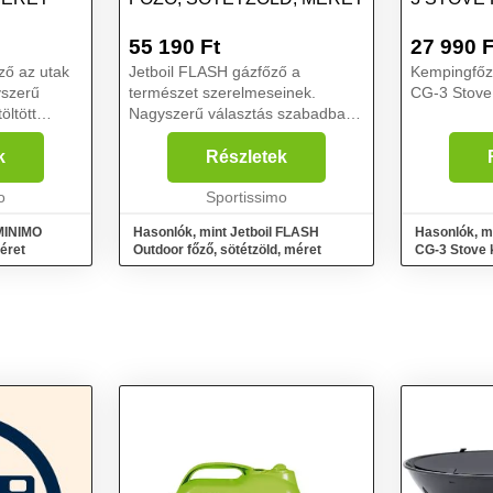
55 190
Ft
27 990
F
ző az utak
Jetboil FLASH gázfőző a
Kempingfőző
yszerű
természet szerelmeseinek.
CG-3 Stove 
öltött
Nagyszerű választás szabadban
nt például
töltött tevékenységekhez, mint
logtúrák,
például sátorozás, vízi és
k
Részletek
ászat,
gyalogtúrák, kerékpáros utak,
st...
o
horgászat, autós és motoros
Sportissimo
utak...
 MINIMO
Hasonlók, mint Jetboil FLASH
Hasonlók, mi
éret
Outdoor főző, sötétzöld, méret
CG-3 Stove 