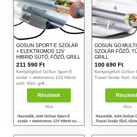
GOSUN SPORT-E SZOLÁR
GOSUN GO MULTI
+ ELEKTROMOS 12V
SZOLÁR FŐZŐ, T
HIBRID SÜTŐ, FŐZŐ, GRILL
GRILL
211 590
Ft
100 690
Ft
Kempingfőző GoSun Sport-E
Kempingfőző GoSun 
szolár + elektromos 12V Hibrid
Travel Szolár főző, tűzh
sütő, főző, grill...
Részletek
Részlete
Alza
Alza
Hasonlók, mint GoSun Sport-E
Hasonlók, mint GoSun 
szolár + elektromos 12V Hibrid sütő,
Travel Szolár főző, tűzhel
főző, grill