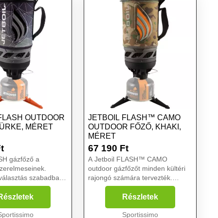
 FLASH OUTDOOR
JETBOIL FLASH™ CAMO
ZÜRKE, MÉRET
OUTDOOR FŐZŐ, KHAKI,
MÉRET
t
67 190
Ft
SH gázfőző a
A Jetboil FLASH™ CAMO
zerelmeseinek.
outdoor gázfőzőt minden kültéri
választás szabadban
rajongó számára tervezték.
ékenységekhez, mint
Kiválóan alkalmas olyan
rozás, vízi és
szabadtéri tevékenységekhez,
Részletek
Részletek
, kerékpáros utak,
mint a kempingezés, csónakázás,
autós és motoros
Sportissimo
túrázás, kerékpározás,
Sportissimo