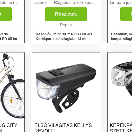
édelmi (IP)
színek - Rögzítés: a kerékpár
lámpa a job
a: LED, LED
küllőjére (könnyen ráhelyezhető)
hosszabb f
ugárzás:
Mit rejt a csomag?1 db kerékpár
érdekében, 
k
Részletek
ödési idő
küllő világítás (A csomag a 3 db
figyelmeztet
...
Pepita
készletben 
lehetőv...
Varia
Hasonlók, mint BICY RGB Led -es
Hasonlók, m
 LED 65 lm
Kerékpár küllő világítás, 14 db
lámpa, világ
színes RGB LED l...
NG CITY
ELSŐ VILÁGÍTÁS KELLYS
KERÉKPÁ
I
REVOLT
SZETT K