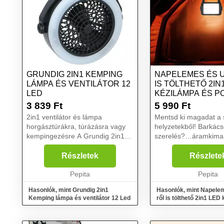
GRUNDIG 2IN1 KEMPING
NAPELEMES ÉS 
LÁMPA ÉS VENTILÁTOR 12
IS TÖLTHETŐ 2IN
LED
KÉZILÁMPA ÉS 
BANK...
3 839
Ft
5 990
Ft
2in1 ventilátor és lámpa
Mentsd ki magadat a 
horgásztúrákra, túrázásra vagy
helyzetekből! Barkács
kempingezésre A Grundig 2in1
szerelés?…áramkim
kemping lámpa és vetilátor
vagy csak kiruccansz
termék hasznos kiegészítője lesz
Akkor elengedhetetlen
Részletek
Részlete
minden szabadban töltött
minőségű lámpa, mely
programnak. Legyen szó kemp...
Pepita
segítséget nyújthat, m
Pepita
...
Hasonlók, mint Grundig 2in1
Hasonlók, mint Napele
Kemping lámpa és ventilátor 12 Led
ről is tölthető 2in1 LED
power bank...