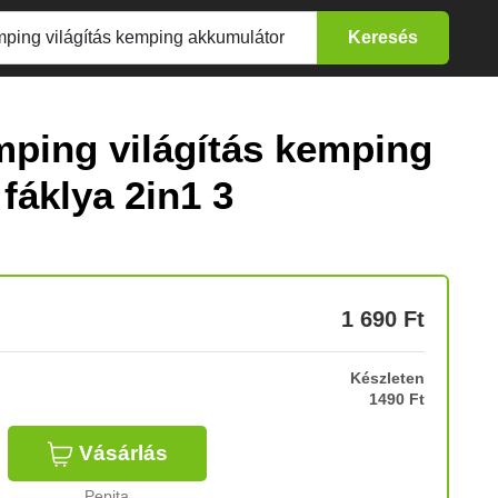
ping világítás kemping
fáklya 2in1 3
1 690
Ft
Készleten
1490 Ft
Vásárlás
Pepita