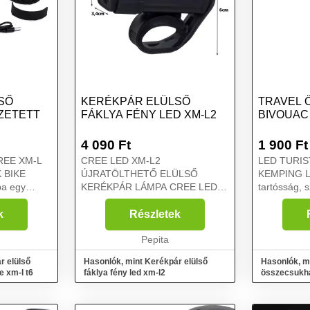
SŐ
KERÉKPÁR ELÜLSŐ
TRAVEL 
ZETETT
FÁKLYA FÉNY LED XM-L2
BIVOUAC
4 090
Ft
1 900
Ft
REE XM-L
CREE LED XM-L2
LED TURIS
 BIKE
ÚJRATÖLTHETŐ ELÜLSŐ
KEMPING LÁMPA H
KERÉKPÁR LÁMPA CREE LED
tartósság, 
ék, amely
XM-L2-VEL ÉS
könnyű hasz
i a
FIGYELMEZTETŐ DIÓDÁKKAL A
ideális zse
k
Részletek
ítések
kerékpárlámpa egy kiváló
tevékenység
elemek
minőségű termék, amely
Pepita
vészvilágít
biztonságosabbá teszi a
Jó...
r elülső
Hasonlók, mint Kerékpár elülső
Hasonlók, mi
kerékpározást. A tömítő rends...
e xm-l t6
fáklya fény led xm-l2
összecsukha