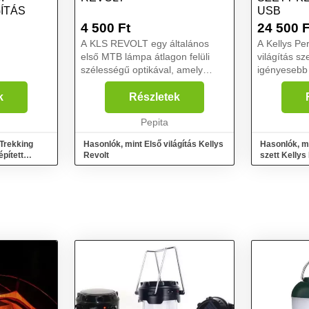
ÍTÁS
USB
4 500
Ft
24 500
F
A KLS REVOLT egy általános
A Kellys P
első MTB lámpa átlagon felüli
világítás sz
szélességű optikával, amely
igényesebb
minden helyet, amelyet látnia kell,
számára kés
megfelelően megvilágít. A
megbízható
k
Részletek
szilikonszíjnak köszönhetően jól
amely segít
kezelhető és könnyen...
Pepita
történő ker
optik...
 Trekking
Hasonlók, mint Első világítás Kellys
Hasonlók, mi
épített
Revolt
szett Kelly