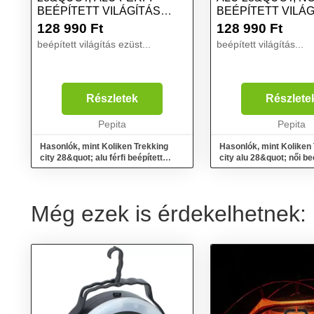
BEÉPÍTETT VILÁGÍTÁS
BEÉPÍTETT VILÁG
EZÜST
128 990
Ft
128 990
Ft
beépített világítás ezüst...
beépített világítás...
Részletek
Részlete
Pepita
Pepita
Hasonlók, mint Koliken Trekking
Hasonlók, mint Koliken
city 28&quot; alu férfi beépített
city alu 28&quot; női be
világítás ezüst
világítás
Még ezek is érdekelhetnek: