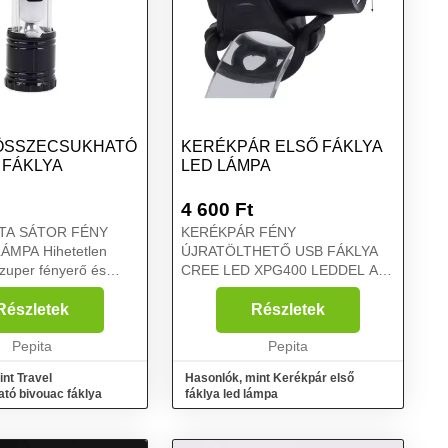
ÖSSZECSUKHATÓ
KERÉKPÁR ELSŐ FÁKLYA
 FÁKLYA
LED LÁMPA
4 600
Ft
TA SÁTOR FÉNY
KERÉKPÁR FÉNY
ihetetlen
ÚJRATÖLTHETŐ USB FÁKLYA
szuper fényerő és
CREE LED XPG400 LEDDEL A
nálat teszi ezt az
kerékpárlámpa egy kiváló
blámpát szabadtéri
minőségű termék, amely
Részletek
Részletek
ekhez. Ideális
biztonságosabbá teszi a
ásként is használható.
Pepita
kerékpározást. A tömítő rendszer
Pepita
használatának és az elemek
nt Travel
Hasonlók, mint Kerékpár első
nagy...
tó bivouac fáklya
fáklya led lámpa