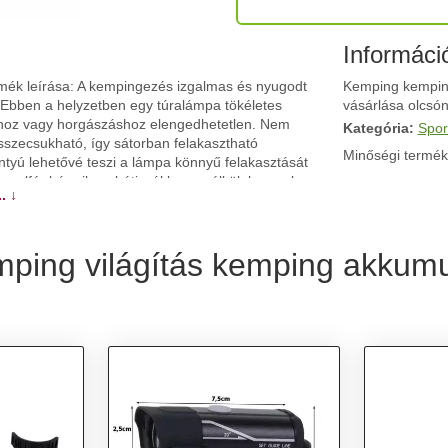
Informáci
ék leírása: A kempingezés izgalmas és nyugodt
Kemping kemping
. Ebben a helyzetben egy túralámpa tökéletes
vásárlása olcsón,
áshoz vagy horgászáshoz elengedhetetlen. Nem
Kategória:
Spor
összecsukható, így sátorban felakasztható
Minőségi termék
ntyú lehetővé teszi a lámpa könnyű felakasztását
 elfér bármilyen hátizsákban anélkül, hogy plusz
. ↓
llandó erős fény, állandó gyenge fény és villogó
irándulásokhoz, ahol nehéz áramforrást találni. A
ítő minőséget és teljesítményt. A lámpa minden
ping világítás kemping akkumul
zaki specifikációk: - Műanyag: ABS műanyag -
100%, 50%, villogó - Összecsukott lámpa méretei:
magolási méretek: 9 cm x 9 cm x 5 cm A termék