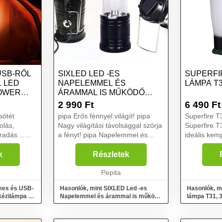
USB-RŐL
SIXLED LED -ES
SUPERFI
1 LED
NAPELEMMEL ÉS
LÁMPA T3
POWER
ÁRAMMAL IS MŰKÖDŐ
KEMPING LÁMPA
2 990
Ft
6 490
Ft
sötét
pipa Erős fénnyel világít! pipa
Superfire 
olás,
Nagy világítási távolsággal szórja
Superfire 
aradás…
a fényt! pipa Napelemmel és
ideális ke
 hétvégére?
árammal is működik! A Sixled
sok máshoz
, egy jó
kemping lámpa tökéletes
fénnyel vilá
k
Részletek
 óriási
választás azoknak, akik
teszi a fén
ikor nincs
szeretnének élvezni a kem...
Pepita
történő beál
mes és USB-
Hasonlók, mint SIXLED Led -es
Hasonlók, m
 kézilámpa és
Napelemmel és árammal is működő
lámpa T31, 
kemping lámpa