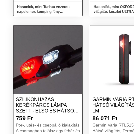
Használhatja a fákly...
Hasonlók, mint Turista vezetett
Hasonlók, mint OXFOR
napelemes kemping fény
világítás készlet UL
akkumulátor
LIGHT
SZILIKONHÁZAS
GARMIN VARIA R
KERÉKPÁROS LÁMPA
HÁTSÓ VILÁGÍTÁS
SZETT - ELSŐ ÉS HÁTSÓ
LM
VILÁGÍTÁS
759
Ft
86 071
Ft
Por-, ütés- és cseppálló kialakítás
Garmin Varia RTL515.
A csomagban találsz egy fehér és
Hátsó világítás, Term