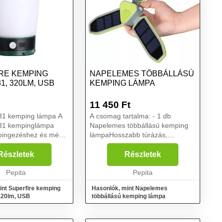
RE KEMPING
NAPELEMES TÖBBÁLLÁSÚ
1, 320LM, USB
KEMPING LÁMPA
11 450
Ft
T31 kemping lámpa A
A csomag tartalma: - 1 db
T31 kempinglámpa
Napelemes többállású kemping
mpingezéshez és még
lámpaHosszabb túrázás,
. Fehér és sárga
kempingezés során az egyik
gíthat, és lehetővé
legnagyobb kihívást az éjszakai
Részletek
Részletek
yerő több fokozatban
világítás jelentheti. A
lításá...
Pepita
hagyományos fényforrásokhoz
Pepita
azonban mi...
int Superfire kemping
Hasonlók, mint Napelemes
320lm, USB
többállású kemping lámpa