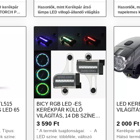
D kerékpár
Hasonlók, mint Kerékpár átsó
Hasonlók, mi
TRATORCH PRO
lámpa LED villogó-állandó világítás
napelemes k
TL515
BICY RGB LED -ES
LED KER
 LED 65
KERÉKPÁR KÜLLŐ
VILÁGÍTÁ
VILÁGÍTÁS, 14 DB SZÍNES
RGB LED L...
3 590
Ft
2 000
Ft
 Típus:
" A termék tuajdonságai: - A
Kerékpár vi
ék színe:
LED színe: többféle, változó
Hátsó termékek 