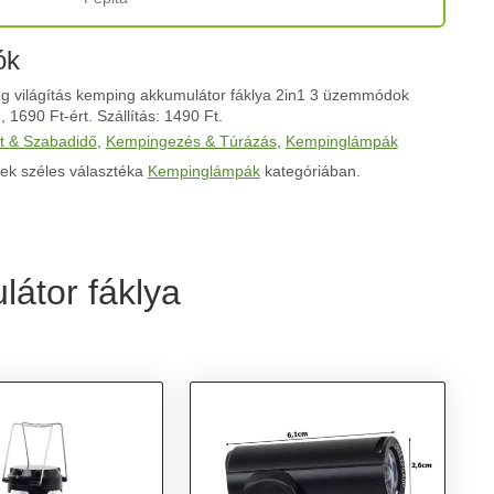
ók
 világítás kemping akkumulátor fáklya 2in1 3 üzemmódok
 1690 Ft-ért. Szállítás: 1490 Ft.
t & Szabadidő
,
Kempingezés & Túrázás
,
Kempinglámpák
ek széles választéka
Kempinglámpák
kategóriában.
átor fáklya