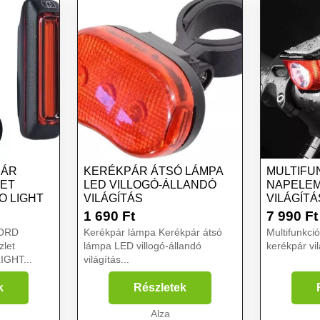
PÁR
KERÉKPÁR ÁTSÓ LÁMPA
MULTIFU
LET
LED VILLOGÓ-ÁLLANDÓ
NAPELE
O LIGHT
VILÁGÍTÁS
VILÁGÍTÁ
1 690
Ft
7 990
Ft
FORD
Kerékpár lámpa Kerékpár átsó
Multifunkci
zlet
lámpa LED villogó-állandó
kerékpár vil
GHT...
világítás...
k
Részletek
Alza