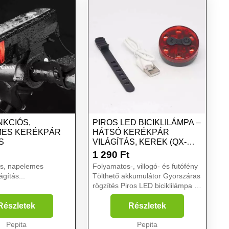
NKCIÓS,
PIROS LED BICIKLILÁMPA –
MES KERÉKPÁR
HÁTSÓ KERÉKPÁR
S
VILÁGÍTÁS, KEREK (QX-
W07A)
1 290
Ft
ós, napelemes
Folyamatos-, villogó- és futófény
ágítás...
Tölthető akkumulátor Gyorszáras
rögzítés Piros LED biciklilámpa –
hátsó kerékpár világítás, kerek
(QX-W07A) A kerékpározás egy
Részletek
Részletek
veszélyes dolog, főleg a nedve...
Pepita
Pepita