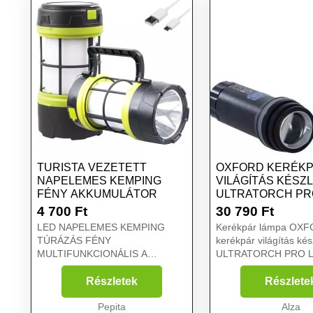
TURISTA VEZETETT
OXFORD KERÉK
NAPELEMES KEMPING
VILÁGÍTÁS KÉSZ
FÉNY AKKUMULÁTOR
ULTRATORCH PR
4 700
Ft
30 790
Ft
LED NAPELEMES KEMPING
Kerékpár lámpa OX
TÚRÁZÁS FÉNY
kerékpár világítás kés
MULTIFUNKCIONÁLIS A
ULTRATORCH PRO LI
hihetetlen tartósság, a szuper
fényerő és a könnyű használat
Részletek
Részlete
teszi ezt az ideális zseblámpát a
szabadtéri tevékenységekhez.
Pepita
Alza