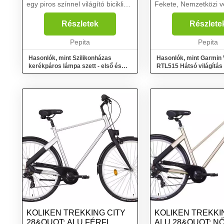
egy piros színnel világító biciklis
Fekete, Nemzetközi v
lámpát Három különböző
kód: IPX7. Izzó típus
világítási móddal Szilikonházas
colour: Vörös, Fénys
Részletek
Részlete
kerékpáros lámpa szett - első
Nappal, Éjszaka. Műk
és...
Pepita
(állandó fény): 6...
Pepita
Hasonlók, mint Szilikonházas
Hasonlók, mint Garmin 
kerékpáros lámpa szett - első és
RTL515 Hátsó világítás
hátsó világítás
KOLIKEN TREKKING CITY
KOLIKEN TREKKI
28&QUOT; ALU FÉRFI
ALU 28&QUOT; NŐ