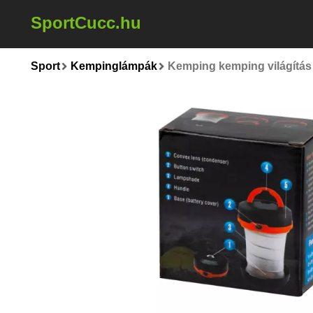
SportCucc.hu
Sport
Kempinglámpák
Kemping kemping világítás