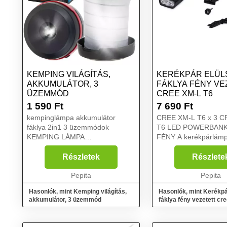
KEMPING VILÁGÍTÁS,
KERÉKPÁR ELÜL
AKKUMULÁTOR, 3
FÁKLYA FÉNY VE
ÜZEMMÓD
CREE XM-L T6
1 590
Ft
7 690
Ft
kempinglámpa akkumulátor
CREE XM-L T6 x 3 C
fáklya 2in1 3 üzemmódok
T6 LED POWERBANK
KEMPING LÁMPA
FÉNY A kerékpárlámpa egy
SÁTOROZÁSHOZ 2IN1 3
kiváló minőségű term
ÜZEMMÓDBANA kempingezés
biztonságosabbá tesz
Részletek
Részlete
nagyon izgalmas - minden körül
kerékpározást. A töm
csend, természet és "szent
Pepita
rendszerének és az 
Pepita
béke". Azonban problémák
nagyon jó illeszté...
Hasonlók, mint Kemping világítás,
Hasonlók, mint Kerékpá
merü...
akkumulátor, 3 üzemmód
fáklya fény vezetett cre