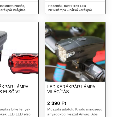
nt Multifunkciós,
Hasonlók, mint Piros LED
erékpár világítás
biciklilámpa – hátsó kerékpár
világítás, kerek (QX-W07A)
ÉKPÁR LÁMPA,
LED KERÉKPÁR LÁMPA,
S ELSŐ V2
VILÁGÍTÁS
2 390
Ft
lágítás Bike fények
Műszaki adatok: Kiváló minőségű
LED LED első
anyagokból készül Anyag: Abs