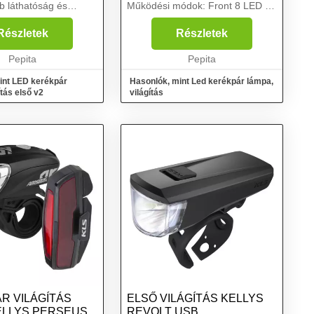
b láthatóság és
Működési módok: Front 8 LED –
énytartomány
Állandó mód, villogó mód, Strobe
valamint hátsó
LED élet: 100 000 óraig
Részletek
Részletek
ő lámpa. A
Munkaidő: 12 óra (elöl) A
található fogantyúk
Pepita
kerékpár láthatósága legfe...
Pepita
int LED kerékpár
Hasonlók, mint Led kerékpár lámpa,
ítás első v2
világítás
R VILÁGÍTÁS
ELSŐ VILÁGÍTÁS KELLYS
ELLYS PERSEUS
REVOLT USB