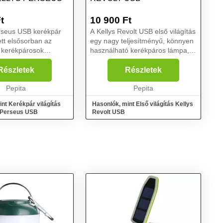
t
10 900
Ft
erseus USB kerékpár
A Kellys Revolt USB első világítás
ett elsősorban az
egy nagy teljesítményű, könnyen
 kerékpárosok
használható kerékpáros lámpa,
zült, akik
amely városon belül és terepen
 eszközt keresnek,
egyaránt használható. Erőteljes,
Részletek
Részletek
i őket a sötétben
50 lm-es LED diódával és 2
ékpározás során. Az
Pepita
világítási m...
Pepita
nt Kerékpár világítás
Hasonlók, mint Első világítás Kellys
s Perseus USB
Revolt USB