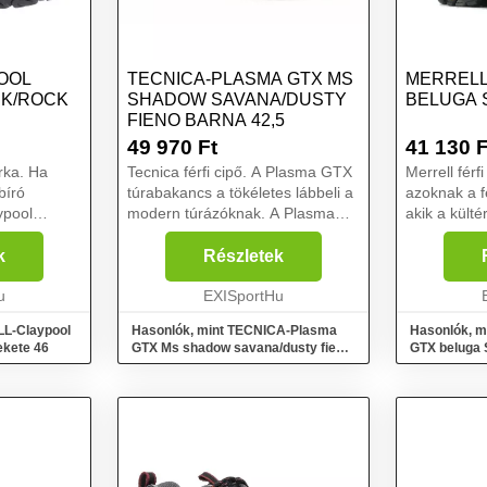
OOL
TECNICA-PLASMA GTX MS
MERRELL
CK/ROCK
SHADOW SAVANA/DUSTY
BELUGA 
FIENO BARNA 42,5
49 970
Ft
41 130
F
árka. Ha
Tecnica férfi cipő. A Plasma GTX
Merrell férf
bíró
túrabakancs a tökéletes lábbeli a
azoknak a fé
ypool
modern túrázóknak. A Plasma
akik a kültér
ő pontosan
GTX® egy könnyű, rugalmas,
előnyben a 
e való
mozgékony és rendkívül
funkcionali
k
Részletek
re-tex
kényelmes túracipő. Ugyanakkor
trekking c
zható lé...
u
elképesztő tapadást és t...
EXISportHu
TEX® membr
LL-Claypool
Hasonlók, mint TECNICA-Plasma
Hasonlók, 
ekete 46
GTX Ms shadow savana/dusty fieno
GTX beluga 
Barna 42,5