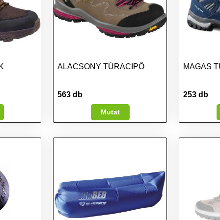
K
ALACSONY TÚRACIPŐ
MAGAS T
563 db
253 db
Mutat