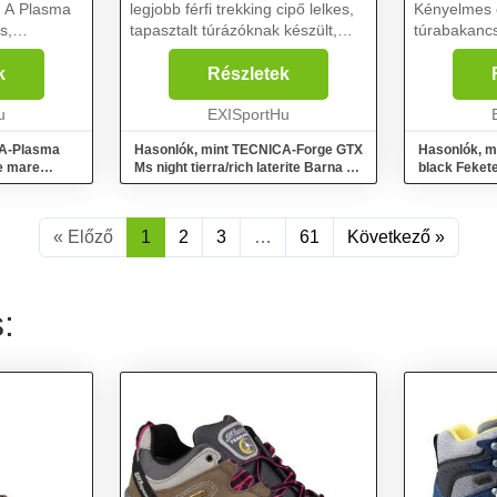
! A Plasma
legjobb férfi trekking cipő lelkes,
Kényelmes 
s,
tapasztalt túrázóknak készült,
túrabakancs
vül
akik a legmagasabb szintű
kellemes er
 lenyűgöző
támogatást, kényelmet és
vagy a hegy
k
Részletek
t kínál –
védelmet keresik a kihívásokkal
biztonságos
 utako...
u
teli utakon és túrák...
EXISportHu
felépítésük
CA-Plasma
Hasonlók, mint TECNICA-Forge GTX
Hasonlók, 
e mare
Ms night tierra/rich laterite Barna 43
black Feket
1/3
« Előző
1
2
3
…
61
Következő »
: