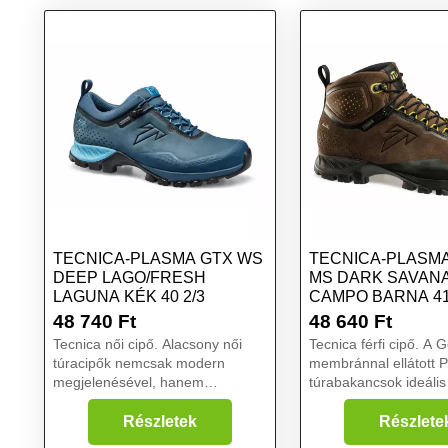
TECNICA-PLASMA GTX WS
TECNICA-PLASMA
DEEP LAGO/FRESH
MS DARK SAVAN
LAGUNA KÉK 40 2/3
CAMPO BARNA 41
48 740
Ft
48 640
Ft
Tecnica női cipő. Alacsony női
Tecnica férfi cipő. A Gore-Tex
túracipők nemcsak modern
membránnal ellátott 
megjelenésével, hanem
túrabakancsok ideális
funkcionális jellemzőivel is
és nagyobb védelmet 
kitűnnek. A Tecnica
technikai túrázáshoz
Részletek
Részlete
túrabakancsokat kifejezetten nők
terepen, hosszabb, a