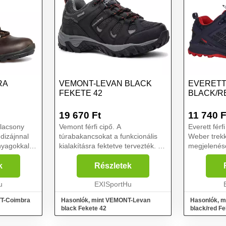
RA
VEMONT-LEVAN BLACK
EVERET
FEKETE 42
BLACK/RE
19 670
Ft
11 740
F
alacsony
Vemont férfi cipő. A
Everett férf
 dizájnnal
túrabakancsokat a funkcionális
Weber trekking cipők kültéri
nyagokkal
kialakításra fektetve tervezték. A
megjelenés
trekking cipő felső része háló és
trendekhez.
funkcionális
szintetikus anyag kombinációja. A
puha talpbe
k
Részletek
endelkeznek.
háló kiváló légáramlást garantál.
kényelemrő
u
A szintetik...
EXISportHu
membrán ví
szárazsá...
TT-Coimbra
Hasonlók, mint VEMONT-Levan
Hasonlók, 
black Fekete 42
black/red Fe