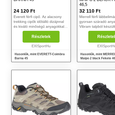
46,5
24 120
Ft
32 110
Ft
Everett férfi cipő. Az alacsony
Merrell férfi lábbelimá
trekking cipők időtálló dizájnnal
gyorsan száradó anya
és kiváló minőségű anyagokkal
Vibram talpból készült
vonzóak. Ezenkívül a
légáteresztő túracipők
túrabakancsok kiváló funkcionális
tapadást biztosítanak.
Részletek
Részlete
tulajdonságokkal is rendelkeznek.
Waterpro modell kén
A Coimbra trekk...
EXISportHu
elkísér minden kalando
EXISportH
Hasonlók, mint EVERETT-Coimbra
Hasonlók, mint MERRE
Barna 45
Maipo 2 black Fekete 4