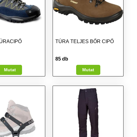
ÚRACIPŐ
TÚRA TELJES BŐR CIPŐ
85 db
Mutat
Mutat