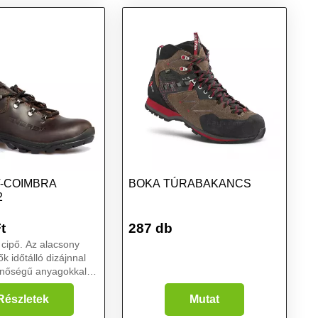
-COIMBRA
BOKA TÚRABAKANCS
2
t
287 db
i cipő. Az alacsony
ők időtálló dizájnnal
inőségű anyagokkal
enkívül a
ok kiváló funkcionális
Részletek
Mutat
okkal is rendelkeznek.