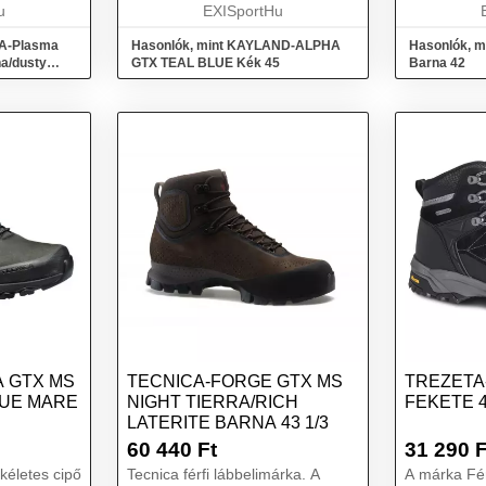
u
támogatásra a trekking során....
EXISportHu
A Coimbra t
CA-Plasma
Hasonlók, mint KAYLAND-ALPHA
Hasonlók, 
a/dusty
GTX TEAL BLUE Kék 45
Barna 42
 GTX MS
TECNICA-FORGE GTX MS
TREZETA
RUE MARE
NIGHT TIERRA/RICH
FEKETE 
LATERITE BARNA 43 1/3
60 440
Ft
31 290
F
ökéletes cipő
Tecnica férfi lábbelimárka. A
A márka Férf