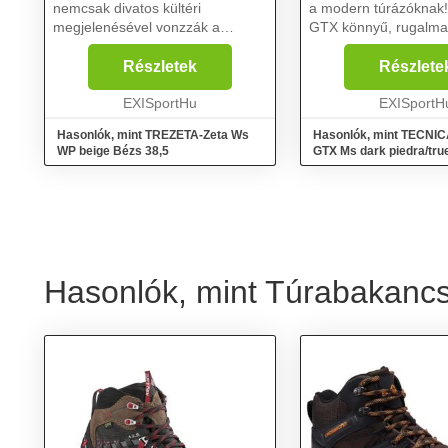
nemcsak divatos kültéri
a modern túrázóknak
megjelenésével vonzzák a
GTX könnyű, rugalma
figyelmet, hanem nagyon jó
mozgékony és rendkí
funkcionalitással is. A női hegyi
kényelmes, miközben
Részletek
Részlete
csizma kiváló kényelmet biztosít a
tapadást és támogatás
párnázott belsőnek é...
EXISportHu
még a legtechnikásabb
EXISportH
Hasonlók, mint TREZETA-Zeta Ws
Hasonlók, mint TECNI
WP beige Bézs 38,5
GTX Ms dark piedra/tru
Szürke 39,5
Hasonlók, mint Túrabakancs