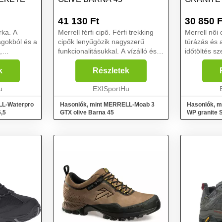
41 130
Ft
30 850
F
rka. A
Merrell férfi cipő. Férfi trekking
Merrell női cipő. A túr
gokból és a
cipők lenyűgözik nagyszerű
túrázás és 
,
funkcionalitásukkal. A vízálló és
időtöltés s
 kiváló
lélegző Gore-Tex membrán
A trekking c
 A fekete
gondoskodik a vízállóságról. Az
légátereszt
k
Részletek
yelmesen
erdőbe való csizma rendkívüli
hálós anyag
s ...
u
kényelmet biztosí...
EXISportHu
női erdei c..
LL-Waterpro
Hasonlók, mint MERRELL-Moab 3
Hasonlók, 
6,5
GTX olive Barna 45
WP granite 