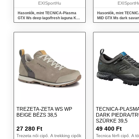
számára tervezték. A Plasma
EXISportHu
napos útvon...
EXISportH
GTX® modell ...
Hasonlók, mint TECNICA-Plasma
Hasonlók, mint TECNI
GTX Ws deep lago/fresh laguna Kék
MID GTX Ms dark savan
40 2/3
campo Barna 41,5
TREZETA-ZETA WS WP
TECNICA-PLASMA
BEIGE BÉZS 38,5
DARK PIEDRA/T
SZÜRKE 39,5
27 280
Ft
49 400
Ft
Trezeta női cipő. A trekking cipők
Tecnica férfi cipő. A t