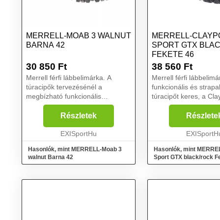
MERRELL-MOAB 3 WALNUT
MERRELL-CLAYP
BARNA 42
SPORT GTX BLA
FEKETE 46
30 850
Ft
38 560
Ft
Merrell férfi lábbelimárka. A
Merrell férfi lábbelim
túracipők tervezésénél a
funkcionális és strapa
megbízható funkcionális
túracipőt keres, a Cla
tulajdonságokra helyezték a
alacsony trekking cip
hangsúlyt. A Moab
Önnek való. Az erdőb
Részletek
Részlete
túrabakancsok kategóriájukban a
csizma erőssége a Go
bestsellerek közé tartoznak. A
EXISportHu
membrán, amely megbí
EXISportH
trekking cip...
Hasonlók, mint MERRELL-Moab 3
Hasonlók, mint MERRE
walnut Barna 42
Sport GTX black/rock F