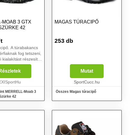
-MOAB 3 GTX
MAGAS TÚRACIPŐ
SZÜRKE 42
t
253 db
i cipő. A túrabakancs
rfiaknak fog tetszeni,
i kialakítást részesítik
kiváló
tással kombinálva. A
Részletek
Mutat
ipő erőssége a GORE-
án,...
EXISportHu
SportCucc.hu
mint MERRELL-Moab 3
Összes Magas túracipő
Szürke 42