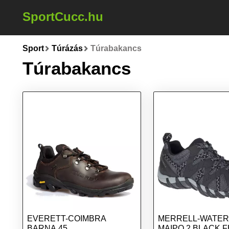
SportCucc.hu
Sport
Túrázás
Túrabakancs
Túrabakancs
EVERETT-COIMBRA
MERRELL-WATE
BARNA 45
MAIPO 2 BLACK 