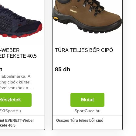
T-WEBER
TÚRA TELJES BŐR CIPŐ
D FEKETE 40,5
t
85 db
i lábbelimárka. A
ével vonzóak a
 Belső párnázás és
tét gondoskodik a
Részletek
Mutat
l. A TexDryve
zállóságot és
EXISportHu
SportCucc.hu
mint EVERETT-Weber
Összes Túra teljes bőr cipő
kete 40,5