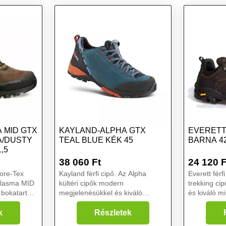
 MID GTX
KAYLAND-ALPHA GTX
EVERETT
A/DUSTY
TEAL BLUE KÉK 45
BARNA 4
,5
38 060
Ft
24 120
F
Kayland férfi cipő. Az Alpha
Everett férf
Plasma MID
kültéri cipők modern
trekking cip
 bokatartást
megjelenésükkel és kiváló
és kiváló m
nyújtanak
funkcionális tulajdonságaikkal
vonzóak. Ez
. Igényesebb
vonzzák a figyelmet. Garanciát
túrabakancs
k
Részletek
kár több
jelentenek a teljesítményre és a
tulajdonság