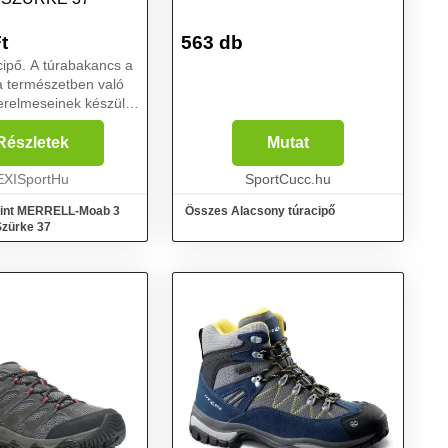
t
563 db
abakancs a
a természetben való
zerelmeseinek készült.
ipő tartós és
ő felsőrésze velúr és
Részletek
Mutat
ok kombinációja. A
.
EXISportHu
SportCucc.hu
mint MERRELL-Moab 3
Összes Alacsony túracipő
Szürke 37