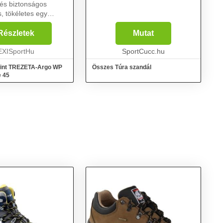
és biztonságos
, tökéletes egy
dőbe való feljutáshoz,
i ösvényeken való
Részletek
Mutat
 sétához. Speciális
nek köszönhető...
EXISportHu
SportCucc.hu
mint TREZETA-Argo WP
Összes Túra szandál
e 45