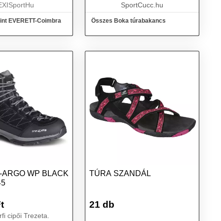
rekk...
EXISportHu
SportCucc.hu
mint EVERETT-Coimbra
Összes Boka túrabakancs
-ARGO WP BLACK
TÚRA SZANDÁL
45
t
21 db
i cipői Trezeta.