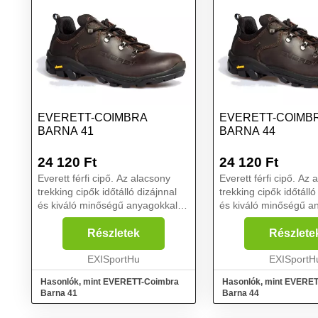
EVERETT-COIMBRA
EVERETT-COIMB
BARNA 41
BARNA 44
24 120
Ft
24 120
Ft
Everett férfi cipő. Az alacsony
Everett férfi cipő. Az 
trekking cipők időtálló dizájnnal
trekking cipők időtálló
és kiváló minőségű anyagokkal
és kiváló minőségű a
vonzóak. Ezenkívül a
vonzóak. Ezenkívül a
túrabakancsok kiváló funkcionális
túrabakancsok kiváló 
Részletek
Részlete
tulajdonságokkal is rendelkeznek.
tulajdonságokkal is r
A Coimbra trekk...
EXISportHu
A Coimbra trekk...
EXISportH
Hasonlók, mint EVERETT-Coimbra
Hasonlók, mint EVERE
Barna 41
Barna 44