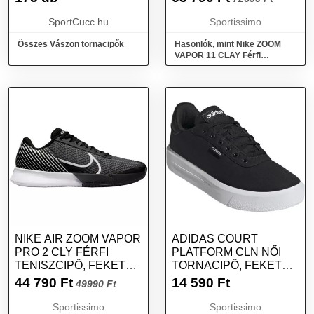
SportCucc.hu
Sportissimo
Összes Vászon tornacipők
Hasonlók, mint Nike ZOOM
VAPOR 11 CLAY Férfi
teniszcipő, fehér, méret 46
NIKE AIR ZOOM VAPOR
ADIDAS COURT
PRO 2 CLY FÉRFI
PLATFORM CLN NŐI
TENISZCIPŐ, FEKETE,
TORNACIPŐ, FEKETE,
MÉRET 43
MÉRET 41 1/3
44 790
Ft
14 590
Ft
49990 Ft
Sportissimo
Sportissimo