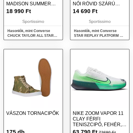
MADISON SUMMER
NŐI RÖVID SZÁRÚ
FLORALS NŐI
TORNACIPŐ, FEHÉR,
18 990
Ft
14 690
Ft
SZABADIDŐCIPŐ,
MÉRET
FEHÉR, MÉRET
Sportissimo
Sportissimo
Hasonlók, mint Converse
Hasonlók, mint Converse
CHUCK TAYLOR ALL STAR
STAR REPLAY PLATFORM
MADISON SUMMER FLORALS
Női rövid szárú tornacipő,
Női szabadidőcipő, fehér,
fehér, méret
méret
VÁSZON TORNACIPŐK
NIKE ZOOM VAPOR 11
CLAY FÉRFI
TENISZCIPŐ, FEHÉR,
MÉRET 46
175 db
63 790
Ft
72690 Ft