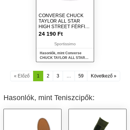
CONVERSE CHUCK
TAYLOR ALL STAR
HIGH STREET FÉRFI
TORNACIPŐ, FEHÉR,
24 190
Ft
MÉRET
Sportissimo
Hasonlók, mint Converse
CHUCK TAYLOR ALL STAR
HIGH STREET Férfi tornacipő,
fehér, méret
« Előző
1
2
3
…
59
Következő »
Hasonlók, mint Teniszcipők: