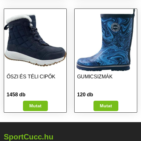
ŐSZI ÉS TÉLI CIPŐK
GUMICSIZMÁK
1458 db
120 db
Mutat
Mutat
SportCucc.hu