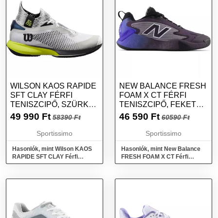
WILSON KAOS RAPIDE
NEW BALANCE FRESH
SFT CLAY FÉRFI
FOAM X CT FÉRFI
TENISZCIPŐ, SZÜRKE,
TENISZCIPŐ, FEKETE,
MÉRET 43 1/3
MÉRET 42
49 990
Ft
46 590
Ft
58390 Ft
60590 Ft
Sportissimo
Sportissimo
Hasonlók, mint Wilson KAOS
Hasonlók, mint New Balance
RAPIDE SFT CLAY Férfi
FRESH FOAM X CT Férfi
teniszcipő, szürke, méret 43
teniszcipő, fekete, méret 42
1/3