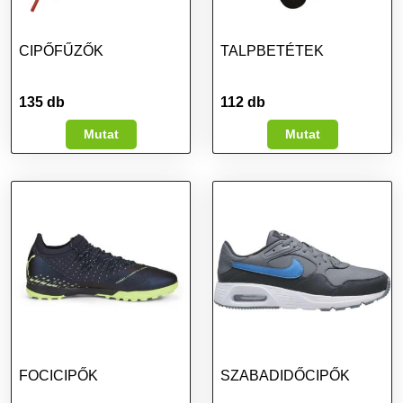
CIPŐFŰZŐK
TALPBETÉTEK
135 db
112 db
Mutat
Mutat
FOCICIPŐK
SZABADIDŐCIPŐK