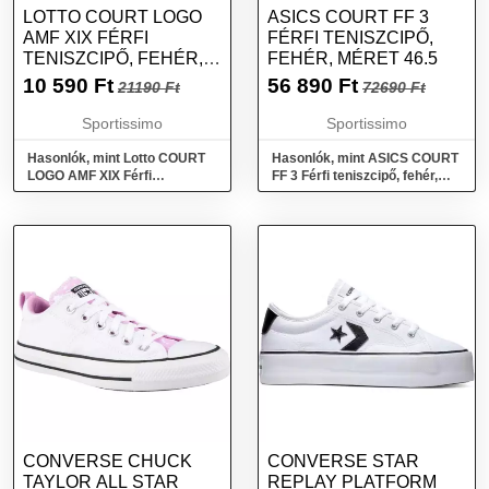
LOTTO COURT LOGO
ASICS COURT FF 3
AMF XIX FÉRFI
FÉRFI TENISZCIPŐ,
TENISZCIPŐ, FEHÉR,
FEHÉR, MÉRET 46.5
MÉRET 40.5
10 590
Ft
56 890
Ft
21190 Ft
72690 Ft
Sportissimo
Sportissimo
Hasonlók, mint Lotto COURT
Hasonlók, mint ASICS COURT
LOGO AMF XIX Férfi
FF 3 Férfi teniszcipő, fehér,
teniszcipő, fehér, méret 40.5
méret 46.5
CONVERSE CHUCK
CONVERSE STAR
TAYLOR ALL STAR
REPLAY PLATFORM