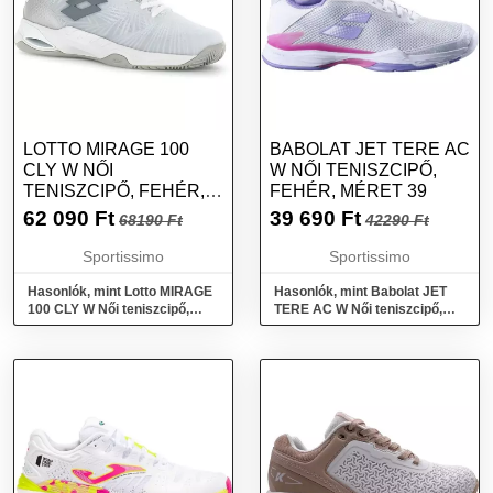
LOTTO MIRAGE 100
BABOLAT JET TERE AC
CLY W NŐI
W NŐI TENISZCIPŐ,
TENISZCIPŐ, FEHÉR,
FEHÉR, MÉRET 39
MÉRET 38.5
62 090
Ft
39 690
Ft
68190 Ft
42290 Ft
Sportissimo
Sportissimo
Hasonlók, mint Lotto MIRAGE
Hasonlók, mint Babolat JET
100 CLY W Női teniszcipő,
TERE AC W Női teniszcipő,
fehér, méret 38.5
fehér, méret 39