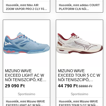
Hasonlók, mint Nike AIR
Hasonlók, mint adidas COURT
ZOOM VAPOR PRO 2 CLY Férfi
PLATFORM CLN Női
teniszcipő, fekete, méret 43
tornacipő, fekete, méret 41 1/3
MIZUNO WAVE
MIZUNO WAVE
EXCEED LIGHT AC W
EXCEED TOUR 5 CC W
NŐI TENISZCIPŐ, KÉK,
NŐI TENISZCIPŐ,
MÉRET 40.5
FEHÉR, MÉRET 38
29 090
Ft
44 790
Ft
58990 Ft
Sportissimo
Sportissimo
Hasonlók, mint Mizuno WAVE
Hasonlók, mint Mizuno WAVE
EXCEED LIGHT AC W Női
EXCEED TOUR 5 CC W Női