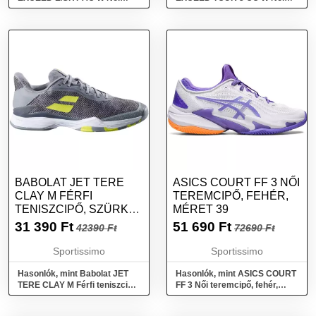
teniszcipő, kék, méret 40.5
teniszcipő, fehér, méret 38
BABOLAT JET TERE
ASICS COURT FF 3 NŐI
CLAY M FÉRFI
TEREMCIPŐ, FEHÉR,
TENISZCIPŐ, SZÜRKE,
MÉRET 39
MÉRET 43
31 390
Ft
51 690
Ft
42390 Ft
72690 Ft
Sportissimo
Sportissimo
Hasonlók, mint Babolat JET
Hasonlók, mint ASICS COURT
TERE CLAY M Férfi teniszcipő,
FF 3 Női teremcipő, fehér,
szürke, méret 43
méret 39