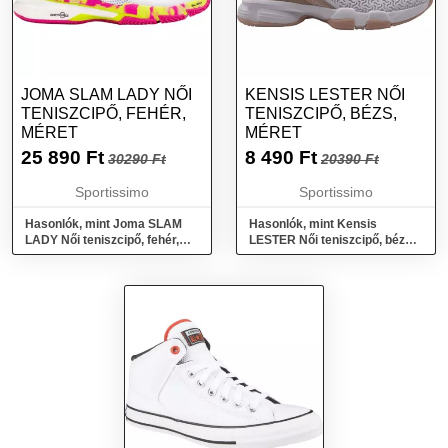
JOMA SLAM LADY NŐI
KENSIS LESTER NŐI
TENISZCIPŐ, FEHÉR,
TENISZCIPŐ, BÉZS,
MÉRET
MÉRET
25 890
Ft
8 490
Ft
30290 Ft
20390 Ft
Sportissimo
Sportissimo
Hasonlók, mint Joma SLAM
Hasonlók, mint Kensis
LADY Női teniszcipő, fehér,
LESTER Női teniszcipő, bézs,
méret
méret