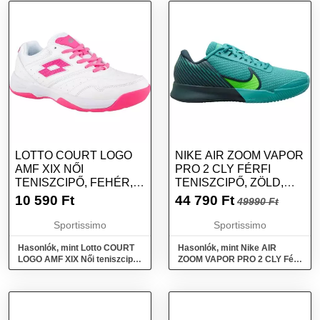
LOTTO COURT LOGO
NIKE AIR ZOOM VAPOR
AMF XIX NŐI
PRO 2 CLY FÉRFI
TENISZCIPŐ, FEHÉR,
TENISZCIPŐ, ZÖLD,
MÉRET 38
MÉRET 44.5
10 590
Ft
44 790
Ft
49990 Ft
Sportissimo
Sportissimo
Hasonlók, mint Lotto COURT
Hasonlók, mint Nike AIR
LOGO AMF XIX Női teniszcipő,
ZOOM VAPOR PRO 2 CLY Férfi
fehér, méret 38
teniszcipő, zöld, méret 44.5