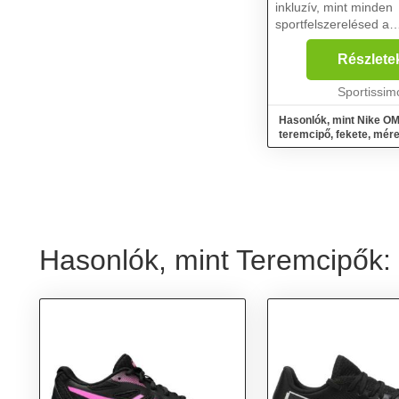
inkluzív, mint minden
sportfelszerelésed a
teremsportokhoz. Tar
könnyű, így mozgás 
Részlete
semmi sem lassítja a
sebességedet. Válass
Sportissim
kedvenc beltéri tev...
Hasonlók, mint Nike O
teremcipő, fekete, mére
Hasonlók, mint Teremcipők: