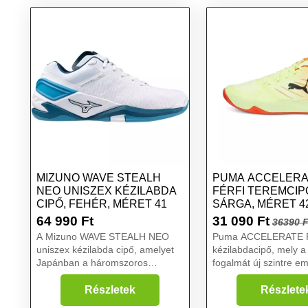
MIZUNO WAVE STEALH
PUMA ACCELERAT
NEO UNISZEX KÉZILABDA
FÉRFI TEREMCIP
CIPŐ, FEHÉR, MÉRET 41
SÁRGA, MÉRET 42
64 990
Ft
31 090
Ft
36390 F
A Mizuno WAVE STEALH NEO
Puma ACCELERATE PR
uniszex kézilabda cipő, amelyet
kézilabdacipő, mely a
Japánban a háromszoros
fogalmát új szintre eme
világelső Mikkel Hansennel
szélső és irányító já
együttműködve alkottak meg, úgy
tervezték. Új ProFoa
Részletek
Részlete
készült, hogy magas szintű
technológiája tökélete