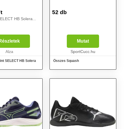
t
52 db
SELECT HB Solera...
Részletek
Mutat
Alza
SportCucc.hu
int SELECT HB Solera
Összes Squash