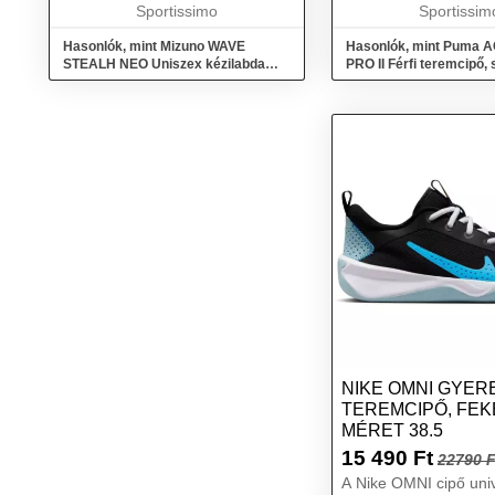
stabilitást és minőségi párnázást
Sportissimo
elrugaszkodást és ütés
Sportissim
...
Hasonlók, mint Mizuno WAVE
Hasonlók, mint Puma
STEALH NEO Uniszex kézilabda
PRO II Férfi teremcipő,
cipő, fehér, méret 41
42.5
NIKE OMNI GYER
TEREMCIPŐ, FEK
MÉRET 38.5
15 490
Ft
22790 F
A Nike OMNI cipő univ