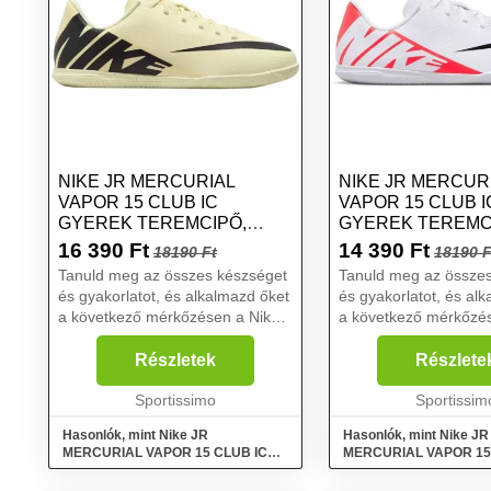
NIKE JR MERCURIAL
NIKE JR MERCUR
VAPOR 15 CLUB IC
VAPOR 15 CLUB I
GYEREK TEREMCIPŐ,
GYEREK TEREMC
SÁRGA, MÉRET 38
FEHÉR, MÉRET 35
16 390
Ft
14 390
Ft
18190 Ft
18190 F
Tanuld meg az összes készséget
Tanuld meg az össze
és gyakorlatot, és alkalmazd őket
és gyakorlatot, és al
a következő mérkőzésen a Nike
a következő mérkőzé
JR MERCURIAL VAPOR 15
JR MERCURIAL VAP
CLUB IC gyerek teremcipőben.
CLUB IC gyerek tere
Részletek
Részlete
Alkalmas beltéri és utcai
Alkalmas beltéri és ut
mérkőzésekhez, jól tapad, am...
Sportissimo
mérkőzésekhez, jól ta
Sportissim
Hasonlók, mint Nike JR
Hasonlók, mint Nike JR
MERCURIAL VAPOR 15 CLUB IC
MERCURIAL VAPOR 15
Gyerek teremcipő, sárga, méret 38
Gyerek teremcipő, fehér