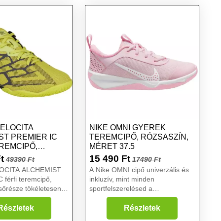
ELOCITA
NIKE OMNI GYEREK
ST PREMIER IC
TEREMCIPŐ, RÓZSASZÍN,
EREMCIPŐ,
MÉRET 37.5
MÉRET 45
t
15 490
Ft
49390 Ft
17490 Ft
OCITA ALCHEMIST
A Nike OMNI cipő univerzális és
férfi teremcipő,
inkluzív, mint minden
sőrésze tökéletesen
sportfelszerelésed a
és maximális
teremsportokhoz. Tartós és
arantál. Talpa nem
könnyű, így mozgás közben
Részletek
Részletek
....
semmi sem lassítja a