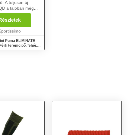
iő. A teljesen új
D a talpban még
masságot ad az
ól elvárt jellegzetes
Részletek
abilitáshoz. A cipő az
EBCAGE X+ extra ...
Sportissimo
int Puma ELIMINATE
rfi teremcipő, fehér,