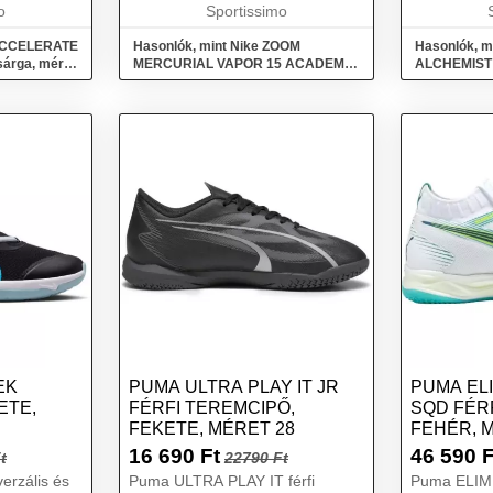
csil...
o
extra kapcsolatot biztosít a
Sportissimo
labdáv...
 ACCELERATE
Hasonlók, mint Nike ZOOM
Hasonlók, 
 sárga, méret
MERCURIAL VAPOR 15 ACADEMY
ALCHEMIST 
IC Férfi teremcipő, türkiz, méret 42
teremcipő, 
EK
PUMA ULTRA PLAY IT JR
PUMA EL
ETE,
FÉRFI TEREMCIPŐ,
SQD FÉR
FEKETE, MÉRET 28
FEHÉR, 
16 690
Ft
46 590
F
t
22790 Ft
erzális és
Puma ULTRA PLAY IT férfi
Puma ELIM