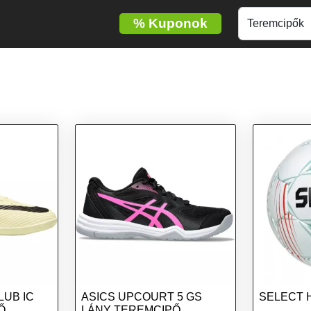
%
Kuponok
LUB IC
ASICS UPCOURT 5 GS
SELECT 
Ő,
LÁNY TEREMCIPŐ,