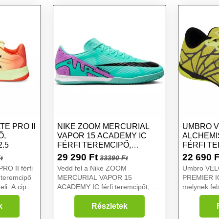
E PRO II
NIKE ZOOM MERCURIAL
UMBRO V
Ő,
VAPOR 15 ACADEMY IC
ALCHEMI
.5
FÉRFI TEREMCIPŐ,
FÉRFI T
TÜRKIZ, MÉRET 42
SÁRGA, 
29 290
Ft
22 690
F
t
33390 Ft
O II férfi
Vedd fel a Nike ZOOM
Umbro VEL
 teremcipő
MERCURIAL VAPOR 15
PREMIER IC 
li. A cipőt
ACADEMY IC férfi teremcipőt, és
melynek fel
tékosoknak
a pálya a tiéd lesz. A teremcipőn
illeszkedik 
m
Zoom Air egység található, a
kényelmet g
k
Részletek
s
rugalmas NikeSkin anyag pedig
hagy nyomot