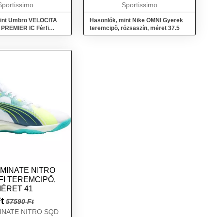
Sportissimo
sebességedet. Válassz bármelyik
Sportissimo
kedvenc beltéri tev...
mint Umbro VELOCITA
Hasonlók, mint Nike OMNI Gyerek
PREMIER IC Férfi
teremcipő, rózsaszín, méret 37.5
sárga, méret 45
IMINATE NITRO
FI TEREMCIPŐ,
MÉRET 41
t
57590 Ft
INATE NITRO SQD