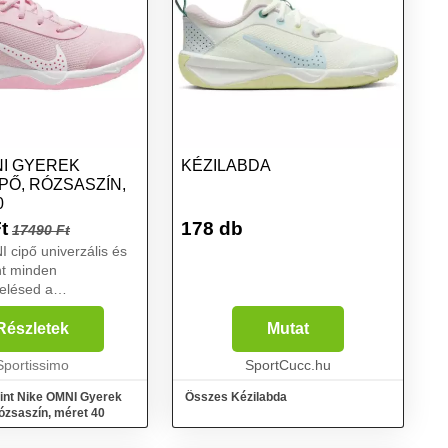
NI GYEREK
KÉZILABDA
PŐ, RÓZSASZÍN,
0
t
178 db
17490 Ft
 cipő univerzális és
int minden
relésed a
khoz. Tartós és
y mozgás közben
Részletek
Mutat
assítja a
t. Válassz bármelyik
Sportissimo
SportCucc.hu
éri tev...
int Nike OMNI Gyerek
Összes Kézilabda
ózsaszín, méret 40