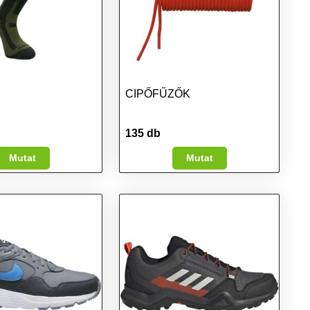
CIPŐFŰZŐK
135 db
Mutat
Mutat