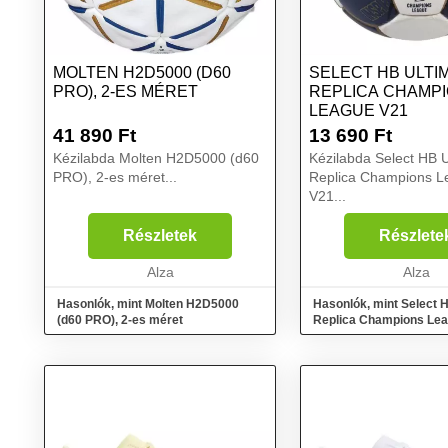
MOLTEN H2D5000 (D60
SELECT HB ULTI
PRO), 2-ES MÉRET
REPLICA CHAMP
LEAGUE V21
41 890
Ft
13 690
Ft
Kézilabda Molten H2D5000 (d60
Kézilabda Select HB U
PRO), 2-es méret...
Replica Champions L
V21...
Részletek
Részlete
Alza
Alza
Hasonlók, mint Molten H2D5000
Hasonlók, mint Select 
(d60 PRO), 2-es méret
Replica Champions Le