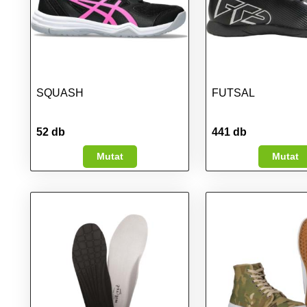
SQUASH
FUTSAL
52 db
441 db
Mutat
Mutat