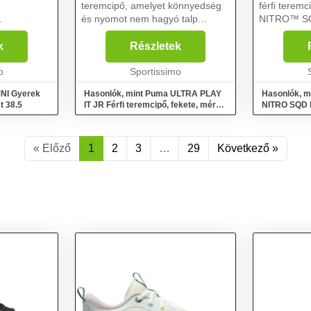
teremcipő, amelyet könnyedség
férfi teremc
és nyomot nem hagyó talp
NITRO™ SQ
tós és
jellemez. Remek választás
több rugal
közben
edzéshez vagy rekreációs
ELIMINATE-t
k
Részletek
játékhoz....
erőhöz és st
z bármelyik
o
Sportissimo
innovatív W
MNI Gyerek
Hasonlók, mint Puma ULTRA PLAY
Hasonlók, m
t 38.5
IT JR Férfi teremcipő, fekete, méret
NITRO SQD Fé
28
méret 41
« Előző
1
2
3
…
29
Következő »