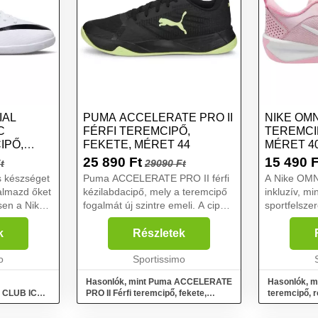
IAL
PUMA ACCELERATE PRO II
NIKE OM
C
FÉRFI TEREMCIPŐ,
TEREMCI
IPŐ,
FEKETE, MÉRET 44
MÉRET 4
.5
25 890
Ft
15 490
F
t
29090 Ft
s készséget
Puma ACCELERATE PRO II férfi
A Nike OMNI
kalmazd őket
kézilabdacipő, mely a teremcipő
inkluzív, m
sen a Nike
fogalmát új szintre emeli. A cipőt
sportfelsze
OR 15
szélső és irányító játékosoknak
teremsporto
mcipőben.
tervezték. Új ProFoam
könnyű, íg
k
Részletek
cai
technológiája tökéletes
semmi sem l
pad, am...
o
elrugaszkodást és ütéscsil...
Sportissimo
sebességede
kedvenc belt
Hasonlók, mint Puma ACCELERATE
Hasonlók, m
 CLUB IC
PRO II Férfi teremcipő, fekete,
teremcipő, r
, méret 35.5
méret 44