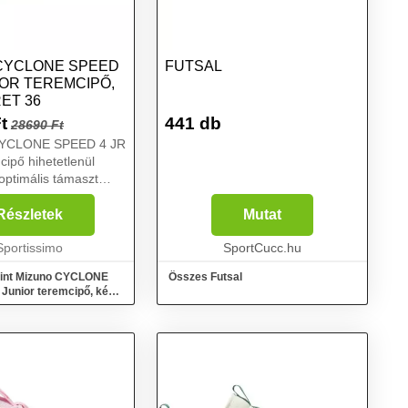
CYCLONE SPEED
FUTSAL
IOR TEREMCIPŐ,
ET 36
t
441 db
28690 Ft
CYCLONE SPEED 4 JR
cipő hihetetlenül
optimális támaszt
n gyorsan reagáló
. A flex barázdák
Részletek
Mutat
asságot biztosítanak,
szerkezet ...
Sportissimo
SportCucc.hu
mint Mizuno CYCLONE
Összes Futsal
Junior teremcipő, kék,