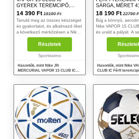
GYEREK TEREMCIPŐ,
SÁRGA, MÉRET 4
FEHÉR, MÉRET 35
14 390
Ft
18 190
Ft
18190 Ft
22790 F
Tanuld meg az összes készséget
Bújj a könnyű, aerod
és gyakorlatot, és alkalmazd őket
Nike VAPOR 15 CLUB 
a következő mérkőzésen a Nike
és urald a pályát. A sebességet
JR MERCURIAL VAPOR 15
szabályozó belső sze
CLUB IC gyerek teremcipőben.
vékony, mégis erős a
Részletek
Részlete
Alkalmas beltéri és utcai
készült, amely stabilan
mérkőzésekhez, jól tapad, am...
Sportissimo
lábat a talpon, nem ...
Sportissim
Hasonlók, mint Nike JR
Hasonlók, mint Nike V
MERCURIAL VAPOR 15 CLUB IC
CLUB IC Férfi teremcipő
Gyerek teremcipő, fehér, méret 35
méret 41