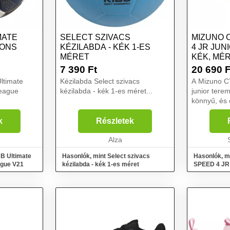
MATE
SELECT SZIVACS
MIZUNO 
IONS
KÉZILABDA - KÉK 1-ES
4 JR JUN
MÉRET
KÉK, MÉR
7 390
Ft
20 690
F
ltimate
Kézilabda Select szivacs
A Mizuno 
eague
kézilabda - kék 1-es méret...
junior terem
könnyű, és 
nyújt minde
mozdulathoz
k
Részletek
nagy rugalm
Alza
a lapos talp
HB Ultimate
Hasonlók, mint Select szivacs
Hasonlók, 
ague V21
kézilabda - kék 1-es méret
SPEED 4 JR 
méret 36