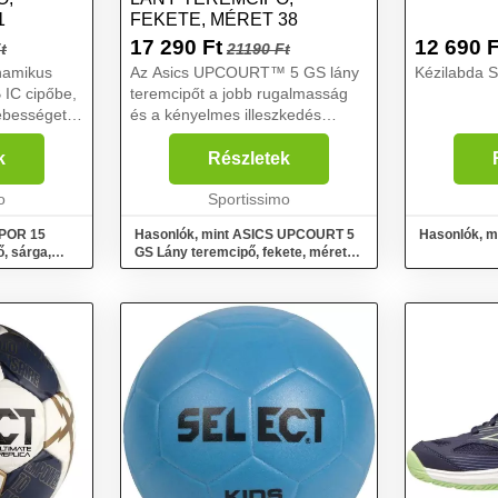
1
FEKETE, MÉRET 38
17 290
Ft
12 690
F
t
21190 Ft
inamikus
Az Asics UPCOURT™ 5 GS lány
Kézilabda 
IC cipőbe,
teremcipőt a jobb rugalmasság
és a kényelmes illeszkedés
rkezet
érdekében fejlesztették ki. A
nyagból
szélesebb hálós panel kialakítása
k
Részletek
 tartja a
lágyabb, rugalmasabb
o
illeszkedést biztosít a kis lá...
Sportissimo
APOR 15
Hasonlók, mint ASICS UPCOURT 5
Hasonlók, m
, sárga,
GS Lány teremcipő, fekete, méret
38