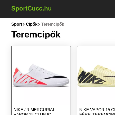
SportCucc.hu
Sport
Cipők
Teremcipők
Teremcipők
NIKE JR MERCURIAL
NIKE VAPOR 15 C
VAPOR 15 CLUB IC
FÉRFI TEREMCIP