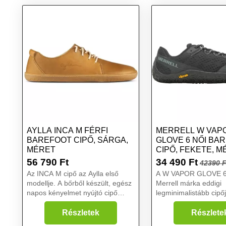
AYLLA INCA M FÉRFI
MERRELL W VAP
BAREFOOT CIPŐ, SÁRGA,
GLOVE 6 NŐI BA
MÉRET
CIPŐ, FEKETE, M
56 790
Ft
34 490
Ft
42390 F
Az INCA M cipő az Aylla első
A W VAPOR GLOVE 6 
modellje. A bőrből készült, egész
Merrell márka eddigi
napos kényelmet nyújtó cipő
legminimalistább cipő
ideális a tavaszi és őszi
köszönhető a Vibram
hónapokra. Minimális dizájn,
talpnak, amely körülöl
Részletek
Részlete
maximális gyaloglási élmény....
lábfejet, hogy maximal