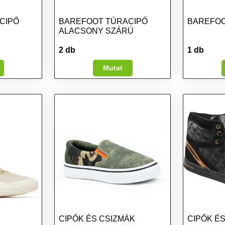
CIPŐ
BAREFOOT TÚRACIPŐ
BAREFOO
ALACSONY SZÁRÚ
2 db
1 db
Mutat
CIPŐK ÉS CSIZMÁK
CIPŐK É