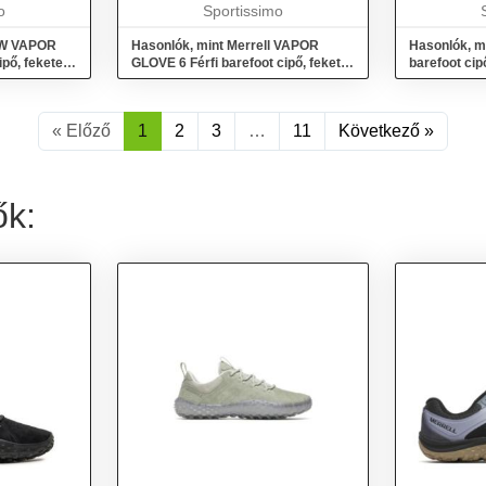
ágot,
o
érdekében, valamint a...
Sportissimo
l W VAPOR
Hasonlók, mint Merrell VAPOR
Hasonlók, m
pő, fekete,
GLOVE 6 Férfi barefoot cipő, fekete,
barefoot cip
méret 43
« Előző
1
2
3
…
11
Következő »
ők: