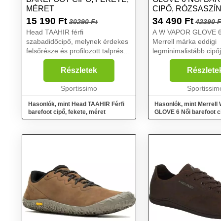
MÉRET
CIPŐ, RÓZSASZÍ
39
15 190
Ft
34 490
Ft
30290 Ft
42390 F
Head TAAHIR férfi
A W VAPOR GLOVE 6 
szabadidőcipő, melynek érdekes
Merrell márka eddigi
felsőrésze és profilozott talprésze
legminimalistább cipő
téged is le fog nyűgözni. Ez a
köszönhető a Vibram
könnyű és rugalmas cipő kevlár
talpnak, amely körülöl
Részletek
Részlete
középtalppal rendelkezik, amely
lábfejet, hogy maximal
megakadályozza, hogy ...
Sportissimo
tapadást és a tartóss
Sportissim
valamin...
Hasonlók, mint Head TAAHIR Férfi
Hasonlók, mint Merrel
barefoot cipő, fekete, méret
GLOVE 6 Női barefoot c
rózsaszín, méret 39