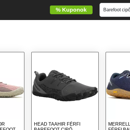
%
Kuponok
OR
HEAD TAAHIR FÉRFI
MERRELL
REFOOT
BAREFOOT CIPŐ,
FÉRFI BA