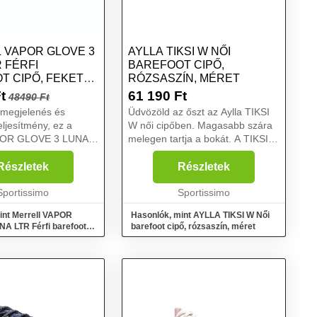
 VAPOR GLOVE 3
AYLLA TIKSI W NŐI
 FÉRFI
BAREFOOT CIPŐ,
T CIPŐ, FEKETE,
RÓZSASZÍN, MÉRET
3
t
61 190
Ft
48490 Ft
 megjelenés és
Üdvözöld az őszt az Aylla TIKSI
eljesítmény, ez a
W női cipőben. Magasabb szára
APOR GLOVE 3 LUNA
melegen tartja a bokát. A TIKSI
refoot cipő. Kiváló
Földet jelent kecsua nyelven,
uha bőrből készült
vagyis tartsd lábaidat a földön....
Részletek
Részletek
l és vékony Vibram®
elkezik a mez...
Sportissimo
Sportissimo
int Merrell VAPOR
Hasonlók, mint AYLLA TIKSI W Női
A LTR Férfi barefoot
barefoot cipő, rózsaszín, méret
, méret 43