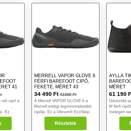
OR
MERRELL VAPOR GLOVE 6
AYLLA TI
REFOOT
FÉRFI BAREFOOT CIPŐ,
BAREFOO
ÉRET 41
FEKETE, MÉRET 43
MÉRET
34 490
Ft
61 190
F
t
42390 Ft
női cipő a
A Merrell VAPOR GLOVE 6 a
Üdvözöld az
Merrell eddigi legminimalistább
M férfi cip
je. Ez
cipője. Ez a Vibram® EcoStep
melegen tar
® EcoStep
talpnak köszönhető, amely
Földet jele
eli a
tökéletesen illeszkedik a lábhoz a
vagyis tarts
k
Részletek
izálja a
maximális tapadás és tartósság