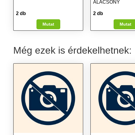
ALACSONY
2 db
2 db
Mutat
Mutat
Még ezek is érdekelhetnek: