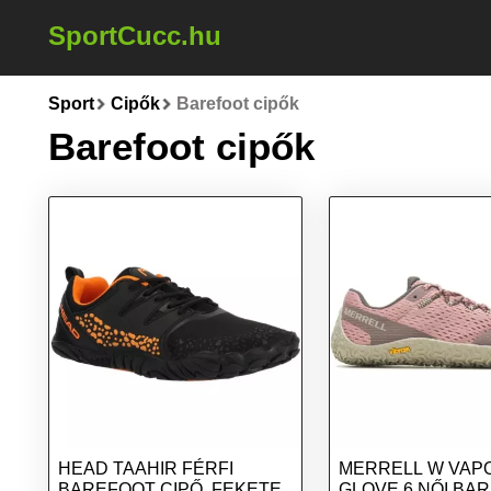
SportCucc.hu
Sport
Cipők
Barefoot cipők
Barefoot cipők
HEAD TAAHIR FÉRFI
MERRELL W VAP
BAREFOOT CIPŐ, FEKETE,
GLOVE 6 NŐI BA