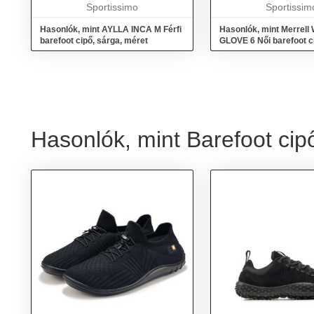
Sportissimo
tapadást és a tartóss
Sportissim
valamin...
Hasonlók, mint AYLLA INCA M Férfi
Hasonlók, mint Merrel
barefoot cipő, sárga, méret
GLOVE 6 Női barefoot ci
méret 41
Hasonlók, mint Barefoot cip