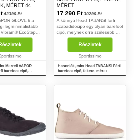
K, MÉRET 44
MÉRET
t
17 290
Ft
42390 Ft
30290 Ft
VAPOR GLOVE 6 a
A könnyű Head TABANSI férfi
igi legminimalistább
szabadidőcipő egy olyan barefoot
a Vibram® EcoStep
cipő, melynek orra szélesebb,
zönhető, amely
hogy a lábujjaknak bőven legyen
illeszkedik a lábhoz a
helyük talajfogás közben.
Részletek
Részletek
apadás és tartósság
Rugalmas talppal és kevlár
valamint a...
Sportissimo
középtalppal rendelkezik...
Sportissimo
int Merrell VAPOR
Hasonlók, mint Head TABANSI Férfi
i barefoot cipő,
barefoot cipő, fekete, méret
éret 44