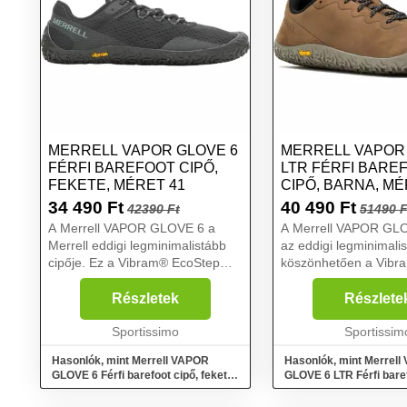
MERRELL VAPOR GLOVE 6
MERRELL VAPOR
FÉRFI BAREFOOT CIPŐ,
LTR FÉRFI BARE
FEKETE, MÉRET 41
CIPŐ, BARNA, MÉ
34 490
Ft
40 490
Ft
42390 Ft
51490 F
A Merrell VAPOR GLOVE 6 a
A Merrell VAPOR GL
Merrell eddigi legminimalistább
az eddigi legminimalis
cipője. Ez a Vibram® EcoStep
köszönhetően a Vibr
talpnak köszönhető, amely
EcoStep talpnak, ame
tökéletesen illeszkedik a lábhoz a
tökéletesen illeszkedi
Részletek
Részlete
maximális tapadás és tartósság
és így fokozza a tapa
érdekében, valamint a...
Sportissimo
tartósságot, a minőségi
Sportissim
Hasonlók, mint Merrell VAPOR
Hasonlók, mint Merrel
GLOVE 6 Férfi barefoot cipő, fekete,
GLOVE 6 LTR Férfi baref
méret 41
barna, méret 41