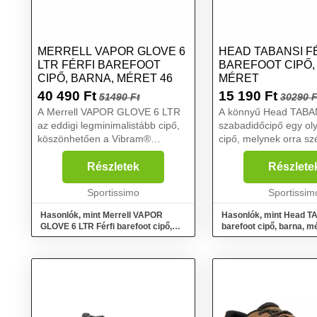
MERRELL VAPOR GLOVE 6
HEAD TABANSI F
LTR FÉRFI BAREFOOT
BAREFOOT CIPŐ,
CIPŐ, BARNA, MÉRET 46
MÉRET
40 490
Ft
15 190
Ft
51490 Ft
30290 F
A Merrell VAPOR GLOVE 6 LTR
A könnyű Head TABANS
az eddigi legminimalistább cipő,
szabadidőcipő egy ol
köszönhetően a Vibram®
cipő, melynek orra sz
EcoStep talpnak, amely
hogy a lábujjaknak b
tökéletesen illeszkedik a lábhoz
helyük talajfogás köz
Részletek
Részlete
és így fokozza a tapadást és a
Rugalmas talppal és k
tartósságot, a minőségi bőr f...
Sportissimo
középtalppal rendelkez
Sportissim
Hasonlók, mint Merrell VAPOR
Hasonlók, mint Head T
GLOVE 6 LTR Férfi barefoot cipő,
barefoot cipő, barna, m
barna, méret 46