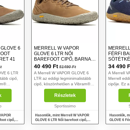
 GLOVE 6
MERRELL W VAPOR
MERRELL
FOOT
GLOVE 6 LTR NŐI
FÉRFI BA
RET 41
BAREFOOT CIPŐ, BARNA,
SÖTÉTKÉK
MÉRET 38.5
40 490
Ft
34 490
F
t
51490 Ft
OVE 6 LTR
A Merrell W VAPOR GLOVE 6
A Merrell 
tább cipő,
LTR az eddigi legminimalistább
Merrell edd
am®
cipő, köszönhetően a Vibram®
cipője. Ez 
ly
EcoStep talpnak, amely
talpnak kös
k a lábhoz
tökéletesen illeszkedik a lábhoz
tökéletesen 
k
Részletek
dást és a
és így fokozza a tapadást és a
maximális t
 bőr f...
o
tartósságot, a minőségi bőr...
Sportissimo
érdekében, 
l VAPOR
Hasonlók, mint Merrell W VAPOR
Hasonlók, m
oot cipő,
GLOVE 6 LTR Női barefoot cipő,
GLOVE 6 Férf
barna, méret 38.5
sötétkék, mé