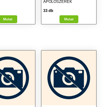
ÁPOLÓSZEREK
33 db
Mutat
Mutat