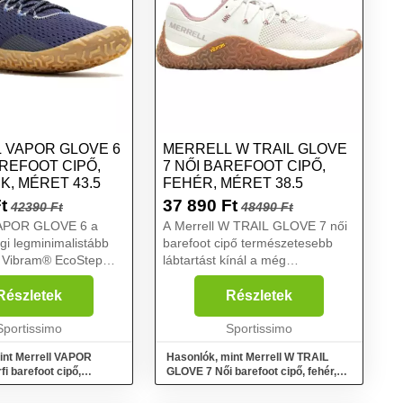
 VAPOR GLOVE 6
MERRELL W TRAIL GLOVE
REFOOT CIPŐ,
7 NŐI BAREFOOT CIPŐ,
, MÉRET 43.5
FEHÉR, MÉRET 38.5
t
37 890
Ft
42390 Ft
48490 Ft
VAPOR GLOVE 6 a
A Merrell W TRAIL GLOVE 7 női
igi legminimalistább
barefoot cipő természetesebb
a Vibram® EcoStep
lábtartást kínál a még
zönhető, amely
valósághűbb érzéshez. Ez a
illeszkedik a lábhoz a
vékony FloatPro Foam™ hab
Részletek
Részletek
apadás és tartósság
középtalpnak és a Vibram®
valamint a...
Sportissimo
EcoStep talpnak köszönhető,
Sportissimo
amely körül...
int Merrell VAPOR
Hasonlók, mint Merrell W TRAIL
i barefoot cipő,
GLOVE 7 Női barefoot cipő, fehér,
ret 43.5
méret 38.5