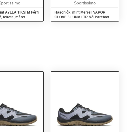
Sportissimo
érzést nyújt, mintha mezítláb...
Sportissimo
int AYLLA TIKSI M Férfi
Hasonlók, mint Merrell VAPOR
ő, fekete, méret
GLOVE 3 LUNA LTR Női barefoot
cipő, fekete, méret 38