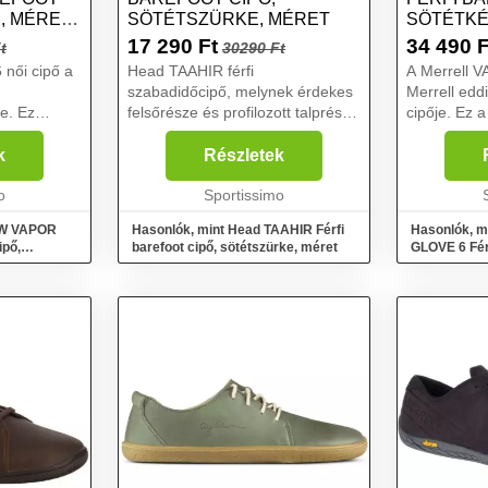
N, MÉRET
SÖTÉTSZÜRKE, MÉRET
SÖTÉTKÉ
17 290
Ft
34 490
F
t
30290 Ft
női cipő a
Head TAAHIR férfi
A Merrell 
szabadidőcipő, melynek érdekes
Merrell edd
je. Ez
felsőrésze és profilozott talprésze
cipője. Ez 
® EcoStep
téged is le fog nyűgözni. Ez a
talpnak kös
eli a
könnyű és rugalmas cipő kevlár
tökéletesen 
k
Részletek
izálja a
középtalppal rendelkezik, amely
maximális t
ágot,
o
megakadályozza, hogy ...
Sportissimo
érdekében, 
l W VAPOR
Hasonlók, mint Head TAAHIR Férfi
Hasonlók, m
ipő,
barefoot cipő, sötétszürke, méret
GLOVE 6 Férf
sötétkék, m