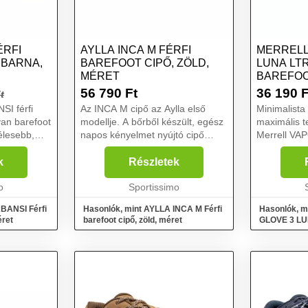
ÉRFI
AYLLA INCA M FÉRFI
MERRELL
 BARNA,
BAREFOOT CIPŐ, ZÖLD,
LUNA LTR
MÉRET
BAREFOO
MÉRET 4
56 790
Ft
36 190
F
t
I férfi
Az INCA M cipő az Aylla első
Minimalista
yan barefoot
modellje. A bőrből készült, egész
maximális t
élesebb,
napos kényelmet nyújtó cipő
Merrell V
őven legyen
ideális a tavaszi és őszi
LTR férfi ba
ben.
hónapokra. Minimális dizájn,
minőségű, p
k
Részletek
evlár
maximális gyaloglási élmény....
felsőréssze
ik...
o
Sportissimo
talppal rend
ABANSI Férfi
Hasonlók, mint AYLLA INCA M Férfi
Hasonlók, m
éret
barefoot cipő, zöld, méret
GLOVE 3 LUN
cipő, fekete