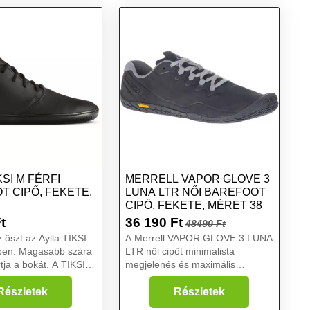
KSI M FÉRFI
MERRELL VAPOR GLOVE 3
T CIPŐ, FEKETE,
LUNA LTR NŐI BAREFOOT
CIPŐ, FEKETE, MÉRET 38
t
36 190
Ft
48490 Ft
 őszt az Aylla TIKSI
A Merrell VAPOR GLOVE 3 LUNA
őben. Magasabb szára
LTR női cipőt minimalista
tja a bokát. A TIKSI
megjelenés és maximális
nt kecsua nyelven,
teljesítmény jellemzi. Felsőrésze
d lábaidat a földön....
minőségi, puha bőrből készült,
Részletek
Részletek
vékony Vibram® talpa olyan