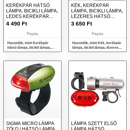
KERÉKPÁR HÁTSÓ
KÉK, KERÉKPÁR
LÁMPA, BICIKLI LÁMPA,
LÁMPA, BICIKLI LÁMPA,
LEDES KERÉKPÁR
LÉZERES HÁTSÓ
LÁMPA - KÖR
LÁMPA
4 490
Ft
3 650
Ft
Pepita
Pepita
Hasonlók, mint Kerékpár
Hasonlók, mint Kék, kerékpár
hátsó lámpa, bicikli lámpa,
lámpa, bicikli lámpa, lézeres
ledes kerékpár lámpa - Kör
hátsó lámpa
SIGMA MICRO LÁMPA
LÁMPA SZETT ELSŐ
ZÖLD / HÁTSÓ LÁMPA
LÁMPA HÁTSÓ