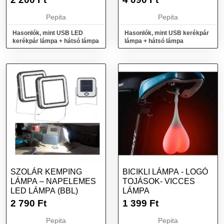
Pepita
Pepita
Hasonlók, mint USB LED
Hasonlók, mint USB kerékpár
kerékpár lámpa + hátsó lámpa
lámpa + hátsó lámpa
SZOLÁR KEMPING
BICIKLI LÁMPA - LOGÓ
LÁMPA – NAPELEMES
TOJÁSOK- VICCES
LED LÁMPA (BBL)
LÁMPA
2 790
Ft
1 399
Ft
Pepita
Pepita