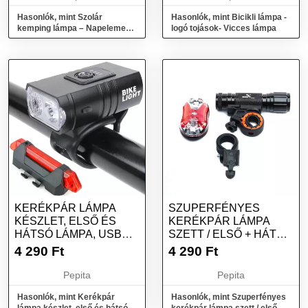
Hasonlók, mint Szolár
Hasonlók, mint Bicikli lámpa -
kemping lámpa – Napelemes
logó tojások- Vicces lámpa
led lámpa (BBL)
KERÉKPÁR LÁMPA
SZUPERFÉNYES
KÉSZLET, ELSŐ ÉS
KERÉKPÁR LÁMPA
HÁTSÓ LÁMPA, USB
SZETT / ELSŐ + HÁTSÓ
TÖLTÉS, FEKETE
LÁMPA
4 290
Ft
4 290
Ft
Pepita
Pepita
Hasonlók, mint Kerékpár
Hasonlók, mint Szuperfényes