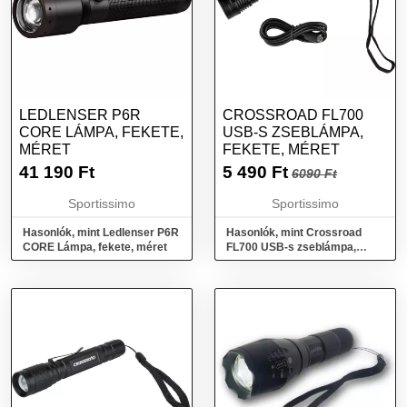
LEDLENSER P6R
CROSSROAD FL700
CORE LÁMPA, FEKETE,
USB-S ZSEBLÁMPA,
MÉRET
FEKETE, MÉRET
41 190
Ft
5 490
Ft
6090 Ft
Sportissimo
Sportissimo
Hasonlók, mint Ledlenser P6R
Hasonlók, mint Crossroad
CORE Lámpa, fekete, méret
FL700 USB-s zseblámpa,
fekete, méret