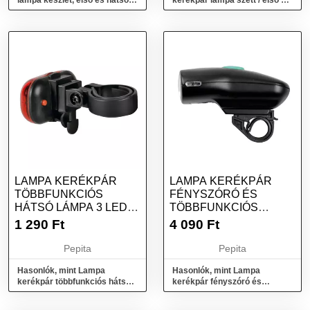
lámpa készlet, első és hátsó
kerékpár lámpa szett / első +
lámpa, USB töltés, fekete
hátsó lámpa
LAMPA KERÉKPÁR
LAMPA KERÉKPÁR
TÖBBFUNKCIÓS
FÉNYSZÓRÓ ÉS
HÁTSÓ LÁMPA 3 LED-
TÖBBFUNKCIÓS
ES
HÁTSÓ LÁMPA
1 290
Ft
4 090
Ft
KÉSZLET
Pepita
Pepita
Hasonlók, mint Lampa
Hasonlók, mint Lampa
kerékpár többfunkciós hátsó
kerékpár fényszóró és
lámpa 3 LED-es
többfunkciós hátsó lámpa
készlet