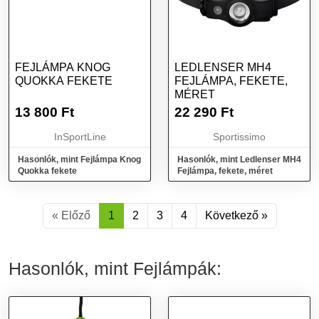
FEJLÁMPA KNOG
LEDLENSER MH4
QUOKKA FEKETE
FEJLÁMPA, FEKETE,
MÉRET
13 800
Ft
22 290
Ft
InSportLine
Sportissimo
Hasonlók, mint Fejlámpa Knog
Hasonlók, mint Ledlenser MH4
Quokka fekete
Fejlámpa, fekete, méret
« Előző
1
2
3
4
Következő »
Hasonlók, mint Fejlámpák: