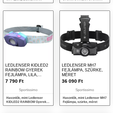
SENZOR Fejlámpa,
sötétszürke, méret
LEDLENSER KIDLED2
LEDLENSER MH7
RAINBOW GYEREK
FEJLÁMPA, SZÜRKE,
FEJLÁMPA, LILA,
MÉRET
MÉRET
7 790
Ft
36 090
Ft
Sportissimo
Sportissimo
Hasonlók, mint Ledlenser
Hasonlók, mint Ledlenser MH7
KIDLED2 RAINBOW Gyerek
Fejlámpa, szürke, méret
fejlámpa, lila, méret