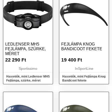
LEDLENSER MH5
FEJLÁMPA KNOG
FEJLÁMPA, SZÜRKE,
BANDICOOT FEKETE
MÉRET
22 290
Ft
19 400
Ft
Sportissimo
InSportLine
Hasonlók, mint Ledlenser MH5
Hasonlók, mint Fejlámpa Knog
Fejlámpa, szürke, méret
Bandicoot fekete