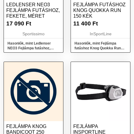
LEDLENSER NEO3
FEJLÁMPA FUTÁSHOZ
FEJLÁMPA FUTÁSHOZ,
KNOG QUOKKA RUN
FEKETE, MÉRET
150 KÉK
17 090
Ft
11 400
Ft
Sportissimo
InSportLine
Hasonlók, mint Ledlenser
Hasonlók, mint Fejlámpa
NEO3 Fejlámpa futáshoz,
futáshoz Knog Quokka Run
fekete, méret
150 kék
FEJLÁMPA KNOG
FEJLÁMPA
BANDICOOT 250
INSPORTLINE