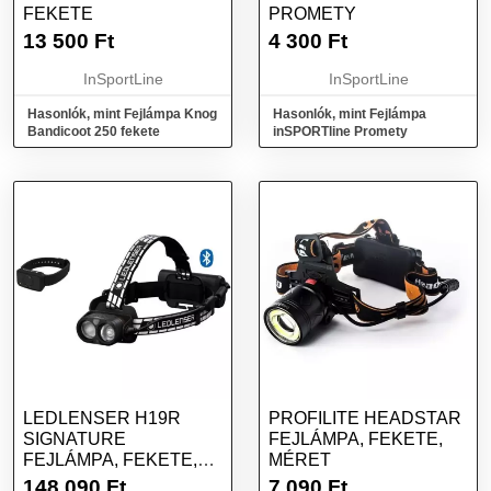
FEKETE
PROMETY
13 500
Ft
4 300
Ft
InSportLine
InSportLine
Hasonlók, mint Fejlámpa Knog
Hasonlók, mint Fejlámpa
Bandicoot 250 fekete
inSPORTline Promety
LEDLENSER H19R
PROFILITE HEADSTAR
SIGNATURE
FEJLÁMPA, FEKETE,
FEJLÁMPA, FEKETE,
MÉRET
MÉRET
148 090
Ft
7 090
Ft