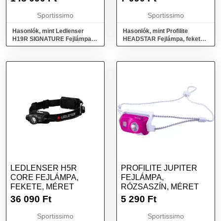
Sportissimo
Sportissimo
Hasonlók, mint Ledlenser
Hasonlók, mint Profilite
H19R SIGNATURE Fejlámpa,
HEADSTAR Fejlámpa, fekete,
fekete, méret
méret
LEDLENSER H5R
PROFILITE JUPITER
CORE FEJLÁMPA,
FEJLÁMPA,
FEKETE, MÉRET
RÓZSASZÍN, MÉRET
36 090
Ft
5 290
Ft
Sportissimo
Sportissimo