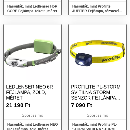
Hasonlók, mint Ledlenser H5R
Hasonlók, mint Profilite
CORE Fejlámpa, fekete, méret
JUPITER Fejlámpa, rózsaszín,
méret
LEDLENSER NEO 6R
PROFILITE PL-STORM
FEJLÁMPA, ZÖLD,
SVITILNA STORM
MÉRET
SENZOR FEJLÁMPA,
SÖTÉTSZÜRKE,
21 190
Ft
7 090
Ft
MÉRET
Sportissimo
Sportissimo
Hasonlók, mint Ledlenser NEO
Hasonlók, mint Profilite PL-
6R Fejlámpa, zöld, méret
STORM SVITILNA STORM