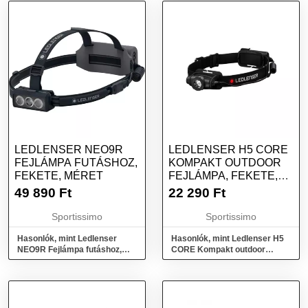
LEDLENSER NEO9R
LEDLENSER H5 CORE
FEJLÁMPA FUTÁSHOZ,
KOMPAKT OUTDOOR
FEKETE, MÉRET
FEJLÁMPA, FEKETE,
MÉRET
49 890
Ft
22 290
Ft
Sportissimo
Sportissimo
Hasonlók, mint Ledlenser
Hasonlók, mint Ledlenser H5
NEO9R Fejlámpa futáshoz,
CORE Kompakt outdoor
fekete, méret
fejlámpa, fekete, méret