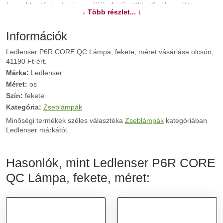
(nyomkövetéshez) is használják. Az újratölthető akkumulátor
↓ Több részlet... ↓
egyetlen feltöltéssel akár 120 órán át is világíthat. A zseblámpa
színes stroboszkóppal is fel van szerelve, és az IP5-nek
köszönhetően por- és fröccsenésálló.
Információk
Ledlenser P6R CORE QC Lámpa, fekete, méret vásárlása olcsón,
További információk>>
41190 Ft-ért.
Márka:
Ledlenser
Méret:
os
Szín:
fekete
Kategória:
Zseblámpák
Minőségi termékek széles választéka
Zseblámpák
kategóriában
Ledlenser márkától.
Hasonlók, mint Ledlenser P6R CORE
QC Lámpa, fekete, méret: