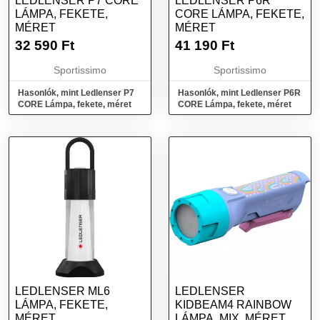
LEDLENSER P7 CORE
LEDLENSER P6R
LÁMPA, FEKETE,
CORE LÁMPA, FEKETE,
MÉRET
MÉRET
32 590
Ft
41 190
Ft
Sportissimo
Sportissimo
Hasonlók, mint Ledlenser P7
Hasonlók, mint Ledlenser P6R
CORE Lámpa, fekete, méret
CORE Lámpa, fekete, méret
LEDLENSER ML6
LEDLENSER
LÁMPA, FEKETE,
KIDBEAM4 RAINBOW
MÉRET
LÁMPA, MIX, MÉRET