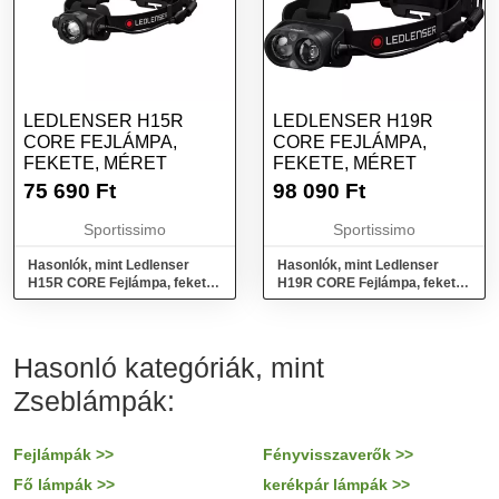
LEDLENSER H15R
LEDLENSER H19R
CORE FEJLÁMPA,
CORE FEJLÁMPA,
FEKETE, MÉRET
FEKETE, MÉRET
75 690
Ft
98 090
Ft
Sportissimo
Sportissimo
Hasonlók, mint Ledlenser
Hasonlók, mint Ledlenser
H15R CORE Fejlámpa, fekete,
H19R CORE Fejlámpa, fekete,
méret
méret
Hasonló kategóriák, mint
Zseblámpák:
Fejlámpák >>
Fényvisszaverők >>
Fő lámpák >>
kerékpár lámpák >>