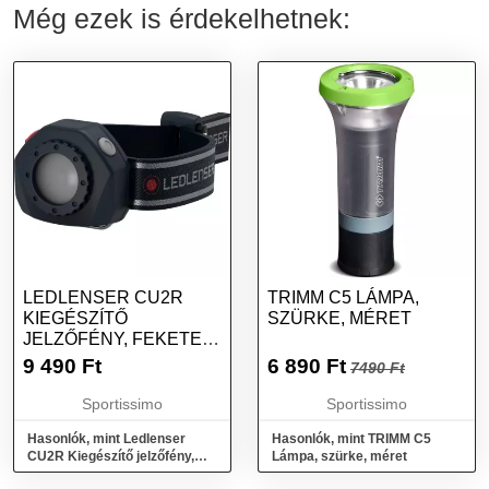
Még ezek is érdekelhetnek:
LEDLENSER CU2R
TRIMM C5 LÁMPA,
KIEGÉSZÍTŐ
SZÜRKE, MÉRET
JELZŐFÉNY, FEKETE,
MÉRET
9 490
Ft
6 890
Ft
7490 Ft
Sportissimo
Sportissimo
Hasonlók, mint Ledlenser
Hasonlók, mint TRIMM C5
CU2R Kiegészítő jelzőfény,
Lámpa, szürke, méret
fekete, méret