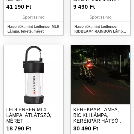
41 190
Ft
9 490
Ft
Sportissimo
Sportissimo
Hasonlók, mint Ledlenser ML6
Hasonlók, mint Ledlenser
Lámpa, fekete, méret
KIDBEAM4 RAINBOW Lámpa,
mix, méret
LEDLENSER ML4
KERÉKPÁR LÁMPA,
LÁMPA, ÁTLÁTSZÓ,
BICIKLI LÁMPA,
MÉRET
KERÉKPÁR HÁTSÓ
LÁMPA INDEXES
18 790
Ft
30 490
Ft
FUNKCIÓVAL