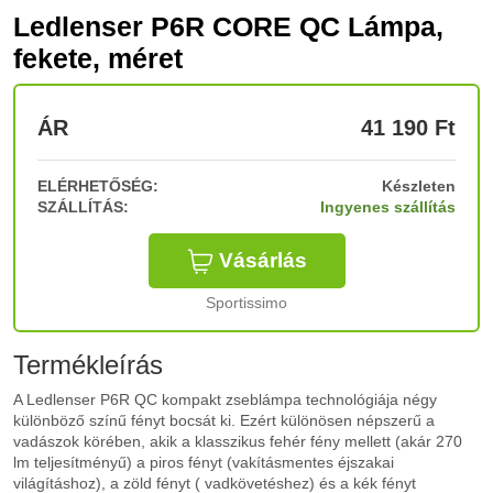
Ledlenser P6R CORE QC Lámpa,
fekete, méret
ÁR
41 190
Ft
ELÉRHETŐSÉG:
Készleten
SZÁLLÍTÁS:
Ingyenes szállítás
Vásárlás
Sportissimo
Termékleírás
A Ledlenser P6R QC kompakt zseblámpa technológiája négy
különböző színű fényt bocsát ki. Ezért különösen népszerű a
vadászok körében, akik a klasszikus fehér fény mellett (akár 270
lm teljesítményű) a piros fényt (vakításmentes éjszakai
világításhoz), a zöld fényt ( vadkövetéshez) és a kék fényt