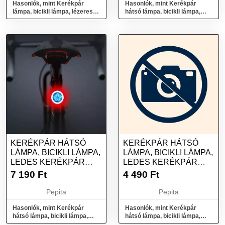
Hasonlók, mint Kerékpár
Hasonlók, mint Kerékpár
lámpa, bicikli lámpa, lézeres
hátsó lámpa, bicikli lámpa,
hátsó lámpa
ledes kerékpár lámpa - Szív
KERÉKPÁR HÁTSÓ
KERÉKPÁR HÁTSÓ
LÁMPA, BICIKLI LÁMPA,
LÁMPA, BICIKLI LÁMPA,
LEDES KERÉKPÁR
LEDES KERÉKPÁR
LÁMPA - CSILLAG
LÁMPA - KÖR
7 190
Ft
4 490
Ft
Pepita
Pepita
Hasonlók, mint Kerékpár
Hasonlók, mint Kerékpár
hátsó lámpa, bicikli lámpa,
hátsó lámpa, bicikli lámpa,
ledes kerékpár lámpa - Csillag
ledes kerékpár lámpa - Kör