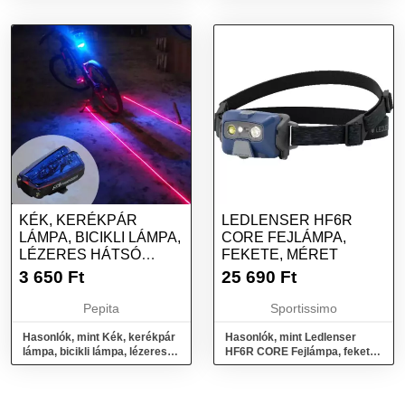
KÉK, KERÉKPÁR
LEDLENSER HF6R
LÁMPA, BICIKLI LÁMPA,
CORE FEJLÁMPA,
LÉZERES HÁTSÓ
FEKETE, MÉRET
LÁMPA
3 650
Ft
25 690
Ft
Pepita
Sportissimo
Hasonlók, mint Kék, kerékpár
Hasonlók, mint Ledlenser
lámpa, bicikli lámpa, lézeres
HF6R CORE Fejlámpa, fekete,
hátsó lámpa
méret