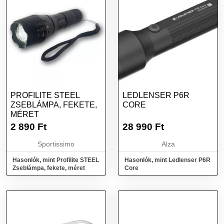
PROFILITE STEEL
LEDLENSER P6R
ZSEBLÁMPA, FEKETE,
CORE
MÉRET
2 890
Ft
28 990
Ft
Sportissimo
Alza
Hasonlók, mint Profilite STEEL
Hasonlók, mint Ledlenser P6R
Zseblámpa, fekete, méret
Core