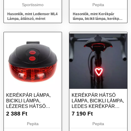
Sportissimo
Pepita
Hasonlók, mint Ledlenser ML4
Hasonlók, mint Kerékpár
Lámpa, átlátszó, méret
lámpa, bicikli lámpa, kerékpár
hátsó lámpa indexes
funkcióval
KERÉKPÁR LÁMPA,
KERÉKPÁR HÁTSÓ
BICIKLI LÁMPA,
LÁMPA, BICIKLI LÁMPA,
LÉZERES HÁTSÓ
LEDES KERÉKPÁR
LÁMPA
LÁMPA - SZÍV
2 388
Ft
7 190
Ft
Pepita
Pepita