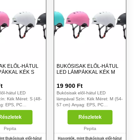
AK ELŐL-HÁTUL
BUKÓSISAK ELŐL-HÁTUL
PÁKKAL KÉK S
LED LÁMPÁKKAL KÉK M
t
19 900
Ft
lől-hátul LED
Bukósisak elől-hátul LED
ín: Kék Méret: S (48-
lámpával Szín: Kék Méret: M (54-
g: EPS, PC
57 cm) Anyag: EPS, PC
 lámpa: 150A/314A
Első/hátsó lámpa: 150A/314A
 teljesítmény:
Akkumulátor teljesítmény:
Részletek
Részletek
umulátor anyaga
750mAh Akkumulátor anyaga
Li-Polymer
Pepita
Beépített: Li-Polymer
Pepita
 Felhaszn...
Akkumulátor Felhasz...
nt Bukósisak elől-hátul
Hasonlók, mint Bukósisak elől-hátul