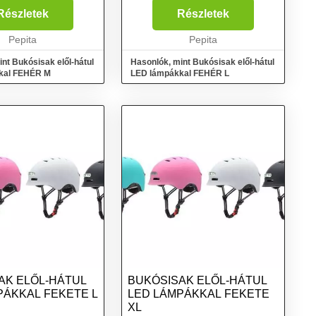
 teljesítmény:
Akkumulátor teljesítmény:
Részletek
Részletek
umulátor anyaga
750mAh Akkumulátor anyaga
Li-Polymer
Pepita
Beépített: Li-Polymer
Pepita
 Felh...
Akkumulátor Felha...
nt Bukósisak elől-hátul
Hasonlók, mint Bukósisak elől-hátul
kal FEHÉR M
LED lámpákkal FEHÉR L
AK ELŐL-HÁTUL
BUKÓSISAK ELŐL-HÁTUL
PÁKKAL FEKETE L
LED LÁMPÁKKAL FEKETE
XL