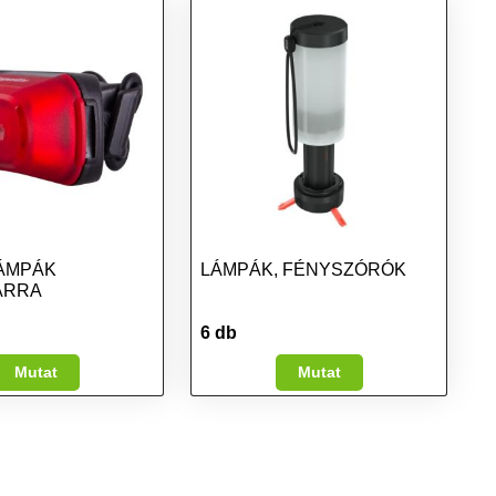
ÁMPÁK
LÁMPÁK, FÉNYSZÓRÓK
ÁRRA
6 db
Mutat
Mutat