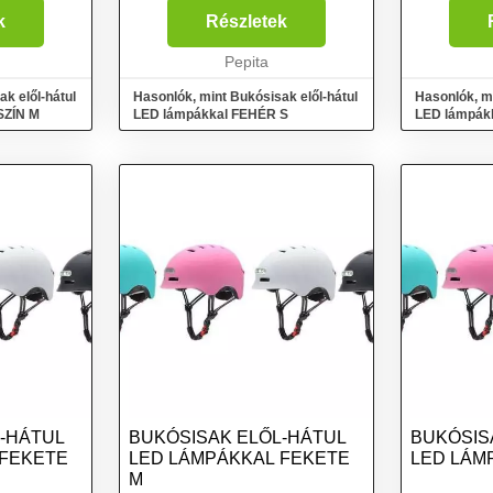
ény:
Akkumulátor teljesítmény:
Akkumulátor
k
Részletek
 anyaga
750mAh Akkumulátor anyaga
750mAh Akk
Beépített: Li-Polymer
Pepita
Beépített: 
Akkumulátor Felhas...
Akkumulátor
k elől-hátul
Hasonlók, mint Bukósisak elől-hátul
Hasonlók, mi
SZÍN M
LED lámpákkal FEHÉR S
LED lámpák
-HÁTUL
BUKÓSISAK ELŐL-HÁTUL
BUKÓSIS
 FEKETE
LED LÁMPÁKKAL FEKETE
LED LÁM
M