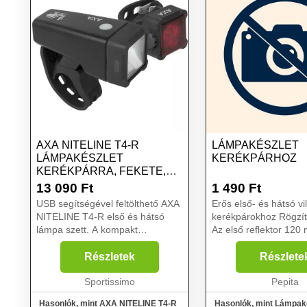
AXA NITELINE T4-R
LÁMPAKÉSZLET
LÁMPAKÉSZLET
KERÉKPÁRHOZ
KERÉKPÁRRA, FEKETE,
MÉRET
13 090
Ft
1 490
Ft
USB segítségével feltölthető AXA
Erős első- és hátsó vi
NITELINE T4-R első és hátsó
kerékpárokhoz Rögzítőkészlettel
lámpa szett. A kompakt
Az első reflektor 120 
kiszerelésben elől 1 LED dióda
képes bevilágítani Lámpakészlet
rejtőzködik, hátul pedig 4 LED
kerékpárhoz A kerékpározás egy
Részletek
Részlete
dióda található, mindkét esetben
veszélyes dolog, főle
nagy teljesítményű, h...
Sportissimo
nedvesebb, c...
Pepita
Hasonlók, mint AXA NITELINE T4-R
Hasonlók, mint Lámpak