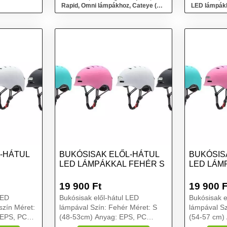
Rapid, Omni lámpákhoz, Cateye (C-
LED lámpák
2)
-HÁTUL
BUKÓSISAK ELŐL-HÁTUL
BUKÓSIS
LED LÁMPÁKKAL FEHÉR S
LED LÁM
19 900
Ft
19 900
F
LED
Bukósisak elől-hátul LED
Bukósisak e
szín Méret:
lámpával Szín: Fehér Méret: S
lámpával Sz
 EPS, PC
(48-53cm) Anyag: EPS, PC
(54-57 cm) Anyag: EPS, PC
0A/314A
Első/hátsó lámpa: 150A/314A
Első/hátsó