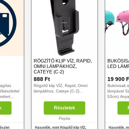
RÖGZÍTŐ KLIP VÍZ, RAPID,
BUKÓSIS
OMNI LÁMPÁKHOZ,
LED LÁM
CATEYE (C-2)
888
Ft
19 900
F
lágítás
Rögzítő klip VÍZ, Rapid, Omni
Bukósisak e
lámpákhoz, Cateye (C-2)...
lámpával Sz
métert
53cm) Anya
Első/hátsó
Akkumulátor
k
Részletek
g a
750mAh Akk
Pepita
Beépített: 
Akkumulátor
észlet
Hasonlók, mint Rögzítő klip VÍZ,
Hasonlók, mi