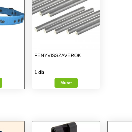
FÉNYVISSZAVERŐK
1 db
Mutat