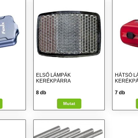
ELSŐ LÁMPÁK
HÁTSÓ L
KERÉKPÁRRA
KERÉKP
8 db
7 db
Mutat