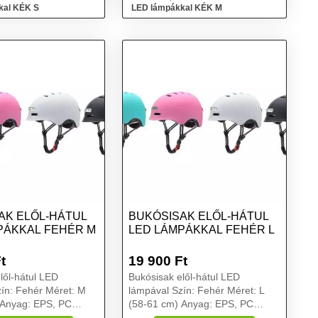
kal KÉK S
LED lámpákkal KÉK M
AK ELŐL-HÁTUL
BUKÓSISAK ELŐL-HÁTUL
PÁKKAL FEHÉR M
LED LÁMPÁKKAL FEHÉR L
t
19 900
Ft
lől-hátul LED
Bukósisak elől-hátul LED
ín: Fehér Méret: M
lámpával Szín: Fehér Méret: L
(58-61 cm) Anyag: EPS, PC
 lámpa: 150A/314A
Első/hátsó lámpa: 150A/314A