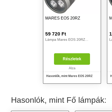
MARES EOS 20RZ
M
59 720
Ft
1
Lámpa Mares EOS 20RZ...
L
Részletek
Alza
Hasonlók, mint Mares EOS 20RZ
H
Hasonlók, mint Fő lámpák: