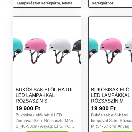
Lámpakészlet kerékpárra, fekete,
kerékpárhoz
méret
BUKÓSISAK ELŐL-HÁTUL
BUKÓSISAK ELŐL
LED LÁMPÁKKAL
LED LÁMPÁKKAL
RÓZSASZÍN S
RÓZSASZÍN M
19 900
Ft
19 900
Ft
Bukósisak elől-hátul LED
Bukósisak elől-hátul 
lámpával Szín: Rózsaszín Méret:
lámpával Szín: Rózsa
S (48-53cm) Anyag: EPS, PC
M (54-57 cm) Anyag:
Első/hátsó lámpa: 150A/314A
Első/hátsó lámpa: 15