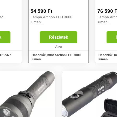
54 590
Ft
76 590
F
Z...
Lámpa Archon LED 3000
Lámpa Arc
lumen...
lumen...
k
Részletek
Alza
EOS 5RZ
Hasonlók, mint Archon LED 3000
Hasonlók, m
lumen
lumen