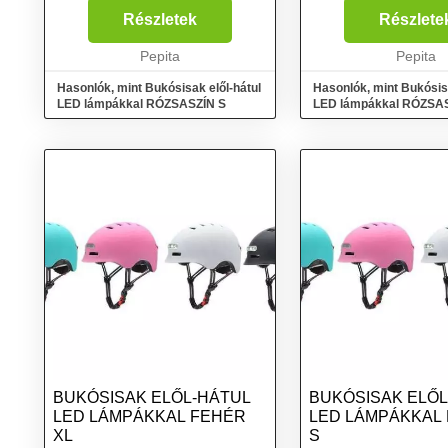
Akkumulátor teljesítmény:
Akkumulátor teljesítm
Részletek
Részlete
750mAh Akkumulátor anyaga
750mAh Akkumulátor
Beépített: Li-Polymer
Pepita
Beépített: Li-Polymer
Pepita
Akkumulátor Fe...
Akkumulátor F...
Hasonlók, mint Bukósisak elől-hátul
Hasonlók, mint Bukósisa
LED lámpákkal RÓZSASZÍN S
LED lámpákkal RÓZSA
BUKÓSISAK ELŐL-HÁTUL
BUKÓSISAK ELŐL
LED LÁMPÁKKAL FEHÉR
LED LÁMPÁKKAL
XL
S