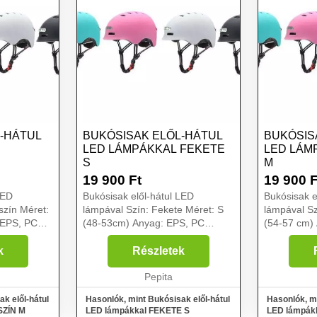
-HÁTUL
BUKÓSISAK ELŐL-HÁTUL
BUKÓSIS
LED LÁMPÁKKAL FEKETE
LED LÁM
S
M
19 900
Ft
19 900
F
LED
Bukósisak elől-hátul LED
Bukósisak e
szín Méret:
lámpával Szín: Fekete Méret: S
lámpával Sz
 EPS, PC
(48-53cm) Anyag: EPS, PC
(54-57 cm)
0A/314A
Első/hátsó lámpa: 150A/314A
Első/hátsó
ény:
Akkumulátor teljesítmény:
Akkumulátor
k
Részletek
 anyaga
750mAh Akkumulátor anyaga
750mAh Akk
Beépített: Li-Polymer
Pepita
Beépített: 
Akkumulátor Felha...
Akkumulátor
k elől-hátul
Hasonlók, mint Bukósisak elől-hátul
Hasonlók, mi
SZÍN M
LED lámpákkal FEKETE S
LED lámpák