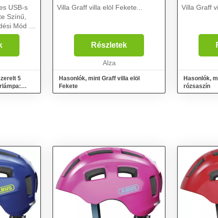
-es USB-s
Villa Graff villa elöl Fekete...
Villa Graff v
e Színű,
ési Mód 🚴‍♀️
! Eleged van
és
k
Részletek
s látnak az
Alza
zerelt 5
Hasonlók, mint Graff villa elöl
Hasonlók, min
rlámpa:
Fekete
rózsaszín