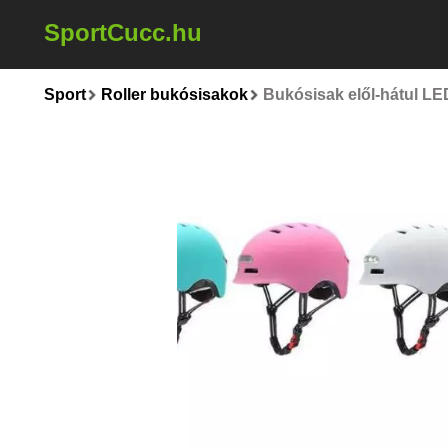
SportCucc.hu
Sport
Roller bukósisakok
Bukósisak elől-hátul L