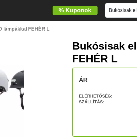
%
Kuponok
ED lámpákkal FEHÉR L
Bukósisak el
FEHÉR L
ÁR
ELÉRHETŐSÉG:
SZÁLLÍTÁS: