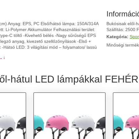
Informáci
1 cm) Anyag: EPS, PC Első/hátsó lámpa: 150A/314A
Bukósisak elől-
: Li-Polymer Akkumulátor Felhasználási terület:
Szállítás: 2500 F
 type-C töltő -Kivehető bélés -Nagy sűrűségű EPS
Kategória:
Spor
legző anyag, kivezető szellőzőnyílások -Első +
Minőségi termék
 -Hátsó LED: 3 világítási mód – folyamatos/ lassú
. ↓
lől-hátul LED lámpákkal FEHÉR