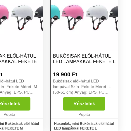
AK ELŐL-HÁTUL
BUKÓSISAK ELŐL-HÁTUL
PÁKKAL FEKETE
LED LÁMPÁKKAL FEKETE L
t
19 900
Ft
lől-hátul LED
Bukósisak elől-hátul LED
ín: Fekete Méret: M
lámpával Szín: Fekete Méret: L
 Anyag: EPS, PC
(58-61 cm) Anyag: EPS, PC
 lámpa: 150A/314A
Első/hátsó lámpa: 150A/314A
 teljesítmény:
Akkumulátor teljesítmény:
Részletek
Részletek
umulátor anyaga
750mAh Akkumulátor anyaga
Li-Polymer
Pepita
Beépített: Li-Polymer
Pepita
 Felh...
Akkumulátor Felh...
nt Bukósisak elől-hátul
Hasonlók, mint Bukósisak elől-hátul
kal FEKETE M
LED lámpákkal FEKETE L