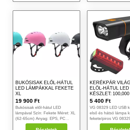
BUKÓSISAK ELŐL-HÁTUL
KERÉKPÁR VILÁG
LED LÁMPÁKKAL FEKETE
ELÖL-HÁTUL LED
XL
KÉSZLET: 100,00
ÉL...
19 900
Ft
5 400
Ft
Bukósisak elől-hátul LED
VG 08329 LED USB k
lámpával Szín: Fekete Méret: XL
első és hátsó lámpa k
(62-65cm) Anyag: EPS, PC
fekete/piros VG 08329 LED USB
Első/hátsó lámpa: 150A/314A
kerékpár első és hát
Akkumulátor teljesítmény:
készlet, fekete/piros Kiváló
Részletek
Részlete