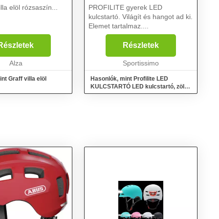
illa elöl rózsaszín...
PROFILITE gyerek LED
kulcstartó. Világít és hangot ad ki.
Elemet tartalmaz....
Részletek
Részletek
Alza
Sportissimo
t Graff villa elöl
Hasonlók, mint Profilite LED
KULCSTARTÓ LED kulcstartó, zöld,
méret