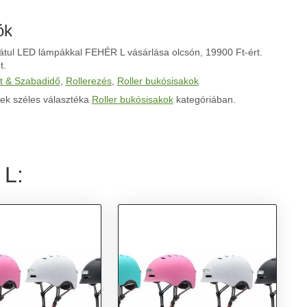
ók
hátul LED lámpákkal FEHÉR L vásárlása olcsón, 19900 Ft-ért.
t.
t & Szabadidő
,
Rollerezés
,
Roller bukósisakok
ek széles választéka
Roller bukósisakok
kategóriában.
 L: