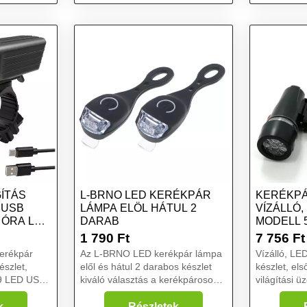
ÍTÁS
L-BRNO LED KERÉKPÁR
KERÉKPÁ
 USB
LÁMPA ELÖL HÁTUL 2
VÍZÁLLÓ,
0 ÓRA LED
DARAB
MODELL 5
LED...
1 790
Ft
7 756
Ft
erékpár
Az L-BRNO LED kerékpár lámpa
Vízálló, LE
észlet,
elől és hátul 2 darabos készlet
készlet, els
kiváló választás a kerékpárosok
világítási 
só lámpa
számára. Ezek a lámpák
praktikus rö
nemcsak a kerékpár elejét,
kerékpárhoz
k
Részletek