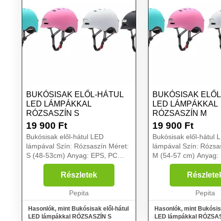
BUKÓSISAK ELŐL-HÁTUL
BUKÓSISAK ELŐL
LED LÁMPÁKKAL
LED LÁMPÁKKAL
RÓZSASZÍN S
RÓZSASZÍN M
19 900
Ft
19 900
Ft
Bukósisak elől-hátul LED
Bukósisak elől-hátul 
lámpával Szín: Rózsaszín Méret:
lámpával Szín: Rózsa
S (48-53cm) Anyag: EPS, PC
M (54-57 cm) Anyag:
Első/hátsó lámpa: 150A/314A
Első/hátsó lámpa: 15
Akkumulátor teljesítmény:
Akkumulátor teljesítm
Részletek
Részlete
750mAh Akkumulátor anyaga
750mAh Akkumulátor
Beépített: Li-Polymer
Pepita
Beépített: Li-Polymer
Pepita
Akkumulátor Fe...
Akkumulátor F...
Hasonlók, mint Bukósisak elől-hátul
Hasonlók, mint Bukósisa
LED lámpákkal RÓZSASZÍN S
LED lámpákkal RÓZSA