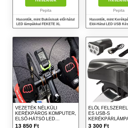
750mAh Akkumulátor anyaga
minőségű anyagokból 
Beépített: Li-Polymer
Pepita
kerékpárlámpa, mely b
Pepita
Akkumulátor Felh...
Hasonlók, mint Bukósisak elől-hátul
Hasonlók, mint Kerékpá
LED lámpákkal FEKETE XL
Elöl-Hátul LED USB Kés
100,000 Óra LED Él...
VEZETÉK NÉLKÜLI
ELÖL FELSZERELT
KERÉKPÁROS KOMPUTER,
ES USB-S
ELSŐ-HÁTSÓ LED
KERÉKPÁRLÁMPA
LÁMPÁKKAL ÉS...
FEKETE SZÍNŰ, IPX
13 850
Ft
3 300
Ft