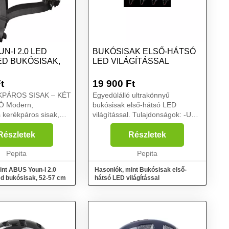
N-I 2.0 LED
BUKÓSISAK ELSŐ-HÁTSÓ
ED BUKÓSISAK,
LED VILÁGÍTÁSSAL
t
19 900
Ft
PÁROS SISAK – KÉT
Egyedülálló ultrakönnyű
rn,
bukósisak első-hátsó LED
 kerékpáros sisak,
világítással. Tulajdonságok: -USB
 egyszerre két
töltő -Kivehető bélés -Nagy
lenyűgözni. A Youn-I
sűrűségű EPS anyag -Könnyű,
Részletek
Részletek
l az ABUS áthidalja a
kényelmes -Puha belső anyag
 fiatalok számára
Pepita
-Állítható fejpánt -Légáteres...
Pepita
int ABUS Youn-I 2.0
Hasonlók, mint Bukósisak első-
ed bukósisak, 52-57 cm
hátsó LED világítással