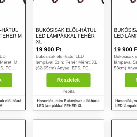
-HÁTUL
BUKÓSISAK ELŐL-HÁTUL
BUKÓSIS
 FEHÉR M
LED LÁMPÁKKAL FEHÉR
LED LÁM
XL
19 900
Ft
19 900
F
LED
Bukósisak elől-hátul LED
Bukósisak e
 Méret: M
lámpával Szín: Fehér Méret: XL
lámpával Sz
(62-65cm) Anyag: EPS, PC
53cm) Anya
0A/314A
Első/hátsó lámpa: 150A/314A
Első/hátsó
ény:
Akkumulátor teljesítmény:
Akkumulátor
k
Részletek
 anyaga
750mAh Akkumulátor anyaga
750mAh Akk
Beépített: Li-Polymer
Pepita
Beépített: 
Akkumulátor Felha...
Akkumulátor
k elől-hátul
Hasonlók, mint Bukósisak elől-hátul
Hasonlók, mi
 M
LED lámpákkal FEHÉR XL
LED lámpák