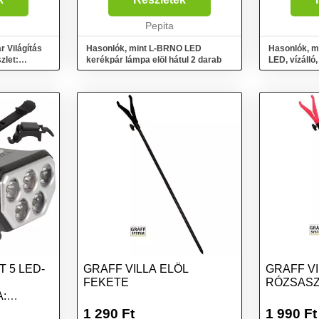
készült
hanem a hátulját is hatékonyan
iz...
megvilágítják, így biztons...
Pepita
r Világítás
Hasonlók, mint L-BRNO LED
Hasonlók, m
zlet:
kerékpár lámpa elöl hátul 2 darab
LED, vízálló,
Led elől 9 Le
 5 LED-
GRAFF VILLA ELÖL
GRAFF VI
FEKETE
RÓZSASZ
:
-4...
1 290
Ft
1 990
Ft