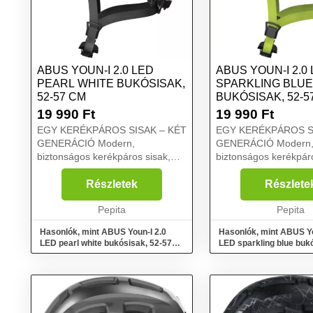
ABUS YOUN-I 2.0 LED
ABUS YOUN-I 2.0
PEARL WHITE BUKÓSISAK,
SPARKLING BLUE
52-57 CM
BUKÓSISAK, 52-5
19 990
Ft
19 990
Ft
EGY KERÉKPÁROS SISAK – KÉT
EGY KERÉKPÁROS S
GENERÁCIÓ Modern,
GENERÁCIÓ Modern,
biztonságos kerékpáros sisak,
biztonságos kerékpáro
amely képes egyszerre két
amely képes egyszerr
generációt lenyűgözni. A Youn-I
generációt lenyűgözni
Részletek
Részlete
2.0 modellel az ABUS áthidalja a
2.0 modellel az ABUS 
felnőttek és fiatalok számára
Pepita
felnőttek és fiatalok 
Pepita
kés...
kés...
Hasonlók, mint ABUS Youn-I 2.0
Hasonlók, mint ABUS Yo
LED pearl white bukósisak, 52-57
LED sparkling blue bukó
cm
57 cm