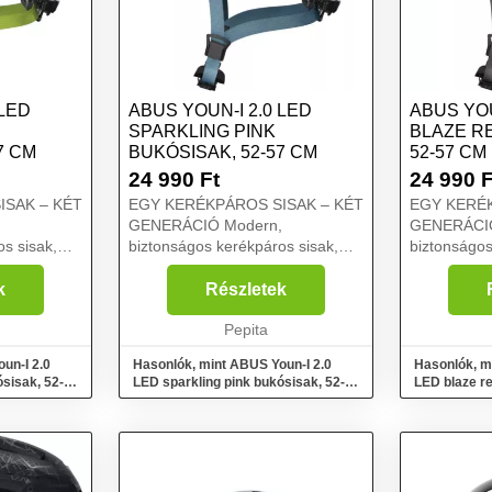
 LED
ABUS YOUN-I 2.0 LED
ABUS YOU
SPARKLING PINK
BLAZE R
7 CM
BUKÓSISAK, 52-57 CM
52-57 CM
24 990
Ft
24 990
F
ISAK – KÉT
EGY KERÉKPÁROS SISAK – KÉT
EGY KERÉK
GENERÁCIÓ Modern,
GENERÁCIÓ Mode
s sisak,
biztonságos kerékpáros sisak,
biztonságos
e két
amely képes egyszerre két
amely képes
. A Youn-I
generációt lenyűgözni. A Youn-I
generációt 
k
Részletek
áthidalja a
2.0 modellel az ABUS áthidalja a
2.0 modelle
számára
felnőttek és fiatalok számára
Pepita
felnőttek és
kés...
kés...
un-I 2.0
Hasonlók, mint ABUS Youn-I 2.0
Hasonlók, m
sisak, 52-
LED sparkling pink bukósisak, 52-
LED blaze r
57 cm