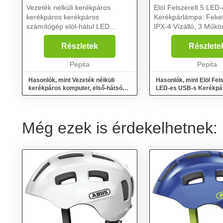
Vezeték nélküli kerékpáros
Elöl Felszerelt 5 LED
kerékpáros kerékpáros
Kerékpárlámpa: Feket
számítógép elöl-hátul LED
IPX-4 Vízálló, 3 Működ
lámpákkal és kürttel, LCD kijelző,
Kedves biciklis társak
LI-On 4000 mAh akkumulátor,
abból, hogy a sötéted
Részletek
Részlete
Sebességmérő, Stopperóra,
beálltával alig látsz é
Kalória- és zsírégető számláló,
Pepita
utakon? Jó ...
Pepita
Akku...
Hasonlók, mint Vezeték nélküli
Hasonlók, mint Elöl Fels
kerékpáros komputer, első-hátsó
LED-es USB-s Kerékpá
LED lámpákkal és...
Fekete Színű, IPX-4...
Még ezek is érdekelhetnek: