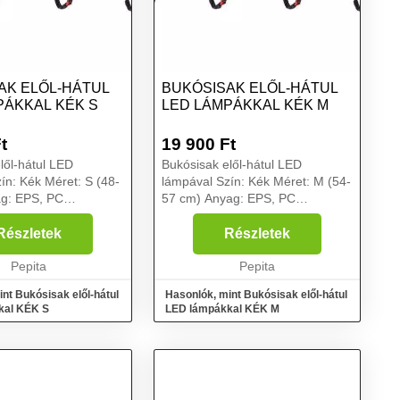
AK ELŐL-HÁTUL
BUKÓSISAK ELŐL-HÁTUL
PÁKKAL KÉK S
LED LÁMPÁKKAL KÉK M
t
19 900
Ft
lől-hátul LED
Bukósisak elől-hátul LED
ín: Kék Méret: S (48-
lámpával Szín: Kék Méret: M (54-
g: EPS, PC
57 cm) Anyag: EPS, PC
 lámpa: 150A/314A
Első/hátsó lámpa: 150A/314A
 teljesítmény:
Akkumulátor teljesítmény:
Részletek
Részletek
umulátor anyaga
750mAh Akkumulátor anyaga
Li-Polymer
Pepita
Beépített: Li-Polymer
Pepita
 Felhaszn...
Akkumulátor Felhasz...
nt Bukósisak elől-hátul
Hasonlók, mint Bukósisak elől-hátul
kal KÉK S
LED lámpákkal KÉK M