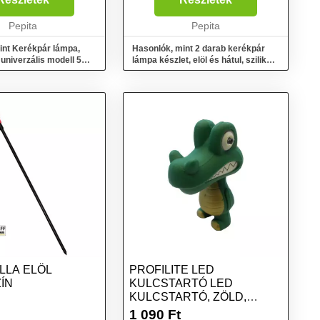
Mindkét lámpa 3 világítási
Pepita
móddal rendelkezi...
Pepita
int Kerékpár lámpa,
Hasonlók, mint 2 darab kerékpár
 univerzális modell 5
lámpa készlet, elöl és hátul, szilikon,
d...
4x3,3x6,...
LLA ELÖL
PROFILITE LED
ÍN
KULCSTARTÓ LED
KULCSTARTÓ, ZÖLD,
MÉRET
1 090
Ft