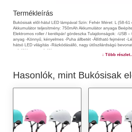
Termékleírás
Bukósisak elől-hátul LED lámpával Szín: Fehér Méret: L (58-6
Akkumulátor teljesítmény: 750mAh Akkumulátor anyaga Beépített
Elektromos roller / kerékpár/ gördeszka Tulajdonságok: -USB –
anyag -Könnyű, kényelmes -Puha állbetét -Állítható fejméret -Lé
hátsó LED világítás -Rázkódásálló, nagy ütőszilárdságú bevonat
pulzáló/gyors pulzáló
↓ Több részlet..
További információk>>
Hasonlók, mint Bukósisak e