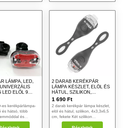
R LÁMPA, LED,
2 DARAB KERÉKPÁR
 UNIVERZÁLIS
LÁMPA KÉSZLET, ELÖL ÉS
 LED ELŐL 9
HÁTUL, SZILIKON,
4X3,3X6,...
1 690
Ft
D-es kerékpárlámpa-
2 darab kerékpár lámpa készlet,
ő és hátsó, több
elöl és hátul, szilikon, 4x3,3x6,5
üzemmóddal és
cm, fekete Két szilikon
gzítővel a
kerékpáros lámpa készlet. Növeli
....
a közúti biztonságot sötétben.
Részletek
Részletek