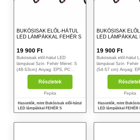
BUKÓSISAK ELŐL-HÁTUL
BUKÓSISAK ELŐL
LED LÁMPÁKKAL FEHÉR S
LED LÁMPÁKKAL
19 900
Ft
19 900
Ft
Bukósisak elől-hátul LED
Bukósisak elől-hátul 
lámpával Szín: Fehér Méret: S
lámpával Szín: Fehér
(48-53cm) Anyag: EPS, PC
(54-57 cm) Anyag: EPS, PC
Első/hátsó lámpa: 150A/314A
Első/hátsó lámpa: 15
Akkumulátor teljesítmény:
Akkumulátor teljesítm
Részletek
Részlete
750mAh Akkumulátor anyaga
750mAh Akkumulátor
Beépített: Li-Polymer
Pepita
Beépített: Li-Polymer
Pepita
Akkumulátor Felhas...
Akkumulátor Felh...
Hasonlók, mint Bukósisak elől-hátul
Hasonlók, mint Bukósisa
LED lámpákkal FEHÉR S
LED lámpákkal FEHÉR