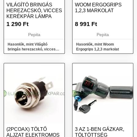
VILÁGÍTÓ BRINGÁS
WOOM ERGOGRIPS
HEREZACSKÓ, VICCES
1,2,3 MARKOLAT
KERÉKPÁR LÁMPA
1 290
Ft
8 991
Ft
Pepita
Pepita
Hasonlók, mint Világító
Hasonlók, mint Woom
bringás herezacskó, vicces
Ergogrips 1,2,3 markolat
kerékpár lámpa
(2PCOAX) TÖLTŐ
3 AZ 1-BEN GÁZKAR,
ALJZAT ELEKTROMOS
TÖLTÖTTSÉG