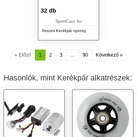
32 db
SportCucc.hu
Összes Kerékpár nyereg
« Előző
1
2
3
…
90
Következő »
Hasonlók, mint Kerékpár alkatrészek: