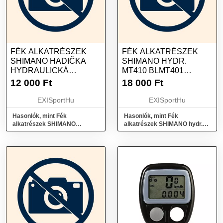
FÉK ALKATRÉSZEK
FÉK ALKATRÉSZEK
SHIMANO HADIČKA
SHIMANO HYDR.
HYDRAULICKÁ
MT410 BLMT401
1700MM M9120 8120
BRMT410 ZADNÁ PM
12 000
Ft
18 000
Ft
7120
1700MM HAD.+PLAT.
B01S
EXISportHu
EXISportHu
Hasonlók, mint Fék
Hasonlók, mint Fék
alkatrészek SHIMANO
alkatrészek SHIMANO hydr.
Hadička hydraulická 1700mm
MT410 BLMT401 BRMT410
M9120 8120 7120
zadná PM 1700mm had.+plat.
B01S