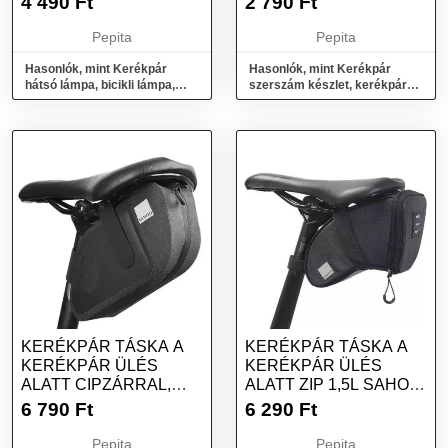
4 490
Ft
2 790
Ft
SZERSZÁM
Pepita
Pepita
Hasonlók, mint Kerékpár
Hasonlók, mint Kerékpár
hátsó lámpa, bicikli lámpa,
szerszám készlet, kerékpár
ledes kerékpár lámpa - Kör
szerszám, bicikli szerszám
KERÉKPÁR TÁSKA A
KERÉKPÁR TÁSKA A
KERÉKPÁR ÜLÉS
KERÉKPÁR ÜLÉS
ALATT CIPZÁRRAL,
ALATT ZIP 1,5L SAHOO
VÍZÁLLÓ 0,8L SAHO...
131470L-SA-VAL
6 790
Ft
6 290
Ft
Pepita
Pepita