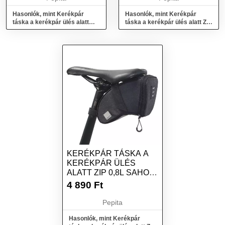
Hasonlók, mint Kerékpár
Hasonlók, mint Kerékpár
táska a kerékpár ülés alatt
táska a kerékpár ülés alatt ZIP
cipzárral, vízálló 0,8l Saho...
1,5L Sahoo 131470L-SA-val
KERÉKPÁR TÁSKA A
KERÉKPÁR ÜLÉS
ALATT ZIP 0,8L SAHOO
131470S-SA-VAL
4 890
Ft
Pepita
Hasonlók, mint Kerékpár