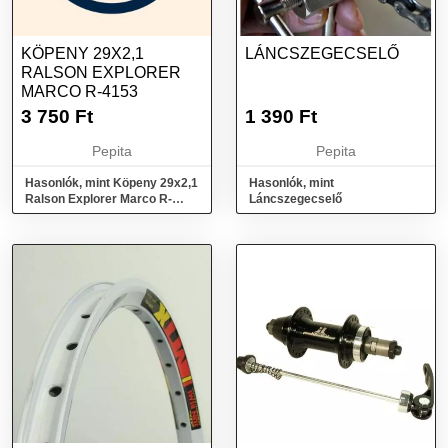
KÖPENY 29X2,1
LÁNCSZEGECSELŐ
RALSON EXPLORER
MARCO R-4153
3 750
Ft
1 390
Ft
Pepita
Pepita
Hasonlók, mint Köpeny 29x2,1
Hasonlók, mint
Ralson Explorer Marco R-
Láncszegecselő
4153