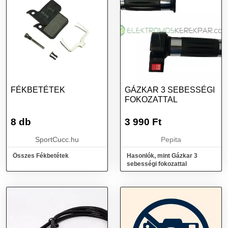
FÉKBETÉTEK
GÁZKAR 3 SEBESSÉGI
FOKOZATTAL
8 db
3 990
Ft
SportCucc.hu
Pepita
Összes Fékbetétek
Hasonlók, mint Gázkar 3
sebességi fokozattal