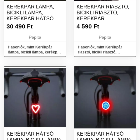
KERÉKPÁR LÁMPA,
KERÉKPÁR RIASZTÓ,
BICIKLI LÁMPA,
BICIKLI RIASZTÓ,
KERÉKPÁR HÁTSÓ
KERÉKPÁR
LÁMPA INDEXES
LOPÁSGÁTLÓ
30 490
Ft
4 590
Ft
FUNKCIÓVAL
Pepita
Pepita
Hasonlók, mint Kerékpár
Hasonlók, mint Kerékpár
lámpa, bicikli lámpa, kerékpár
riasztó, bicikli riasztó,
hátsó lámpa indexes
kerékpár lopásgátló
funkcióval
KERÉKPÁR HÁTSÓ
KERÉKPÁR HÁTSÓ
LÁMPA, BICIKLI LÁMPA,
LÁMPA, BICIKLI LÁMPA,