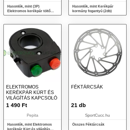
Hasonlók, mint (3P)
Hasonlók, mint Kerékpár
Elektromos kerékpár töltő
kormány fogantyú (2db)
vezeték, szögletes dugóval
ELEKTROMOS
FÉKTÁRCSÁK
KERÉKPÁR KÜRT ÉS
VILÁGÍTÁS KAPCSOLÓ
1 490
Ft
21 db
Pepita
SportCucc.hu
Hasonlók, mint Elektromos
Összes Féktárcsák
kerékpár Kürt és világítás