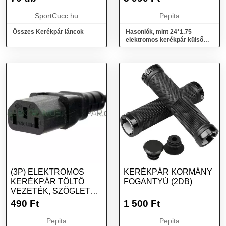
SportCucc.hu
Pepita
Összes Kerékpár láncok
Hasonlók, mint 24*1.75
elektromos kerékpár külső
gumi (köpeny)
(3P) ELEKTROMOS
KERÉKPÁR KORMÁNY
KERÉKPÁR TÖLTŐ
FOGANTYÚ (2DB)
VEZETÉK, SZÖGLETES
DUGÓVAL
490
Ft
1 500
Ft
Pepita
Pepita