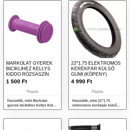
MARKOLAT GYEREK
22*1.75 ELEKTROMOS
BICIKLIHEZ KELLYS
KERÉKPÁR KÜLSŐ
KIDDO RÓZSASZÍN
GUMI (KÖPENY)
1 500
Ft
4 990
Ft
Pepita
Pepita
Hasonlók, mint Markolat
Hasonlók, mint 22*1.75
gyerek biciklihez Kellys Kiddo
elektromos kerékpár külső
rózsaszín
gumi (köpeny)