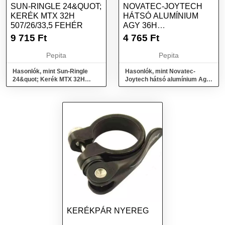
SUN-RINGLE 24&QUOT;
NOVATEC-JOYTECH
KERÉK MTX 32H
HÁTSÓ ALUMÍNIUM
507/26/33,5 FEHÉR
AGY 36H
GYORSZÁRAS JY-
9 715
Ft
4 765
Ft
752DSE
Pepita
Pepita
Hasonlók, mint Sun-Ringle
Hasonlók, mint Novatec-
24&quot; Kerék MTX 32H
Joytech hátsó alumínium Agy
507/26/33,5 fehér
36H gyorszáras JY-752DSE
KERÉKPÁR NYEREG