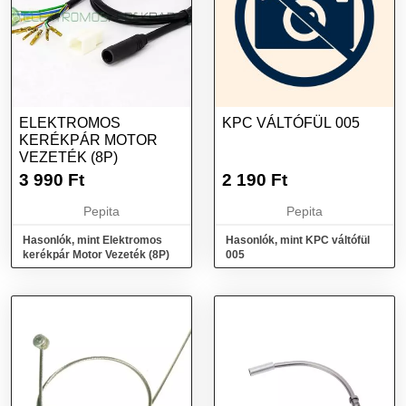
ELEKTROMOS
KPC VÁLTÓFÜL 005
KERÉKPÁR MOTOR
VEZETÉK (8P)
3 990
Ft
2 190
Ft
Pepita
Pepita
Hasonlók, mint Elektromos
Hasonlók, mint KPC váltófül
kerékpár Motor Vezeték (8P)
005