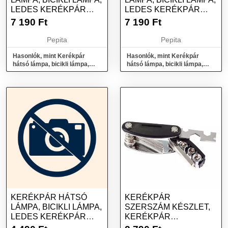
LEDES KERÉKPÁR
LEDES KERÉKPÁR
LÁMPA - SZÍV
LÁMPA - CSILLAG
7 190
Ft
7 190
Ft
Pepita
Pepita
Hasonlók, mint Kerékpár
Hasonlók, mint Kerékpár
hátsó lámpa, bicikli lámpa,
hátsó lámpa, bicikli lámpa,
ledes kerékpár lámpa - Szív
ledes kerékpár lámpa - Csillag
KERÉKPÁR HÁTSÓ
KERÉKPÁR
LÁMPA, BICIKLI LÁMPA,
SZERSZÁM KÉSZLET,
LEDES KERÉKPÁR
KERÉKPÁR
LÁMPA - KÖR
SZERSZÁM, BICIKLI