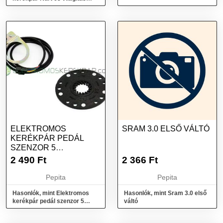
kapcsoló
ELEKTROMOS
SRAM 3.0 ELSŐ VÁLTÓ
KERÉKPÁR PEDÁL
SZENZOR 5
MÁGNESSEL (PAS)
2 490
Ft
2 366
Ft
Pepita
Pepita
Hasonlók, mint Elektromos
Hasonlók, mint Sram 3.0 első
kerékpár pedál szenzor 5
váltó
mágnessel (PAS)