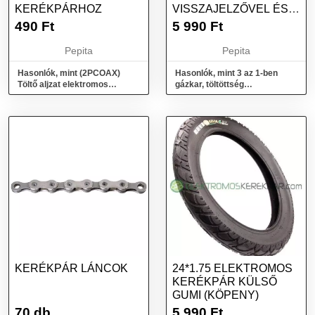
KERÉKPÁRHOZ
VISSZAJELZŐVEL ÉS
GYÚJTÁSKAPCSOLÓVAL
490
Ft
5 990
Ft
Pepita
Pepita
Hasonlók, mint (2PCOAX)
Hasonlók, mint 3 az 1-ben
Töltő aljzat elektromos
gázkar, töltöttség
kerékpárhoz
visszajelzővel és
gyújtáskapcsolóval
KERÉKPÁR LÁNCOK
24*1.75 ELEKTROMOS
KERÉKPÁR KÜLSŐ
GUMI (KÖPENY)
70 db
5 990
Ft