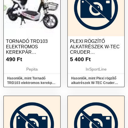
TORNADÓ TRD103
PLEXI RÖGZÍTŐ
ELEKTROMOS
ALKATRÉSZEK W-TEC
KEREKPÁR
CRUDER
ALKATRÉSZEK
BUKÓSISAKHOZ
490
Ft
5 400
Ft
Pepita
InSportLine
Hasonlók, mint Tornadó
Hasonlók, mint Plexi rögzítő
TRD103 elektromos kerekpár
alkatrészek W-TEC Cruder
alkatrészek
bukósisakhoz