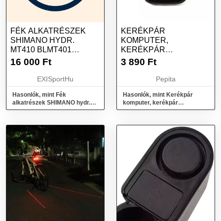
FÉK ALKATRÉSZEK
KERÉKPÁR
SHIMANO HYDR.
KOMPUTER,
MT410 BLMT401
KERÉKPÁR
BRMT410 PREDNÁ PM
KILOMÉTERÓRA,
16 000
Ft
3 890
Ft
1000MM HAD.+PLAT.
KERÉKPÁR
B01S
SEBESSÉGMÉRŐ,...
EXISportHu
Pepita
Hasonlók, mint Fék
Hasonlók, mint Kerékpár
alkatrészek SHIMANO hydr.
komputer, kerékpár
MT410 BLMT401 BRMT410
kilométeróra, kerékpár
predná PM 1000mm had.+plat.
sebességmérő,...
B01S