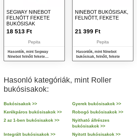
SEGWAY NINEBOT
NINEBOT BUKÓSISAK,
FELNŐTT FEKETE
FELNŐTT, FEKETE
BUKÓSISAK
18 513
Ft
21 399
Ft
Pepita
Pepita
Hasonlók, mint Segway
Hasonlók, mint Ninebot
Ninebot felnőtt fekete
bukósisak, felnőtt, fekete
bukósisak
Hasonló kategóriák, mint Roller
bukósisakok:
Bukósisakok >>
Gyerek bukósisakok >>
Kerékpáros bukósisakok >>
Robogó bukósisakok >>
2 az 1-ben bukósisakok >>
Nyitható állrészes
bukósisakok >>
Integrált bukósisakok >>
Nyitott bukósisakok >>