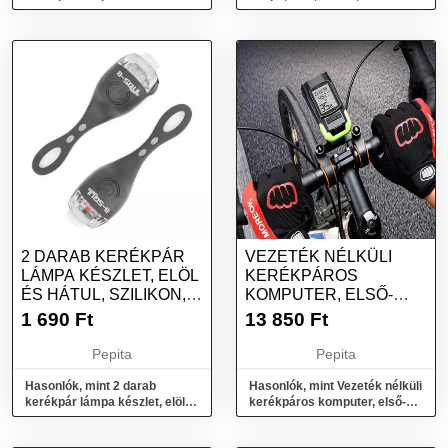
darab
univerzális modell 5 Led elől 9
Led...
2 DARAB KERÉKPÁR
VEZETÉK NÉLKÜLI
LÁMPA KÉSZLET, ELÖL
KERÉKPÁROS
ÉS HÁTUL, SZILIKON,
KOMPUTER, ELSŐ-
4X3,3X6,...
HÁTSÓ LED
1 690
Ft
13 850
Ft
LÁMPÁKKAL ÉS...
Pepita
Pepita
Hasonlók, mint 2 darab
Hasonlók, mint Vezeték nélküli
kerékpár lámpa készlet, elöl
kerékpáros komputer, első-
és hátul, szilikon, 4x3,3x6,...
hátsó LED lámpákkal és...