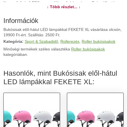
Nagy sűrűségű EPS anyag -Könnyű, kényelmes -Puha állbetét
↓ Több részlet... ↓
-Állítható fejméret -Lélegző anyag, kivezető szellőzőnyílások -Első
+ hátsó LED világítás -Rázkódásálló, nagy ütőszilárdságú bevonat
-Hátsó LED: 3 világítási mód – folyamatos/ lassú pulzáló/gyors
Információk
pulzáló
Bukósisak elől-hátul LED lámpákkal FEKETE XL vásárlása olcsón,
19900 Ft-ért. Szállítás: 2500 Ft.
További információk>>
Kategória:
Sport & Szabadidő
,
Rollerezés
,
Roller bukósisakok
Minőségi termékek széles választéka
Roller bukósisakok
kategóriában.
Hasonlók, mint Bukósisak elől-hátul
LED lámpákkal FEKETE XL: