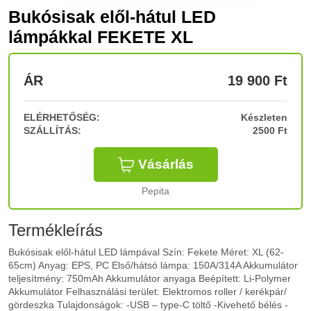
Bukósisak elől-hátul LED
lámpákkal FEKETE XL
ÁR
19 900
Ft
ELÉRHETŐSÉG:
Készleten
SZÁLLÍTÁS:
2500 Ft
Vásárlás
Pepita
Termékleírás
Bukósisak elől-hátul LED lámpával Szín: Fekete Méret: XL (62-
65cm) Anyag: EPS, PC Első/hátsó lámpa: 150A/314A Akkumulátor
teljesítmény: 750mAh Akkumulátor anyaga Beépített: Li-Polymer
Akkumulátor Felhasználási terület: Elektromos roller / kerékpár/
gördeszka Tulajdonságok: -USB – type-C töltő -Kivehető bélés -