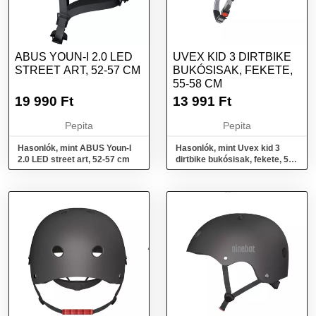
ABUS YOUN-I 2.0 LED
UVEX KID 3 DIRTBIKE
STREET ART, 52-57 CM
BUKÓSISAK, FEKETE,
55-58 CM
19 990
Ft
13 991
Ft
Pepita
Pepita
Hasonlók, mint ABUS Youn-I
Hasonlók, mint Uvex kid 3
2.0 LED street art, 52-57 cm
dirtbike bukósisak, fekete, 55-
58 cm