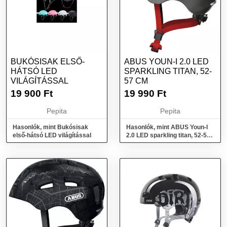
BUKÓSISAK ELSŐ-
ABUS YOUN-I 2.0 LED
HÁTSÓ LED
SPARKLING TITAN, 52-
VILÁGÍTÁSSAL
57 CM
19 900
Ft
19 990
Ft
Pepita
Pepita
Hasonlók, mint Bukósisak
Hasonlók, mint ABUS Youn-I
első-hátsó LED világítással
2.0 LED sparkling titan, 52-57
cm