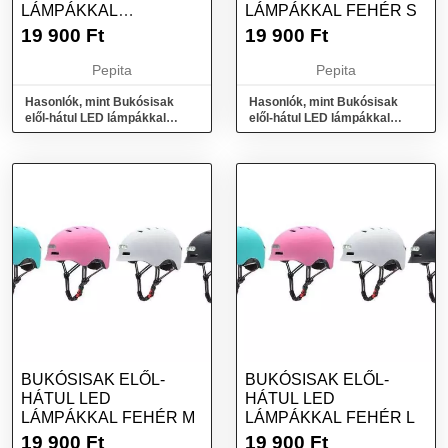
LÁMPÁKKAL
LÁMPÁKKAL FEHÉR S
RÓZSASZÍN M
19 900
Ft
19 900
Ft
Pepita
Pepita
Hasonlók, mint Bukósisak
Hasonlók, mint Bukósisak
elől-hátul LED lámpákkal
elől-hátul LED lámpákkal
RÓZSASZÍN M
FEHÉR S
BUKÓSISAK ELŐL-
BUKÓSISAK ELŐL-
HÁTUL LED
HÁTUL LED
LÁMPÁKKAL FEHÉR M
LÁMPÁKKAL FEHÉR L
19 900
Ft
19 900
Ft