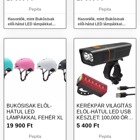
Pepita
Pepita
Hasonlók, mint Bukósisak
Hasonlók, mint Bukósisak
elől-hátul LED lámpákkal
elől-hátul LED lámpákkal
FEHÉR M
FEHÉR L
BUKÓSISAK ELŐL-
KERÉKPÁR VILÁGÍTÁS
HÁTUL LED
ELÖL-HÁTUL LED USB
LÁMPÁKKAL FEHÉR XL
KÉSZLET: 100,000 ÓRA
LED ÉL...
19 900
Ft
5 400
Ft
Pepita
Pepita