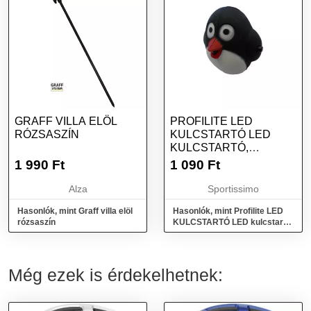
GRAFF VILLA ELÖL
PROFILITE LED
RÓZSASZÍN
KULCSTARTÓ LED
KULCSTARTÓ,
FEKETE, MÉRET
1 990
Ft
1 090
Ft
Alza
Sportissimo
Hasonlók, mint Graff villa elöl
Hasonlók, mint Profilite LED
rózsaszín
KULCSTARTÓ LED kulcstartó,
fekete, méret
Még ezek is érdekelhetnek: