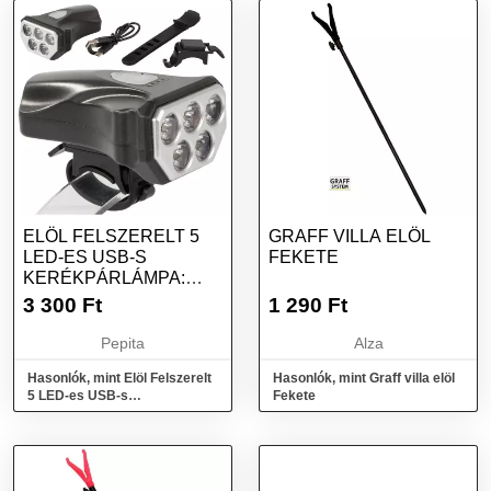
ELÖL FELSZERELT 5
GRAFF VILLA ELÖL
LED-ES USB-S
FEKETE
KERÉKPÁRLÁMPA:
FEKETE SZÍNŰ, IPX-4...
3 300
Ft
1 290
Ft
Pepita
Alza
Hasonlók, mint Elöl Felszerelt
Hasonlók, mint Graff villa elöl
5 LED-es USB-s
Fekete
Kerékpárlámpa: Fekete Színű,
IPX-4...