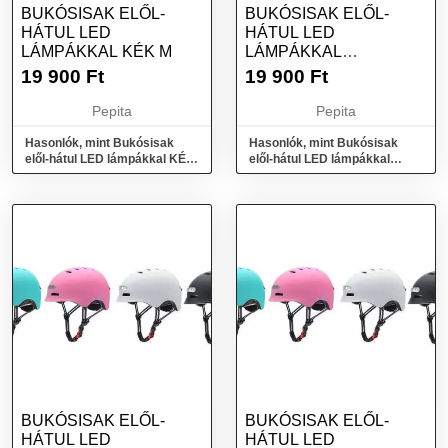
BUKÓSISAK ELŐL-
BUKÓSISAK ELŐL-
HÁTUL LED
HÁTUL LED
LÁMPÁKKAL KÉK M
LÁMPÁKKAL
RÓZSASZÍN S
19 900
Ft
19 900
Ft
Pepita
Pepita
Hasonlók, mint Bukósisak
Hasonlók, mint Bukósisak
elől-hátul LED lámpákkal KÉK
elől-hátul LED lámpákkal
M
RÓZSASZÍN S
BUKÓSISAK ELŐL-
BUKÓSISAK ELŐL-
HÁTUL LED
HÁTUL LED