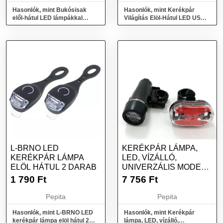
Hasonlók, mint Bukósisak
Hasonlók, mint Kerékpár
elől-hátul LED lámpákkal
Világítás Elöl-Hátul LED USB
FEHÉR XL
Készlet: 100,000 Óra LED Él...
L-BRNO LED
KERÉKPÁR LÁMPA,
KERÉKPÁR LÁMPA
LED, VÍZÁLLÓ,
ELÖL HÁTUL 2 DARAB
UNIVERZÁLIS MODELL
5 LED ELŐL 9 LED...
1 790
Ft
7 756
Ft
Pepita
Pepita
Hasonlók, mint L-BRNO LED
Hasonlók, mint Kerékpár
kerékpár lámpa elöl hátul 2
lámpa, LED, vízálló,