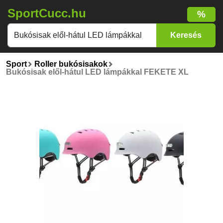
SportCucc.hu
%
Sport
Roller bukósisakok
Bukósisak elől-hátul LED lámpákkal FEKETE XL