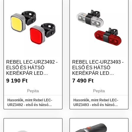
REBEL LEC-URZ3492 -
REBEL LEC-URZ3493 -
ELSŐ ÉS HÁTSÓ
ELSŐ ÉS HÁTSÓ
KERÉKPÁR LED
KERÉKPÁR LED
LÁMPA SZETT, USB,...
LÁMPA SZETT, USB,...
9 190
Ft
7 490
Ft
Pepita
Pepita
Hasonlók, mint Rebel LEC-
Hasonlók, mint Rebel LEC-
URZ3492 - első és hátsó
URZ3493 - első és hátsó
kerékpár LED lámpa szett,
kerékpár LED lámpa szett,
USB,...
USB,...