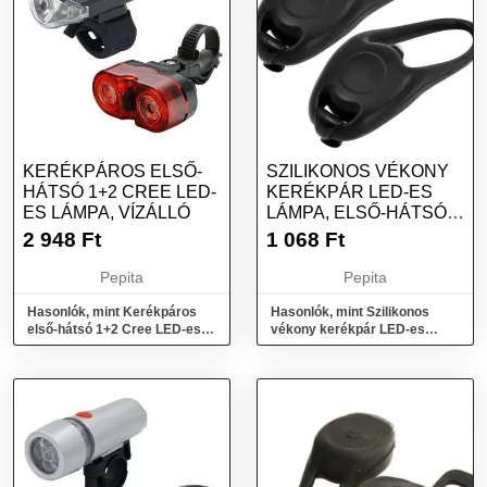
KERÉKPÁROS ELSŐ-
SZILIKONOS VÉKONY
HÁTSÓ 1+2 CREE LED-
KERÉKPÁR LED-ES
ES LÁMPA, VÍZÁLLÓ
LÁMPA, ELSŐ-HÁTSÓ -
FEKETE
2 948
Ft
1 068
Ft
Pepita
Pepita
Hasonlók, mint Kerékpáros
Hasonlók, mint Szilikonos
első-hátsó 1+2 Cree LED-es
vékony kerékpár LED-es
lámpa, vízálló
lámpa, első-hátsó - fekete