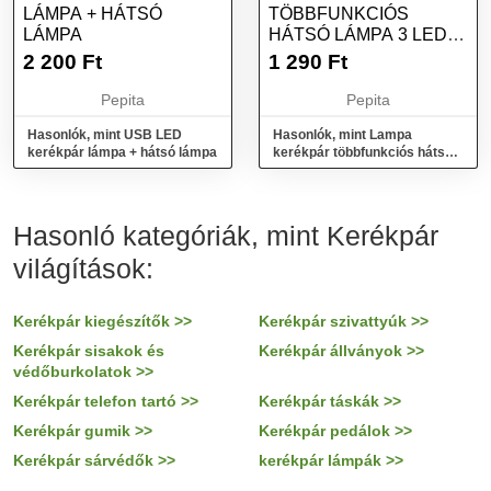
LÁMPA + HÁTSÓ
TÖBBFUNKCIÓS
LÁMPA
HÁTSÓ LÁMPA 3 LED-
ES
2 200
Ft
1 290
Ft
Pepita
Pepita
Hasonlók, mint USB LED
Hasonlók, mint Lampa
kerékpár lámpa + hátsó lámpa
kerékpár többfunkciós hátsó
lámpa 3 LED-es
Hasonló kategóriák, mint Kerékpár
világítások:
Kerékpár kiegészítők >>
Kerékpár szivattyúk >>
Kerékpár sisakok és
Kerékpár állványok >>
védőburkolatok >>
Kerékpár telefon tartó >>
Kerékpár táskák >>
Kerékpár gumik >>
Kerékpár pedálok >>
Kerékpár sárvédők >>
kerékpár lámpák >>