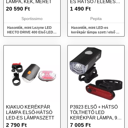
LÁMPA, KÉK, MÉRET
ÉS HÁTSÓ / ELEMES
(16766)
20 590
Ft
1 490
Ft
Sportissimo
Pepita
Hasonlók, mint Lezyne LED
Hasonlók, mint LED-es
HECTO DRIVE 400 Első LED
kerékpár lámpa szett / első és
lámpa, kék, méret
hátsó / elemes (16766)
KIAKUO KERÉKPÁR
P3923 ELSŐ + HÁTSÓ
LÁMPA ELSŐ-HÁTSÓ
TÖLTHETŐ LED
LED-ES LÁMPASZETT
KERÉKPÁR LÁMPA, 90
LM
2 790
Ft
7 005
Ft