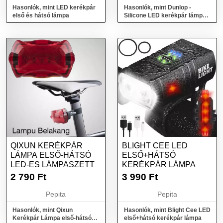
Hasonlók, mint LED kerékpár
Hasonlók, mint Dunlop -
első és hátsó lámpa
Silicone LED kerékpár lámpa
első és hátsó
QIXUN KERÉKPÁR
BLIGHT CEE LED
LÁMPA ELSŐ-HÁTSÓ
ELSŐ+HÁTSÓ
LED-ES LÁMPASZETT
KERÉKPÁR LÁMPA
2 790
Ft
3 990
Ft
Pepita
Pepita
Hasonlók, mint Qixun
Hasonlók, mint Blight Cee LED
Kerékpár Lámpa első-hátsó
első+hátsó kerékpár lámpa