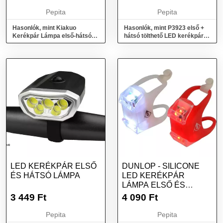
Pepita
Pepita
Hasonlók, mint Kiakuo
Hasonlók, mint P3923 első +
Kerékpár Lámpa első-hátsó
hátsó tölthető LED kerékpár
Led-es Lámpaszett
lámpa, 90 lm
LED KERÉKPÁR ELSŐ
DUNLOP - SILICONE
ÉS HÁTSÓ LÁMPA
LED KERÉKPÁR
LÁMPA ELSŐ ÉS
HÁTSÓ
3 449
Ft
4 090
Ft
Pepita
Pepita