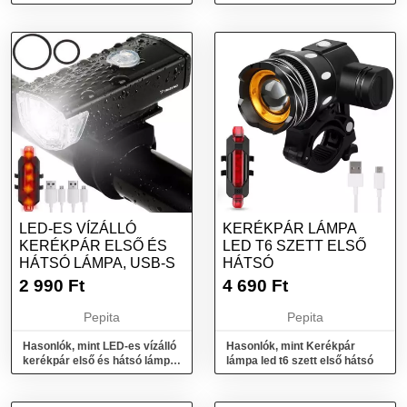
Led-es Lámpaszett
LED-ES VÍZÁLLÓ
KERÉKPÁR LÁMPA
KERÉKPÁR ELSŐ ÉS
LED T6 SZETT ELSŐ
HÁTSÓ LÁMPA, USB-S
HÁTSÓ
2 990
Ft
4 690
Ft
Pepita
Pepita
Hasonlók, mint LED-es vízálló
Hasonlók, mint Kerékpár
kerékpár első és hátsó lámpa,
lámpa led t6 szett első hátsó
USB-s