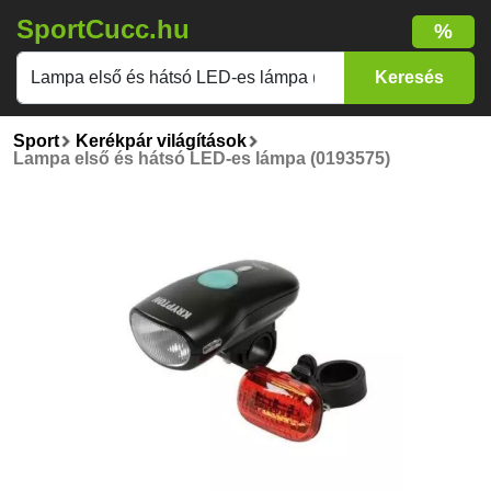
SportCucc.hu
%
Sport
Kerékpár világítások
Lampa első és hátsó LED-es lámpa (0193575)