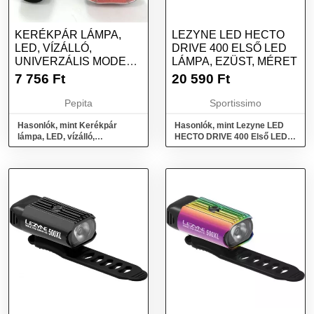
KERÉKPÁR LÁMPA,
LEZYNE LED HECTO
LED, VÍZÁLLÓ,
DRIVE 400 ELSŐ LED
UNIVERZÁLIS MODELL
LÁMPA, EZÜST, MÉRET
5 LED ELŐL 9 LED...
7 756
Ft
20 590
Ft
Pepita
Sportissimo
Hasonlók, mint Kerékpár
Hasonlók, mint Lezyne LED
lámpa, LED, vízálló,
HECTO DRIVE 400 Első LED
univerzális modell 5 Led elől 9
lámpa, ezüst, méret
Led...