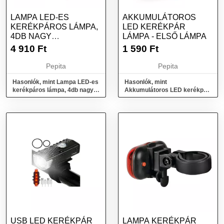
LAMPA LED-ES
AKKUMULÁTOROS
KERÉKPÁROS LÁMPA,
LED KERÉKPÁR
4DB NAGY
LÁMPA - ELSŐ LÁMPA
FÉNYEREJŰ LED-DEL
4 910
Ft
1 590
Ft
(0193578)
Pepita
Pepita
Hasonlók, mint Lampa LED-es
Hasonlók, mint
kerékpáros lámpa, 4db nagy
Akkumulátoros LED kerékpár
fényerejű LED-del (0193578)
lámpa - első lámpa
USB LED KERÉKPÁR
LAMPA KERÉKPÁR