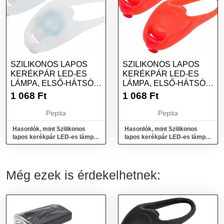
SZILIKONOS LAPOS
SZILIKONOS LAPOS
KERÉKPÁR LED-ES
KERÉKPÁR LED-ES
LÁMPA, ELSŐ-HÁTSÓ -
LÁMPA, ELSŐ-HÁTSÓ -
FEHÉR
PIROS
1 068
Ft
1 068
Ft
Pepita
Pepita
Hasonlók, mint Szilikonos
Hasonlók, mint Szilikonos
lapos kerékpár LED-es lámpa,
lapos kerékpár LED-es lámpa,
első-hátsó - fehér
első-hátsó - piros
Még ezek is érdekelhetnek: