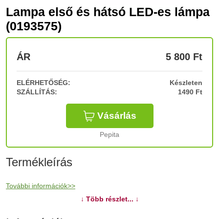
Lampa első és hátsó LED-es lámpa
(0193575)
ÁR
5 800
Ft
ELÉRHETŐSÉG:
Készleten
SZÁLLÍTÁS:
1490 Ft
Vásárlás
Pepita
Termékleírás
További információk>>
↓ Több részlet... ↓