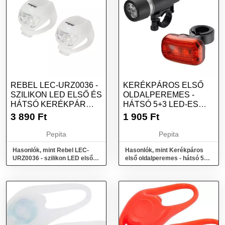
REBEL LEC-URZ0036 -
KERÉKPÁROS ELSŐ
SZILIKON LED ELSŐ ÉS
OLDALPEREMES -
HÁTSÓ KERÉKPÁR
HÁTSÓ 5+3 LED-ES
LÁMPA SZE...
LÁMPA, VÍZÁLLÓ -...
3 890
Ft
1 905
Ft
Pepita
Pepita
Hasonlók, mint Rebel LEC-
Hasonlók, mint Kerékpáros
URZ0036 - szilikon LED első
első oldalperemes - hátsó 5+3
és hátsó kerékpár lámpa sze...
LED-es lámpa, vízálló -...