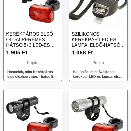
KERÉKPÁROS ELSŐ
SZILIKONOS
OLDALPEREMES -
KERÉKPÁR LED-ES
HÁTSÓ 5+3 LED-ES
LÁMPA, ELSŐ-HÁTSÓ -
LÁMPA, VÍZÁLLÓ -
FEKETE
1 905
Ft
1 068
Ft
EZÜST
Pepita
Pepita
Hasonlók, mint Kerékpáros
Hasonlók, mint Szilikonos
első oldalperemes - hátsó 5+3
kerékpár LED-es lámpa, első-
LED-es lámpa, vízálló - ezüst
hátsó - fekete