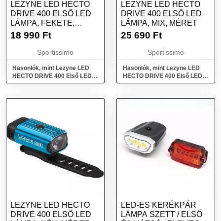
LEZYNE LED HECTO
LEZYNE LED HECTO
DRIVE 400 ELSŐ LED
DRIVE 400 ELSŐ LED
LÁMPA, FEKETE,
LÁMPA, MIX, MÉRET
MÉRET
18 990
Ft
25 690
Ft
Sportissimo
Sportissimo
Hasonlók, mint Lezyne LED
Hasonlók, mint Lezyne LED
HECTO DRIVE 400 Első LED
HECTO DRIVE 400 Első LED
lámpa, fekete, méret
lámpa, mix, méret
LEZYNE LED HECTO
LED-ES KERÉKPÁR
DRIVE 400 ELSŐ LED
LÁMPA SZETT / ELSŐ