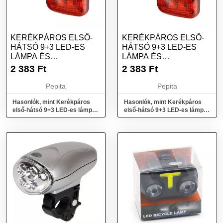
KERÉKPÁROS ELSŐ-
KERÉKPÁROS ELSŐ-
HÁTSÓ 9+3 LED-ES
HÁTSÓ 9+3 LED-ES
LÁMPA ÉS
LÁMPA ÉS
ELEMLÁMPA, VÍZÁLLÓ -
ELEMLÁMPA, VÍZÁLLÓ -
2 383
Ft
2 383
Ft
FEKETE
EZÜST
Pepita
Pepita
Hasonlók, mint Kerékpáros
Hasonlók, mint Kerékpáros
első-hátsó 9+3 LED-es lámpa
első-hátsó 9+3 LED-es lámpa
és elemlámpa, vízálló - fekete
és elemlámpa, vízálló - ezüst