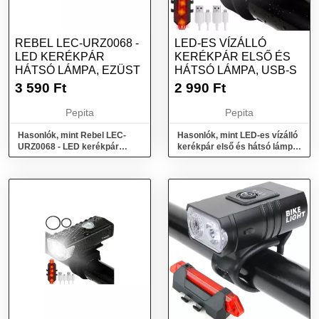
REBEL LEC-URZ0068 -
LED-ES VÍZÁLLÓ
LED KERÉKPÁR
KERÉKPÁR ELSŐ ÉS
HÁTSÓ LÁMPA, EZÜST
HÁTSÓ LÁMPA, USB-S
3 590
Ft
2 990
Ft
Pepita
Pepita
Hasonlók, mint Rebel LEC-
Hasonlók, mint LED-es vízálló
URZ0068 - LED kerékpár
kerékpár első és hátsó lámpa,
hátsó lámpa, Ezüst
USB-s