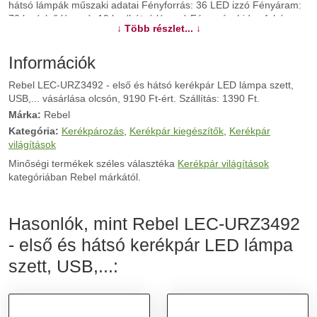
hátsó lámpák műszaki adatai Fényforrás: 36 LED izzó Fényáram:
70 lm (első lámpa); 19 lm (hátsó lámpa) Fényszín: hideg fehér
↓ Több részlet... ↓
(első lámpa); piros (hátsó lámpa) Működési módok: 100% / 50% /
villogó, lélegző fény, váltakozó villogás 50% és 100% Vízállóság:
IPX4 Tartós ház Akkumulátor: újratölthető 3,7 V 300 mAh Töltési
Információk
idő: kb. 3 óra A készlet tartalma: első lámpa, hátsó lámpa, mikro
Rebel LEC-URZ3492 - első és hátsó kerékpár LED lámpa szett,
USB kábel
USB,... vásárlása olcsón, 9190 Ft-ért. Szállítás: 1390 Ft.
Márka:
Rebel
További információk>>
Kategória:
Kerékpározás
,
Kerékpár kiegészítők
,
Kerékpár
világítások
Minőségi termékek széles választéka
Kerékpár világítások
kategóriában Rebel márkától.
Hasonlók, mint Rebel LEC-URZ3492
- első és hátsó kerékpár LED lámpa
szett, USB,...: