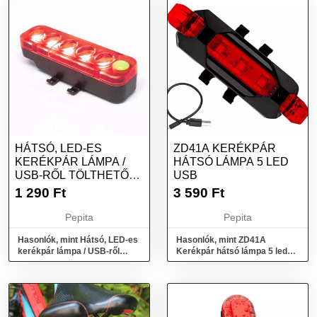
HÁTSÓ, LED-ES
ZD41A KERÉKPÁR
KERÉKPÁR LÁMPA /
HÁTSÓ LÁMPA 5 LED
USB-RŐL TÖLTHETŐ
USB
(QX-W05)
1 290
Ft
3 590
Ft
Pepita
Pepita
Hasonlók, mint Hátsó, LED-es
Hasonlók, mint ZD41A
kerékpár lámpa / USB-ről
Kerékpár hátsó lámpa 5 led
tölthető (QX-W05)
usb