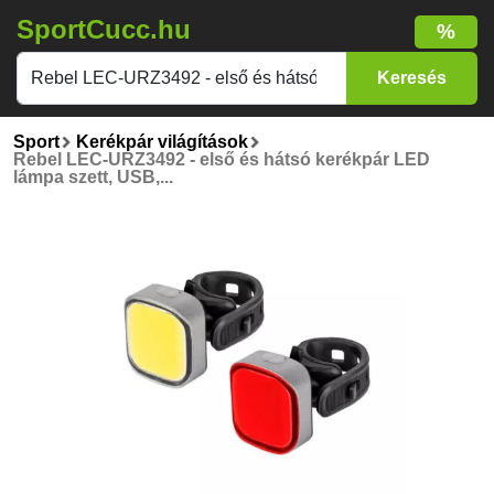
SportCucc.hu
%
Sport
Kerékpár világítások
Rebel LEC-URZ3492 - első és hátsó kerékpár LED
lámpa szett, USB,...