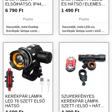
ELSŐ/HÁTSÓ, IP44,
ÉS HÁTSÓ / ELEMES
500/240MAH USB-N
(16766)
6 790
Ft
1 490
Ft
TÖ...
Pepita
Pepita
Hasonlók, mint Dunlop
Hasonlók, mint LED-es
Kerékpár lámpa szett
kerékpár lámpa szett / első és
első/hátsó, IP44, 500/240mAh
hátsó / elemes (16766)
USB-n tö...
KERÉKPÁR LÁMPA
SZUPERFÉNYES
LED T6 SZETT ELSŐ
KERÉKPÁR LÁMPA
HÁTSÓ
SZETT / ELSŐ + HÁTSÓ
LÁMPA