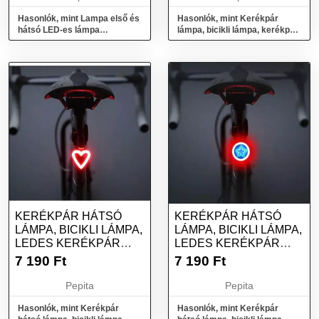
Hasonlók, mint Lampa első és
Hasonlók, mint Kerékpár
hátsó LED-es lámpa
lámpa, bicikli lámpa, kerékpár
(0193575)
hátsó lámpa indexes
funkcióval
KERÉKPÁR HÁTSÓ
KERÉKPÁR HÁTSÓ
LÁMPA, BICIKLI LÁMPA,
LÁMPA, BICIKLI LÁMPA,
LEDES KERÉKPÁR
LEDES KERÉKPÁR
LÁMPA - SZÍV
LÁMPA - CSILLAG
7 190
Ft
7 190
Ft
Pepita
Pepita
Hasonlók, mint Kerékpár
Hasonlók, mint Kerékpár