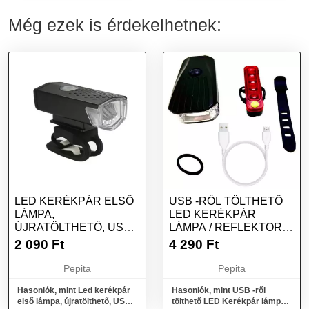
Még ezek is érdekelhetnek:
LED KERÉKPÁR ELSŐ
USB -RŐL TÖLTHETŐ
LÁMPA,
LED KERÉKPÁR
ÚJRATÖLTHETŐ, USB
LÁMPA / REFLEKTOR
TÁPKÁBEL, FEKETE
KÉSZLET ELSŐ + H...
2 090
Ft
4 290
Ft
Pepita
Pepita
Hasonlók, mint Led kerékpár
Hasonlók, mint USB -ről
első lámpa, újratölthető, USB
tölthető LED Kerékpár lámpa /