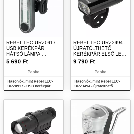
REBEL LEC-URZ0917 -
REBEL LEC-URZ3494 -
USB KERÉKPÁR
ÚJRATÖLTHETŐ
HÁTSÓ LÁMPA,
KERÉKPÁR ELSŐ LED
FEKETE
LÁMPA, FEKETE
5 690
Ft
9 790
Ft
Pepita
Pepita
Hasonlók, mint Rebel LEC-
Hasonlók, mint Rebel LEC-
URZ0917 - USB kerékpár
URZ3494 - újratölthető
hátsó lámpa, Fekete
kerékpár első LED lámpa,
Fekete