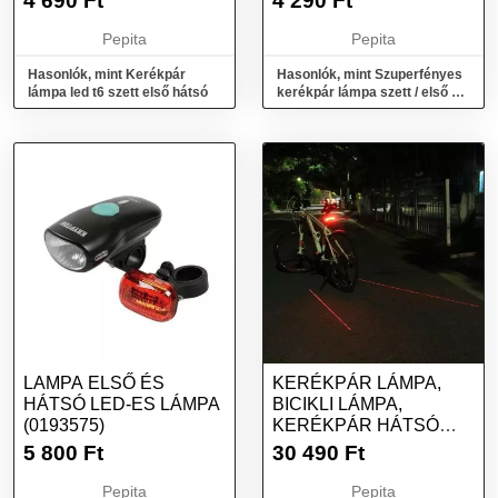
4 690
Ft
4 290
Ft
Pepita
Pepita
Hasonlók, mint Kerékpár
Hasonlók, mint Szuperfényes
lámpa led t6 szett első hátsó
kerékpár lámpa szett / első +
hátsó lámpa
LAMPA ELSŐ ÉS
KERÉKPÁR LÁMPA,
HÁTSÓ LED-ES LÁMPA
BICIKLI LÁMPA,
(0193575)
KERÉKPÁR HÁTSÓ
LÁMPA INDEXES
5 800
Ft
30 490
Ft
FUNKCIÓVAL
Pepita
Pepita