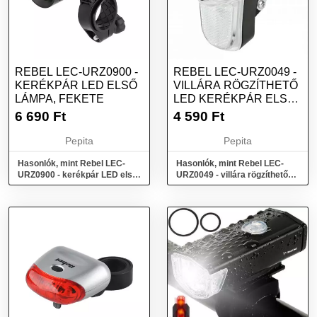
REBEL LEC-URZ0900 -
REBEL LEC-URZ0049 -
KERÉKPÁR LED ELSŐ
VILLÁRA RÖGZÍTHETŐ
LÁMPA, FEKETE
LED KERÉKPÁR ELSŐ
LÁMPA, EZÜST
6 690
Ft
4 590
Ft
Pepita
Pepita
Hasonlók, mint Rebel LEC-
Hasonlók, mint Rebel LEC-
URZ0900 - kerékpár LED első
URZ0049 - villára rögzíthető
lámpa, Fekete
LED kerékpár első lámpa,
Ezüst