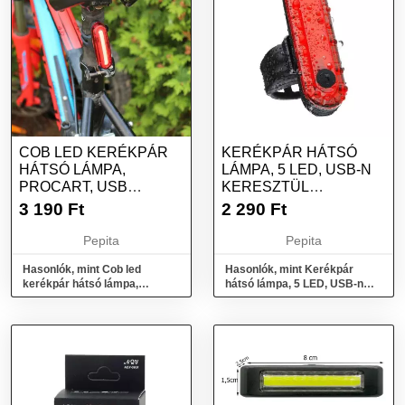
COB LED KERÉKPÁR
KERÉKPÁR HÁTSÓ
HÁTSÓ LÁMPA,
LÁMPA, 5 LED, USB-N
PROCART, USB
KERESZTÜL
ÚJRATÖLTHETŐ
TÖLTHETŐ, PIROS
3 190
Ft
2 290
Ft
Pepita
Pepita
Hasonlók, mint Cob led
Hasonlók, mint Kerékpár
kerékpár hátsó lámpa,
hátsó lámpa, 5 LED, USB-n
procart, usb újratölthető
keresztül tölthető, piros