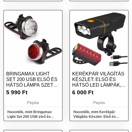
tápkábel, fekete
reflektor készlet első + h...
BRINGAMAX LIGHT
KERÉKPÁR VILÁGÍTÁS
SET 200 USB ELSŐ ÉS
KÉSZLET: ELSŐ ÉS
HÁTSÓ LÁMPA SZETT
HÁTSÓ LED LÁMPÁK,
BMLAMPA0029
USB TÖLTÉSŰ...
5 990
Ft
6 000
Ft
Pepita
Pepita
Hasonlók, mint Bringamax
Hasonlók, mint Kerékpár
Light Set 200 USB első és
Világítás Készlet: Első és
hátsó lámpa szett
Hátsó LED Lámpák, USB
bmlampa0029
Töltésű...