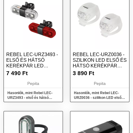
REBEL LEC-URZ3493 -
REBEL LEC-URZ0036 -
ELSŐ ÉS HÁTSÓ
SZILIKON LED ELSŐ ÉS
KERÉKPÁR LED
HÁTSÓ KERÉKPÁR
LÁMPA SZETT, USB,...
LÁMPA SZE...
7 490
Ft
3 890
Ft
Pepita
Pepita
Hasonlók, mint Rebel LEC-
Hasonlók, mint Rebel LEC-
URZ3493 - első és hátsó
URZ0036 - szilikon LED első
kerékpár LED lámpa szett,
és hátsó kerékpár lámpa sze...
USB,...