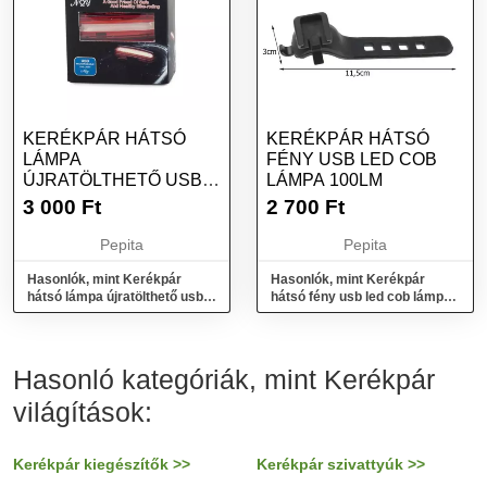
KERÉKPÁR HÁTSÓ
KERÉKPÁR HÁTSÓ
LÁMPA
FÉNY USB LED COB
ÚJRATÖLTHETŐ USB
LÁMPA 100LM
LED COB
3 000
Ft
2 700
Ft
Pepita
Pepita
Hasonlók, mint Kerékpár
Hasonlók, mint Kerékpár
hátsó lámpa újratölthető usb
hátsó fény usb led cob lámpa
led cob
100lm
Hasonló kategóriák, mint Kerékpár
világítások:
Kerékpár kiegészítők >>
Kerékpár szivattyúk >>