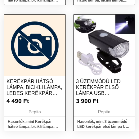
hátsó lámpa, bicikli lámpa,
hátsó lámpa, bicikli lámpa,
ledes kerékpár lámpa - Szív
ledes kerékpár lámpa - Csillag
KERÉKPÁR HÁTSÓ
3 ÜZEMMÓDÚ LED
LÁMPA, BICIKLI LÁMPA,
KERÉKPÁR ELSŐ
LEDES KERÉKPÁR
LÁMPA USB
LÁMPA - KÖR
ÚJRATÖLTHETŐ
4 490
Ft
3 900
Ft
Pepita
Pepita
Hasonlók, mint Kerékpár
Hasonlók, mint 3 üzemmódú
hátsó lámpa, bicikli lámpa,
LED kerékpár első lámpa USB
ledes kerékpár lámpa - Kör
újratölthető