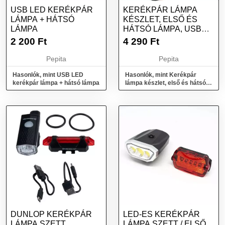
USB LED KERÉKPÁR
KERÉKPÁR LÁMPA
LÁMPA + HÁTSÓ
KÉSZLET, ELSŐ ÉS
LÁMPA
HÁTSÓ LÁMPA, USB
TÖLTÉS, FEKETE
2 200
Ft
4 290
Ft
Pepita
Pepita
Hasonlók, mint USB LED
Hasonlók, mint Kerékpár
kerékpár lámpa + hátsó lámpa
lámpa készlet, első és hátsó
lámpa, USB töltés, fekete
DUNLOP KERÉKPÁR
LED-ES KERÉKPÁR
LÁMPA SZETT
LÁMPA SZETT / ELSŐ