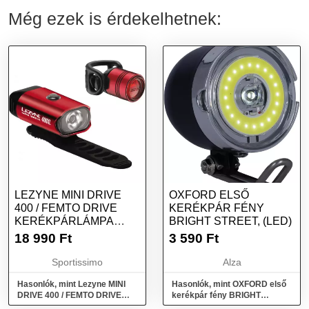
Még ezek is érdekelhetnek:
LEZYNE MINI DRIVE
OXFORD ELSŐ
400 / FEMTO DRIVE
KERÉKPÁR FÉNY
KERÉKPÁRLÁMPA
BRIGHT STREET, (LED)
SZETT, PIROS, MÉRET
18 990
Ft
3 590
Ft
Sportissimo
Alza
Hasonlók, mint Lezyne MINI
Hasonlók, mint OXFORD első
DRIVE 400 / FEMTO DRIVE
kerékpár fény BRIGHT
Kerékpárlámpa szett, piros,
STREET, (LED)