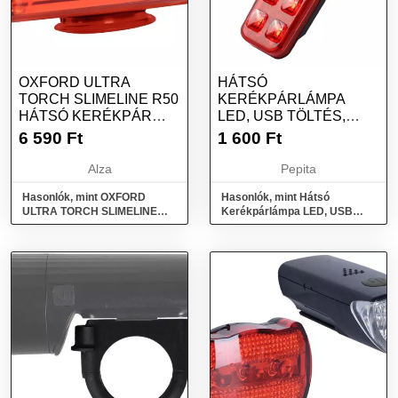
OXFORD ULTRA
HÁTSÓ
TORCH SLIMELINE R50
KERÉKPÁRLÁMPA
HÁTSÓ KERÉKPÁR
LED, USB TÖLTÉS,
LÁMPA (LED, 15 LM
PIROS FÉNY, ÖT
6 590
Ft
1 600
Ft
FÉNYÁRAM)
VILÁGÍTÁSI MÓ...
Alza
Pepita
Hasonlók, mint OXFORD
Hasonlók, mint Hátsó
ULTRA TORCH SLIMELINE
Kerékpárlámpa LED, USB
R50 Hátsó kerékpár lámpa
Töltés, Piros Fény, Öt
(LED, 15 lm fényáram)
Világítási Mó...