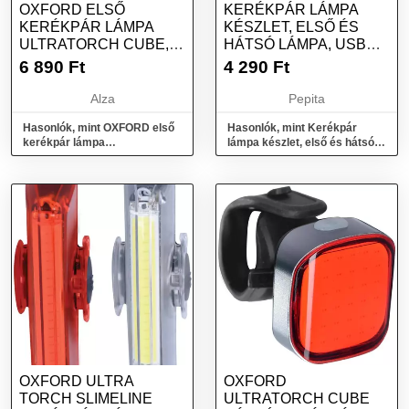
OXFORD ELSŐ
KERÉKPÁR LÁMPA
KERÉKPÁR LÁMPA
KÉSZLET, ELSŐ ÉS
ULTRATORCH CUBE,
HÁTSÓ LÁMPA, USB
(LED, FÉNYÁRAM
TÖLTÉS, FEKETE
6 890
Ft
4 290
Ft
75LM)
Alza
Pepita
Hasonlók, mint OXFORD első
Hasonlók, mint Kerékpár
kerékpár lámpa
lámpa készlet, első és hátsó
ULTRATORCH CUBE, (LED,
lámpa, USB töltés, fekete
fényáram 75lm)
OXFORD ULTRA
OXFORD
TORCH SLIMELINE
ULTRATORCH CUBE