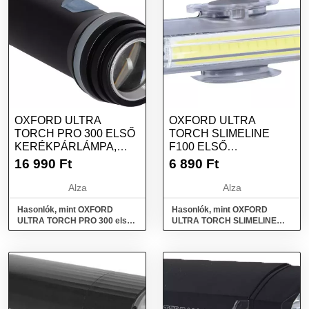
OXFORD ULTRA
OXFORD ULTRA
TORCH PRO 300 ELSŐ
TORCH SLIMELINE
KERÉKPÁRLÁMPA,
F100 ELSŐ
(FÉNYÁRAM 300 LM)
KERÉKPÁRLÁMPA,
16 990
Ft
6 890
Ft
(LED, FÉNYÁRAM 100
LM)
Alza
Alza
Hasonlók, mint OXFORD
Hasonlók, mint OXFORD
ULTRA TORCH PRO 300 első
ULTRA TORCH SLIMELINE
kerékpárlámpa, (fényáram
F100 első kerékpárlámpa,
300 lm)
(LED, fényáram 100 lm)