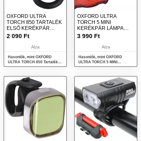
OXFORD ULTRA
OXFORD ULTRA
TORCH 850 TARTALÉK
TORCH 5 MINI
ELSŐ KERÉKPÁR
KERÉKPÁR LÁMPA
LÁMPA BILINCS
SZETT
2 090
Ft
3 990
Ft
Alza
Alza
Hasonlók, mint OXFORD
Hasonlók, mint OXFORD
ULTRA TORCH 850 Tartalék
ULTRA TORCH 5 MINI
első kerékpár lámpa bilincs
Kerékpár lámpa szett