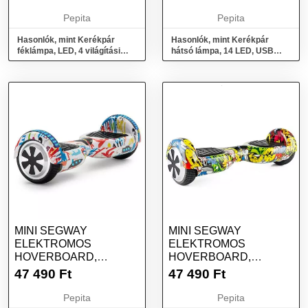
TÖLTÉS, 3,...
Pepita
Pepita
Hasonlók, mint Kerékpár
Hasonlók, mint Kerékpár
féklámpa, LED, 4 világítási
hátsó lámpa, 14 LED, USB
mód, műanyag, USB töltés,
töltés, vízálló, fekete
3,...
MINI SEGWAY
MINI SEGWAY
ELEKTROMOS
ELEKTROMOS
HOVERBOARD,
HOVERBOARD,
6,5&QUOT;, 15KM/H, 2H
6,5&QUOT;, 15 KM/H, 2H
47 490
Ft
47 490
Ft
TÖLTÉS, SZÍNES
TÖLTÉS, GRAF...
Pepita
Pepita