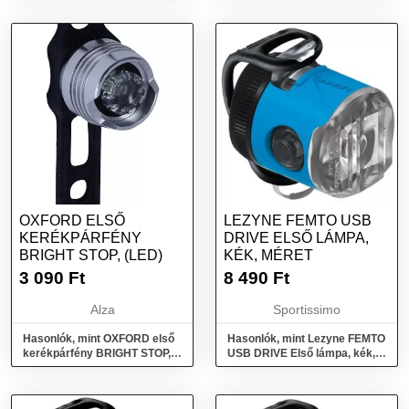
méret
OXFORD ELSŐ
LEZYNE FEMTO USB
KERÉKPÁRFÉNY
DRIVE ELSŐ LÁMPA,
BRIGHT STOP, (LED)
KÉK, MÉRET
3 090
Ft
8 490
Ft
Alza
Sportissimo
Hasonlók, mint OXFORD első
Hasonlók, mint Lezyne FEMTO
kerékpárfény BRIGHT STOP,
USB DRIVE Első lámpa, kék,
(LED)
méret