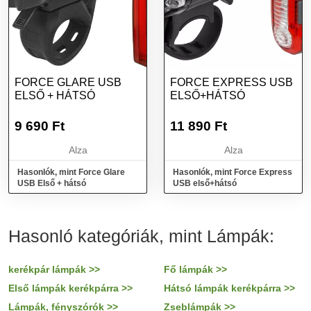
FORCE GLARE USB
FORCE EXPRESS USB
ELSŐ + HÁTSÓ
ELSŐ+HÁTSÓ
9 690
Ft
11 890
Ft
Alza
Alza
Hasonlók, mint Force Glare
Hasonlók, mint Force Express
USB Első + hátsó
USB első+hátsó
Hasonló kategóriák, mint Lámpák:
kerékpár lámpák >>
Fő lámpák >>
Első lámpák kerékpárra >>
Hátsó lámpák kerékpárra >>
Lámpák, fényszórók >>
Zseblámpák >>