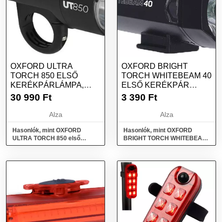
OXFORD ULTRA
OXFORD BRIGHT
TORCH 850 ELSŐ
TORCH WHITEBEAM 40
KERÉKPÁRLÁMPA,
ELSŐ KERÉKPÁR
(FÉNYÁRAM 850 LM)
LÁMPA, (40 LM
30 990
Ft
3 390
Ft
FÉNYÁRAM)
Alza
Alza
Hasonlók, mint OXFORD
Hasonlók, mint OXFORD
ULTRA TORCH 850 első
BRIGHT TORCH WHITEBEAM
kerékpárlámpa, (fényáram
40 Első kerékpár lámpa, (40
850 lm)
lm fényáram)