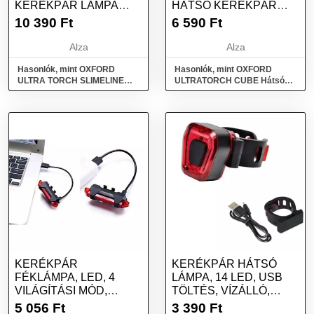
KERÉKPÁR LÁMPA
HÁTSÓ KERÉKPÁR
SZETT (LED)
LÁMPA (LED, 25 LM
10 390
Ft
6 590
Ft
FÉNYÁRAM)
Alza
Alza
Hasonlók, mint OXFORD
Hasonlók, mint OXFORD
ULTRA TORCH SLIMELINE
ULTRATORCH CUBE Hátsó
Kerékpár lámpa szett (LED)
kerékpár lámpa (LED, 25 lm
fényáram)
KERÉKPÁR
KERÉKPÁR HÁTSÓ
FÉKLÁMPA, LED, 4
LÁMPA, 14 LED, USB
VILÁGÍTÁSI MÓD,
TÖLTÉS, VÍZÁLLÓ,
MŰANYAG, USB
FEKETE
5 056
Ft
3 390
Ft