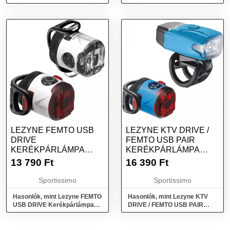
mini 2LED 8920256
kerékpárlámpa (LED)
LEZYNE FEMTO USB
LEZYNE KTV DRIVE /
DRIVE
FEMTO USB PAIR
KERÉKPÁRLÁMPA
KERÉKPÁRLÁMPA
SZETT, FEHÉR, MÉRET
SZETT, KÉK, MÉRET
13 790
Ft
16 390
Ft
Sportissimo
Sportissimo
Hasonlók, mint Lezyne FEMTO
Hasonlók, mint Lezyne KTV
USB DRIVE Kerékpárlámpa
DRIVE / FEMTO USB PAIR
szett, fehér, méret
Kerékpárlámpa szett, kék,
méret