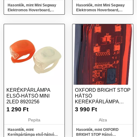
Hasonlók, mint Mini Segway
Hasonlók, mint Mini Segway
Elektromos Hoverboard,
Elektromos Hoverboard,
6,5&quot;, 15km/h, 2h töltés,
6,5&quot;, 15 km/h, 2h töltés,
színes
graf...
KERÉKPÁRLÁMPA
OXFORD BRIGHT STOP
ELSŐ-HÁTSÓ MINI
HÁTSÓ
2LED 8920256
KERÉKPÁRLÁMPA
(LED)
1 290
Ft
3 990
Ft
Pepita
Alza
Hasonlók, mint
Hasonlók, mint OXFORD
Kerékpárlámpa első-hátsó
BRIGHT STOP Hátsó