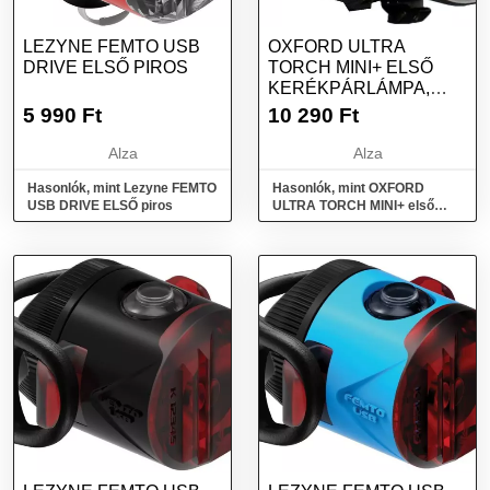
LEZYNE FEMTO USB
OXFORD ULTRA
DRIVE ELSŐ PIROS
TORCH MINI+ ELSŐ
KERÉKPÁRLÁMPA,
(USB TÖLTÉS, 100 LM
5 990
Ft
10 290
Ft
FÉNYÁRAM)
Alza
Alza
Hasonlók, mint Lezyne FEMTO
Hasonlók, mint OXFORD
USB DRIVE ELSŐ piros
ULTRA TORCH MINI+ első
kerékpárlámpa, (USB töltés,
100 lm fényáram)