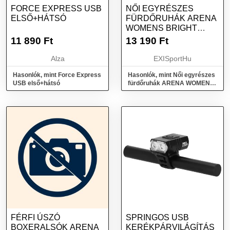
FORCE EXPRESS USB
NŐI EGYRÉSZES
ELSŐ+HÁTSÓ
FÜRDŐRUHÁK ARENA
WOMENS BRIGHT
GLARE SWIMSUIT V
11 890
Ft
13 190
Ft
BACK
Alza
EXISportHu
Hasonlók, mint Force Express
Hasonlók, mint Női egyrészes
USB első+hátsó
fürdőruhák ARENA WOMENS
BRIGHT GLARE SWIMSUIT V
BACK
FÉRFI ÚSZÓ
SPRINGOS USB
BOXERALSÓK ARENA
KERÉKPÁRVILÁGÍTÁS