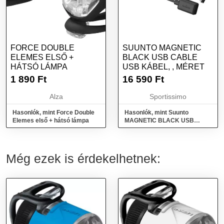
FORCE DOUBLE
SUUNTO MAGNETIC
ELEMES ELSŐ +
BLACK USB CABLE
HÁTSÓ LÁMPA
USB KÁBEL, , MÉRET
1 890
Ft
16 590
Ft
Alza
Sportissimo
Hasonlók, mint Force Double
Hasonlók, mint Suunto
Elemes első + hátsó lámpa
MAGNETIC BLACK USB
CABLE USB kábel, , méret
Még ezek is érdekelhetnek: