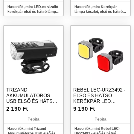
Hasonlók, mint LED-es vízálló
Hasonlók, mint Kerékpár
kerékpár első és hátsó lámpa,
lámpa készlet, első és hátsó
USB-s
lámpa, USB töltés, fekete
TRIZAND
REBEL LEC-URZ3492 -
AKKUMULÁTOROS
ELSŐ ÉS HÁTSÓ
USB ELSŐ ÉS HÁTSÓ
KERÉKPÁR LED
BICIKLI LÁMPA
LÁMPA SZETT, USB,...
2 190
Ft
9 190
Ft
Pepita
Pepita
Hasonlók, mint Trizand
Hasonlók, mint Rebel LEC-
Akkumulátoros USB első és
URZ3492 - első és hátsó