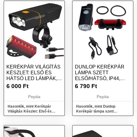
KERÉKPÁR VILÁGÍTÁS
DUNLOP KERÉKPÁR
KÉSZLET: ELSŐ ÉS
LÁMPA SZETT
HÁTSÓ LED LÁMPÁK,
ELSŐ/HÁTSÓ, IP44,
USB TÖLTÉSŰ...
500/240MAH USB-N
6 000
Ft
6 790
Ft
TÖ...
Pepita
Pepita
Hasonlók, mint Kerékpár
Hasonlók, mint Dunlop
Világítás Készlet: Első és
Kerékpár lámpa szett
Hátsó LED Lámpák, USB
első/hátsó, IP44, 500/240mAh
Töltésű...
USB-n tö...