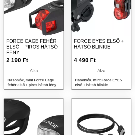
FORCE CAGE FEHÉR
FORCE EYES ELSŐ +
ELSŐ + PIROS HÁTSÓ
HÁTSÓ BLINKIE
FÉNY
2 190
Ft
4 490
Ft
Alza
Alza
Hasonlók, mint Force Cage
Hasonlók, mint Force EYES
fehér első + piros hátsó fény
első + hátsó blinkie