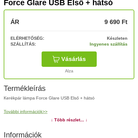
Force Glare USB Első + hátsó
ÁR
9 690
Ft
ELÉRHETŐSÉG:
Készleten
SZÁLLÍTÁS:
Ingyenes szállítás
Vásárlás
Alza
Termékleírás
Kerékpár lámpa Force Glare USB Első + hátsó
További információk>>
↓ Több részlet... ↓
Információk