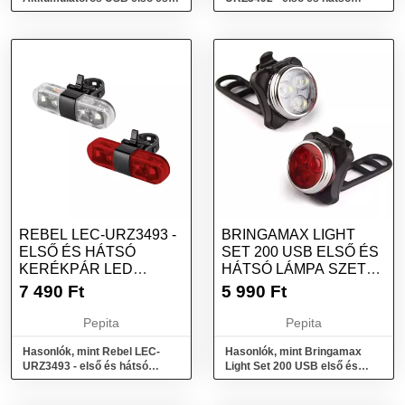
hátsó bicikli lámpa
kerékpár LED lámpa szett,
USB,...
REBEL LEC-URZ3493 -
BRINGAMAX LIGHT
ELSŐ ÉS HÁTSÓ
SET 200 USB ELSŐ ÉS
KERÉKPÁR LED
HÁTSÓ LÁMPA SZETT
LÁMPA SZETT, USB,...
BMLAMPA0029
7 490
Ft
5 990
Ft
Pepita
Pepita
Hasonlók, mint Rebel LEC-
Hasonlók, mint Bringamax
URZ3493 - első és hátsó
Light Set 200 USB első és
kerékpár LED lámpa szett,
hátsó lámpa szett
USB,...
bmlampa0029