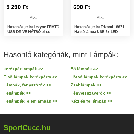
5 290
Ft
690
Ft
Alza
Alza
Hasonlók, mint Lezyne FEMTO
Hasonlók, mint Trizand 18671
USB DRIVE HÁTSÓ piros
Hátsó lámpa USB 2x LED
Hasonló kategóriák, mint Lámpák:
kerékpár lámpák >>
Fő lámpák >>
Első lámpák kerékpárra >>
Hátsó lámpák kerékpárra >>
Lámpák, fényszórók >>
Zseblámpák >>
Fejlámpák >>
Fényvisszaverők >>
Fejlámpák, elemlámpák >>
Kézi és fejlámpák >>
SportCucc.hu