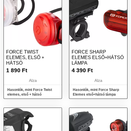
FORCE TWIST
FORCE SHARP
ELEMES, ELSŐ +
ELEMES ELSŐ+HÁTSÓ
HÁTSÓ
LÁMPA
1 890
Ft
4 390
Ft
Alza
Alza
Hasonlók, mint Force Twist
Hasonlók, mint Force Sharp
elemes, első + hátsó
Elemes első+hátsó lámpa