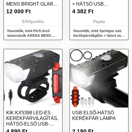
MENS BRIGHT GLARE
+ HÁTSÓ USB
SWIM SHORT
KERÉKPÁRVILÁGÍTÁS
12 000
Ft
4 382
Ft
EXISportHu
Pepita
Hasonlók, mint Férfi úszó
Hasonlók, mint Springos usb
boxeralsók ARENA MENS
kerékpárvilágítás + hátsó usb
BRIGHT GLARE SWIM SHORT
kerékpárvilágítás
KIK KX5398 LED-ES
USB ELSŐ-HÁTSÓ
KERÉKPÁRVILÁGÍTÁS,
KERÉKPÁR LÁMPA
HÁTSÓ-ELSŐ USB-
KÉSZLET
4 890
Ft
2 190
Ft