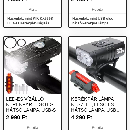
Alza
Pepita
Hasonlók, mint KIK KX5398
Hasonlók, mint USB első-
LED-es kerékpárvilágítás,
hátsó kerékpár lámpa
hátsó-első USB-készlet
LED-ES VÍZÁLLÓ
KERÉKPÁR LÁMPA
KERÉKPÁR ELSŐ ÉS
KÉSZLET, ELSŐ ÉS
HÁTSÓ LÁMPA, USB-S
HÁTSÓ LÁMPA, USB
TÖLTÉS, FEKETE
2 990
Ft
4 290
Ft
Pepita
Pepita