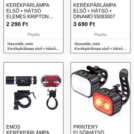
KERÉKPÁRLÁMPA
KERÉKPÁRLÁMPA
ELSŐ + HÁTSÓ
ELSŐ + HÁTSÓ +
ELEMES KRIPTON
DINAMÓ 55083007
55322110
2 290
Ft
3 690
Ft
Pepita
Pepita
Hasonlók, mint
Hasonlók, mint
Kerékpárlámpa első + hátsó
Kerékpárlámpa első + hátsó +
elemes KRIPTON 55322110
dinamó 55083007
EMOS
PRINTERY
KERÉKPÁRLÁMPA
ELSŐ/HÁTSÓ