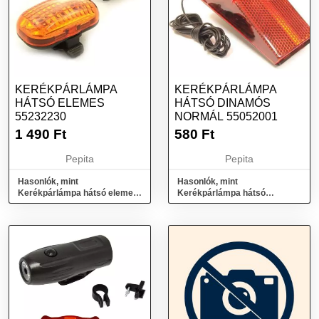
KERÉKPÁRLÁMPA
KERÉKPÁRLÁMPA
HÁTSÓ ELEMES
HÁTSÓ DINAMÓS
55232230
NORMÁL 55052001
1 490
Ft
580
Ft
Pepita
Pepita
Hasonlók, mint
Hasonlók, mint
Kerékpárlámpa hátsó elemes
Kerékpárlámpa hátsó
55232230
dinamós normál 55052001