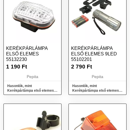
KERÉKPÁRLÁMPA
KERÉKPÁRLÁMPA
ELSŐ ELEMES
ELSŐ ELEMES 9LED
55132230
55102201
1 190
Ft
2 790
Ft
Pepita
Pepita
Hasonlók, mint
Hasonlók, mint
Kerékpárlámpa első elemes
Kerékpárlámpa első elemes
55132230
9LED 55102201