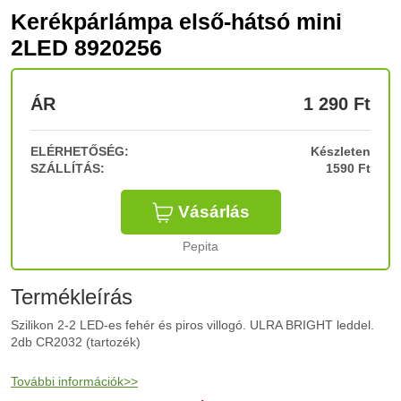
Kerékpárlámpa első-hátsó mini
2LED 8920256
ÁR
1 290
Ft
ELÉRHETŐSÉG:
Készleten
SZÁLLÍTÁS:
1590 Ft
Vásárlás
Pepita
Termékleírás
Szilikon 2-2 LED-es fehér és piros villogó. ULRA BRIGHT leddel.
2db CR2032 (tartozék)
További információk>>