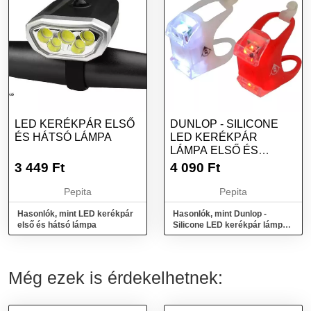
LED KERÉKPÁR ELSŐ
DUNLOP - SILICONE
ÉS HÁTSÓ LÁMPA
LED KERÉKPÁR
LÁMPA ELSŐ ÉS
HÁTSÓ
3 449
Ft
4 090
Ft
Pepita
Pepita
Hasonlók, mint LED kerékpár
Hasonlók, mint Dunlop -
első és hátsó lámpa
Silicone LED kerékpár lámpa
első és hátsó
Még ezek is érdekelhetnek: