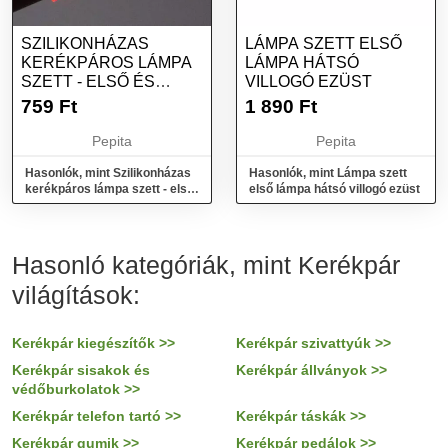
SZILIKONHÁZAS
LÁMPA SZETT ELSŐ
KERÉKPÁROS LÁMPA
LÁMPA HÁTSÓ
SZETT - ELSŐ ÉS
VILLOGÓ EZÜST
HÁTSÓ VILÁGÍTÁS
759
Ft
1 890
Ft
Pepita
Pepita
Hasonlók, mint Szilikonházas
Hasonlók, mint Lámpa szett
kerékpáros lámpa szett - első
első lámpa hátsó villogó ezüst
és hátsó világítás
Hasonló kategóriák, mint Kerékpár
világítások:
Kerékpár kiegészítők >>
Kerékpár szivattyúk >>
Kerékpár sisakok és
Kerékpár állványok >>
védőburkolatok >>
Kerékpár telefon tartó >>
Kerékpár táskák >>
Kerékpár gumik >>
Kerékpár pedálok >>