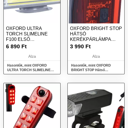
OXFORD ULTRA
OXFORD BRIGHT STOP
TORCH SLIMELINE
HÁTSÓ
F100 ELSŐ
KERÉKPÁRLÁMPA
KERÉKPÁRLÁMPA,
(LED)
6 890
Ft
3 990
Ft
(LED, FÉNYÁRAM 100
LM)
Alza
Alza
Hasonlók, mint OXFORD
Hasonlók, mint OXFORD
ULTRA TORCH SLIMELINE
BRIGHT STOP Hátsó
F100 első kerékpárlámpa,
kerékpárlámpa (LED)
(LED, fényáram 100 lm)