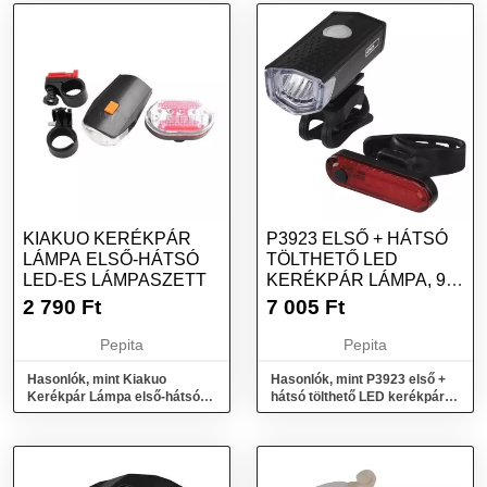
KIAKUO KERÉKPÁR
P3923 ELSŐ + HÁTSÓ
LÁMPA ELSŐ-HÁTSÓ
TÖLTHETŐ LED
LED-ES LÁMPASZETT
KERÉKPÁR LÁMPA, 90
LM
2 790
Ft
7 005
Ft
Pepita
Pepita
Hasonlók, mint Kiakuo
Hasonlók, mint P3923 első +
Kerékpár Lámpa első-hátsó
hátsó tölthető LED kerékpár
Led-es Lámpaszett
lámpa, 90 lm