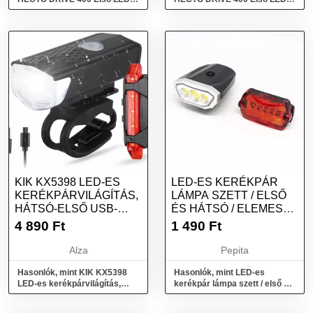
lámpa, mix, méret
lámpa, kék, méret
KIK KX5398 LED-ES
LED-ES KERÉKPÁR
KERÉKPÁRVILÁGÍTÁS,
LÁMPA SZETT / ELSŐ
HÁTSÓ-ELSŐ USB-
ÉS HÁTSÓ / ELEMES
KÉSZLET
(16766)
4 890
Ft
1 490
Ft
Alza
Pepita
Hasonlók, mint KIK KX5398
Hasonlók, mint LED-es
LED-es kerékpárvilágítás,
kerékpár lámpa szett / első és
hátsó-első USB-készlet
hátsó / elemes (16766)