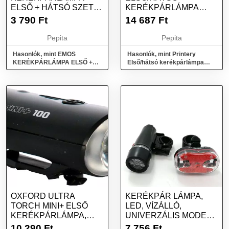
ELSŐ + HÁTSÓ SZETT
KERÉKPÁRLÁMPA
1+3 CHIP 3+2XAAA
KÉSZLET, 500 LUMEN,
3 790
Ft
14 687
Ft
P3920
4 VILÁGÍTÁS...
Pepita
Pepita
Hasonlók, mint EMOS
Hasonlók, mint Printery
KERÉKPÁRLÁMPA ELSŐ +
Első/hátsó kerékpárlámpa
HÁTSÓ SZETT 1+3 CHIP
készlet, 500 lumen, 4
3+2xAAA P3920
világítás...
OXFORD ULTRA
KERÉKPÁR LÁMPA,
TORCH MINI+ ELSŐ
LED, VÍZÁLLÓ,
KERÉKPÁRLÁMPA,
UNIVERZÁLIS MODELL
(USB TÖLTÉS, 100 LM
5 LED ELŐL 9 LED...
10 290
Ft
7 756
Ft