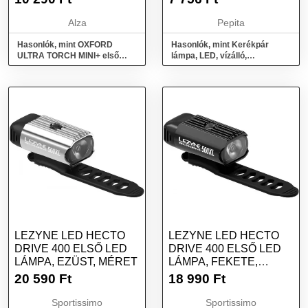
FÉNYÁRAM)
Alza
Pepita
Hasonlók, mint OXFORD
Hasonlók, mint Kerékpár
ULTRA TORCH MINI+ első
lámpa, LED, vízálló,
kerékpárlámpa, (USB töltés,
univerzális modell 5 Led elől 9
100 lm fényáram)
Led...
LEZYNE LED HECTO
LEZYNE LED HECTO
DRIVE 400 ELSŐ LED
DRIVE 400 ELSŐ LED
LÁMPA, EZÜST, MÉRET
LÁMPA, FEKETE,
MÉRET
20 590
Ft
18 990
Ft
Sportissimo
Sportissimo