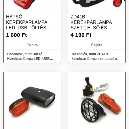
HÁTSÓ
ZD41B
KERÉKPÁRLÁMPA
KERÉKPÁRLÁMPA
LED, USB TÖLTÉS,
SZETT, ELSŐ ÉS
PIROS FÉNY, ÖT
HÁTSÓ
1 600
Ft
4 190
Ft
VILÁGÍTÁSI MÓ...
Pepita
Pepita
Hasonlók, mint Hátsó
Hasonlók, mint ZD41B
Kerékpárlámpa LED, USB
kerékpárlámpa szett, első és
Töltés, Piros Fény, Öt
hátsó
Világítási Mó...