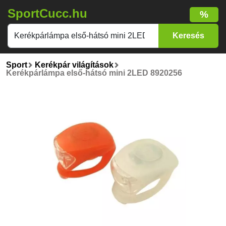
SportCucc.hu
%
Sport
Kerékpár világítások
Kerékpárlámpa első-hátsó mini 2LED 8920256