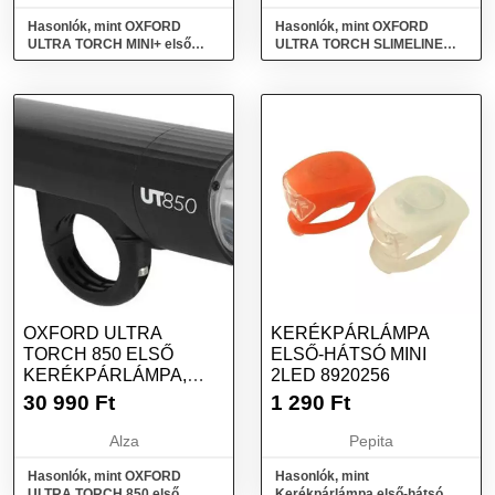
Hasonlók, mint OXFORD
Hasonlók, mint OXFORD
ULTRA TORCH MINI+ első
ULTRA TORCH SLIMELINE
kerékpárlámpa, (USB töltés,
F100 első kerékpárlámpa,
100 lm fényáram)
(LED, fényáram 100 lm)
OXFORD ULTRA
KERÉKPÁRLÁMPA
TORCH 850 ELSŐ
ELSŐ-HÁTSÓ MINI
KERÉKPÁRLÁMPA,
2LED 8920256
(FÉNYÁRAM 850 LM)
30 990
Ft
1 290
Ft
Alza
Pepita
Hasonlók, mint OXFORD
Hasonlók, mint
ULTRA TORCH 850 első
Kerékpárlámpa első-hátsó