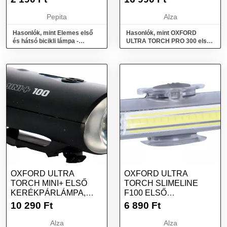
Pepita
Alza
Hasonlók, mint Elemes első
Hasonlók, mint OXFORD
és hátsó bicikli lámpa -
ULTRA TORCH PRO 300 első
Esperanza Acrux EOT016
kerékpárlámpa, (fényáram
300 lm)
OXFORD ULTRA
OXFORD ULTRA
TORCH MINI+ ELSŐ
TORCH SLIMELINE
KERÉKPÁRLÁMPA,
F100 ELSŐ
(USB TÖLTÉS, 100 LM
KERÉKPÁRLÁMPA,
10 290
Ft
6 890
Ft
FÉNYÁRAM)
(LED, FÉNYÁRAM 100
LM)
Alza
Alza