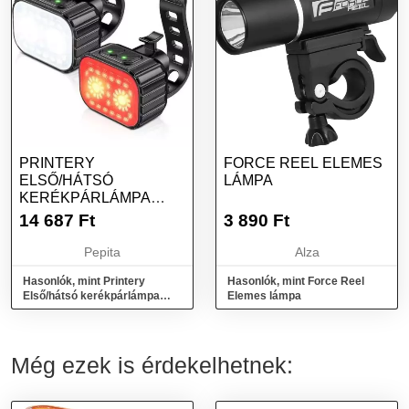
PRINTERY
FORCE REEL ELEMES
ELSŐ/HÁTSÓ
LÁMPA
KERÉKPÁRLÁMPA
KÉSZLET, 500 LUMEN,
14 687
Ft
3 890
Ft
4 VILÁGÍTÁS...
Pepita
Alza
Hasonlók, mint Printery
Hasonlók, mint Force Reel
Első/hátsó kerékpárlámpa
Elemes lámpa
készlet, 500 lumen, 4
világítás...
Még ezek is érdekelhetnek: