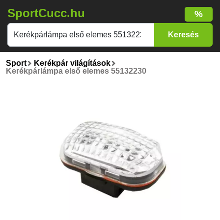
SportCucc.hu
%
Sport
Kerékpár világítások
Kerékpárlámpa első elemes 55132230