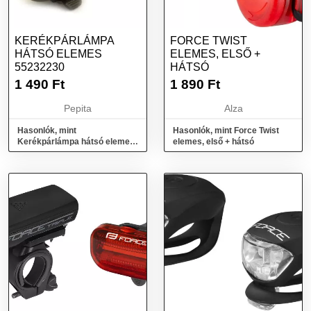
KERÉKPÁRLÁMPA
FORCE TWIST
HÁTSÓ ELEMES
ELEMES, ELSŐ +
55232230
HÁTSÓ
1 490
Ft
1 890
Ft
Pepita
Alza
Hasonlók, mint
Hasonlók, mint Force Twist
Kerékpárlámpa hátsó elemes
elemes, első + hátsó
55232230