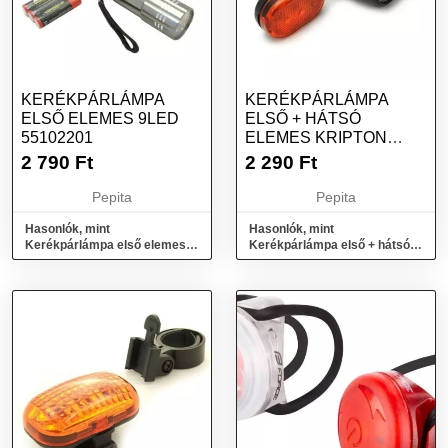
KERÉKPÁRLÁMPA
KERÉKPÁRLÁMPA
ELSŐ ELEMES 9LED
ELSŐ + HÁTSÓ
55102201
ELEMES KRIPTON
55322110
2 790
Ft
2 290
Ft
Pepita
Pepita
Hasonlók, mint
Hasonlók, mint
Kerékpárlámpa első elemes
Kerékpárlámpa első + hátsó
9LED 55102201
elemes KRIPTON 55322110