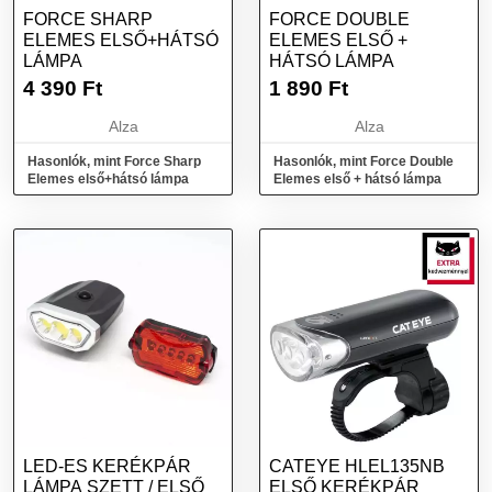
FORCE SHARP
FORCE DOUBLE
ELEMES ELSŐ+HÁTSÓ
ELEMES ELSŐ +
LÁMPA
HÁTSÓ LÁMPA
4 390
Ft
1 890
Ft
Alza
Alza
Hasonlók, mint Force Sharp
Hasonlók, mint Force Double
Elemes első+hátsó lámpa
Elemes első + hátsó lámpa
LED-ES KERÉKPÁR
CATEYE HLEL135NB
LÁMPA SZETT / ELSŐ
ELSŐ KERÉKPÁR