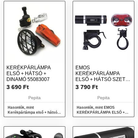
KERÉKPÁRLÁMPA
EMOS
ELSŐ + HÁTSÓ +
KERÉKPÁRLÁMPA
DINAMÓ 55083007
ELSŐ + HÁTSÓ SZETT
1+3 CHIP 3+2XAAA
3 690
Ft
3 790
Ft
P3920
Pepita
Pepita
Hasonlók, mint
Hasonlók, mint EMOS
Kerékpárlámpa első + hátsó +
KERÉKPÁRLÁMPA ELSŐ +
dinamó 55083007
HÁTSÓ SZETT 1+3 CHIP
3+2xAAA P3920