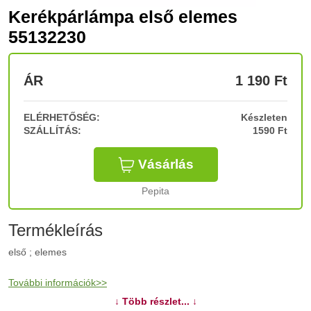
Kerékpárlámpa első elemes
55132230
ÁR
1 190
Ft
ELÉRHETŐSÉG:
Készleten
SZÁLLÍTÁS:
1590 Ft
Vásárlás
Pepita
Termékleírás
első ; elemes
További információk>>
↓ Több részlet... ↓