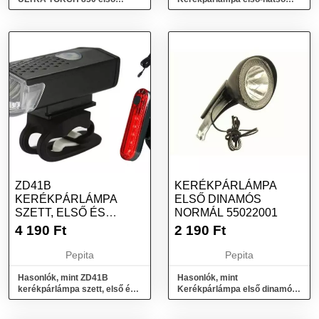
kerékpárlámpa, (fényáram
mini 2LED 8920256
850 lm)
ZD41B
KERÉKPÁRLÁMPA
KERÉKPÁRLÁMPA
ELSŐ DINAMÓS
SZETT, ELSŐ ÉS
NORMÁL 55022001
HÁTSÓ
4 190
Ft
2 190
Ft
Pepita
Pepita
Hasonlók, mint ZD41B
Hasonlók, mint
kerékpárlámpa szett, első és
Kerékpárlámpa első dinamós
hátsó
normál 55022001