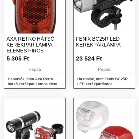
AXA RETRO HÁTSÓ
FENIX BC25R LED
KERÉKPÁR LÁMPA
KERÉKPÁRLÁMPA
ELEMES PIROS
5 305
Ft
23 524
Ft
Pepita
Pepita
Hasonlók, mint Axa Retro
Hasonlók, mint Fenix BC25R
hátsó kerékpár Lámpa elemes
LED kerékpárlámpa
piros