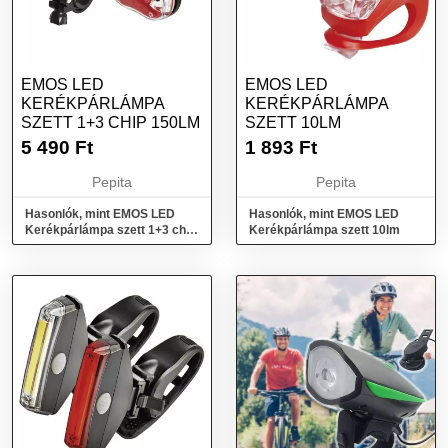
EMOS LED
EMOS LED
KERÉKPÁRLÁMPA
KERÉKPÁRLÁMPA
SZETT 1+3 CHIP 150LM
SZETT 10LM
5 490
Ft
1 893
Ft
Pepita
Pepita
Hasonlók, mint EMOS LED
Hasonlók, mint EMOS LED
Kerékpárlámpa szett 1+3 chip
Kerékpárlámpa szett 10lm
150lm