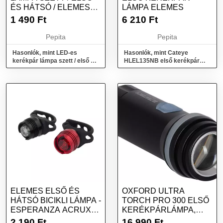
ÉS HÁTSÓ / ELEMES
LÁMPA ELEMES
(16766)
1 490
Ft
6 210
Ft
Pepita
Pepita
Hasonlók, mint LED-es
Hasonlók, mint Cateye
kerékpár lámpa szett / első és
HLEL135NB első kerékpár
hátsó / elemes (16766)
lámpa elemes
ELEMES ELSŐ ÉS
OXFORD ULTRA
HÁTSÓ BICIKLI LÁMPA -
TORCH PRO 300 ELSŐ
ESPERANZA ACRUX
KERÉKPÁRLÁMPA,
EOT016
(FÉNYÁRAM 300 LM)
2 190
Ft
16 990
Ft