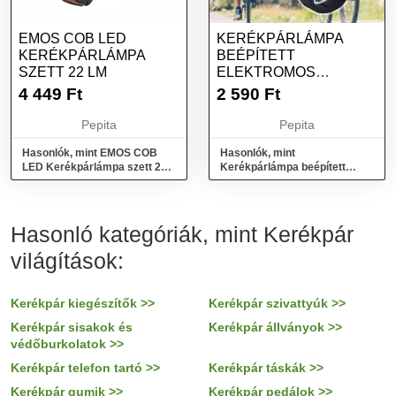
EMOS COB LED
KERÉKPÁRLÁMPA
KERÉKPÁRLÁMPA
BEÉPÍTETT
SZETT 22 LM
ELEKTROMOS
KÜRTTEL
4 449
Ft
2 590
Ft
Pepita
Pepita
Hasonlók, mint EMOS COB
Hasonlók, mint
LED Kerékpárlámpa szett 22
Kerékpárlámpa beépített
lm
elektromos kürttel
Hasonló kategóriák, mint Kerékpár
világítások:
Kerékpár kiegészítők >>
Kerékpár szivattyúk >>
Kerékpár sisakok és
Kerékpár állványok >>
védőburkolatok >>
Kerékpár telefon tartó >>
Kerékpár táskák >>
Kerékpár gumik >>
Kerékpár pedálok >>