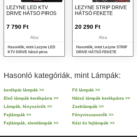
LEZYNE LED KTV
LEZYNE STRIP DRIVE
DRIVE HÁTSÓ PIROS
HÁTSÓ FEKETE
7 790
Ft
20 290
Ft
Alza
Alza
Hasonlók, mint Lezyne LED
Hasonlók, mint Lezyne STRIP
KTV DRIVE hátsó piros
DRIVE HÁTSÓ FEKETE
Hasonló kategóriák, mint Lámpák:
kerékpár lámpák >>
Fő lámpák >>
Első lámpák kerékpárra >>
Hátsó lámpák kerékpárra >>
Lámpák, fényszórók >>
Zseblámpák >>
Fejlámpák >>
Fényvisszaverők >>
Fejlámpák, elemlámpák >>
Kézi és fejlámpák >>