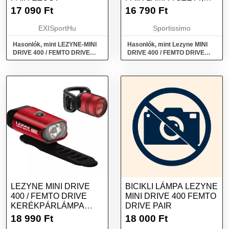
EZÜST, MÉRET
17 090
Ft
16 790
Ft
EXISportHu
Sportissimo
Hasonlók, mint LEZYNE-MINI
Hasonlók, mint Lezyne MINI
DRIVE 400 / FEMTO DRIVE
DRIVE 400 / FEMTO DRIVE
PAIR Ezüst
PAIR Lámpa szett, ezüst,
méret
LEZYNE MINI DRIVE
BICIKLI LÁMPA LEZYNE
400 / FEMTO DRIVE
MINI DRIVE 400 FEMTO
KERÉKPÁRLÁMPA
DRIVE PAIR
SZETT, PIROS, MÉRET
18 990
Ft
18 000
Ft