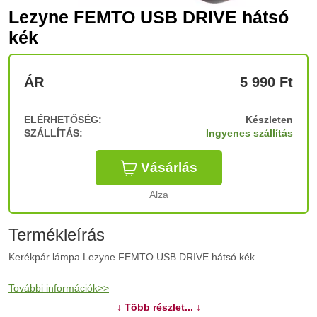
Lezyne FEMTO USB DRIVE hátsó
kék
ÁR
5 990
Ft
ELÉRHETŐSÉG:
Készleten
SZÁLLÍTÁS:
Ingyenes szállítás
Vásárlás
Alza
Termékleírás
Kerékpár lámpa Lezyne FEMTO USB DRIVE hátsó kék
További információk>>
↓ Több részlet... ↓