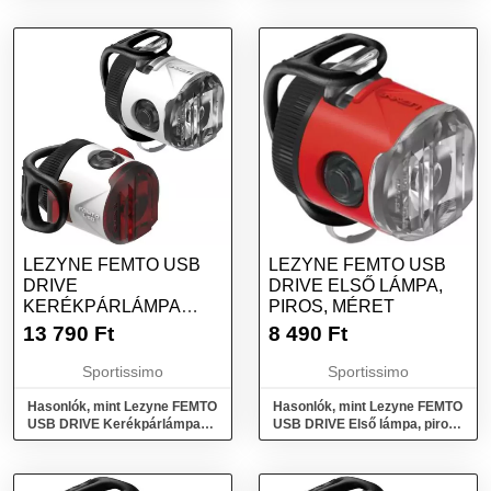
méret
LEZYNE FEMTO USB
LEZYNE FEMTO USB
DRIVE
DRIVE ELSŐ LÁMPA,
KERÉKPÁRLÁMPA
PIROS, MÉRET
SZETT, FEHÉR, MÉRET
13 790
Ft
8 490
Ft
Sportissimo
Sportissimo
Hasonlók, mint Lezyne FEMTO
Hasonlók, mint Lezyne FEMTO
USB DRIVE Kerékpárlámpa
USB DRIVE Első lámpa, piros,
szett, fehér, méret
méret