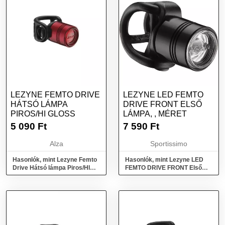
LEZYNE FEMTO DRIVE
LEZYNE LED FEMTO
HÁTSÓ LÁMPA
DRIVE FRONT ELSŐ
PIROS/HI GLOSS
LÁMPA, , MÉRET
5 090
Ft
7 590
Ft
Alza
Sportissimo
Hasonlók, mint Lezyne Femto
Hasonlók, mint Lezyne LED
Drive Hátsó lámpa Piros/HI
FEMTO DRIVE FRONT Első
Gloss
lámpa, , méret