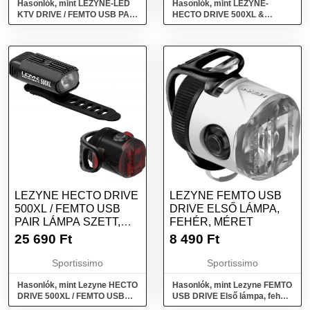
Hasonlók, mint LEZYNE-LED
Hasonlók, mint LEZYNE-
KTV DRIVE / FEMTO USB PAIR
HECTO DRIVE 500XL &
Fekete
FEMTO USB Keverd össze
LEZYNE HECTO DRIVE
LEZYNE FEMTO USB
500XL / FEMTO USB
DRIVE ELSŐ LÁMPA,
PAIR LÁMPA SZETT,
FEHÉR, MÉRET
FEKETE, MÉRET
25 690
Ft
8 490
Ft
Sportissimo
Sportissimo
Hasonlók, mint Lezyne HECTO
Hasonlók, mint Lezyne FEMTO
DRIVE 500XL / FEMTO USB
USB DRIVE Első lámpa, fehér,
PAIR Lámpa szett, fekete,
méret