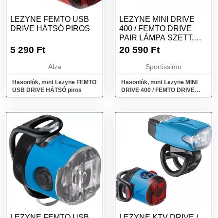
LEZYNE FEMTO USB
LEZYNE MINI DRIVE
DRIVE HÁTSÓ PIROS
400 / FEMTO DRIVE
PAIR LÁMPA SZETT,
KÉK, MÉRET
5 290
Ft
20 590
Ft
Alza
Sportissimo
Hasonlók, mint Lezyne FEMTO
Hasonlók, mint Lezyne MINI
USB DRIVE HÁTSÓ piros
DRIVE 400 / FEMTO DRIVE
PAIR Lámpa szett, kék, méret
LEZYNE FEMTO USB
LEZYNE KTV DRIVE /