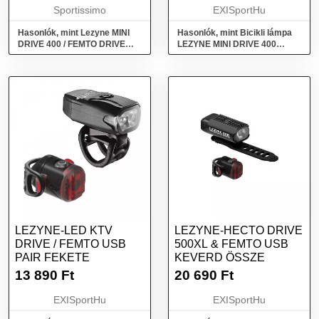
Sportissimo
EXISportHu
Hasonlók, mint Lezyne MINI
Hasonlók, mint Bicikli lámpa
DRIVE 400 / FEMTO DRIVE
LEZYNE MINI DRIVE 400
Kerékpárlámpa szett, piros,
FEMTO DRIVE PAIR
méret
LEZYNE-LED KTV
LEZYNE-HECTO DRIVE
DRIVE / FEMTO USB
500XL & FEMTO USB
PAIR FEKETE
KEVERD ÖSSZE
13 890
Ft
20 690
Ft
EXISportHu
EXISportHu