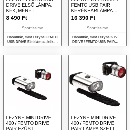
DRIVE ELSŐ LÁMPA,
FEMTO USB PAIR
KÉK, MÉRET
KERÉKPÁRLÁMPA
SZETT, KÉK, MÉRET
8 490
Ft
16 390
Ft
Sportissimo
Sportissimo
Hasonlók, mint Lezyne FEMTO
Hasonlók, mint Lezyne KTV
USB DRIVE Első lámpa, kék,
DRIVE / FEMTO USB PAIR
méret
Kerékpárlámpa szett, kék,
méret
LEZYNE-MINI DRIVE
LEZYNE MINI DRIVE
400 / FEMTO DRIVE
400 / FEMTO DRIVE
PAIR EZÜST
PAIR LÁMPA SZETT,