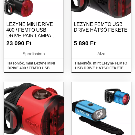
LEZYNE MINI DRIVE
LEZYNE FEMTO USB
400 / FEMTO USB
DRIVE HÁTSÓ FEKETE
DRIVE PAIR LÁMPA
SZETT, FEKETE,
23 090
Ft
5 890
Ft
MÉRET
Sportissimo
Alza
Hasonlók, mint Lezyne MINI
Hasonlók, mint Lezyne FEMTO
DRIVE 400 / FEMTO USB
USB DRIVE HÁTSÓ FEKETE
DRIVE PAIR Lámpa szett,
fekete, méret