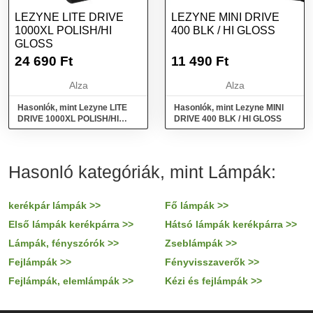
LEZYNE LITE DRIVE
LEZYNE MINI DRIVE
1000XL POLISH/HI
400 BLK / HI GLOSS
GLOSS
24 690
Ft
11 490
Ft
Alza
Alza
Hasonlók, mint Lezyne LITE
Hasonlók, mint Lezyne MINI
DRIVE 1000XL POLISH/HI
DRIVE 400 BLK / HI GLOSS
GLOSS
Hasonló kategóriák, mint Lámpák:
kerékpár lámpák >>
Fő lámpák >>
Első lámpák kerékpárra >>
Hátsó lámpák kerékpárra >>
Lámpák, fényszórók >>
Zseblámpák >>
Fejlámpák >>
Fényvisszaverők >>
Fejlámpák, elemlámpák >>
Kézi és fejlámpák >>