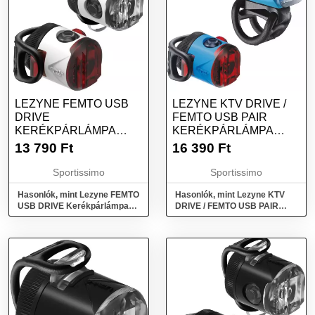
LEZYNE FEMTO USB
LEZYNE KTV DRIVE /
DRIVE
FEMTO USB PAIR
KERÉKPÁRLÁMPA
KERÉKPÁRLÁMPA
SZETT, FEHÉR, MÉRET
SZETT, KÉK, MÉRET
13 790
Ft
16 390
Ft
Sportissimo
Sportissimo
Hasonlók, mint Lezyne FEMTO
Hasonlók, mint Lezyne KTV
USB DRIVE Kerékpárlámpa
DRIVE / FEMTO USB PAIR
szett, fehér, méret
Kerékpárlámpa szett, kék,
méret