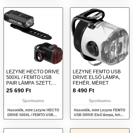
LEZYNE HECTO DRIVE
LEZYNE FEMTO USB
500XL / FEMTO USB
DRIVE ELSŐ LÁMPA,
PAIR LÁMPA SZETT,
FEHÉR, MÉRET
FEKETE, MÉRET
25 690
Ft
8 490
Ft
Sportissimo
Sportissimo
Hasonlók, mint Lezyne HECTO
Hasonlók, mint Lezyne FEMTO
DRIVE 500XL / FEMTO USB
USB DRIVE Első lámpa, fehér,
PAIR Lámpa szett, fekete,
méret
méret