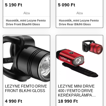
5 190
Ft
5 090
Ft
Alza
Alza
Hasonlók, mint Lezyne Femto
Hasonlók, mint Lezyne Femto
Drive Front Blue/Hi Gloss
Drive Rear Blk/Hi Gloss
LEZYNE FEMTO DRIVE
LEZYNE MINI DRIVE
FRONT BLK/HI GLOSS
400 / FEMTO DRIVE
KERÉKPÁRLÁMPA
SZETT, PIROS, MÉRET
4 990
Ft
18 990
Ft