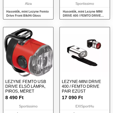
Alza
Sportissimo
Hasonlók, mint Lezyne Femto
Hasonlók, mint Lezyne MINI
Drive Front Blk/Hi Gloss
DRIVE 400 / FEMTO DRIVE
Kerékpárlámpa szett, piros,
méret
LEZYNE FEMTO USB
LEZYNE-MINI DRIVE
DRIVE ELSŐ LÁMPA,
400 / FEMTO DRIVE
PIROS, MÉRET
PAIR EZÜST
8 490
Ft
17 090
Ft
Sportissimo
EXISportHu