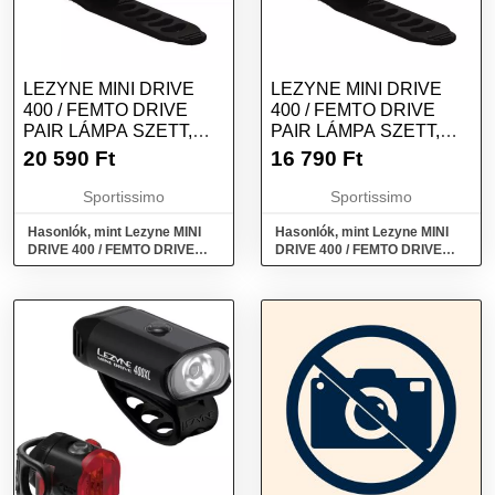
LEZYNE MINI DRIVE
LEZYNE MINI DRIVE
400 / FEMTO DRIVE
400 / FEMTO DRIVE
PAIR LÁMPA SZETT,
PAIR LÁMPA SZETT,
KÉK, MÉRET
EZÜST, MÉRET
20 590
Ft
16 790
Ft
Sportissimo
Sportissimo
Hasonlók, mint Lezyne MINI
Hasonlók, mint Lezyne MINI
DRIVE 400 / FEMTO DRIVE
DRIVE 400 / FEMTO DRIVE
PAIR Lámpa szett, kék, méret
PAIR Lámpa szett, ezüst,
méret