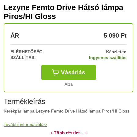
Lezyne Femto Drive Hátsó lámpa
Piros/HI Gloss
ÁR
5 090
Ft
ELÉRHETŐSÉG:
Készleten
SZÁLLÍTÁS:
Ingyenes szállítás
Vásárlás
Alza
Termékleírás
Kerékpár lámpa Lezyne Femto Drive Hátsó lámpa Piros/HI Gloss
További információk>>
↓ Több részlet... ↓