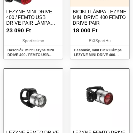
LEZYNE MINI DRIVE
BICIKLI LÁMPA LEZYNE
400 / FEMTO USB
MINI DRIVE 400 FEMTO
DRIVE PAIR LÁMPA
DRIVE PAIR
SZETT, FEKETE,
23 090
Ft
18 000
Ft
MÉRET
Sportissimo
EXISportHu
Hasonlók, mint Lezyne MINI
Hasonlók, mint Bicikli lámpa
DRIVE 400 / FEMTO USB
LEZYNE MINI DRIVE 400
DRIVE PAIR Lámpa szett,
FEMTO DRIVE PAIR
fekete, méret
LEZYNE FEMTO DRIVE
LEZYNE FEMTO DRIVE