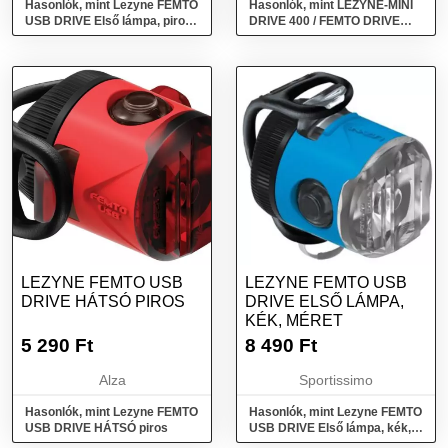
Hasonlók, mint Lezyne FEMTO
Hasonlók, mint LEZYNE-MINI
USB DRIVE Első lámpa, piros,
DRIVE 400 / FEMTO DRIVE
méret
PAIR Ezüst
LEZYNE FEMTO USB
LEZYNE FEMTO USB
DRIVE HÁTSÓ PIROS
DRIVE ELSŐ LÁMPA,
KÉK, MÉRET
5 290
Ft
8 490
Ft
Alza
Sportissimo
Hasonlók, mint Lezyne FEMTO
Hasonlók, mint Lezyne FEMTO
USB DRIVE HÁTSÓ piros
USB DRIVE Első lámpa, kék,
méret