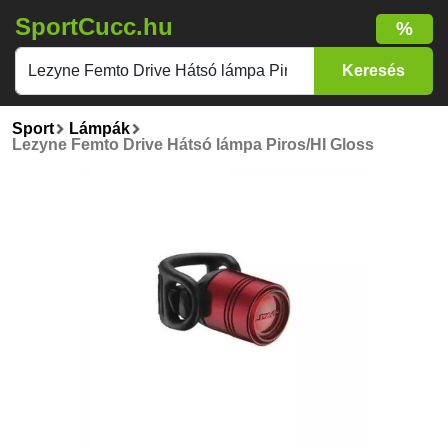
SportCucc.hu
%
Sport
Lámpák
Lezyne Femto Drive Hátsó lámpa Piros/HI Gloss