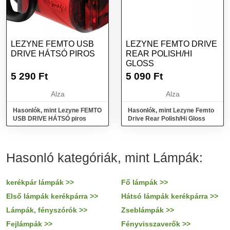
LEZYNE FEMTO USB
LEZYNE FEMTO DRIVE
DRIVE HÁTSÓ PIROS
REAR POLISH/HI
GLOSS
5 290
Ft
5 090
Ft
Alza
Alza
Hasonlók, mint Lezyne FEMTO
Hasonlók, mint Lezyne Femto
USB DRIVE HÁTSÓ piros
Drive Rear Polish/Hi Gloss
Hasonló kategóriák, mint Lámpák:
kerékpár lámpák >>
Fő lámpák >>
Első lámpák kerékpárra >>
Hátsó lámpák kerékpárra >>
Lámpák, fényszórók >>
Zseblámpák >>
Fejlámpák >>
Fényvisszaverők >>