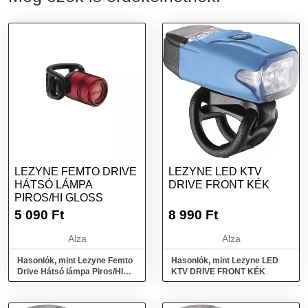
LEZYNE FEMTO DRIVE
LEZYNE LED KTV
HÁTSÓ LÁMPA
DRIVE FRONT KÉK
PIROS/HI GLOSS
5 090
Ft
8 990
Ft
Alza
Alza
Hasonlók, mint Lezyne Femto
Hasonlók, mint Lezyne LED
Drive Hátsó lámpa Piros/HI
KTV DRIVE FRONT KÉK
Gloss