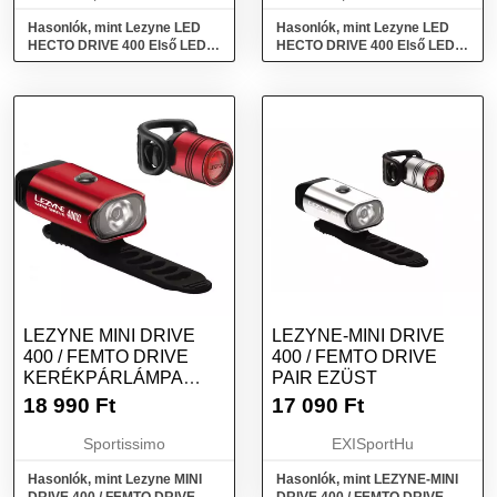
Hasonlók, mint Lezyne LED
Hasonlók, mint Lezyne LED
HECTO DRIVE 400 Első LED
HECTO DRIVE 400 Első LED
lámpa, mix, méret
lámpa, kék, méret
LEZYNE MINI DRIVE
LEZYNE-MINI DRIVE
400 / FEMTO DRIVE
400 / FEMTO DRIVE
KERÉKPÁRLÁMPA
PAIR EZÜST
SZETT, PIROS, MÉRET
18 990
Ft
17 090
Ft
Sportissimo
EXISportHu
Hasonlók, mint Lezyne MINI
Hasonlók, mint LEZYNE-MINI