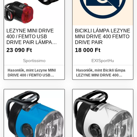
LEZYNE MINI DRIVE
BICIKLI LÁMPA LEZYNE
400 / FEMTO USB
MINI DRIVE 400 FEMTO
DRIVE PAIR LÁMPA
DRIVE PAIR
SZETT, FEKETE,
23 090
Ft
18 000
Ft
MÉRET
Sportissimo
EXISportHu
Hasonlók, mint Lezyne MINI
Hasonlók, mint Bicikli lámpa
DRIVE 400 / FEMTO USB
LEZYNE MINI DRIVE 400
DRIVE PAIR Lámpa szett,
FEMTO DRIVE PAIR
fekete, méret