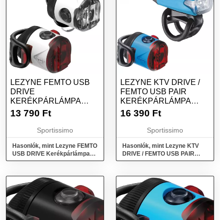
LEZYNE FEMTO USB
LEZYNE KTV DRIVE /
DRIVE
FEMTO USB PAIR
KERÉKPÁRLÁMPA
KERÉKPÁRLÁMPA
SZETT, FEHÉR, MÉRET
SZETT, KÉK, MÉRET
13 790
Ft
16 390
Ft
Sportissimo
Sportissimo
Hasonlók, mint Lezyne FEMTO
Hasonlók, mint Lezyne KTV
USB DRIVE Kerékpárlámpa
DRIVE / FEMTO USB PAIR
szett, fehér, méret
Kerékpárlámpa szett, kék,
méret