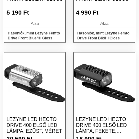
5 190
Ft
4 990
Ft
Alza
Alza
Hasonlók, mint Lezyne Femto
Hasonlók, mint Lezyne Femto
Drive Front Blue/Hi Gloss
Drive Front Blk/Hi Gloss
LEZYNE LED HECTO
LEZYNE LED HECTO
DRIVE 400 ELSŐ LED
DRIVE 400 ELSŐ LED
LÁMPA, EZÜST, MÉRET
LÁMPA, FEKETE,
MÉRET
20 590
Ft
18 990
Ft