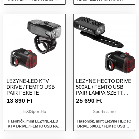
DRIVE 400 / FEMTO DRIVE
DRIVE 400 / FEMTO DRIVE
Kerékpárlámpa szett, piros,
PAIR Ezüst
méret
LEZYNE-LED KTV
LEZYNE HECTO DRIVE
DRIVE / FEMTO USB
500XL / FEMTO USB
PAIR FEKETE
PAIR LÁMPA SZETT,
FEKETE, MÉRET
13 890
Ft
25 690
Ft
EXISportHu
Sportissimo
Hasonlók, mint LEZYNE-LED
Hasonlók, mint Lezyne HECTO
KTV DRIVE / FEMTO USB PAIR
DRIVE 500XL / FEMTO USB
Fekete
PAIR Lámpa szett, fekete,
méret