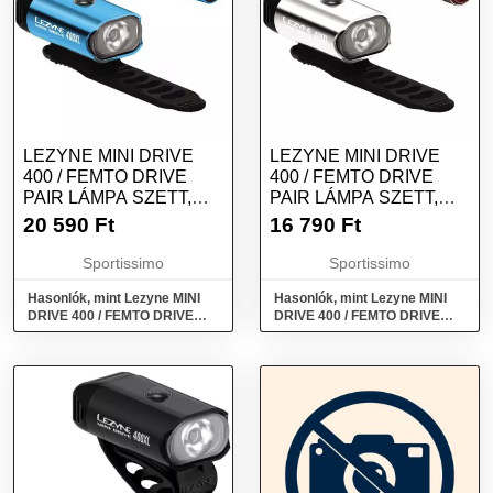
LEZYNE MINI DRIVE
LEZYNE MINI DRIVE
400 / FEMTO DRIVE
400 / FEMTO DRIVE
PAIR LÁMPA SZETT,
PAIR LÁMPA SZETT,
KÉK, MÉRET
EZÜST, MÉRET
20 590
Ft
16 790
Ft
Sportissimo
Sportissimo
Hasonlók, mint Lezyne MINI
Hasonlók, mint Lezyne MINI
DRIVE 400 / FEMTO DRIVE
DRIVE 400 / FEMTO DRIVE
PAIR Lámpa szett, kék, méret
PAIR Lámpa szett, ezüst,
méret