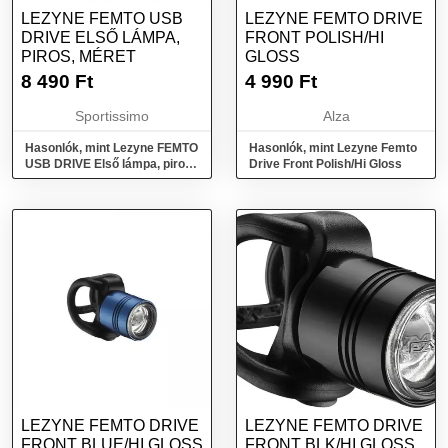
LEZYNE FEMTO USB
LEZYNE FEMTO DRIVE
DRIVE ELSŐ LÁMPA,
FRONT POLISH/HI
PIROS, MÉRET
GLOSS
8 490
Ft
4 990
Ft
Sportissimo
Alza
Hasonlók, mint Lezyne FEMTO
Hasonlók, mint Lezyne Femto
USB DRIVE Első lámpa, piros,
Drive Front Polish/Hi Gloss
méret
LEZYNE FEMTO DRIVE
LEZYNE FEMTO DRIVE
FRONT BLUE/HI GLOSS
FRONT BLK/HI GLOSS