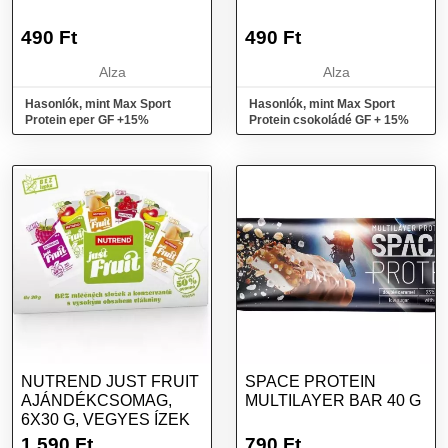
490
Ft
490
Ft
Alza
Alza
Hasonlók, mint Max Sport
Hasonlók, mint Max Sport
Protein eper GF +15%
Protein csokoládé GF + 15%
NUTREND JUST FRUIT
SPACE PROTEIN
AJÁNDÉKCSOMAG,
MULTILAYER BAR 40 G
6X30 G, VEGYES ÍZEK
1 590
Ft
790
Ft