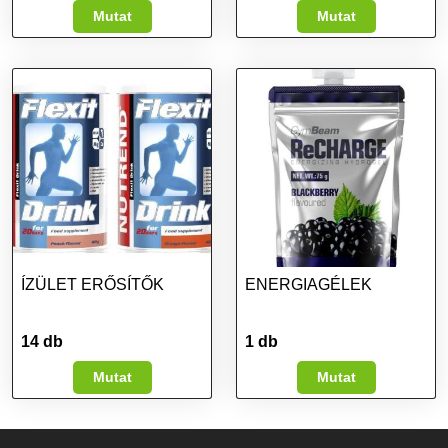
Mutat
Mutat
ÍZÜLET ERŐSÍTŐK
ENERGIAGÉLEK
14 db
1 db
Mutat
Mutat