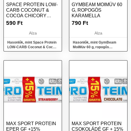
SPACE PROTEIN LOW-
GYMBEAM MOIMÜV 60
CARB COCONUT &
G, ROPOGÓS
COCOA CHICORY
KARAMELLA
PROTEIN BAR 30G
590
Ft
790
Ft
Alza
Alza
Hasonlók, mint Space Protein
Hasonlók, mint GymBeam
LOW-CARB Coconut & Cocoa
MoiMüv 60 g, ropogós
Chicory Protein bar 30g
karamella
MAX SPORT PROTEIN
MAX SPORT PROTEIN
EPER GF +15%
CSOKOLÁDÉ GF + 15%