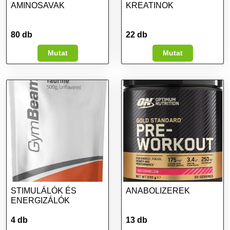
AMINOSAVAK
KREATINOK
80 db
22 db
Mutat
Mutat
STIMULÁLÓK ÉS
ANABOLIZEREK
ENERGIZÁLÓK
4 db
13 db