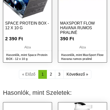
SPACE PROTEIN BOX -
MAXSPORT FLOW
12 X 10 G
HAVANA RUMOS
PRALINÉ
2 390
Ft
390
Ft
Alza
Alza
Hasonlók, mint Space Protein
Hasonlók, mint MaxSport Flow
BOX - 12 x 10 g
Havana rumos praliné
« Előző
1
2
3
Következő »
Hasonlók, mint Szeletek: