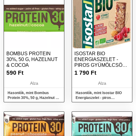
BOMBUS PROTEIN
ISOSTAR BIO
30%, 50 G, HAZELNUT
ENERGIASZELET -
& COCOA
PIROS GYÜMÖLCSÖK
3X 30 G
590
Ft
1 790
Ft
Alza
Alza
Hasonlók, mint Bombus
Hasonlók, mint Isostar BIO
Protein 30%, 50 g, Hazelnut &
Energiaszelet - piros
Cocoa
gyümölcsök 3x 30 g