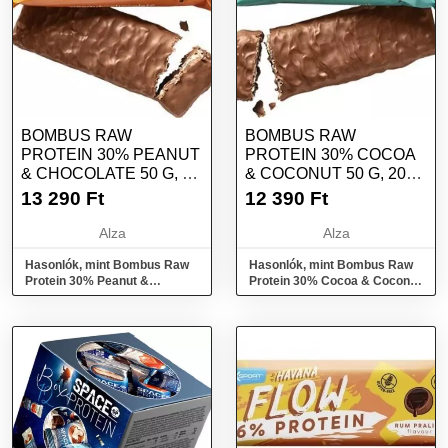
BOMBUS RAW
BOMBUS RAW
PROTEIN 30% PEANUT
PROTEIN 30% COCOA
& CHOCOLATE 50 G, 20
& COCONUT 50 G, 20
DB
DB
13 290
Ft
12 390
Ft
Alza
Alza
Hasonlók, mint Bombus Raw
Hasonlók, mint Bombus Raw
Protein 30% Peanut &
Protein 30% Cocoa & Coconut
Chocolate 50 g, 20 db
50 g, 20 db