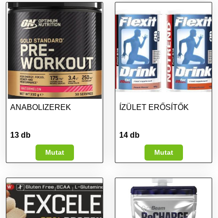
ANABOLIZEREK
ÍZÜLET ERŐSÍTŐK
13 db
14 db
Mutat
Mutat