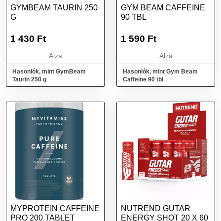
GYMBEAM TAURIN 250
GYM BEAM CAFFEINE
G
90 TBL
1 430
Ft
1 590
Ft
Alza
Alza
Hasonlók, mint GymBeam
Hasonlók, mint Gym Beam
Taurin 250 g
Caffeine 90 tbl
MYPROTEIN CAFFEINE
NUTREND GUTAR
PRO 200 TABLET
ENERGY SHOT 20 X 60