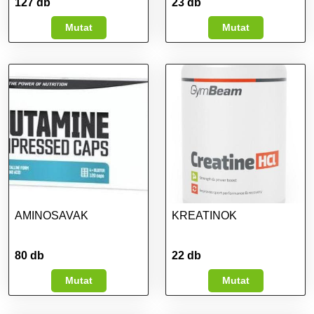
127 db
23 db
Mutat
Mutat
AMINOSAVAK
KREATINOK
80 db
22 db
Mutat
Mutat