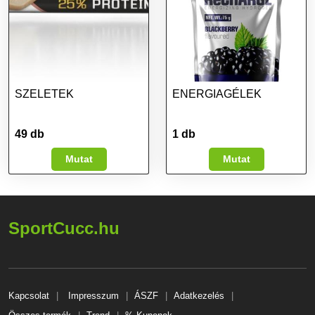
SZELETEK
ENERGIAGÉLEK
49 db
1 db
Mutat
Mutat
SportCucc.hu
Kapcsolat
Impresszum
ÁSZF
Adatkezelés