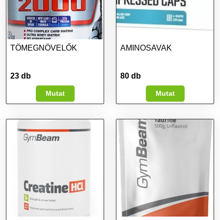
TÖMEGNÖVELŐK
AMINOSAVAK
23 db
80 db
Mutat
Mutat