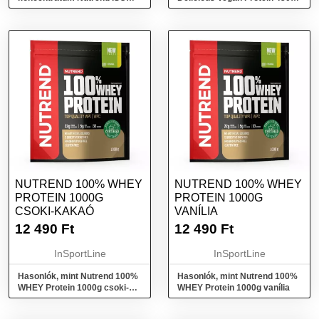
WHEY Prozero 500 g sós
latte macchiato
karamell
NUTREND 100% WHEY
NUTREND 100% WHEY
PROTEIN 1000G
PROTEIN 1000G
CSOKI-KAKAÓ
VANÍLIA
12 490
Ft
12 490
Ft
InSportLine
InSportLine
Hasonlók, mint Nutrend 100%
Hasonlók, mint Nutrend 100%
WHEY Protein 1000g csoki-
WHEY Protein 1000g vanília
kakaó