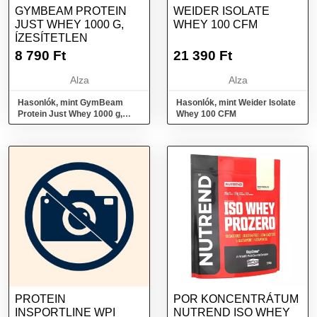
GYMBEAM PROTEIN
WEIDER ISOLATE
JUST WHEY 1000 G,
WHEY 100 CFM
ÍZESÍTETLEN
8 790
Ft
21 390
Ft
Alza
Alza
Hasonlók, mint GymBeam
Hasonlók, mint Weider Isolate
Protein Just Whey 1000 g,
Whey 100 CFM
ízesítetlen
PROTEIN
POR KONCENTRÁTUM
INSPORTLINE WPI
NUTREND ISO WHEY