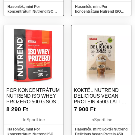
Hasonlók, mint Por
Hasonlók, mint Por
koncentrátum Nutrend ISO
koncentrátum Nutrend ISO
WHEY Prozero 500 g keksz-
WHEY Prozero 500 g epres
tejszín
sajttorta
POR KONCENTRÁTUM
KOKTÉL NUTREND
NUTREND ISO WHEY
DELICIOUS VEGAN
PROZERO 500 G SÓS
PROTEIN 450G LATTE
KARAMELL
MACCHIATO
8 290
Ft
7 900
Ft
InSportLine
InSportLine
Hasonlók, mint Por
Hasonlók, mint Koktél Nutrend
koncentrátum Nutrend ISO
Delicious Vegan Protein 450g