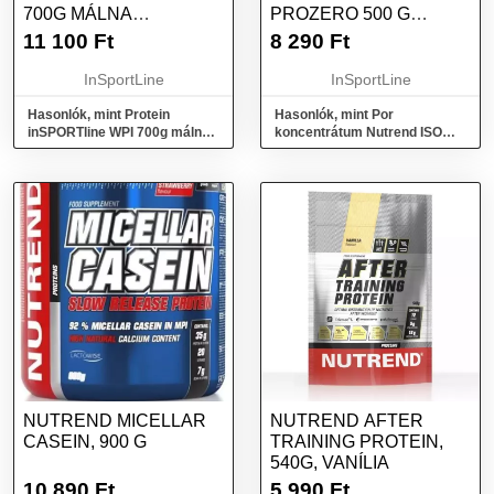
700G MÁLNA
PROZERO 500 G
FEHÉRCSOKOLÁDÉVAL
FEHÉR CSOKOLÁDÉ
11 100
Ft
8 290
Ft
InSportLine
InSportLine
Hasonlók, mint Protein
Hasonlók, mint Por
inSPORTline WPI 700g málna
koncentrátum Nutrend ISO
fehércsokoládéval
WHEY Prozero 500 g fehér
csokoládé
NUTREND MICELLAR
NUTREND AFTER
CASEIN, 900 G
TRAINING PROTEIN,
540G, VANÍLIA
10 890
Ft
5 990
Ft