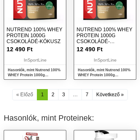
NUTREND 100% WHEY
NUTREND 100% WHEY
PROTEIN 1000G
PROTEIN 1000G
CSOKOLÁDÉ-KÓKUSZ
CSOKOLÁDÉ-
MOGYORÓ
12 490
Ft
12 490
Ft
InSportLine
InSportLine
Hasonlók, mint Nutrend 100%
Hasonlók, mint Nutrend 100%
WHEY Protein 1000g
WHEY Protein 1000g
csokoládé-kókusz
csokoládé-mogyoró
« Előző
1
2
3
…
7
Következő »
Hasonlók, mint Proteinek: