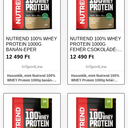
NUTREND 100% WHEY
NUTREND 100% WHEY
PROTEIN 1000G
PROTEIN 1000G
BANÁN-EPER
FEHÉR CSOKOLÁDÉ-
KÓKUSZ
12 490
Ft
12 490
Ft
InSportLine
InSportLine
Hasonlók, mint Nutrend 100%
Hasonlók, mint Nutrend 100%
WHEY Protein 1000g banán-
WHEY Protein 1000g fehér
eper
csokoládé-kókusz