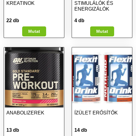
KREATINOK
STIMULÁLÓK ÉS
ENERGIZÁLÓK
22 db
4 db
Mutat
Mutat
ANABOLIZEREK
ÍZÜLET ERŐSÍTŐK
13 db
14 db