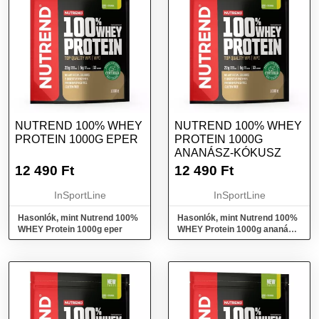
NUTREND 100% WHEY
NUTREND 100% WHEY
PROTEIN 1000G EPER
PROTEIN 1000G
ANANÁSZ-KÓKUSZ
12 490
Ft
12 490
Ft
InSportLine
InSportLine
Hasonlók, mint Nutrend 100%
Hasonlók, mint Nutrend 100%
WHEY Protein 1000g eper
WHEY Protein 1000g ananász-
kókusz