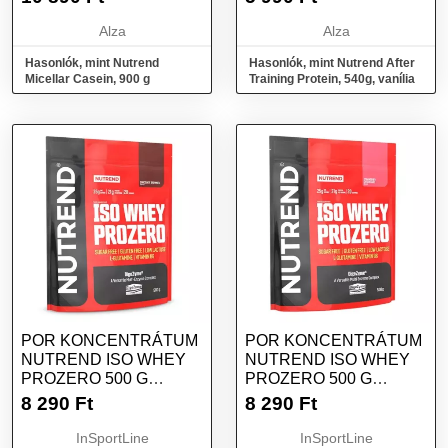
Alza
Alza
Hasonlók, mint Nutrend
Hasonlók, mint Nutrend After
Micellar Casein, 900 g
Training Protein, 540g, vanília
POR KONCENTRÁTUM
POR KONCENTRÁTUM
NUTREND ISO WHEY
NUTREND ISO WHEY
PROZERO 500 G
PROZERO 500 G
KEKSZ-TEJSZÍN
EPRES SAJTTORTA
8 290
Ft
8 290
Ft
InSportLine
InSportLine