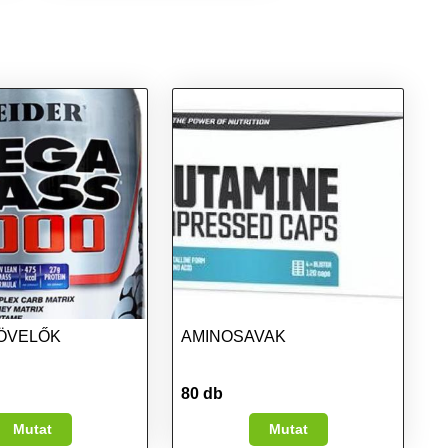
ÖVELŐK
AMINOSAVAK
80 db
Mutat
Mutat