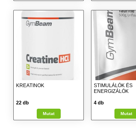
KREATINOK
STIMULÁLÓK ÉS
ENERGIZÁLÓK
22 db
4 db
Mutat
Mutat