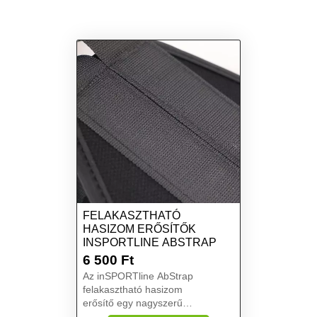
FELAKASZTHATÓ
HASIZOM ERŐSÍTŐK
INSPORTLINE ABSTRAP
6 500
Ft
Az inSPORTline AbStrap
felakasztható hasizom
erősítő egy nagyszerű
edzéskiegészítő, amely ideális a