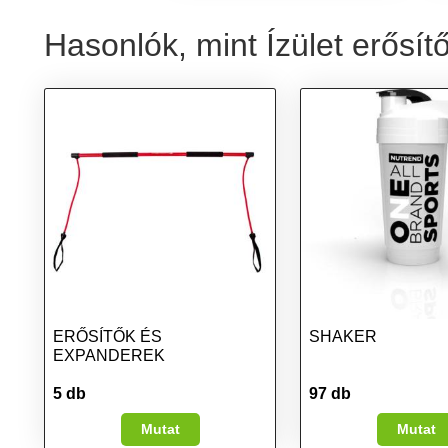
Hasonlók, mint Ízület erősít
ERŐSÍTŐK ÉS
SHAKER
EXPANDEREK
5 db
97 db
Mutat
Mutat