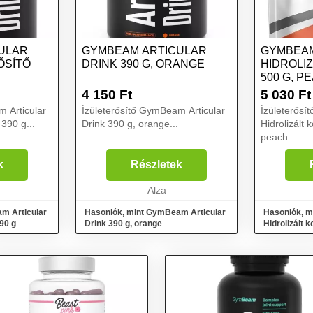
ULAR
GYMBEAM ARTICULAR
GYMBEA
ŐSÍTŐ
DRINK 390 G, ORANGE
HIDROLI
500 G, P
4 150
Ft
5 030
Ft
 Articular
Ízületerősítő GymBeam Articular
Ízületerős
 390 g...
Drink 390 g, orange...
Hidrolizált 
peach...
k
Részletek
Alza
m Articular
Hasonlók, mint GymBeam Articular
Hasonlók, 
390 g
Drink 390 g, orange
Hidrolizált 