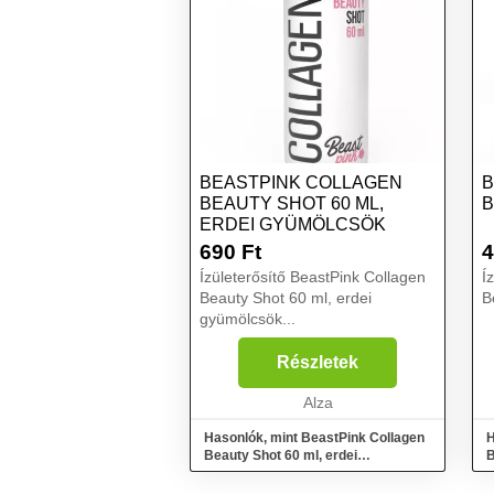
BEASTPINK COLLAGEN
B
BEAUTY SHOT 60 ML,
B
ERDEI GYÜMÖLCSÖK
690
Ft
4
Ízületerősítő BeastPink Collagen
Í
Beauty Shot 60 ml, erdei
B
gyümölcsök...
Részletek
Alza
Hasonlók, mint BeastPink Collagen
H
Beauty Shot 60 ml, erdei
B
gyümölcsök