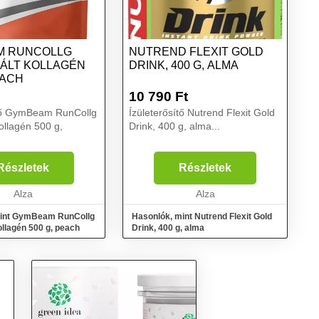
M RUNCOLLG
NUTREND FLEXIT GOLD
ZÁLT KOLLAGÉN
DRINK, 400 G, ALMA
EACH
10 790
Ft
ítő GymBeam RunCollg
Ízületerősítő Nutrend Flexit Gold
kollagén 500 g,
Drink, 400 g, alma...
Részletek
Részletek
Alza
Alza
mint GymBeam RunCollg
Hasonlók, mint Nutrend Flexit Gold
kollagén 500 g, peach
Drink, 400 g, alma