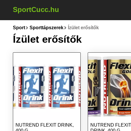
SportCucc.hu
Sport
Sporttápszerek
Ízület erősítők
Ízület erősítők
NUTREND FLEXIT DRINK,
NUTREND FLEXI
400 G
DRINK, 400 G