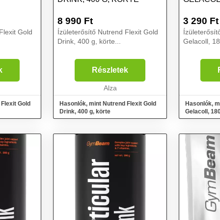
8 990
Ft
3 290
Ft
Flexit Gold
Ízületerősítő Nutrend Flexit Gold
Ízületerősít
Drink, 400 g, körte...
Gelacoll, 18
k
Részletek
Alza
Flexit Gold
Hasonlók, mint Nutrend Flexit Gold
Hasonlók, mi
Drink, 400 g, körte
Gelacoll, 18