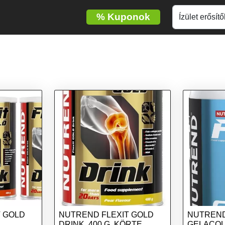
%
Kuponok
T GOLD
NUTREND FLEXIT GOLD
NUTREND
DRINK, 400 G, KÖRTE
GELACOL