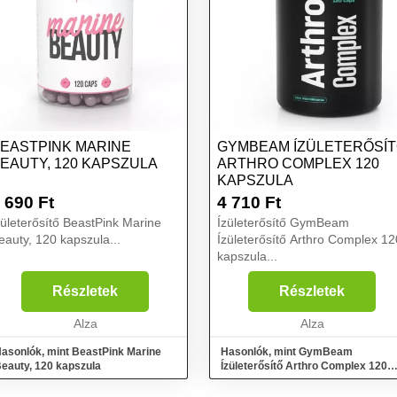
EASTPINK MARINE
GYMBEAM ÍZÜLETERŐSÍ
EAUTY, 120 KAPSZULA
ARTHRO COMPLEX 120
KAPSZULA
 690
Ft
4 710
Ft
zületerősítő BeastPink Marine
Ízületerősítő GymBeam
eauty, 120 kapszula...
Ízületerősítő Arthro Complex 12
kapszula...
Részletek
Részletek
Alza
Alza
asonlók, mint BeastPink Marine
Hasonlók, mint GymBeam
eauty, 120 kapszula
Ízületerősítő Arthro Complex 120
kapszula