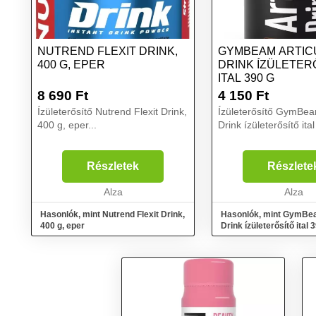
NUTREND FLEXIT DRINK,
GYMBEAM ARTIC
400 G, EPER
DRINK ÍZÜLETER
ITAL 390 G
8 690
Ft
4 150
Ft
Ízületerősítő Nutrend Flexit Drink,
Ízületerősítő GymBeam
400 g, eper...
Drink ízületerősítő ital
Részletek
Részlete
Alza
Alza
Hasonlók, mint Nutrend Flexit Drink,
Hasonlók, mint GymBea
400 g, eper
Drink ízületerősítő ital 