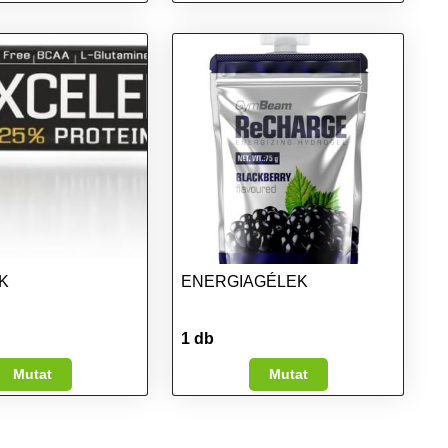
K
ENERGIAGÉLEK
1 db
Mutat
Mutat