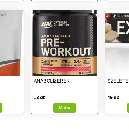
ANABOLIZEREK
SZELETE
13 db
49 db
Mutat