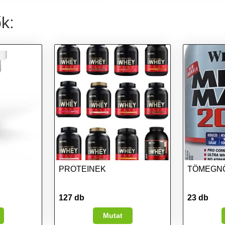
ők:
PROTEINEK
TÖMEGN
127 db
23 db
Mutat