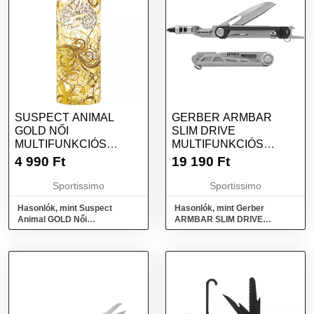
SUSPECT ANIMAL
GERBER ARMBAR
GOLD NŐI
SLIM DRIVE
MULTIFUNKCIÓS
MULTIFUNKCIÓS
KENDŐ, ARANY,
ZSEBKÉS, EZÜST,
4 990
Ft
19 190
Ft
MÉRET
MÉRET
Sportissimo
Sportissimo
Hasonlók, mint Suspect
Hasonlók, mint Gerber
Animal GOLD Női
ARMBAR SLIM DRIVE
multifunkciós kendő, arany,
Multifunkciós zsebkés, ezüst,
méret
méret