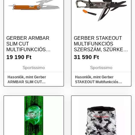
GERBER ARMBAR
GERBER STAKEOUT
SLIM CUT
MULTIFUNKCIÓS
MULTIFUNKCIÓS
SZERSZÁM, SZÜRKE,
ZSEBKÉS,
MÉRET
19 190
Ft
31 590
Ft
NARANCSSÁRGA,
MÉRET
Sportissimo
Sportissimo
Hasonlók, mint Gerber
Hasonlók, mint Gerber
ARMBAR SLIM CUT
STAKEOUT Multifunkciós
Multifunkciós zsebkés,
szerszám, szürke, méret
narancssárga, méret