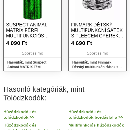
SUSPECT ANIMAL
FINMARK DĚTSKÝ
MATRIX FÉRFI
MULTIFUNKČNÍ ŠÁTEK
MULTIFUNKCIÓS
S FLEECEM GYEREK
KENDŐ, ZÖLD, MÉRET
MULTIFUNKCIÓS
4 090
Ft
4 690
Ft
CSŐSÁL, MIX, MÉRET
Sportissimo
Sportissimo
Hasonlók, mint Suspect
Hasonlók, mint Finmark
Animal MATRIX Férfi
Dětský multifunkční šátek s
multifunkciós kendő, zöld,
fleecem Gyerek multifunkciós
méret
csősál, mix, méret
Hasonló kategóriák, mint
Tolódzkodók:
Húzódzkodók és
Húzódzkodók és
tolódzkodók >>
tolódzkodók bordásfalra >>
Húzódzkodók és
Multifunkciós húzódzkodók