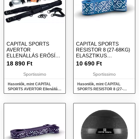
CAPITAL SPORTS
CAPITAL SPORTS
AVERTOR
RESISTOR 8 (27-68KG)
ELLENÁLLÁS ERŐSÍTŐ
ELASZTIKUS
SZETT, FEKETE,
GUMISZALAG, KÉK,
18 890
Ft
10 690
Ft
MÉRET
MÉRET
Sportissimo
Sportissimo
Hasonlók, mint CAPITAL
Hasonlók, mint CAPITAL
SPORTS AVERTOR Ellenállás
SPORTS RESISTOR 8 (27-
erősítő szett, fekete, méret
68kg) Elasztikus gumiszalag,
kék, méret