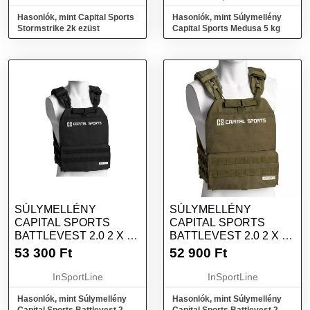
Hasonlók, mint Capital Sports
Hasonlók, mint Súlymellény
Stormstrike 2k ezüst
Capital Sports Medusa 5 kg
SÚLYMELLÉNY
SÚLYMELLÉNY
CAPITAL SPORTS
CAPITAL SPORTS
BATTLEVEST 2.0 2 X 4
BATTLEVEST 2.0 2 X 4
KG - FEKETE
KG - ZÖLD
53 300
Ft
52 900
Ft
InSportLine
InSportLine
Hasonlók, mint Súlymellény
Hasonlók, mint Súlymellény