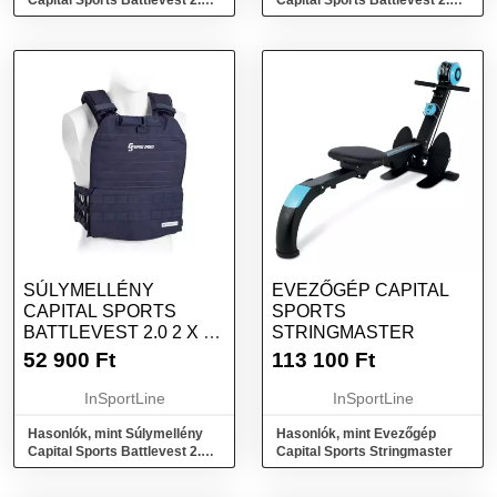
Capital Sports Battlevest 2.0 2
Capital Sports Battlevest 2.0 2
x 4 kg - fekete
x 4 kg - zöld
SÚLYMELLÉNY
EVEZŐGÉP CAPITAL
CAPITAL SPORTS
SPORTS
BATTLEVEST 2.0 2 X 4
STRINGMASTER
KG - KÉK
52 900
Ft
113 100
Ft
InSportLine
InSportLine
Hasonlók, mint Súlymellény
Hasonlók, mint Evezőgép
Capital Sports Battlevest 2.0 2
Capital Sports Stringmaster
x 4 kg - kék