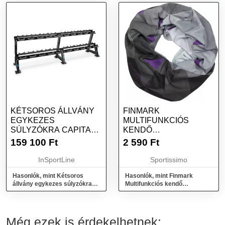
KÉTSOROS ÁLLVÁNY
FINMARK
EGYKEZES
MULTIFUNKCIÓS
SÚLYZÓKRA CAPITAL
KENDŐ
SPORTS DEPORTAR
MULTIFUNKCIÓS
159 100
Ft
2 590
Ft
KENDŐ,
SÖTÉTSZÜRKE,
InSportLine
Sportissimo
MÉRET
Hasonlók, mint Kétsoros
Hasonlók, mint Finmark
állvány egykezes súlyzókra
Multifunkciós kendő
Capital Sports Deportar
Multifunkciós kendő,
sötétszürke, méret
Még ezek is érdekelhetnek: