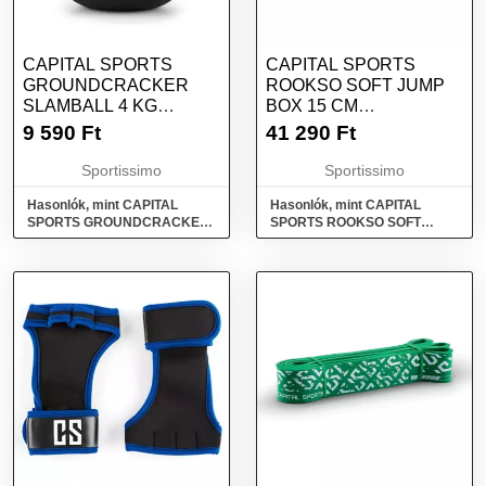
CAPITAL SPORTS
CAPITAL SPORTS
GROUNDCRACKER
ROOKSO SOFT JUMP
SLAMBALL 4 KG
BOX 15 CM
SLAMBALL, FEKETE,
PLIOMETRIKUS
9 590
Ft
41 290
Ft
MÉRET
DOBOZ, FEKETE,
MÉRET
Sportissimo
Sportissimo
Hasonlók, mint CAPITAL
Hasonlók, mint CAPITAL
SPORTS GROUNDCRACKER
SPORTS ROOKSO SOFT
SLAMBALL 4 KG Slamball,
JUMP BOX 15 CM
fekete, méret
Pliometrikus doboz, fekete,
méret