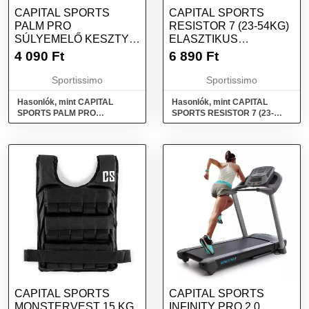
CAPITAL SPORTS
CAPITAL SPORTS
PALM PRO
RESISTOR 7 (23-54KG)
SÚLYEMELŐ KESZTYŰ,
ELASZTIKUS
FEKETE, MÉRET
GUMISZALAG, ZÖLD,
4 090
Ft
6 890
Ft
MÉRET
Sportissimo
Sportissimo
Hasonlók, mint CAPITAL
Hasonlók, mint CAPITAL
SPORTS PALM PRO
SPORTS RESISTOR 7 (23-
Súlyemelő kesztyű, fekete,
54kg) Elasztikus gumiszalag,
méret
zöld, méret
CAPITAL SPORTS
CAPITAL SPORTS
MONSTERVEST 15 KG
INFINITY PRO 2.0