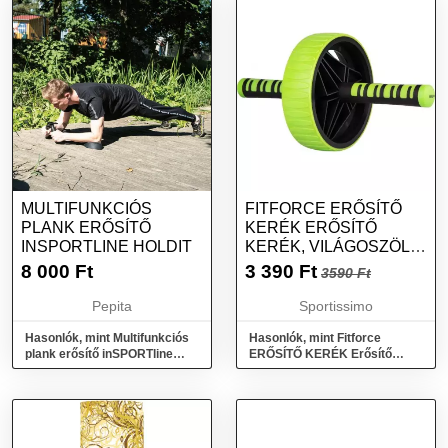
MULTIFUNKCIÓS
FITFORCE ERŐSÍTŐ
PLANK ERŐSÍTŐ
KERÉK ERŐSÍTŐ
INSPORTLINE HOLDIT
KERÉK, VILÁGOSZÖLD,
MÉRET
8 000
Ft
3 390
Ft
3590 Ft
Pepita
Sportissimo
Hasonlók, mint Multifunkciós
Hasonlók, mint Fitforce
plank erősítő inSPORTline
ERŐSÍTŐ KERÉK Erősítő
Holdit
kerék, világoszöld, méret