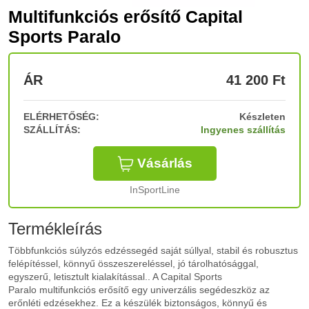
Multifunkciós erősítő Capital
Sports Paralo
ÁR
41 200
Ft
ELÉRHETŐSÉG:
Készleten
SZÁLLÍTÁS:
Ingyenes szállítás
Vásárlás
InSportLine
Termékleírás
Többfunkciós súlyzós edzéssegéd saját súllyal, stabil és robusztus
felépítéssel, könnyű összeszereléssel, jó tárolhatósággal,
egyszerű, letisztult kialakítással.. A Capital Sports
Paralo multifunkciós erősítő egy univerzális segédeszköz az
erőnléti edzésekhez. Ez a készülék biztonságos, könnyű és