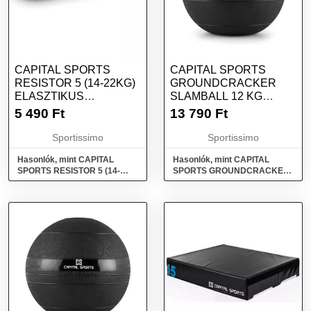
CAPITAL SPORTS
CAPITAL SPORTS
RESISTOR 5 (14-22KG)
GROUNDCRACKER
ELASZTIKUS
SLAMBALL 12 KG
GUMISZALAG, LILA,
SLAMBALL, FEKETE,
5 490
Ft
13 790
Ft
MÉRET
MÉRET
Sportissimo
Sportissimo
Hasonlók, mint CAPITAL
Hasonlók, mint CAPITAL
SPORTS RESISTOR 5 (14-
SPORTS GROUNDCRACKER
22KG) Elasztikus gumiszalag,
SLAMBALL 12 KG Slamball,
lila, méret
fekete, méret