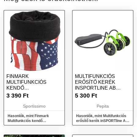
FINMARK
MULTIFUNKCIÓS
MULTIFUNKCIÓS
ERŐSÍTŐ KERÉK
KENDŐ
INSPORTLINE AB
MULTIFUNKCIÓS
ROLLER AR400
3 390
Ft
5 300
Ft
KENDŐ, FEKETE,
MÉRET
Sportissimo
Pepita
Hasonlók, mint Finmark
Hasonlók, mint Multifunkciós
Multifunkciós kendő
erősítő kerék inSPORTline AB
Multifunkciós kendő, fekete,
Roller AR400
méret