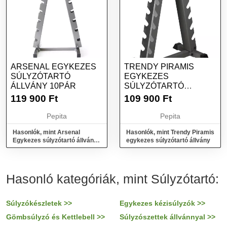
ARSENAL EGYKEZES
TRENDY PIRAMIS
SÚLYZÓTARTÓ
EGYKEZES
ÁLLVÁNY 10PÁR
SÚLYZÓTARTÓ
ÁLLVÁNY
119 900
Ft
109 900
Ft
Pepita
Pepita
Hasonlók, mint Arsenal
Hasonlók, mint Trendy Piramis
Egykezes súlyzótartó állvány
egykezes súlyzótartó állvány
10pár
Hasonló kategóriák, mint Súlyzótartó:
Súlyzókészletek >>
Egykezes kézisúlyzók >>
Gömbsúlyzó és Kettlebell >>
Súlyzószettek állvánnyal >>