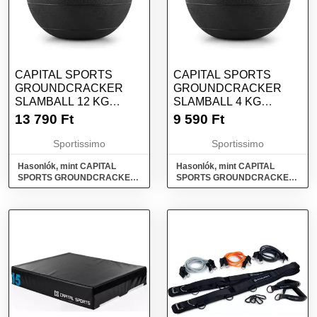
CAPITAL SPORTS
CAPITAL SPORTS
GROUNDCRACKER
GROUNDCRACKER
SLAMBALL 12 KG
SLAMBALL 4 KG
SLAMBALL, FEKETE,
SLAMBALL, FEKETE,
13 790
Ft
9 590
Ft
MÉRET
MÉRET
Sportissimo
Sportissimo
Hasonlók, mint CAPITAL
Hasonlók, mint CAPITAL
SPORTS GROUNDCRACKER
SPORTS GROUNDCRACKER
SLAMBALL 12 KG Slamball,
SLAMBALL 4 KG Slamball,
fekete, méret
fekete, méret