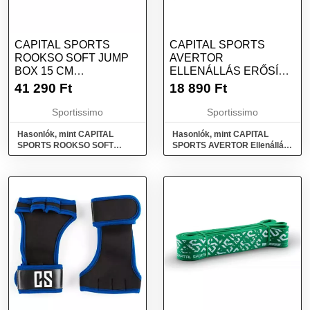
CAPITAL SPORTS
CAPITAL SPORTS
ROOKSO SOFT JUMP
AVERTOR
BOX 15 CM
ELLENÁLLÁS ERŐSÍTŐ
PLIOMETRIKUS
SZETT, FEKETE,
41 290
Ft
18 890
Ft
DOBOZ, FEKETE,
MÉRET
MÉRET
Sportissimo
Sportissimo
Hasonlók, mint CAPITAL
Hasonlók, mint CAPITAL
SPORTS ROOKSO SOFT
SPORTS AVERTOR Ellenállás
JUMP BOX 15 CM
erősítő szett, fekete, méret
Pliometrikus doboz, fekete,
méret