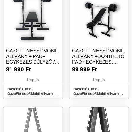
GAZOFITNESS®MOBIL
GAZOFITNESS®MOBIL
ÁLLVÁNY + PAD+
ÁLLVÁNY +DÖNTHETŐ
EGYKEZES SÚLYZÓ /
PAD+ EGYKEZES
ÖSSZ 55 KG/
SÚLYZÓ /ÖSSZ 37KG/
81 990
Ft
99 999
Ft
Pepita
Pepita
Hasonlók, mint
Hasonlók, mint
GazoFitness®Mobil Állvány +
GazoFitness®Mobil Állvány
Pad+ Egykezes súlyzó /Össz
+Dönthető Pad+ Egykezes
55 Kg/
súlyzó /Össz 37kg/