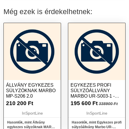
Még ezek is érdekelhetnek:
ÁLLVÁNY EGYKEZES
EGYKEZES PROFI
SÚLYZÓKNAK MARBO
SÚLYZÓÁLLVÁNY
MP-S206 2.0
MARBO UR-S003-1 -
UPFORM (5 PÁR)
210 200
Ft
195 600
Ft
338900 Ft
InSportLine
InSportLine
Hasonlók, mint Állvány
Hasonlók, mint Egykezes profi
egykezes súlyzóknak MARBO
súlyzóállvány Marbo UR-