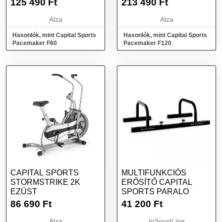
125 490
Ft
213 490
Ft
Alza
Alza
Hasonlók, mint Capital Sports
Hasonlók, mint Capital Sports
Pacemaker F60
Pacemaker F120
CAPITAL SPORTS
MULTIFUNKCIÓS
STORMSTRIKE 2K
ERŐSÍTŐ CAPITAL
EZÜST
SPORTS PARALO
86 690
Ft
41 200
Ft
Alza
InSportLine