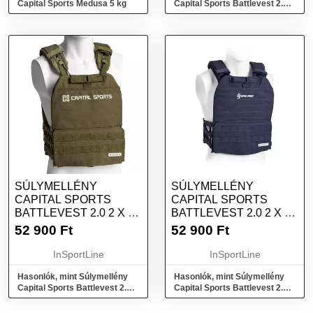
Capital Sports Medusa 5 kg
Capital Sports Battlevest 2.0 2
x 4 kg - fekete
SÚLYMELLÉNY
SÚLYMELLÉNY
CAPITAL SPORTS
CAPITAL SPORTS
BATTLEVEST 2.0 2 X 4
BATTLEVEST 2.0 2 X 4
KG - ZÖLD
KG - KÉK
52 900
Ft
52 900
Ft
InSportLine
InSportLine
Hasonlók, mint Súlymellény
Hasonlók, mint Súlymellény
Capital Sports Battlevest 2.0 2
Capital Sports Battlevest 2.0 2
x 4 kg - zöld
x 4 kg - kék