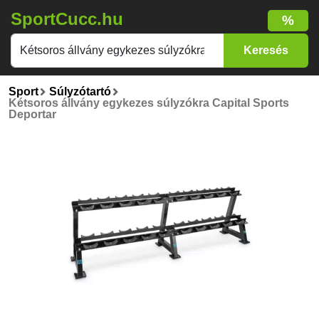
SportCucc.hu
%
Sport
Súlyzótartó
Kétsoros állvány egykezes súlyzókra Capital Sports
Deportar