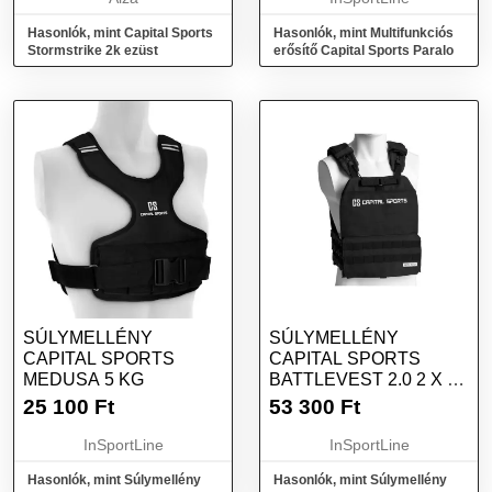
Hasonlók, mint Capital Sports
Hasonlók, mint Multifunkciós
Stormstrike 2k ezüst
erősítő Capital Sports Paralo
SÚLYMELLÉNY
SÚLYMELLÉNY
CAPITAL SPORTS
CAPITAL SPORTS
MEDUSA 5 KG
BATTLEVEST 2.0 2 X 4
KG - FEKETE
25 100
Ft
53 300
Ft
InSportLine
InSportLine
Hasonlók, mint Súlymellény
Hasonlók, mint Súlymellény