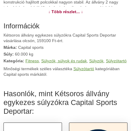
konstrukció hajlított polcokkal nagyon stabil. Az állvány 2 nagy
teherbírású polcból áll, ahol mindegyik polc úgy van kialakítva,
↓ Több részlet... ↓
hogy a súlyzók kezelése a lehető legkényelmesebb legyen. A
súlyzótartók kemény műanyagból készülnek, amely ütésálló. A
Capital Sports Deportar kétsoros állvány egykezes
Információk
súlyzókra otthoni, szállodai vagy klub fitnesz központokba
Kétsoros állvány egykezes súlyzókra Capital Sports Deportar
ajánlott. Teherbírása 330 kg.Technikai leírás:
vásárlása olcsón, 159100 Ft-ért.
robusztus konstrukció 2 nagy teherbírású polc lehetőség akár 20
súlyzó tárolására fekete porbevonat 20 kemény műanyagból
Márka:
Capital sports
készült tartó (ütésállók) az egyes tartórekeszek eltávolításának
Súly:
60.000 kg
lehetősége minimum 13 cm-es markolathosszúsággal rendelkező
Kategória:
Fitness
,
Súlyzók, súlyok és rudak
,
Súlyzók
,
Súlyzótartó
egykezes súlyzókhoz készült anyag: acél rekesz mérete: 14,5 x
14 cm méret: m80 cm x h237 x sz53cm súly: 20 kg maximális
Minőségi termékek széles választéka
Súlyzótartó
kategóriában
teherbírás: 330 kg alkalmas otthoni, szállodai vagy klubos
Capital sports márkától.
használatra
Hasonlók, mint Kétsoros állvány
További információk>>
egykezes súlyzókra Capital Sports
Deportar: