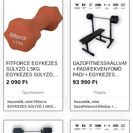
FITFORCE EGYKEZES
GAZOFITNESS®ÁLLVÁNY
SÚLYZÓ 1.5KG
+ PAD/FEKVENYOMÓ
EGYKEZES SÚLYZÓ,
PAD/ + EGYKEZES
NARANCSSÁRGA,
SÚLYZÓ ÖSSZ 45KG
2 090
Ft
93 990
Ft
MÉRET
Sportissimo
Pepita
Hasonlók, mint Fitforce
Hasonlók, mint
EGYKEZES SÚLYZÓ 1.5KG
GazoFitness®Állvány +
Egykezes súlyzó,
Pad/Fekvenyomó pad/ +
narancssárga, méret
Egykezes súlyzó Össz 45kg