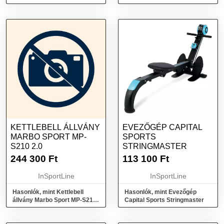
MP-S206 2.0
S003-1 - UpForm (5 pár)
KETTLEBELL ÁLLVÁNY
EVEZŐGÉP CAPITAL
MARBO SPORT MP-
SPORTS
S210 2.0
STRINGMASTER
244 300
Ft
113 100
Ft
InSportLine
InSportLine
Hasonlók, mint Kettlebell
Hasonlók, mint Evezőgép
állvány Marbo Sport MP-S210
Capital Sports Stringmaster
2.0