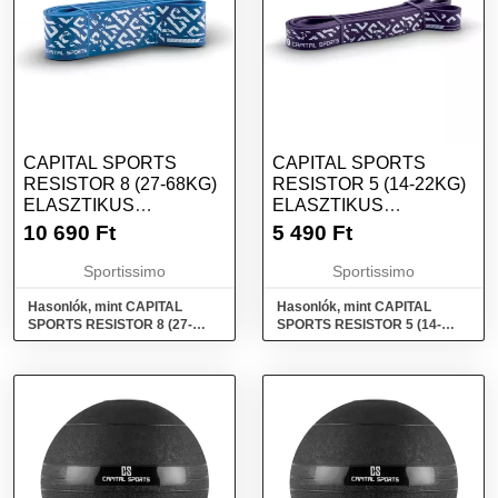
CAPITAL SPORTS
CAPITAL SPORTS
RESISTOR 8 (27-68KG)
RESISTOR 5 (14-22KG)
ELASZTIKUS
ELASZTIKUS
GUMISZALAG, KÉK,
GUMISZALAG, LILA,
10 690
Ft
5 490
Ft
MÉRET
MÉRET
Sportissimo
Sportissimo
Hasonlók, mint CAPITAL
Hasonlók, mint CAPITAL
SPORTS RESISTOR 8 (27-
SPORTS RESISTOR 5 (14-
68kg) Elasztikus gumiszalag,
22KG) Elasztikus gumiszalag,
kék, méret
lila, méret