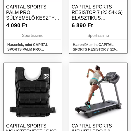
CAPITAL SPORTS
CAPITAL SPORTS
PALM PRO
RESISTOR 7 (23-54KG)
SÚLYEMELŐ KESZTYŰ,
ELASZTIKUS
FEKETE, MÉRET
GUMISZALAG, ZÖLD,
4 090
Ft
6 890
Ft
MÉRET
Sportissimo
Sportissimo
Hasonlók, mint CAPITAL
Hasonlók, mint CAPITAL
SPORTS PALM PRO
SPORTS RESISTOR 7 (23-
Súlyemelő kesztyű, fekete,
54kg) Elasztikus gumiszalag,
méret
zöld, méret
CAPITAL SPORTS
CAPITAL SPORTS