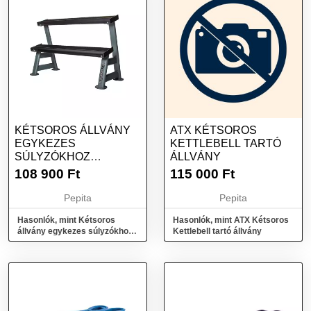
KÉTSOROS ÁLLVÁNY
ATX KÉTSOROS
EGYKEZES
KETTLEBELL TARTÓ
SÚLYZÓKHOZ
ÁLLVÁNY
INSPORTLINE
108 900
Ft
115 000
Ft
PROFIRACK II
Pepita
Pepita
Hasonlók, mint Kétsoros
Hasonlók, mint ATX Kétsoros
állvány egykezes súlyzókhoz
Kettlebell tartó állvány
inSPORTline Profirack II