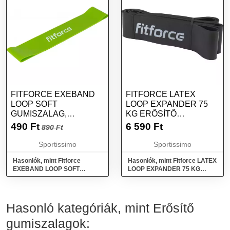
FITFORCE EXEBAND
FITFORCE LATEX
LOOP SOFT
LOOP EXPANDER 75
GUMISZALAG,
KG ERŐSÍTŐ
VILÁGOSZÖLD, MÉRET
GUMISZALAG, FEKETE,
490
Ft
6 590
Ft
890 Ft
MÉRET
Sportissimo
Sportissimo
Hasonlók, mint Fitforce
Hasonlók, mint Fitforce LATEX
EXEBAND LOOP SOFT
LOOP EXPANDER 75 KG
Gumiszalag, világoszöld,
Erősítő gumiszalag, fekete,
méret
méret
Hasonló kategóriák, mint Erősítő
gumiszalagok: