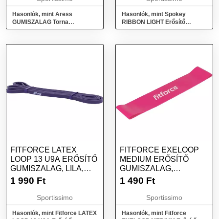
Hasonlók, mint Aress
Hasonlók, mint Spokey
GUMISZALAG Torna
RIBBON LIGHT Erősítő
gumiszalag, kék, méret
gumiszalag, lila, méret
FITFORCE LATEX
FITFORCE EXELOOP
LOOP 13 U9A ERŐSÍTŐ
MEDIUM ERŐSÍTŐ
GUMISZALAG, LILA,
GUMISZALAG,
MÉRET
RÓZSASZÍN, MÉRET
1 990
Ft
1 490
Ft
Sportissimo
Sportissimo
Hasonlók, mint Fitforce LATEX
Hasonlók, mint Fitforce