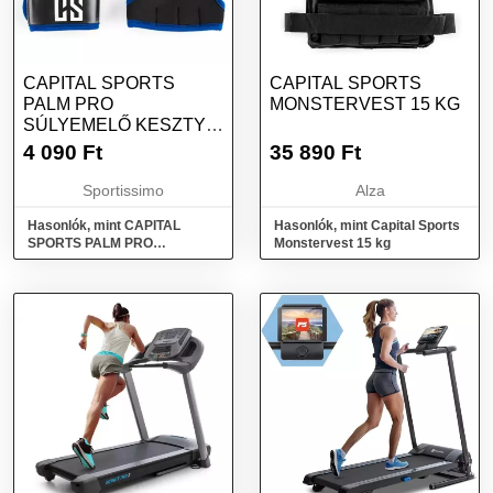
CAPITAL SPORTS
CAPITAL SPORTS
PALM PRO
MONSTERVEST 15 KG
SÚLYEMELŐ KESZTYŰ,
FEKETE, MÉRET
4 090
Ft
35 890
Ft
Sportissimo
Alza
Hasonlók, mint CAPITAL
Hasonlók, mint Capital Sports
SPORTS PALM PRO
Monstervest 15 kg
Súlyemelő kesztyű, fekete,
méret