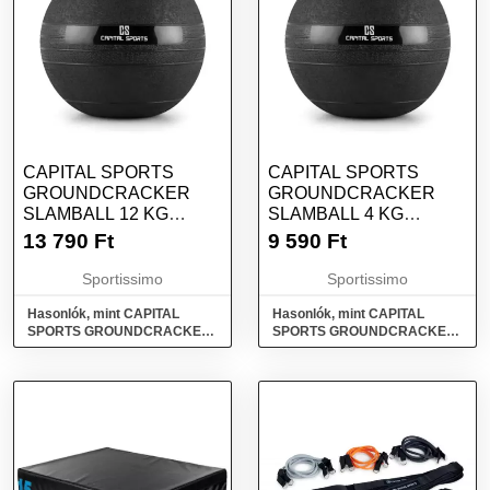
CAPITAL SPORTS
CAPITAL SPORTS
GROUNDCRACKER
GROUNDCRACKER
SLAMBALL 12 KG
SLAMBALL 4 KG
SLAMBALL, FEKETE,
SLAMBALL, FEKETE,
13 790
Ft
9 590
Ft
MÉRET
MÉRET
Sportissimo
Sportissimo
Hasonlók, mint CAPITAL
Hasonlók, mint CAPITAL
SPORTS GROUNDCRACKER
SPORTS GROUNDCRACKER
SLAMBALL 12 KG Slamball,
SLAMBALL 4 KG Slamball,
fekete, méret
fekete, méret