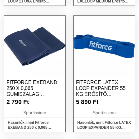
LOOP 13 U9A Erősítő
EXELOOP MEDIUM Erősítő
gumiszalag, lila, méret
gumiszalag, rózsaszín, méret
FITFORCE EXEBAND
FITFORCE LATEX
250 X 0,065
LOOP EXPANDER 55
GUMISZALAG
KG ERŐSÍTŐ
FITNESZHEZ, KÉK,
GUMISZALAG, KÉK,
2 790
Ft
5 890
Ft
MÉRET
MÉRET
Sportissimo
Sportissimo
Hasonlók, mint Fitforce
Hasonlók, mint Fitforce LATEX
EXEBAND 250 x 0,065
LOOP EXPANDER 55 KG
Gumiszalag fitneszhez, kék,
Erősítő gumiszalag, kék,
méret
méret