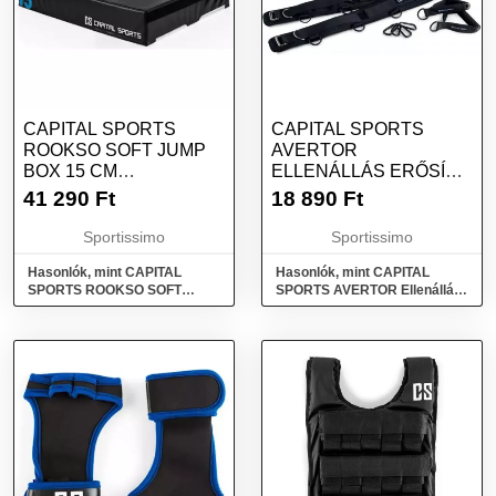
CAPITAL SPORTS
CAPITAL SPORTS
ROOKSO SOFT JUMP
AVERTOR
BOX 15 CM
ELLENÁLLÁS ERŐSÍTŐ
PLIOMETRIKUS
SZETT, FEKETE,
41 290
Ft
18 890
Ft
DOBOZ, FEKETE,
MÉRET
MÉRET
Sportissimo
Sportissimo
Hasonlók, mint CAPITAL
Hasonlók, mint CAPITAL
SPORTS ROOKSO SOFT
SPORTS AVERTOR Ellenállás
JUMP BOX 15 CM
erősítő szett, fekete, méret
Pliometrikus doboz, fekete,
méret