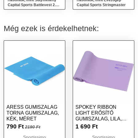
Hasonlók, mint Súlymellény
Hasonlók, mint Evezőgép
Capital Sports Battlevest 2.0 2
Capital Sports Stringmaster
x 4 kg - kék
Még ezek is érdekelhetnek:
ARESS GUMISZALAG
SPOKEY RIBBON
TORNA GUMISZALAG,
LIGHT ERŐSÍTŐ
KÉK, MÉRET
GUMISZALAG, LILA,
MÉRET
790
Ft
1 690
Ft
2190 Ft
Sportissimo
Sportissimo