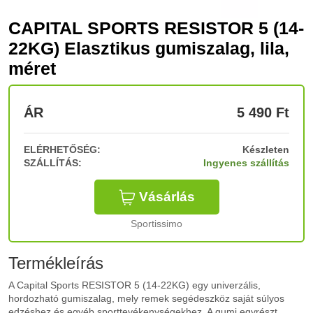
CAPITAL SPORTS RESISTOR 5 (14-
22KG) Elasztikus gumiszalag, lila,
méret
ÁR
5 490
Ft
ELÉRHETŐSÉG:
Készleten
SZÁLLÍTÁS:
Ingyenes szállítás
Vásárlás
Sportissimo
Termékleírás
A Capital Sports RESISTOR 5 (14-22KG) egy univerzális,
hordozható gumiszalag, mely remek segédeszköz saját súlyos
edzéshez és egyéb sporttevékenységekhez. A gumi egyrészt