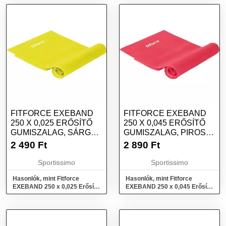
FITFORCE EXEBAND
FITFORCE EXEBAND
250 X 0,025 ERŐSÍTŐ
250 X 0,045 ERŐSÍTŐ
GUMISZALAG, SÁRGA,
GUMISZALAG, PIROS,
MÉRET
MÉRET
2 490
Ft
2 890
Ft
Sportissimo
Sportissimo
Hasonlók, mint Fitforce
Hasonlók, mint Fitforce
EXEBAND 250 x 0,025 Erősítő
EXEBAND 250 x 0,045 Erősítő
gumiszalag, sárga, méret
gumiszalag, piros, méret