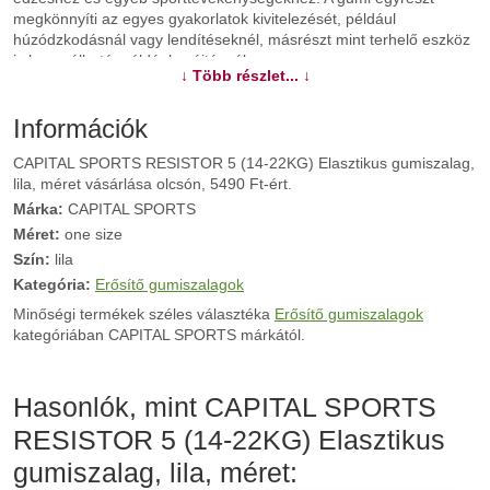
megkönnyíti az egyes gyakorlatok kivitelezését, például
húzódzkodásnál vagy lendítéseknél, másrészt mint terhelő eszköz
is használható, például nyújtásnál.
↓ Több részlet... ↓
További információk>>
Információk
CAPITAL SPORTS RESISTOR 5 (14-22KG) Elasztikus gumiszalag,
lila, méret vásárlása olcsón, 5490 Ft-ért.
Márka:
CAPITAL SPORTS
Méret:
one size
Szín:
lila
Kategória:
Erősítő gumiszalagok
Minőségi termékek széles választéka
Erősítő gumiszalagok
kategóriában CAPITAL SPORTS márkától.
Hasonlók, mint CAPITAL SPORTS
RESISTOR 5 (14-22KG) Elasztikus
gumiszalag, lila, méret: