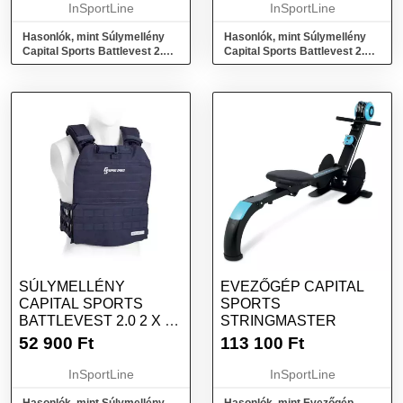
InSportLine
InSportLine
Hasonlók, mint Súlymellény
Hasonlók, mint Súlymellény
Capital Sports Battlevest 2.0 2
Capital Sports Battlevest 2.0 2
x 4 kg - fekete
x 4 kg - zöld
SÚLYMELLÉNY
EVEZŐGÉP CAPITAL
CAPITAL SPORTS
SPORTS
BATTLEVEST 2.0 2 X 4
STRINGMASTER
KG - KÉK
52 900
Ft
113 100
Ft
InSportLine
InSportLine