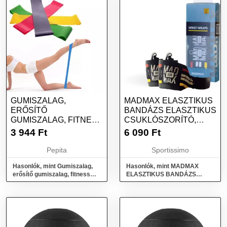
GUMISZALAG,
MADMAX ELASZTIKUS
ERŐSÍTŐ
BANDÁZS ELASZTIKUS
GUMISZALAG, FITNESS
CSUKLÓSZORÍTÓ,
GUMISZALAG 2 DB
FEKETE, MÉRET
3 944
Ft
6 090
Ft
Pepita
Sportissimo
Hasonlók, mint Gumiszalag,
Hasonlók, mint MADMAX
erősítő gumiszalag, fitness
ELASZTIKUS BANDÁZS
gumiszalag 2 db
Elasztikus csuklószorító,
fekete, méret