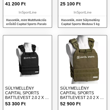
41 200
Ft
25 100
Ft
InSportLine
InSportLine
Hasonlók, mint Multifunkciós
Hasonlók, mint Súlymellény
erősítő Capital Sports Paralo
Capital Sports Medusa 5 kg
SÚLYMELLÉNY
SÚLYMELLÉNY
CAPITAL SPORTS
CAPITAL SPORTS
BATTLEVEST 2.0 2 X 4
BATTLEVEST 2.0 2 X 4
KG - FEKETE
KG - ZÖLD
53 300
Ft
52 900
Ft