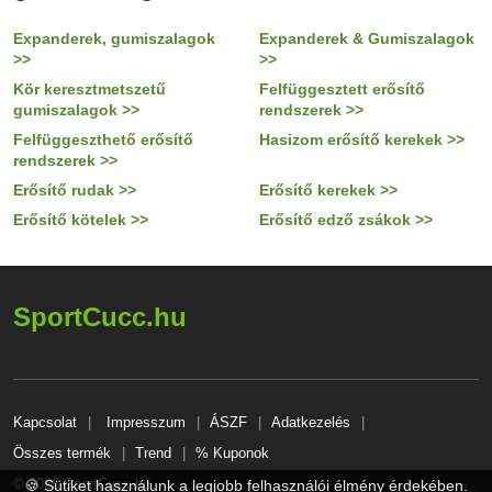
Expanderek, gumiszalagok
Expanderek & Gumiszalagok
>>
>>
Kör keresztmetszetű
Felfüggesztett erősítő
gumiszalagok >>
rendszerek >>
Felfüggeszthető erősítő
Hasizom erősítő kerekek >>
rendszerek >>
Erősítő rudak >>
Erősítő kerekek >>
Erősítő kötelek >>
Erősítő edző zsákok >>
SportCucc.hu
Kapcsolat
Impresszum
ÁSZF
Adatkezelés
Összes termék
Trend
% Kuponok
© 2026 SportCucc.hu
🍪 Sütiket használunk a legjobb felhasználói élmény érdekében.