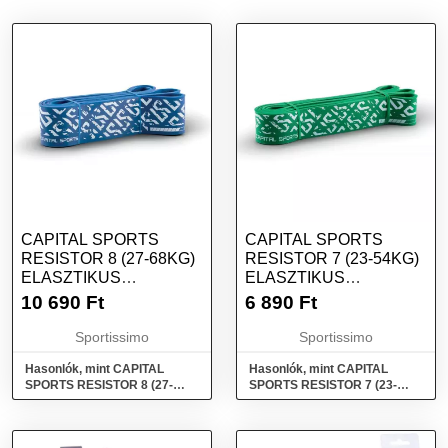
CAPITAL SPORTS
CAPITAL SPORTS
RESISTOR 8 (27-68KG)
RESISTOR 7 (23-54KG)
ELASZTIKUS
ELASZTIKUS
GUMISZALAG, KÉK,
GUMISZALAG, ZÖLD,
10 690
Ft
6 890
Ft
MÉRET
MÉRET
Sportissimo
Sportissimo
Hasonlók, mint CAPITAL
Hasonlók, mint CAPITAL
SPORTS RESISTOR 8 (27-
SPORTS RESISTOR 7 (23-
68kg) Elasztikus gumiszalag,
54kg) Elasztikus gumiszalag,
kék, méret
zöld, méret