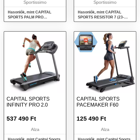
Sportissimo
Sportissimo
Hasonlók, mint CAPITAL
Hasonlók, mint CAPITAL
SPORTS PALM PRO
SPORTS RESISTOR 7 (23-
Súlyemelő kesztyű, fekete,
54kg) Elasztikus gumiszalag,
méret
zöld, méret
CAPITAL SPORTS
CAPITAL SPORTS
INFINITY PRO 2.0
PACEMAKER F60
537 490
Ft
125 490
Ft
Alza
Alza
Hasonlók, mint Capital Sports
Hasonlók, mint Capital Sports