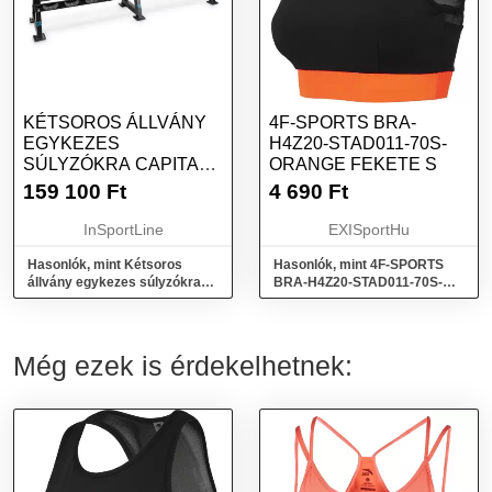
KÉTSOROS ÁLLVÁNY
4F-SPORTS BRA-
EGYKEZES
H4Z20-STAD011-70S-
SÚLYZÓKRA CAPITAL
ORANGE FEKETE S
SPORTS DEPORTAR
159 100
Ft
4 690
Ft
InSportLine
EXISportHu
Hasonlók, mint Kétsoros
Hasonlók, mint 4F-SPORTS
állvány egykezes súlyzókra
BRA-H4Z20-STAD011-70S-
Capital Sports Deportar
ORANGE Fekete S
Még ezek is érdekelhetnek: