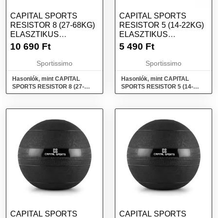
CAPITAL SPORTS
CAPITAL SPORTS
RESISTOR 8 (27-68KG)
RESISTOR 5 (14-22KG)
ELASZTIKUS
ELASZTIKUS
GUMISZALAG, KÉK,
GUMISZALAG, LILA,
10 690
Ft
5 490
Ft
MÉRET
MÉRET
Sportissimo
Sportissimo
Hasonlók, mint CAPITAL
Hasonlók, mint CAPITAL
SPORTS RESISTOR 8 (27-
SPORTS RESISTOR 5 (14-
68kg) Elasztikus gumiszalag,
22KG) Elasztikus gumiszalag,
kék, méret
lila, méret
CAPITAL SPORTS
CAPITAL SPORTS