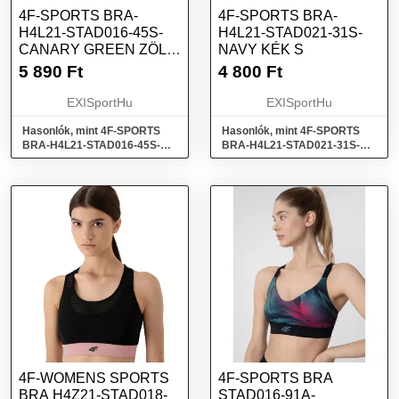
4F-SPORTS BRA-
4F-SPORTS BRA-
H4L21-STAD016-45S-
H4L21-STAD021-31S-
CANARY GREEN ZÖLD
NAVY KÉK S
XS
5 890
Ft
4 800
Ft
EXISportHu
EXISportHu
Hasonlók, mint 4F-SPORTS
Hasonlók, mint 4F-SPORTS
BRA-H4L21-STAD016-45S-
BRA-H4L21-STAD021-31S-
CANARY GREEN Zöld XS
NAVY Kék S
4F-WOMENS SPORTS
4F-SPORTS BRA
BRA H4Z21-STAD018-
STAD016-91A-