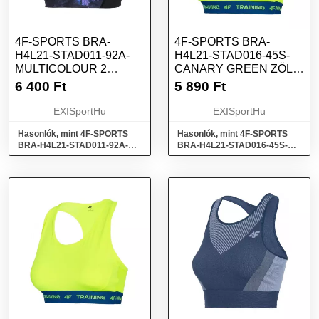
4F-SPORTS BRA-
4F-SPORTS BRA-
H4L21-STAD011-92A-
H4L21-STAD016-45S-
MULTICOLOUR 2
CANARY GREEN ZÖLD
ALLOVER FEKETE XS
S
6 400
Ft
5 890
Ft
EXISportHu
EXISportHu
Hasonlók, mint 4F-SPORTS
Hasonlók, mint 4F-SPORTS
BRA-H4L21-STAD011-92A-
BRA-H4L21-STAD016-45S-
MULTICOLOUR 2 ALLOVER
CANARY GREEN Zöld S
Fekete XS