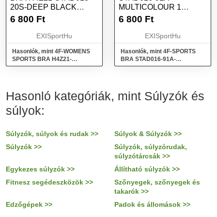
20S-DEEP BLACK
MULTICOLOUR 1
FEKETE S
ALLOVER KEVERD
6 800
Ft
6 800
Ft
ÖSSZE S
EXISportHu
EXISportHu
Hasonlók, mint 4F-WOMENS
Hasonlók, mint 4F-SPORTS
SPORTS BRA H4Z21-
BRA STAD016-91A-
STAD018-20S-DEEP BLACK
MULTICOLOUR 1 ALLOVER
Fekete S
Keverd össze S
Hasonló kategóriák, mint Súlyzók és
súlyok:
Súlyzók, súlyok és rudak >>
Súlyok & Súlyzók >>
Súlyzók >>
Súlyzók, súlyzórudak,
súlyzótárcsák >>
Egykezes súlyzók >>
Állítható súlyzók >>
Fitnesz segédeszközök >>
Szőnyegek, szőnyegek és
takarók >>
Edzőgépek >>
Padok és állomások >>