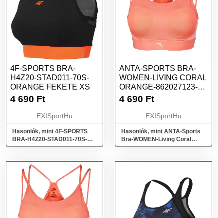
4F-SPORTS BRA-
ANTA-SPORTS BRA-
H4Z20-STAD011-70S-
WOMEN-LIVING CORAL
ORANGE FEKETE XS
ORANGE-862027123-2
NARANCSSÁRGA L
4 690
Ft
4 690
Ft
EXISportHu
EXISportHu
Hasonlók, mint 4F-SPORTS
Hasonlók, mint ANTA-Sports
BRA-H4Z20-STAD011-70S-
Bra-WOMEN-Living Coral
ORANGE Fekete XS
Orange-862027123-2
Narancssárga L