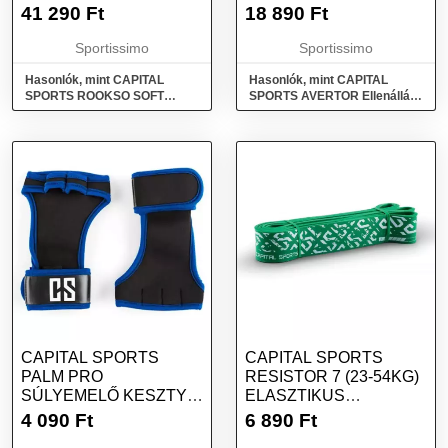
PLIOMETRIKUS
SZETT, FEKETE,
41 290
Ft
18 890
Ft
DOBOZ, FEKETE,
MÉRET
MÉRET
Sportissimo
Sportissimo
Hasonlók, mint CAPITAL
Hasonlók, mint CAPITAL
SPORTS ROOKSO SOFT
SPORTS AVERTOR Ellenállás
JUMP BOX 15 CM
erősítő szett, fekete, méret
Pliometrikus doboz, fekete,
méret
CAPITAL SPORTS
CAPITAL SPORTS
PALM PRO
RESISTOR 7 (23-54KG)
SÚLYEMELŐ KESZTYŰ,
ELASZTIKUS
FEKETE, MÉRET
GUMISZALAG, ZÖLD,
4 090
Ft
6 890
Ft
MÉRET