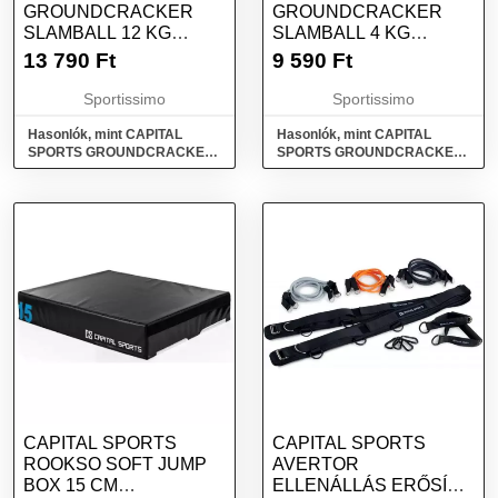
GROUNDCRACKER
GROUNDCRACKER
SLAMBALL 12 KG
SLAMBALL 4 KG
SLAMBALL, FEKETE,
SLAMBALL, FEKETE,
13 790
Ft
9 590
Ft
MÉRET
MÉRET
Sportissimo
Sportissimo
Hasonlók, mint CAPITAL
Hasonlók, mint CAPITAL
SPORTS GROUNDCRACKER
SPORTS GROUNDCRACKER
SLAMBALL 12 KG Slamball,
SLAMBALL 4 KG Slamball,
fekete, méret
fekete, méret
CAPITAL SPORTS
CAPITAL SPORTS
ROOKSO SOFT JUMP
AVERTOR
BOX 15 CM
ELLENÁLLÁS ERŐSÍTŐ