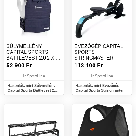
SÚLYMELLÉNY
EVEZŐGÉP CAPITAL
CAPITAL SPORTS
SPORTS
BATTLEVEST 2.0 2 X 4
STRINGMASTER
KG - KÉK
52 900
Ft
113 100
Ft
InSportLine
InSportLine
Hasonlók, mint Súlymellény
Hasonlók, mint Evezőgép
Capital Sports Battlevest 2.0 2
Capital Sports Stringmaster
x 4 kg - kék