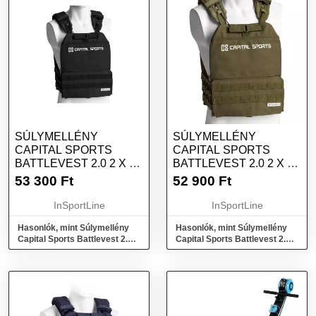
SÚLYMELLÉNY
SÚLYMELLÉNY
CAPITAL SPORTS
CAPITAL SPORTS
BATTLEVEST 2.0 2 X 4
BATTLEVEST 2.0 2 X 4
KG - FEKETE
KG - ZÖLD
53 300
Ft
52 900
Ft
InSportLine
InSportLine
Hasonlók, mint Súlymellény
Hasonlók, mint Súlymellény
Capital Sports Battlevest 2.0 2
Capital Sports Battlevest 2.0 2
x 4 kg - fekete
x 4 kg - zöld