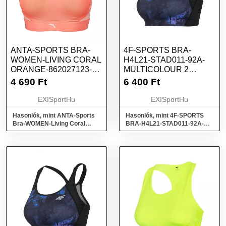
ANTA-SPORTS BRA-
4F-SPORTS BRA-
WOMEN-LIVING CORAL
H4L21-STAD011-92A-
ORANGE-862027123-2
MULTICOLOUR 2
NARANCSSÁRGA XL
ALLOVER FEKETE S
4 690
Ft
6 400
Ft
EXISportHu
EXISportHu
Hasonlók, mint ANTA-Sports
Hasonlók, mint 4F-SPORTS
Bra-WOMEN-Living Coral
BRA-H4L21-STAD011-92A-
Orange-862027123-2
MULTICOLOUR 2 ALLOVER
Narancssárga XL
Fekete S