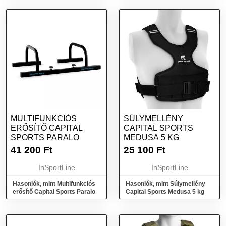
MULTIFUNKCIÓS
SÚLYMELLÉNY
ERŐSÍTŐ CAPITAL
CAPITAL SPORTS
SPORTS PARALO
MEDUSA 5 KG
41 200
Ft
25 100
Ft
InSportLine
InSportLine
Hasonlók, mint Multifunkciós
Hasonlók, mint Súlymellény
erősítő Capital Sports Paralo
Capital Sports Medusa 5 kg