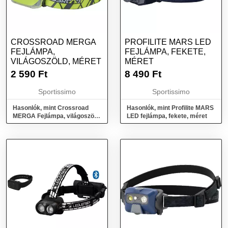
CROSSROAD MERGA
PROFILITE MARS LED
FEJLÁMPA,
FEJLÁMPA, FEKETE,
VILÁGOSZÖLD, MÉRET
MÉRET
2 590
Ft
8 490
Ft
Sportissimo
Sportissimo
Hasonlók, mint Crossroad
Hasonlók, mint Profilite MARS
MERGA Fejlámpa, világoszöld,
LED fejlámpa, fekete, méret
méret