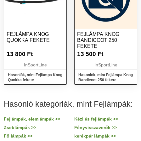
FEJLÁMPA KNOG
FEJLÁMPA KNOG
QUOKKA FEKETE
BANDICOOT 250
FEKETE
13 800
Ft
13 500
Ft
InSportLine
InSportLine
Hasonlók, mint Fejlámpa Knog
Hasonlók, mint Fejlámpa Knog
Quokka fekete
Bandicoot 250 fekete
Hasonló kategóriák, mint Fejlámpák:
Fejlámpák, elemlámpák >>
Kézi és fejlámpák >>
Zseblámpák >>
Fényvisszaverők >>
Fő lámpák >>
kerékpár lámpák >>