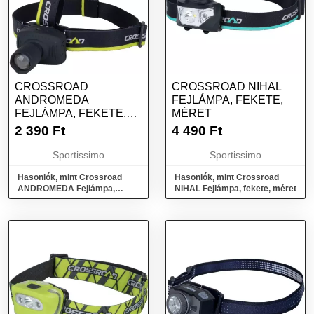
CROSSROAD
CROSSROAD NIHAL
ANDROMEDA
FEJLÁMPA, FEKETE,
FEJLÁMPA, FEKETE,
MÉRET
MÉRET
2 390
Ft
4 490
Ft
Sportissimo
Sportissimo
Hasonlók, mint Crossroad
Hasonlók, mint Crossroad
ANDROMEDA Fejlámpa,
NIHAL Fejlámpa, fekete, méret
fekete, méret