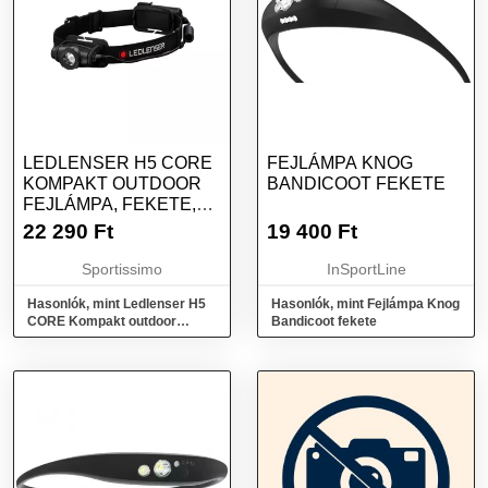
LEDLENSER H5 CORE
FEJLÁMPA KNOG
KOMPAKT OUTDOOR
BANDICOOT FEKETE
FEJLÁMPA, FEKETE,
MÉRET
22 290
Ft
19 400
Ft
Sportissimo
InSportLine
Hasonlók, mint Ledlenser H5
Hasonlók, mint Fejlámpa Knog
CORE Kompakt outdoor
Bandicoot fekete
fejlámpa, fekete, méret