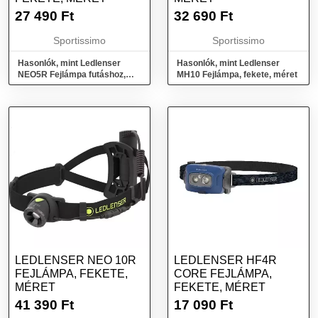
27 490
Ft
32 690
Ft
Sportissimo
Sportissimo
Hasonlók, mint Ledlenser
Hasonlók, mint Ledlenser
NEO5R Fejlámpa futáshoz,
MH10 Fejlámpa, fekete, méret
fekete, méret
LEDLENSER NEO 10R
LEDLENSER HF4R
FEJLÁMPA, FEKETE,
CORE FEJLÁMPA,
MÉRET
FEKETE, MÉRET
41 390
Ft
17 090
Ft