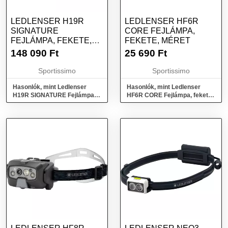
LEDLENSER H19R
LEDLENSER HF6R
SIGNATURE
CORE FEJLÁMPA,
FEJLÁMPA, FEKETE,
FEKETE, MÉRET
MÉRET
148 090
Ft
25 690
Ft
Sportissimo
Sportissimo
Hasonlók, mint Ledlenser
Hasonlók, mint Ledlenser
H19R SIGNATURE Fejlámpa,
HF6R CORE Fejlámpa, fekete,
fekete, méret
méret