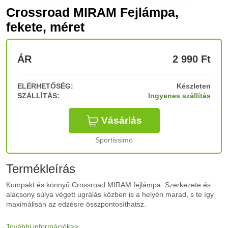
Crossroad MIRAM Fejlámpa,
fekete, méret
ÁR
2 990
Ft
ELÉRHETŐSÉG:
Készleten
SZÁLLÍTÁS:
Ingyenes szállítás
Vásárlás
Sportissimo
Termékleírás
Kompakt és könnyű Crossroad MIRAM fejlámpa. Szerkezete és
alacsony súlya végett ugrálás közben is a helyén marad, s te így
maximálisan az edzésre összpontosíthatsz.
További információk>>