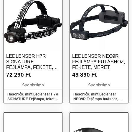
LEDLENSER H7R
LEDLENSER NEO9R
SIGNATURE
FEJLÁMPA FUTÁSHOZ,
FEJLÁMPA, FEKETE,
FEKETE, MÉRET
MÉRET
72 290
Ft
49 890
Ft
Sportissimo
Sportissimo
Hasonlók, mint Ledlenser H7R
Hasonlók, mint Ledlenser
SIGNATURE Fejlámpa, fekete,
NEO9R Fejlámpa futáshoz,
méret
fekete, méret