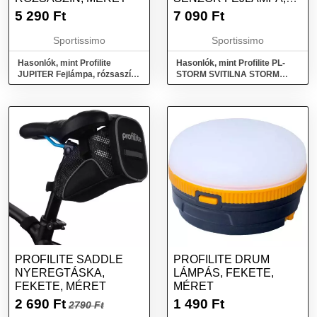
SÖTÉTSZÜRKE,
5 290
Ft
7 090
Ft
MÉRET
Sportissimo
Sportissimo
Hasonlók, mint Profilite
Hasonlók, mint Profilite PL-
JUPITER Fejlámpa, rózsaszín,
STORM SVITILNA STORM
méret
SENZOR Fejlámpa,
sötétszürke, méret
PROFILITE SADDLE
PROFILITE DRUM
NYEREGTÁSKA,
LÁMPÁS, FEKETE,
FEKETE, MÉRET
MÉRET
2 690
Ft
1 490
Ft
2790 Ft