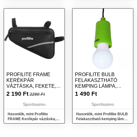
PROFILITE FRAME
PROFILITE BULB
KERÉKPÁR
FELAKASZTHATÓ
VÁZTÁSKA, FEKETE,
KEMPING LÁMPA,
MÉRET
FÉNYVISSZAVERŐ
2 190
Ft
1 490
Ft
2290 Ft
NEON, MÉRET
Sportissimo
Sportissimo
Hasonlók, mint Profilite
Hasonlók, mint Profilite BULB
FRAME Kerékpár váztáska,
Felakasztható kemping lámpa,
fekete, méret
fényvisszaverő neon, méret