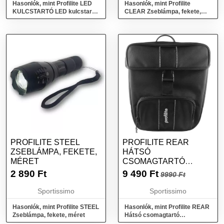
Hasonlók, mint Profilite LED
Hasonlók, mint Profilite
KULCSTARTÓ LED kulcstartó,
CLEAR Zseblámpa, fekete,
fekete, méret
méret
PROFILITE STEEL
PROFILITE REAR
ZSEBLÁMPA, FEKETE,
HÁTSÓ
MÉRET
CSOMAGTARTÓ
KERÉKPÁRTÁSKA,
2 890
Ft
9 490
Ft
9990 Ft
FEKETE, MÉRET
Sportissimo
Sportissimo
Hasonlók, mint Profilite STEEL
Hasonlók, mint Profilite REAR
Zseblámpa, fekete, méret
Hátsó csomagtartó
kerékpártáska, fekete, méret