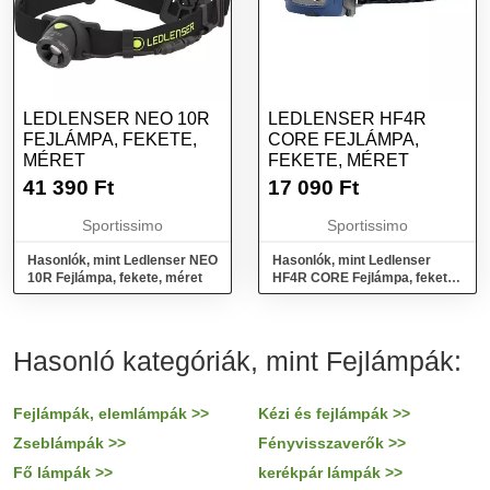
LEDLENSER NEO 10R
LEDLENSER HF4R
FEJLÁMPA, FEKETE,
CORE FEJLÁMPA,
MÉRET
FEKETE, MÉRET
41 390
Ft
17 090
Ft
Sportissimo
Sportissimo
Hasonlók, mint Ledlenser NEO
Hasonlók, mint Ledlenser
10R Fejlámpa, fekete, méret
HF4R CORE Fejlámpa, fekete,
méret
Hasonló kategóriák, mint Fejlámpák:
Fejlámpák, elemlámpák >>
Kézi és fejlámpák >>
Zseblámpák >>
Fényvisszaverők >>
Fő lámpák >>
kerékpár lámpák >>