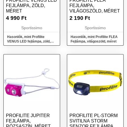
PROFILITE VENUS LED
PROFILITE FLEA
FEJLÁMPA, ZÖLD,
FEJLÁMPA,
MÉRET
VILÁGOSZÖLD, MÉRET
4 990
Ft
2 190
Ft
Sportissimo
Sportissimo
Hasonlók, mint Profilite
Hasonlók, mint Profilite FLEA
VENUS LED fejlámpa, zöld,
Fejlámpa, világoszöld, méret
méret
PROFILITE JUPITER
PROFILITE PL-STORM
FEJLÁMPA,
SVITILNA STORM
RÓZSASZÍN, MÉRET
SENZOR FEJLÁMPA,