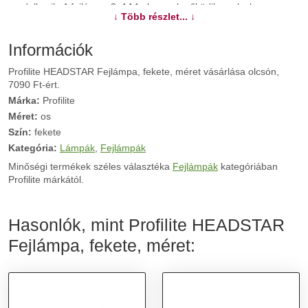
rendelkezik. A fejlámpa 3xAAA elemmel működik, melyek
↓ Több részlet... ↓
megtalálhatóak a csomagban.
Információk
További információk>>
Profilite HEADSTAR Fejlámpa, fekete, méret vásárlása olcsón,
7090 Ft-ért.
Márka:
Profilite
Méret:
os
Szín:
fekete
Kategória:
Lámpák
,
Fejlámpák
Minőségi termékek széles választéka
Fejlámpák
kategóriában
Profilite márkától.
Hasonlók, mint Profilite HEADSTAR
Fejlámpa, fekete, méret: