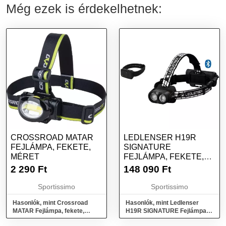
Még ezek is érdekelhetnek:
CROSSROAD MATAR
LEDLENSER H19R
FEJLÁMPA, FEKETE,
SIGNATURE
MÉRET
FEJLÁMPA, FEKETE,
MÉRET
2 290
Ft
148 090
Ft
Sportissimo
Sportissimo
Hasonlók, mint Crossroad
Hasonlók, mint Ledlenser
MATAR Fejlámpa, fekete,
H19R SIGNATURE Fejlámpa,
méret
fekete, méret