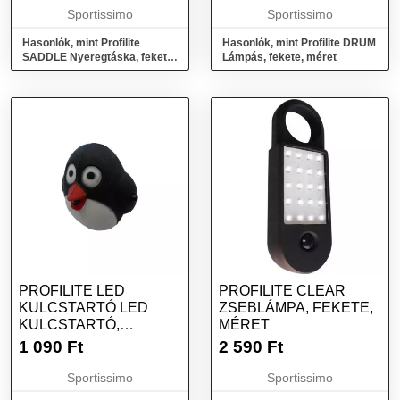
Sportissimo
Sportissimo
Hasonlók, mint Profilite
Hasonlók, mint Profilite DRUM
SADDLE Nyeregtáska, fekete,
Lámpás, fekete, méret
méret
PROFILITE LED
PROFILITE CLEAR
KULCSTARTÓ LED
ZSEBLÁMPA, FEKETE,
KULCSTARTÓ,
MÉRET
FEKETE, MÉRET
1 090
Ft
2 590
Ft
Sportissimo
Sportissimo