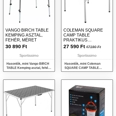
VANGO BIRCH TABLE
COLEMAN SQUARE
KEMPING ASZTAL,
CAMP TABLE
FEHÉR, MÉRET
PRAKTIKUS
KEMPINGASZTAL,
30 890
Ft
27 590
Ft
47190 Ft
SZÜRKE, MÉRET
Sportissimo
Sportissimo
Hasonlók, mint Vango BIRCH
Hasonlók, mint Coleman
TABLE Kemping asztal, fehér,
SQUARE CAMP TABLE
méret
Praktikus kempingasztal,
szürke, méret