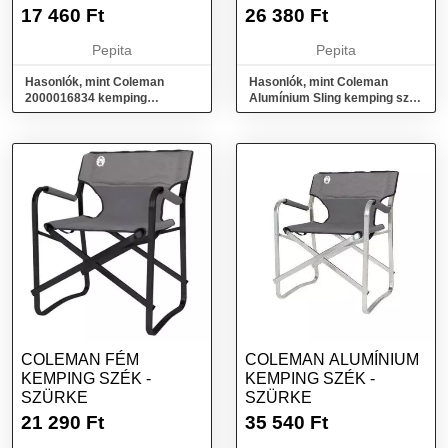
VÉDŐPONYVA
17 460
Ft
26 380
Ft
SZÜRKE
Pepita
Pepita
Hasonlók, mint Coleman
Hasonlók, mint Coleman
2000016834 kemping
Alumínium Sling kemping szék
védőtető és menedékhely
- Szürke
Védőponyva Szürke
COLEMAN FÉM
COLEMAN ALUMÍNIUM
KEMPING SZÉK -
KEMPING SZÉK -
SZÜRKE
SZÜRKE
21 290
Ft
35 540
Ft