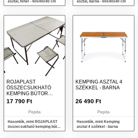
asztal, fehér - 60x40x40 cm
asztal, barna - 60x40x40 cm
ROJAPLAST
KEMPING ASZTAL 4
ÖSSZECSUKHATÓ
SZÉKKEL - BARNA
KEMPING BÚTOR
GARNITÚRA, 1 X
17 790
Ft
26 490
Ft
ASZTAL + 4 X...
Pepita
Pepita
Hasonlók, mint ROJAPLAST
Hasonlók, mint Kemping
összecsukható kemping bútor
asztal 4 székkel - barna
garnitúra, 1 x asztal + 4 x...