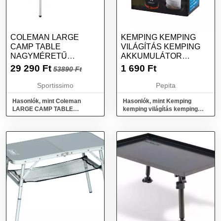
COLEMAN LARGE
KEMPING KEMPING
CAMP TABLE
VILÁGÍTÁS KEMPING
NAGYMÉRETŰ
AKKUMULÁTOR
KEMPINGASZTAL,
FÁKLYA 2IN1 3
29 290
Ft
1 690
Ft
53890 Ft
SZÜRKE, MÉRET
ÜZEMMÓDOK
Sportissimo
Pepita
Hasonlók, mint Coleman
Hasonlók, mint Kemping
LARGE CAMP TABLE
kemping világítás kemping
Nagyméretű kempingasztal,
akkumulátor fáklya 2in1 3
szürke, méret
üzemmódok