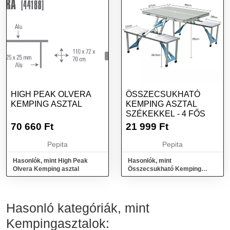
HIGH PEAK OLVERA
ÖSSZECSUKHATÓ
KEMPING ASZTAL
KEMPING ASZTAL
SZÉKEKKEL - 4 FŐS
70 660
Ft
21 999
Ft
Pepita
Pepita
Hasonlók, mint High Peak
Hasonlók, mint
Olvera Kemping asztal
Összecsukható Kemping
asztal székekkel - 4 fős
Hasonló kategóriák, mint
Kempingasztalok: