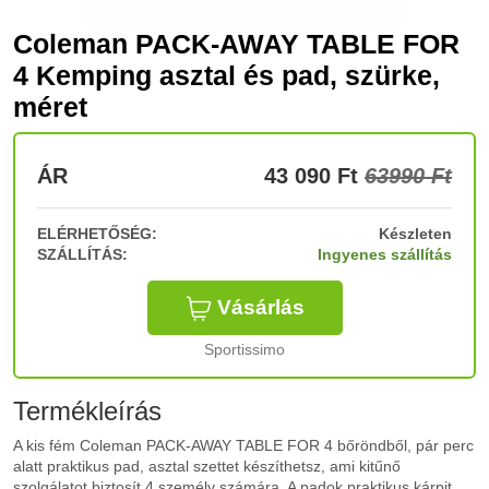
Coleman PACK-AWAY TABLE FOR
4 Kemping asztal és pad, szürke,
méret
ÁR
43 090
Ft
63990 Ft
ELÉRHETŐSÉG:
Készleten
SZÁLLÍTÁS:
Ingyenes szállítás
Vásárlás
Sportissimo
Termékleírás
A kis fém Coleman PACK-AWAY TABLE FOR 4 bőröndből, pár perc
alatt praktikus pad, asztal szettet készíthetsz, ami kitűnő
szolgálatot biztosít 4 személy számára. A padok praktikus kárpit