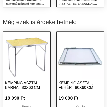
Hasonlók, mint Coleman 5
Hasonlók, mint AAX02 FÉM
helyzetű állítható kemping
ASZTAL TEL. LÁBAKKAL
szék - Szürke
44X30 Horgászat Horgász
asztal
Még ezek is érdekelhetnek:
KEMPING ASZTAL,
KEMPING ASZTAL,
BARNA - 80X60 CM
FEHÉR - 80X60 CM
19 090
Ft
19 090
Ft
Pepita
Pepita