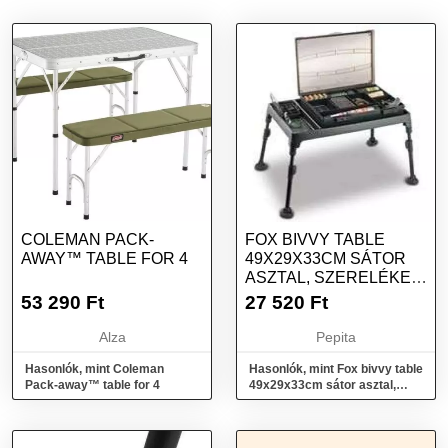
COLEMAN PACK-
FOX BIVVY TABLE
AWAY™ TABLE FOR 4
49X29X33CM SÁTOR
ASZTAL, SZERELÉKES
ASZTAL
53 290
Ft
27 520
Ft
Alza
Pepita
Hasonlók, mint Coleman
Hasonlók, mint Fox bivvy table
Pack-away™ table for 4
49x29x33cm sátor asztal,
szerelékes asztal