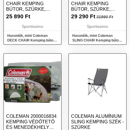
CHAIR KEMPING
CHAIR KEMPING
BÚTOR, SZÜRKE,
BÚTOR, SZÜRKE,
MÉRET
MÉRET
25 890
Ft
29 290
Ft
31990 Ft
Sportissimo
Sportissimo
Hasonlók, mint Coleman
Hasonlók, mint Coleman
DECK CHAIR Kemping bútor,
SLING CHAIR Kemping bútor,
szürke, méret
szürke, méret
COLEMAN 2000016834
COLEMAN ALUMÍNIUM
KEMPING VÉDŐTETŐ
SLING KEMPING SZÉK -
ÉS MENEDÉKHELY
SZÜRKE