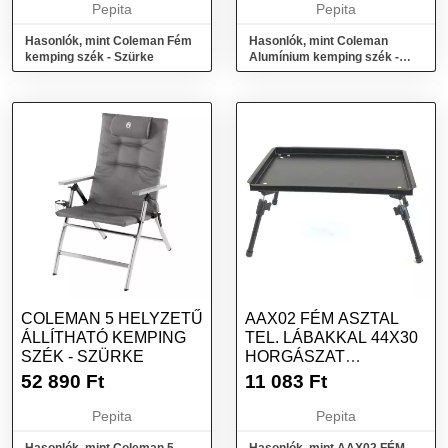
Pepita
Pepita
Hasonlók, mint Coleman Fém
Hasonlók, mint Coleman
kemping szék - Szürke
Alumínium kemping szék -
Szürke
COLEMAN 5 HELYZETŰ
AAX02 FÉM ASZTAL
ÁLLÍTHATÓ KEMPING
TEL. LÁBAKKAL 44X30
SZÉK - SZÜRKE
HORGÁSZAT
HORGÁSZ ASZTAL
52 890
Ft
11 083
Ft
Pepita
Pepita