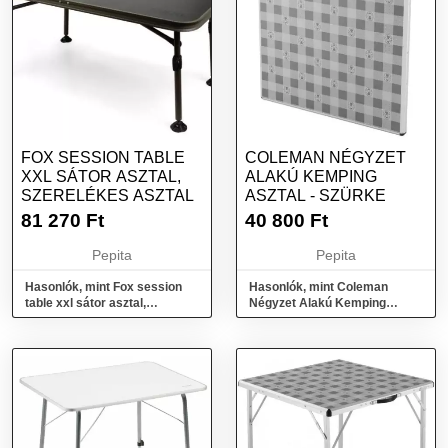
FOX SESSION TABLE
COLEMAN NÉGYZET
XXL SÁTOR ASZTAL,
ALAKÚ KEMPING
SZERELÉKES ASZTAL
ASZTAL - SZÜRKE
81 270
Ft
40 800
Ft
Pepita
Pepita
Hasonlók, mint Fox session
Hasonlók, mint Coleman
table xxl sátor asztal,
Négyzet Alakú Kemping
szerelékes asztal
Asztal - Szürke