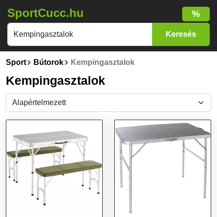
SportCucc.hu
%
Sport
Bútorok
Kempingasztalok
Kempingasztalok