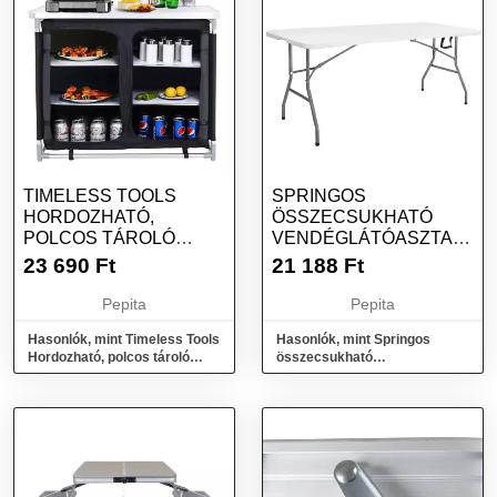
TIMELESS TOOLS
SPRINGOS
HORDOZHATÓ,
ÖSSZECSUKHATÓ
POLCOS TÁROLÓ
VENDÉGLÁTÓASZTAL
KEMPINGEZÉSHEZ
180 CM - FEHÉR
23 690
Ft
21 188
Ft
Pepita
Pepita
Hasonlók, mint Timeless Tools
Hasonlók, mint Springos
Hordozható, polcos tároló
összecsukható
kempingezéshez
vendéglátóasztal 180 cm -
fehér