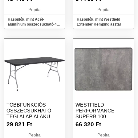
Pepita
Pepita
Hasonlók, mint Acél-
Hasonlók, mint Westfield
alumínium összecsukható 4
Extender Kemping asztal
ülőhelyes kempingasztal
TÖBBFUNKCIÓS
WESTFIELD
ÖSSZECSUKHATÓ
PERFORMANCE
TÉGLALAP ALAKÚ
SUPERB 100
ASZTAL,
KEMPINGASZTAL
29 821
Ft
66 320
Ft
180X75X75CM, FEKETE
Pepita
Pepita