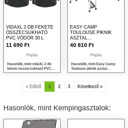
VIDAXL 2 DB FEKETE
EASY CAMP
ÖSSZECSUKHATÓ
TOULOUSE PIKNIK
PVC VÖDÖR 30 L
ASZTAL
ÜLŐHELYEKKEL
11 690
Ft
40 810
Ft
Pepita
Pepita
Hasonlók, mint vidaXL 2 db
Hasonlók, mint Easy Camp
fekete összecsukható PVC
Toulouse piknik asztal
vödör 30 L
ülőhelyekkel
« Előző
1
2
3
Következő »
Hasonlók, mint Kempingasztalok: