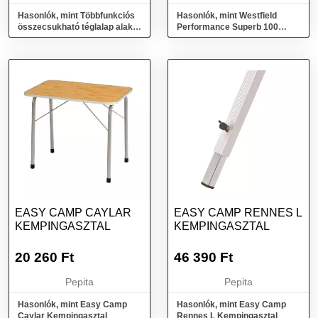
Hasonlók, mint Többfunkciós
Hasonlók, mint Westfield
összecsukható téglalap alakú
Performance Superb 100
asztal, 180x75x75cm, fekete
Kempingasztal
EASY CAMP CAYLAR
EASY CAMP RENNES L
KEMPINGASZTAL
KEMPINGASZTAL
20 260
Ft
46 390
Ft
Pepita
Pepita
Hasonlók, mint Easy Camp
Hasonlók, mint Easy Camp
Caylar Kempingasztal
Rennes L Kempingasztal