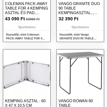
COLEMAN PACK-AWAY
VANGO GRANITE DUO
TABLE FOR 4 KEMPING
90 TABLE
ASZTAL ÉS PAD,
KEMPINGASZTAL, ,
SZÜRKE, MÉRET
MÉRET
43 090
Ft
32 390
Ft
63990 Ft
Sportissimo
Sportissimo
Hasonlók, mint Coleman
Hasonlók, mint Vango
PACK-AWAY TABLE FOR 4
GRANITE DUO 90 TABLE
Kemping asztal és pad,
Kempingasztal, , méret
szürke, méret
KEMPING ASZTAL - 60
VANGO ROWAN 80
X 47 X 10,5 CM
TABLE