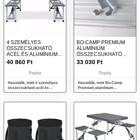
4 SZEMÉLYES
BO-CAMP PREMIUM
ÖSSZECSUKHATÓ
ALUMÍNIUM
ACÉL ÉS ALUMÍNIUM
ÖSSZECSUKHATÓ
KEMPINGASZTAL
KEMPINGASZTAL 80 X
40 860
Ft
33 030
Ft
40 CM
Pepita
Pepita
Hasonlók, mint 4 személyes
Hasonlók, mint Bo-Camp
összecsukható acél és
Premium alumínium
alumínium kempingasztal
összecsukható kempingasztal
80 x 40 cm