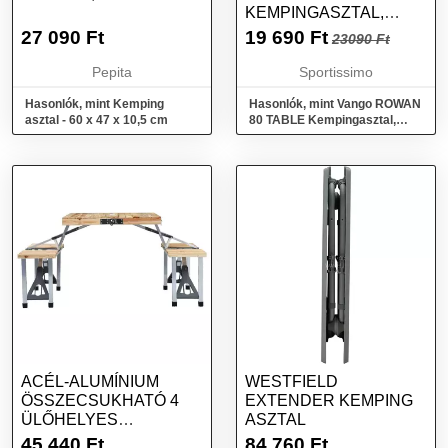
KEMPINGASZTAL,
SZÜRKE, MÉRET
27 090
Ft
19 690
Ft
23090 Ft
Pepita
Sportissimo
Hasonlók, mint Kemping
Hasonlók, mint Vango ROWAN
asztal - 60 x 47 x 10,5 cm
80 TABLE Kempingasztal,
szürke, méret
ACÉL-ALUMÍNIUM
WESTFIELD
ÖSSZECSUKHATÓ 4
EXTENDER KEMPING
ÜLŐHELYES
ASZTAL
KEMPINGASZTAL
45 440
Ft
84 760
Ft